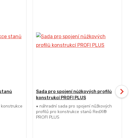
D
 stanů
Sada pro spojení nůžkových profilů
Nů
konstrukcí PROFI PLUS
PL
o konstrukce
• náhradní sada pro spojení nůžkových
• p
profilů pro konstrukce stanů RedX®
51m
PROFI PLUS
let
vod
hoř
tra