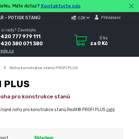
platku. Máte dotaz?
Kontaktujte nás
Ř – POTISK STANŮ
Přihlášení
CZK
 si rady? Zavolejte.
420 777 979 111
0
ks
za
0 Kč
+420 380 071 380
redx.cz
S
Noha konstrukce stanů PROFI PLUS
I PLUS
noha pro konstrukce stanů
 stojné nohy pro konstrukce stanů RedX® PROFI PLUS
celý
nost
Skladem