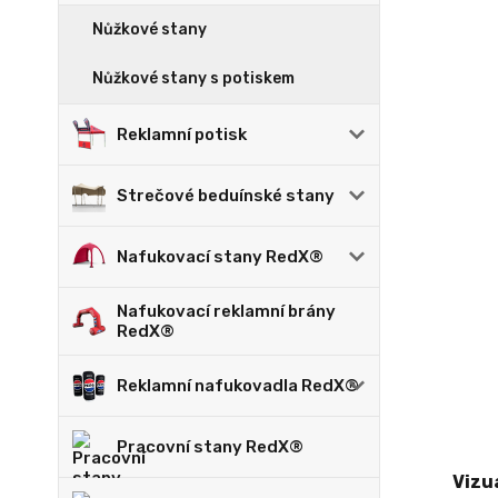
Nůžkové stany
Nůžkové stany s potiskem
Reklamní potisk
Strečové beduínské stany
Nafukovací stany RedX®
Nafukovací reklamní brány
RedX®
Reklamní nafukovadla RedX®
Pracovní stany RedX®
Vizu