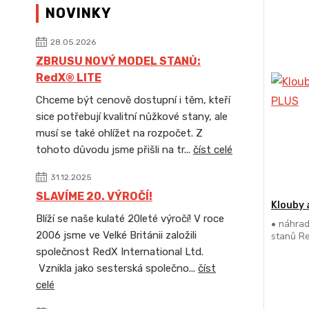
NOVINKY
28.05.2026
ZBRUSU NOVÝ MODEL STANŮ:
RedX® LITE
Chceme být cenově dostupní i těm, kteří
sice potřebují kvalitní nůžkové stany, ale
musí se také ohlížet na rozpočet. Z
tohoto důvodu jsme přišli na tr...
číst celé
31.12.2025
SLAVÍME 20. VÝROČÍ!
Klouby 
Blíží se naše kulaté 20leté výročí! V roce
• náhrad
2006 jsme ve Velké Británii založili
stanů R
společnost RedX International Ltd.
Vznikla jako sesterská společno...
číst
celé