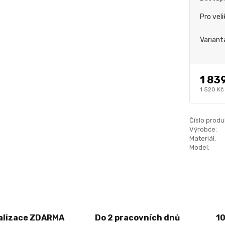
Pro vel
Variant
1 83
1 520 Kč
Číslo produ
Výrobce:
Materiál:
Model:
alizace ZDARMA
Do 2 pracovních dnů
1