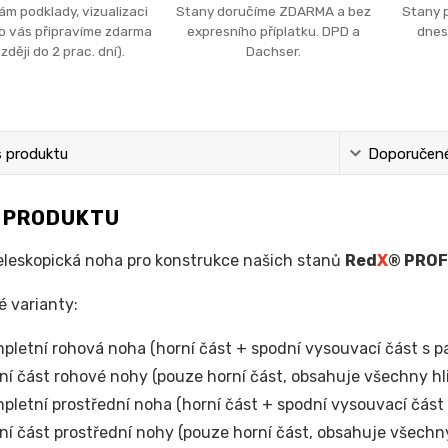
ám podklady, vizualizaci
Stany doručíme ZDARMA a bez
Stany 
ro vás připravíme zdarma
expresního příplatku. DPD a
dnes
zději do 2 prac. dní).
Dachser.
s produktu
Doporučené 
S PRODUKTU
eleskopická noha pro konstrukce našich stanů
Red
X
® PROF
 varianty:
pletní rohová noha (horní část + spodní vysouvací část s p
ní část rohové nohy (pouze horní část, obsahuje všechny hl
pletní prostřední noha (horní část + spodní vysouvací část
ní část prostřední nohy (pouze horní část, obsahuje všechny