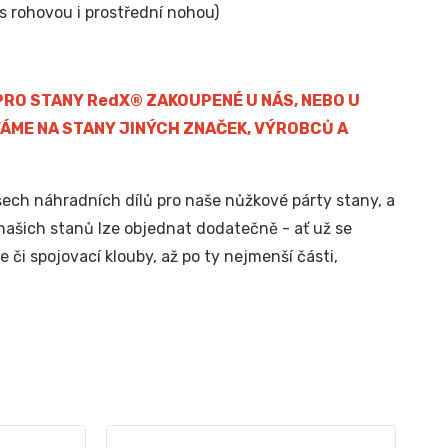
s rohovou i prostřední nohou)
RO STANY RedX® ZAKOUPENÉ U NÁS, NEBO U
ÁME NA STANY JINÝCH ZNAČEK, VÝROBCŮ A
ch náhradních dílů pro naše nůžkové párty stany, a
našich stanů lze objednat dodatečně - ať už se
 či spojovací klouby, až po ty nejmenší části,