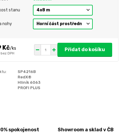
ikost stanu
a nohy
9 Kč
/
ks
Přidat do košíku
bez DPH
ktu:
SP4216B
RedX®
Hliník 6063
PROFI PLUS
00% spokojenost
Showroom a sklad v ČB