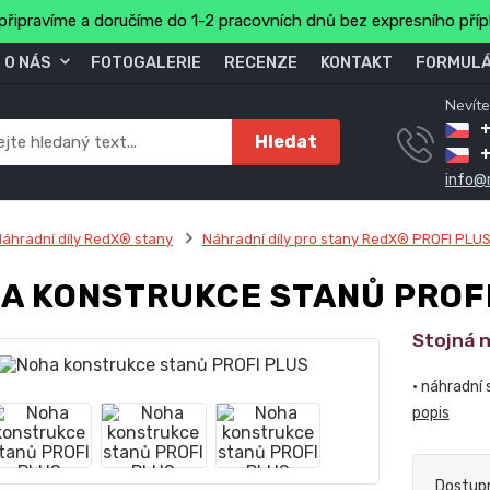
připravíme a doručíme do 1-2 pracovních dnů bez expresního pří
O NÁS
FOTOGALERIE
RECENZE
KONTAKT
FORMULÁ
Nevíte
+
Hledat
info@
áhradní díly RedX® stany
Náhradní díly pro stany RedX® PROFI PLU
A KONSTRUKCE STANŮ PROF
Stojná 
• náhradní
popis
Dostup