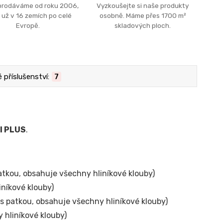
prodáváme od roku 2006,
Vyzkoušejte si naše produkty
 už v 16 zemích po celé
osobně. Máme přes 1700 m²
Evropě.
skladových ploch.
příslušenství:
7
I PLUS
.
atkou, obsahuje všechny hliníkové klouby)
iníkové klouby)
 s patkou, obsahuje všechny hliníkové klouby)
 hliníkové klouby)