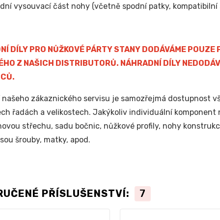
dní vysouvací část nohy (včetně spodní patky, kompatibilní 
NÍ DÍLY PRO NŮŽKOVÉ PÁRTY STANY DODÁVÁME POUZE P
ÉHO Z NAŠICH DISTRIBUTORŮ. NÁHRADNÍ DÍLY NEDODÁV
CŮ.
 našeho zákaznického servisu je samozřejmá dostupnost vše
ech řadách a velikostech. Jakýkoliv individuální komponent 
novou střechu, sadu bočnic, nůžkové profily, nohy konstrukce
jsou šrouby, matky, apod.
RUČENÉ PŘÍSLUŠENSTVÍ:
7