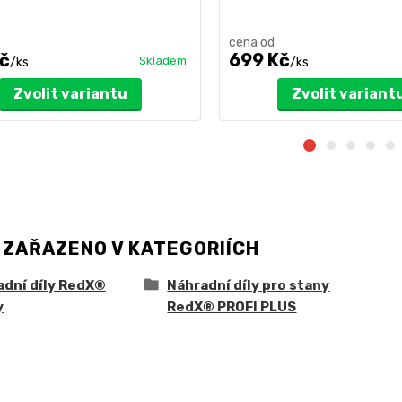
cena od
č
699 Kč
Skladem
/
ks
/
ks
Zvolit variantu
Zvolit variant
 ZAŘAZENO V KATEGORIÍCH
adní díly RedX®
Náhradní díly pro stany
y
RedX® PROFI PLUS