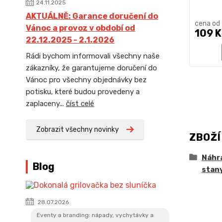
24.11.2025
AKTUÁLNĚ: Garance doručení do
cena od
Vánoc a provoz v období od
109 K
22.12.2025 - 2.1.2026
Rádi bychom informovali všechny naše
zákazníky, že garantujeme doručení do
Vánoc pro všechny objednávky bez
potisku, které budou provedeny a
zaplaceny...
číst celé
Zobrazit všechny novinky
ZBOŽÍ
Náhr
Blog
stan
28.07.2026
Eventy a branding: nápady, vychytávky a