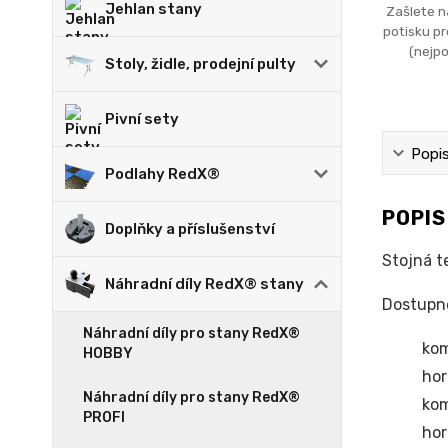
Jehlan stany
Zašlete n
potisku p
(nejpo
Stoly, židle, prodejní pulty
Pivní sety
Popi
Podlahy RedX®
POPI
Doplňky a příslušenství
Stojná t
Náhradní díly RedX® stany
Dostupné
Náhradní díly pro stany RedX®
kom
HOBBY
hor
Náhradní díly pro stany RedX®
kom
PROFI
hor