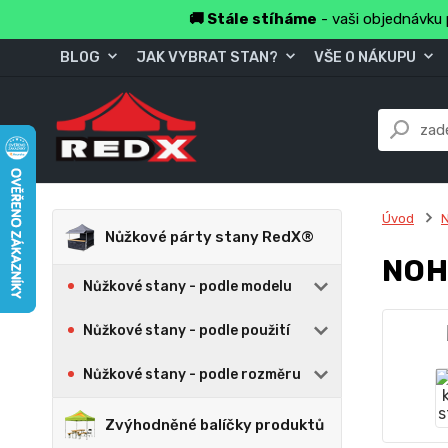
🚚 Stále stíháme
- vaši objednávku 
BLOG
JAK VYBRAT STAN?
VŠE O NÁKUPU
Úvod
N
Nůžkové párty stany RedX®
NOH
Nůžkové stany - podle modelu
Nůžkové stany - podle použití
Nůžkové stany - podle rozměru
Zvýhodněné balíčky produktů