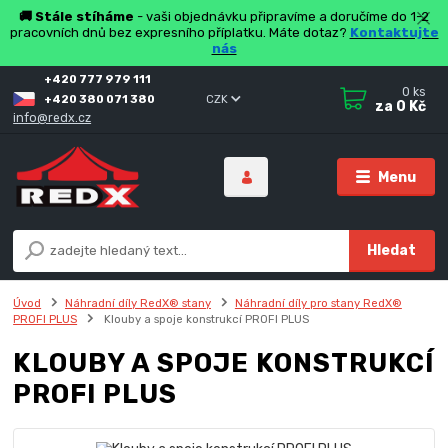
🚚 Stále stíháme
- vaši objednávku připravíme a doručíme do 1-2
pracovních dnů bez expresního příplatku. Máte dotaz?
Kontaktujte
nás
+420 777 979 111
0
ks
+420 380 071 380
CZK
za
0 Kč
info@redx.cz
Menu
Hledat
Úvod
Náhradní díly RedX® stany
Náhradní díly pro stany RedX®
PROFI PLUS
Klouby a spoje konstrukcí PROFI PLUS
KLOUBY A SPOJE KONSTRUKCÍ
PROFI PLUS