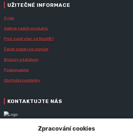
UŽITEČNÉ INFORMACE
O nás
Galerie našich produktů
Proč zvolit stan od Red
X
®?
Časté otázky ke stanům
Brožury a katalogy
Podporujeme
Obchodní podmínky
KONTAKTUJTE NÁS
Zákaznická podpora RedX®
Zpracování cookies
+420 777 979 111