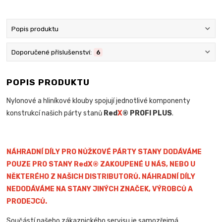
Popis produktu
Doporučené příslušenství:
6
POPIS PRODUKTU
Nylonové a hliníkové klouby spojují jednotlivé komponenty
konstrukcí našich párty stanů
Red
X
® PROFI PLUS
.
NÁHRADNÍ DÍLY PRO NŮŽKOVÉ PÁRTY STANY DODÁVÁME
POUZE PRO STANY RedX® ZAKOUPENÉ U NÁS, NEBO U
NĚKTERÉHO Z NAŠICH DISTRIBUTORŮ. NÁHRADNÍ DÍLY
NEDODÁVÁME NA STANY JINÝCH ZNAČEK, VÝROBCŮ A
PRODEJCŮ.
Součástí našeho zákaznického servisu je samozřejmá