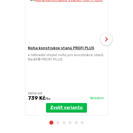
Noha konstrukce stanů PROFI PLUS
Nůžková se
PLUS
• náhradní stojné nohy pro konstrukce stanů
RedX® PROFI PLUS
• náhradní n
stanů RedX
cena od
cena od
739 Kč
699 Kč
Skladem
/
ks
/
k
Zvolit variantu