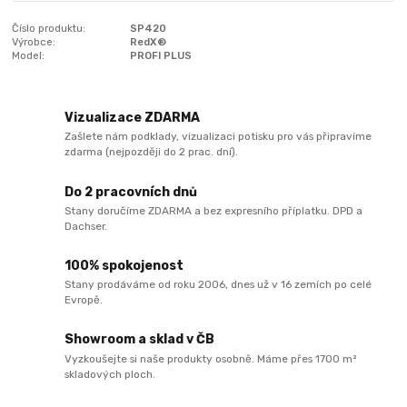
Číslo produktu:
SP420
Výrobce:
RedX®
Model:
PROFI PLUS
Vizualizace ZDARMA
Zašlete nám podklady, vizualizaci potisku pro vás připravíme
zdarma (nejpozději do 2 prac. dní).
Do 2 pracovních dnů
Stany doručíme ZDARMA a bez expresního příplatku. DPD a
Dachser.
100% spokojenost
Stany prodáváme od roku 2006, dnes už v 16 zemích po celé
Evropě.
Showroom a sklad v ČB
Vyzkoušejte si naše produkty osobně. Máme přes 1700 m²
skladových ploch.