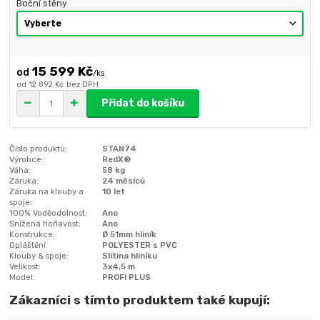
Boční stěny
15 599 Kč
/
ks
od
12 892 Kč
bez DPH
Přidat do košíku
Číslo produktu:
STAN74
Výrobce:
RedX®
Váha:
58 kg
Záruka:
24 měsíců
Záruka na klouby a
10 let
spoje:
100% Voděodolnost:
Ano
Snížená hořlavost:
Ano
Konstrukce:
Ø 51mm hliník
Opláštění:
POLYESTER s PVC
Klouby & spoje:
Slitina hliníku
Velikost:
3x4,5 m
Model:
PROFI PLUS
Zákazníci s tímto produktem také kupují: