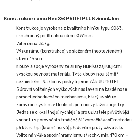
Konstrukce rámu RedX® PROFI PLUS 3mx4,5m
Konstrukce je vyrobena z kvalitního hliníku typu 6063,
osmihranný profil nohou rámu, Ø 51mm.
Váha rámu: 35kg.
Výška rámu (konstrukce) ve složeném (neotevřeném)
stavu: 155cm.
Klouby a spoje vyrobeny ze slitiny HLINÍKU zajišťujícími
vysokou pevnost materiálu. Tyto klouby jsou téměř
nezničitelné. Na klouby poskytujeme ZÁRUKU 10 LET.
5 úrovní volitelných výškových nastavení na každé noze
pomocí jednoduchého mechanismu, který uvolňuje
zamykací systém v kloubech pomocí vytažení pojistky.
Jedná se o kvalitnější, rychlejší a pro uživatele přívětivější
variantu v porovnání s tradičnější “zamačkávací” metodou,
při které trpí (kromě nervů) především prsty uživatele.
Volitelná výška spodní hrany lemu střechy: min. 170 cm –