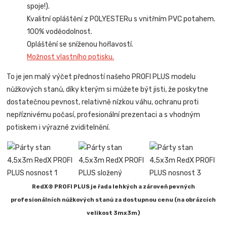
spoje!).
Kvalitní opláštění z POLYESTERu s vnitřním PVC potahem.
100% voděodolnost.
Opláštění se sníženou hořlavostí.
Možnost vlastního potisku.
To je jen malý výčet předností našeho PROFI PLUS modelu
nůžkových stanů, díky kterým si můžete být jisti, že poskytne
dostatečnou pevnost, relativně nízkou váhu, ochranu proti
nepříznivému počasí, profesionální prezentaci a s vhodným
potiskem i výrazné zviditelnění.
RedX® PROFI PLUS je řada lehkých a zároveň pevných
profesionálních nůžkových stanů za dostupnou cenu (na obrázcích
velikost 3mx3m)