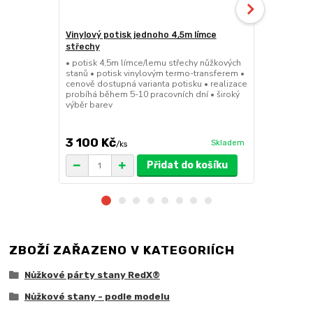
Vinylový potisk jednoho 4,5m límce
24kg ECO M
střechy
stany (Sada
• potisk 4,5m límce/lemu střechy nůžkových
• sada 2x ku
stanů • potisk vinylovým termo-transferem •
stanů • hmotn
cenově dostupná varianta potisku • realizace
30x30x6cm • 
probíhá během 5-10 pracovních dní • široký
polymer • ma
výběr barev
ruda (magnet
větší zatížení
3 100 Kč
1 719 Kč
Skladem
/
ks
/
Přidat do košíku
ZBOŽÍ ZAŘAZENO V KATEGORIÍCH
Nůžkové párty stany RedX®
Nůžkové stany - podle modelu