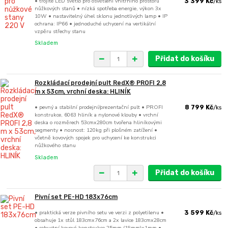
• trojité LED světlo pro osvětlení vnitřního prostoru
3 399 Kč
/
ks
nůžkových stanů • nízká spotřeba energie, výkon 3x
10W • nastavitelný úhel sklonu jednotlivých lamp • IP
ochrana: IP66 • jednoduché uchycení na vertikální
vzpěru střechy stanu
Skladem
Přidat do košíku
Rozkládací prodejní pult RedX® PROFI 2,8
m x 53cm, vrchní deska: HLINÍK
• pevný a stabilní prodejní/prezentační pult • PROFI
8 799 Kč
/
ks
konstrukce, 6063 hliník a nylonové klouby • vrchní
deska o rozměrech 53cmx280cm tvořena hliníkovými
segmenty • nosnost: 120kg při plošném zatížení •
včetně kovových spojek pro uchycení ke konstrukci
nůžkového stanu
Skladem
Přidat do košíku
Pivní set PE-HD 183x76cm
• praktická verze pivního setu ve verzi z polyetilenu •
3 599 Kč
/
ks
obsahuje 1x stůl 183cmx76cm a 2x lavice 183cmx28cm
• robustní kovová konstrukce 25mm (19mm)x1mm •