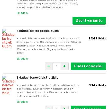
hmotnost sady: 29kg • odolný vůči UV záření a vodě,
vhodný pro použití v interiéru i exteriéru
Skladem
Zvolit variantu
Skládací bistro stolek 80cm
• barová bistro verze eventového stolu • horní masivní
1 249 Kč
/
ks
deska z polyetilenu, tloušťka 45mm • nosnost: 50kg při
plošném zatížení • robustní kovová konstrukce
25mmx1mm • hmotnost: 8kg • výška horní desky:
110cm
Skladem
Přidat do košíku
Skládací barová bistro židle
• barová bistro verze eventové židle • sedátko a opěrka
1 149 Kč
/
ks
z polyetilenu, tloušťka 45mm • nosnost: 150kg •
robustní kovová konstrukce 25mmx1mm • hmotnost:
6,2kg • výška sedáku: 70cm
Skladem