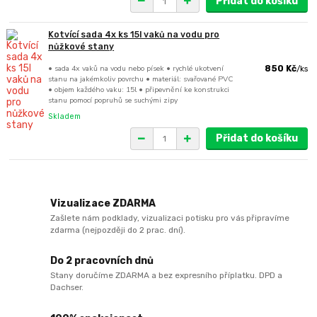
Přidat do košíku
Kotvící sada 4x ks 15l vaků na vodu pro
nůžkové stany
• sada 4x vaků na vodu nebo písek • rychlé ukotvení
850 Kč
/
ks
stanu na jakémkoliv povrchu • materiál: svařované PVC
• objem každého vaku: 15l • připevnění ke konstrukci
stanu pomocí popruhů se suchými zipy
Skladem
Přidat do košíku
Vizualizace ZDARMA
Zašlete nám podklady, vizualizaci potisku pro vás připravíme
zdarma (nejpozději do 2 prac. dní).
Do 2 pracovních dnů
Stany doručíme ZDARMA a bez expresního příplatku. DPD a
Dachser.