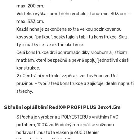
max. 200 cm.
Volitelná výška samotného vrcholu stanu: min. 303 cm –
max. 333 cm.
Každá noha je zakončena extra velkou pozinkovanou
kovovou “patkou”, poskytující stabilitu konstrukce. Skrz
tyto patky se také stan ukotvuje.
Celá konstrukce drží pohromadě díky šroubům a jistícím
matkám, které bezpečně a pevně spojují jednotlivé části
konstrukce.
2x Centrální vertikální vzpěra s vestavěnou vnitřní
pružinou – tvoří střed konstrukce a zajišťuje ideální napnutí
střechy.
Střešní opláštění RedX® PROFI PLUS 3mx4,5m
Střecha je vyrobena z POLYESTERU s vnitřním PVC
potahem, 100% voděodolný materiál se sníženou
hořlavostí, hustota vláken je 600D Denier.