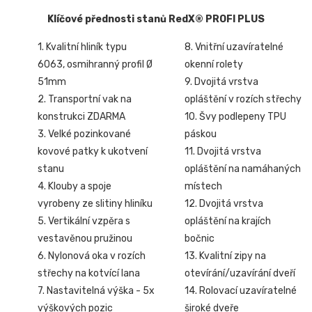
Klíčové přednosti stanů RedX® PROFI PLUS
1. Kvalitní hliník typu
8. Vnitřní uzavíratelné
6063, osmihranný profil Ø
okenní rolety
51mm
9. Dvojitá vrstva
2. Transportní vak na
opláštění v rozích střechy
konstrukci ZDARMA
10. Švy podlepeny TPU
3. Velké pozinkované
páskou
kovové patky k ukotvení
11. Dvojitá vrstva
stanu
opláštění na namáhaných
4. Klouby a spoje
místech
vyrobeny ze slitiny hliníku
12. Dvojitá vrstva
5. Vertikální vzpěra s
opláštění na krajích
vestavěnou pružinou
bočnic
6. Nylonová oka v rozích
13. Kvalitní zipy na
střechy na kotvící lana
otevírání/uzavírání dveří
7. Nastavitelná výška - 5x
14. Rolovací uzavíratelné
výškových pozic
široké dveře