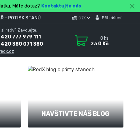
platku. Máte dotaz?
Kontaktujte nás
Ř – POTISK STANŮ
Přihlášení
CZK
 si rady? Zavolejte.
420 777 979 111
0
ks
za
0 Kč
+420 380 071 380
redx.cz
NAVŠTIVTE NÁŠ BLOG