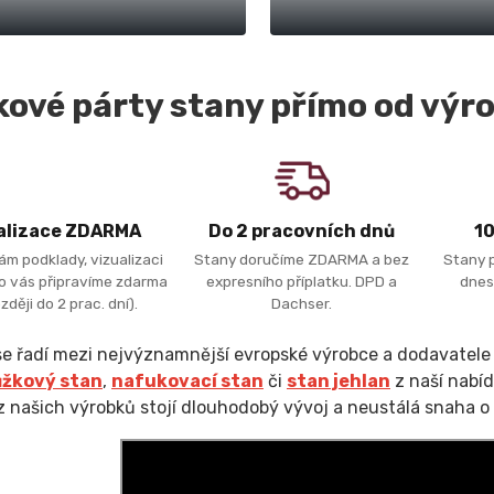
ové párty stany přímo od výro
alizace ZDARMA
Do 2 pracovních dnů
1
ám podklady, vizualizaci
Stany doručíme ZDARMA a bez
Stany 
ro vás připravíme zdarma
expresního příplatku. DPD a
dnes
zději do 2 prac. dní).
Dachser.
e řadí mezi nejvýznamnější evropské výrobce a dodavatele
žkový stan
,
nafukovací stan
či
stan jehlan
z naší nabíd
 našich výrobků stojí dlouhodobý vývoj a neustálá snaha o 