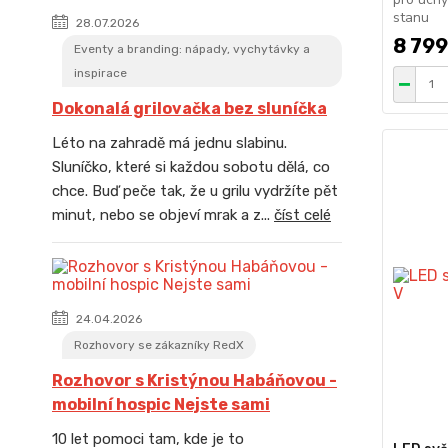
stanu
28.07.2026
8 799
Eventy a branding: nápady, vychytávky a
inspirace
Dokonalá grilovačka bez sluníčka
Léto na zahradě má jednu slabinu.
Sluníčko, které si každou sobotu dělá, co
chce. Buď peče tak, že u grilu vydržíte pět
minut, nebo se objeví mrak a z...
číst celé
24.04.2026
Rozhovory se zákazníky RedX
Rozhovor s Kristýnou Habáňovou -
mobilní hospic Nejste sami
10 let pomoci tam, kde je to