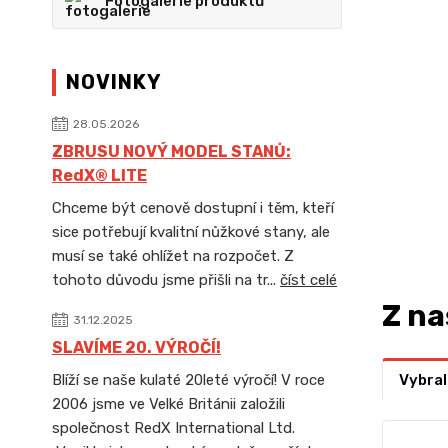
Fotogalerie produktů
NOVINKY
28.05.2026
ZBRUSU NOVÝ MODEL STANŮ:
RedX® LITE
Chceme být cenově dostupní i těm, kteří
sice potřebují kvalitní nůžkové stany, ale
musí se také ohlížet na rozpočet. Z
tohoto důvodu jsme přišli na tr...
číst celé
Z na
31.12.2025
SLAVÍME 20. VÝROČÍ!
Vybral
Blíží se naše kulaté 20leté výročí! V roce
2006 jsme ve Velké Británii založili
společnost RedX International Ltd.