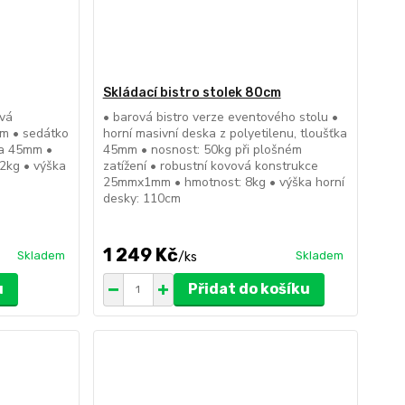
Skládací bistro stolek 80cm
ová
• barová bistro verze eventového stolu •
m • sedátko
horní masivní deska z polyetilenu, tloušťka
ka 45mm •
45mm • nosnost: 50kg při plošném
,2kg • výška
zatížení • robustní kovová konstrukce
25mmx1mm • hmotnost: 8kg • výška horní
desky: 110cm
1 249 Kč
Skladem
Skladem
/
ks
u
Přidat do košíku