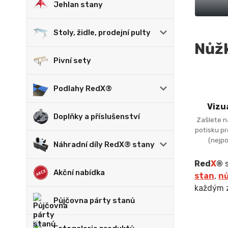
Jehlan stany
Stoly, židle, prodejní pulty
Nůžk
Pivní sety
Podlahy RedX®
Vizu
Doplňky a příslušenství
Zašlete n
potisku p
(nejpo
Náhradní díly RedX® stany
Red
X
®
s
Akční nabídka
stan
,
nů
každým z
Půjčovna párty stanů