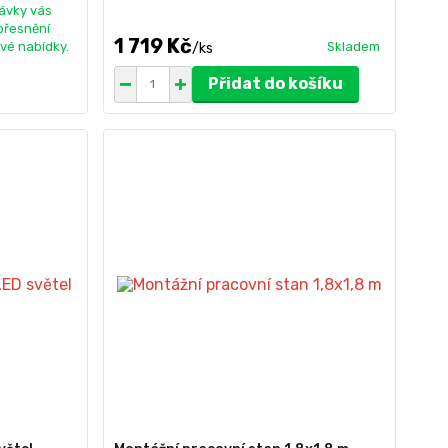
ávky vás
přesnění
1 719 Kč
vé nabídky.
Skladem
/
ks
Přidat do košíku