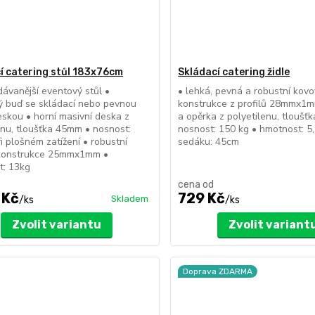
í catering stůl 183x76cm
Skládací catering židle
dávanější eventový stůl •
• lehká, pevná a robustní kov
ý buď se skládací nebo pevnou
konstrukce z profilů 28mmx1m
eskou • horní masivní deska z
a opěrka z polyetilenu, tloušť
enu, tloušťka 45mm • nosnost:
nosnost: 150 kg • hmotnost: 5
i plošném zatížení • robustní
sedáku: 45cm
konstrukce 25mmx1mm •
t: 13kg
cena od
 Kč
729 Kč
Skladem
/
ks
/
ks
Zvolit variantu
Zvolit variant
Doprava ZDARMA