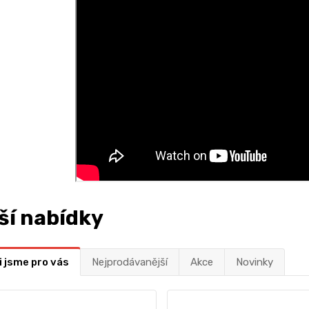
ší nabídky
i jsme pro vás
Nejprodávanější
Akce
Novinky