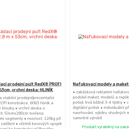
ací prodejní pult RedX® PROFI
Nafukovací modely a maket
 53cm, vrchní deska: HLINÍK
• zakázková reklamní nafukov
podobě maket, modelů a replik
a stabilní prodejní/prezentační
potisk trvá běžně 3-4 týdny • 
ROFI konstrukce, 6063 hliník a
digitální potisk • individuální př
 klouby • vrchní deska o
navrhování, výběru vhodných m
ch 53cmx280cm tvořena
samotné výrobě
ými segmenty • nosnost: 120kg při
zatížení • včetně kovových spojek
Produkt vyráběný na zaká
cení ke konstrukci nůžkového