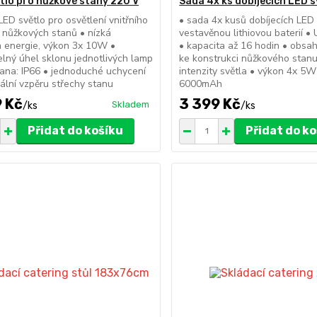
tlo pro nůžkové stany 220 V
Sada 4x ks dobíjecích LED s
 LED světlo pro osvětlení vnitřního
• sada 4x kusů dobíjecích LED 
 nůžkových stanů • nízká
vestavěnou lithiovou baterií •
 energie, výkon 3x 10W •
• kapacita až 16 hodin • obsa
elný úhel sklonu jednotlivých lamp
ke konstrukci nůžkového stanu
rana: IP66 • jednoduché uchycení
intenzity světla • výkon 4x 5W
kální vzpěru střechy stanu
6000mAh
 Kč
3 399 Kč
Skladem
/
ks
/
ks
Přidat do košíku
Přidat do k