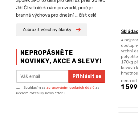
Spolek SPJ to dělá pro děti už přes 20 let.
Jiří Čtvrtníček nám prozradil, proč je
branná výchova pro dnešní ...
číst celé
Zobrazit všechny články
Skládac
• nejpro
dostupn
vrchní d
NEPROPÁSNĚTE
polyetil
NOVINKY, AKCE A SLEVY!
170kg př
kovová 
hmotnos
Přihlásit se
cena od
1 599
Souhlasím se
zpracováním osobních údajů
za
účelem rozesílky newsletteru.