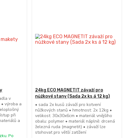
y
24kg ECO MAGNETIT závaží pro
nůžkové stany (Sada 2x ks á 12 kg)
adla v
 • výroba a
• sada 2x kusů závaží pro kotvení
celoplošný
nůžkových stanů • hmotnost: 2x 12kg •
ístup při
velikost: 30x30x6cm • materiál vnějšího
ateriálů a
obalu: polymer • materiál náplně: drcená
železná ruda (magnetit) • závaží lze
stohovat pro větší zatížení
zku. Po