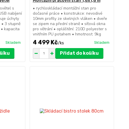
větel
Montážní pracovní stan 1,8x1,8 m
světel s
• rychloskládací montážní stan pro
 USB nabíjení
dočasné práce • konstrukce: nevodivé
huje úchyty
10mm profily ze skelných vláken • dveře
 • 3 stupně
se zipem na přední straně • síťová okna
 • kapacita
pro větrání • opláštění: 210D polyester s
vnitřním PU potahem • hmotnost: 9kg
4 499 Kč
Skladem
Skladem
/
ks
ošíku
Přidat do košíku