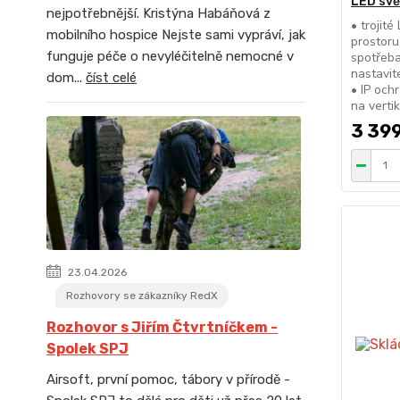
LED svě
nejpotřebnější. Kristýna Habáňová z
• trojité
mobilního hospice Nejste sami vypráví, jak
prostoru
funguje péče o nevyléčitelně nemocné v
spotřeba
nastavit
dom...
číst celé
• IP och
na verti
3 399
23.04.2026
Rozhovory se zákazníky RedX
Rozhovor s Jiřím Čtvrtníčkem -
Spolek SPJ
Airsoft, první pomoc, tábory v přírodě -