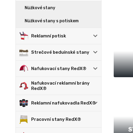
Nůžkové stany
Nůžkové stany s potiskem
Reklamní potisk
Strečové beduínské stany
Nafukovací stany RedX®
Nafukovací reklamní brány
RedX®
Reklamní nafukovadla RedX®
Pracovní stany RedX®
S