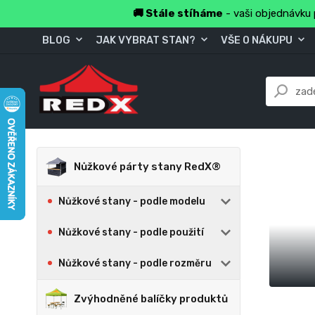
🚚 Stále stíháme
- vaši objednávku 
BLOG
JAK VYBRAT STAN?
VŠE O NÁKUPU
Nůžkové párty stany RedX®
Nůžkové stany - podle modelu
Nůžkové stany - podle použití
Nůžkové stany - podle rozměru
Zvýhodněné balíčky produktů