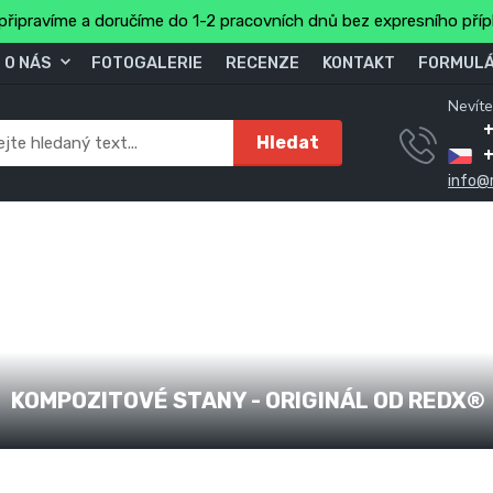
připravíme a doručíme do 1-2 pracovních dnů bez expresního pří
O NÁS
FOTOGALERIE
RECENZE
KONTAKT
FORMULÁ
Nevíte
+
Hledat
info@
KOMPOZITOVÉ STANY - ORIGINÁL OD REDX®