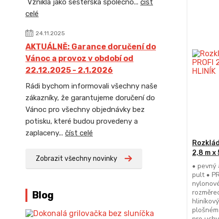
Vznikla jako sesterská společno...
číst
celé
24.11.2025
AKTUÁLNĚ: Garance doručení do
Vánoc a provoz v období od
22.12.2025 - 2.1.2026
Rádi bychom informovali všechny naše
zákazníky, že garantujeme doručení do
Vánoc pro všechny objednávky bez
potisku, které budou provedeny a
zaplaceny...
číst celé
Rozklád
2,8 m x
Zobrazit všechny novinky
• pevný 
pult • P
nylonové
rozměre
Blog
hliníkov
plošném 
pro uchy