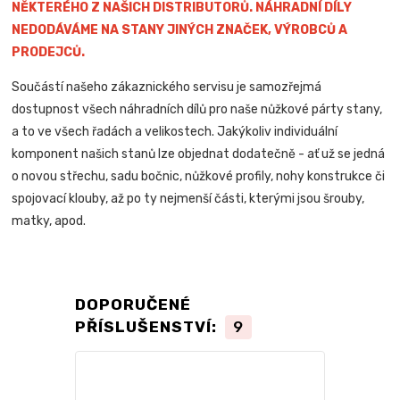
NĚKTERÉHO Z NAŠICH DISTRIBUTORŮ. NÁHRADNÍ DÍLY
NEDODÁVÁME NA STANY JINÝCH ZNAČEK, VÝROBCŮ A
PRODEJCŮ.
Součástí našeho zákaznického servisu je samozřejmá
dostupnost všech náhradních dílů pro naše nůžkové párty stany,
a to ve všech řadách a velikostech. Jakýkoliv individuální
komponent našich stanů lze objednat dodatečně - ať už se jedná
o novou střechu, sadu bočnic, nůžkové profily, nohy konstrukce či
spojovací klouby, až po ty nejmenší části, kterými jsou šrouby,
matky, apod.
DOPORUČENÉ
PŘÍSLUŠENSTVÍ:
9