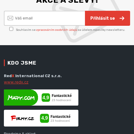
AKCE A SLEVY!
Přihlásit se
Souhlasím se
zpracováním osobních údajů
za účelem rozesílky newsletteru.
KDO JSME
Red
X
International CZ s.r.o.
www.redx.cz
Prodejna & sklad: