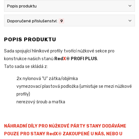
Popis produktu
Doporučené příslušenství:
9
POPIS PRODUKTU
Sada spojující hliníkové profily tvořící nůžkové sekce pro
konstrukce našich stanů
Red
X
® PROFI PLUS
.
Tato sada se skládá z:
2x nylonová "U" zátka/objímka
vymezovací plastová podložka (umisťuje se mezi nůžkové
profily)
nerezový šroub a matka
NÁHRADNÍ DÍLY PRO NŮŽKOVÉ PÁRTY STANY DODÁVÁME
POUZE PRO STANY RedX® ZAKOUPENÉ U NÁS, NEBO U