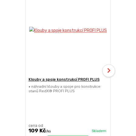
Klouby a spoje konstrukcí PROFI PLUS
Noha konst
• náhradní klouby a spoje pro konstrukce
• náhradní s
stanů RedX® PROFI PLUS
RedX® PROF
cena od
cena od
109 Kč
739 Kč
Skladem
/
ks
/
k