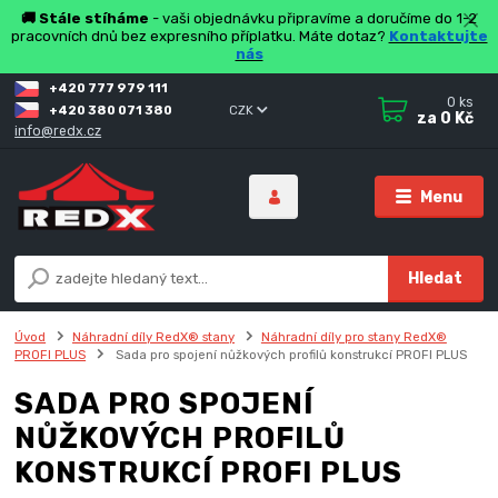
🚚 Stále stíháme
- vaši objednávku připravíme a doručíme do 1-2
pracovních dnů bez expresního příplatku. Máte dotaz?
Kontaktujte
nás
+420 777 979 111
0
ks
+420 380 071 380
CZK
za
0 Kč
info@redx.cz
Menu
Hledat
Úvod
Náhradní díly RedX® stany
Náhradní díly pro stany RedX®
PROFI PLUS
Sada pro spojení nůžkových profilů konstrukcí PROFI PLUS
SADA PRO SPOJENÍ
NŮŽKOVÝCH PROFILŮ
KONSTRUKCÍ PROFI PLUS