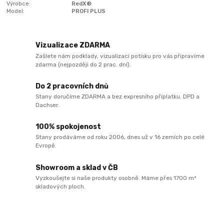
Výrobce:
RedX®
Model:
PROFI PLUS
Vizualizace ZDARMA
Zašlete nám podklady, vizualizaci potisku pro vás připravíme
zdarma (nejpozději do 2 prac. dní).
Do 2 pracovních dnů
Stany doručíme ZDARMA a bez expresního příplatku. DPD a
Dachser.
100% spokojenost
Stany prodáváme od roku 2006, dnes už v 16 zemích po celé
Evropě.
Showroom a sklad v ČB
Vyzkoušejte si naše produkty osobně. Máme přes 1700 m²
skladových ploch.