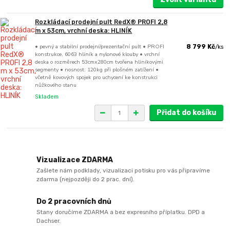
Rozkládací prodejní pult RedX® PROFI 2,8
m x 53cm, vrchní deska: HLINÍK
• pevný a stabilní prodejní/prezentační pult • PROFI
8 799 Kč
/
ks
konstrukce, 6063 hliník a nylonové klouby • vrchní
deska o rozměrech 53cmx280cm tvořena hliníkovými
segmenty • nosnost: 120kg při plošném zatížení •
včetně kovových spojek pro uchycení ke konstrukci
nůžkového stanu
Skladem
Přidat do košíku
Vizualizace ZDARMA
Zašlete nám podklady, vizualizaci potisku pro vás připravíme
zdarma (nejpozději do 2 prac. dní).
Do 2 pracovních dnů
Stany doručíme ZDARMA a bez expresního příplatku. DPD a
Dachser.