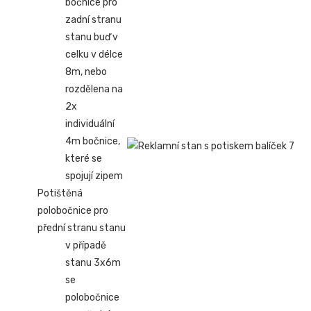
bočnice pro
zadní stranu
stanu buď v
celku v délce
8m, nebo
rozdělena na
2x
individuální
4m bočnice,
které se
spojují zipem
Potištěná
polobočnice pro
přední stranu stanu
v případě
stanu 3x6m
se
polobočnice