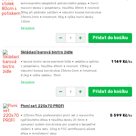
laminovaného celoplošně potisknutého polepu • horní
masivní deska z polyetilenu, tloušťka 45mm • nosnost:
50kg při plošném zatížení • robustní kovová konstrukce
25mmx1mm • hmotnost: 8kg • výška horní desky:
110cm
Skladem
Přidat do košíku
Skládací barová bistro židle
• barová bistro verze eventové židle • sedátko a opěrka
1 149 Kč
/
ks
z polyetilenu, tloušťka 45mm • nosnost: 150kg •
robustní kovová konstrukce 25mmx1mm • hmotnost:
6,2kg • výška sedáku: 70cm
Skladem
Přidat do košíku
Pivní set 220x70 PROFI
• 220cmx70cm profesionální pivní set z masivního
5 599 Kč
/
ks
cypřišovitého dřeva • tloušťka desky 29,5mm •
zamykací systém konstrukce pro snadné a bezpečné
složení • váha setu: 41kg • FSC certifikovaný původ
dřeva • množstevní slevy