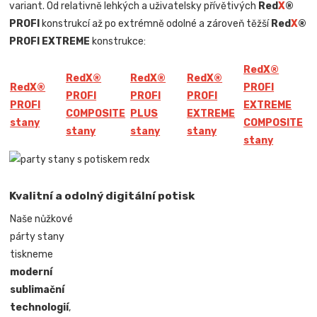
variant. Od relativně lehkých a uživatelsky přívětivých
Red
X
®
PROFI
konstrukcí až po extrémně odolné a zároveň těžší
Red
X
®
PROFI EXTREME
konstrukce:
Red
X
®
Red
X
®
Red
X
®
Red
X
®
Red
X
®
PROFI
PROFI
PROFI
PROFI
PROFI
EXTREME
COMPOSITE
PLUS
EXTREME
stany
COMPOSITE
stany
stany
stany
stany
Kvalitní a odolný digitální potisk
Naše nůžkové
párty stany
tiskneme
moderní
sublimační
technologií
,