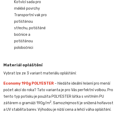
Kotvící sada pro
měkké povrchy
Transportní vak pro
potištěnou
střechu, potištěné
bočnice a
potištěnou
polobočnici
Materiál opláštění
Vybrat lze ze 3 variant materiálu opláštění:
Economy 190g POLYESTER
– hledáte ideální řešení pro menší
počet akcí do roka? Tato varianta je pro Vás perfektní volbou. Pro
tento typ potisku je použita POLYESTER látka s vnitřním PU
2
zátěrem o gramáži 190g/m
. Samozřejmostí je snížená hořlavost
a UV stabilita barev. Výhodou je nižší cena a lehčí váha opláštění.