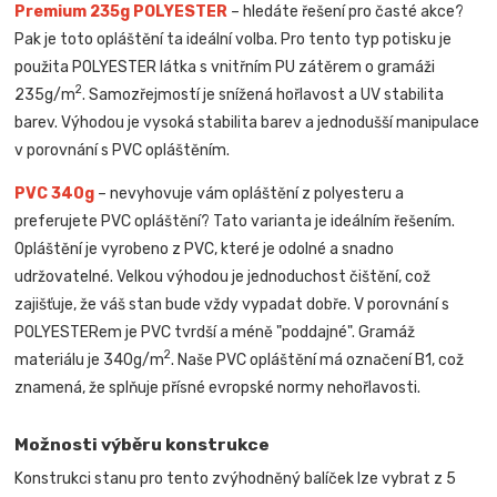
Premium 235g POLYESTER
– hledáte řešení pro časté akce?
Pak je toto opláštění ta ideální volba. Pro tento typ potisku je
použita POLYESTER látka s vnitřním PU zátěrem o gramáži
2
235g/m
. Samozřejmostí je snížená hořlavost a UV stabilita
barev. Výhodou je vysoká stabilita barev a jednodušší manipulace
v porovnání s PVC opláštěním.
PVC 340g
– nevyhovuje vám opláštění z polyesteru a
preferujete PVC opláštění? Tato varianta je ideálním řešením.
Opláštění je vyrobeno z PVC, které je odolné a snadno
udržovatelné. Velkou výhodou je jednoduchost čištění, což
zajišťuje, že váš stan bude vždy vypadat dobře. V porovnání s
POLYESTERem je PVC tvrdší a méně "poddajné". Gramáž
2
materiálu je 340g/m
. Naše PVC opláštění má označení B1, což
znamená, že splňuje přísné evropské normy nehořlavosti.
Možnosti výběru konstrukce
Konstrukci stanu pro tento zvýhodněný balíček lze vybrat z 5