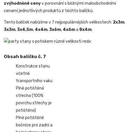
zvýhodněné ceny
v porovnání s běžnými maloobchodními
cenami jednotlivých produktů z těchto balíčků.
Tento balíček nabízíme v 7 nejpopulárnějších velikostech:
2x3m
,
3x3m
,
3x4,5m
,
4x4m
,
3x6m
,
4x6m
a
8x4m
.
Obsah balíčku č. 7
Konstrukce stanu
včetně
transportního vaku
Plně potištěná
střecha (100%
povrchu střechy je
potištěno)
Plně potištěné
bočnice pro zadní a