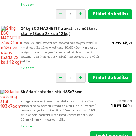
Skladem
Přidat do košíku
24kg ECO MAGNETIT závaží pro nůžkové
stany (Sada 2x ks á 12 kg)
• sada 2x kusů závaží pro kotvení nůžkových stanů •
1 719 Kč
/
ks
hmotnost: 2x 12kg • velikost: 30x30x6cm • materiál
vnějšího obalu: polymer • materiál náplně: drcená
železná ruda (magnetit) • závaží lze stohovat pro větší
zatížení
Skladem
Přidat do košíku
Skládací catering stůl 183x76cm
• nejprodávanější eventový stůl • dostupný buď se
cena od
skládací nebo pevnou vrchní deskou • horní masivní
1 599 Kč
/
ks
deska z polyetilenu, tloušťka 45mm • nosnost: 170kg
při plošném zatížení • robustní kovová konstrukce
25mmx1mm • hmotnost: 13kg
Skladem
Zvolit variantu