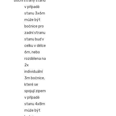
boční strany stanu
v případě
stanu 3x6m
může být
bočnice pro
zadní stranu
stanu buď v
celku v délce
6m, nebo
rozdělena na
2x
individuální
3m bočnice,
které se
spojují zipem
v případě
stanu 4x8m
může být