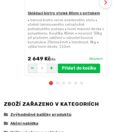
Skládací bistro stolek 80cm s potiskem
Skládací bar
• barová bistro verze eventového stolu •
• barová bis
včetně laminovaného celoplošně
sedátko a op
potisknutého polepu • horní masivní deska z
45mm • nosno
polyetilenu, tloušťka 45mm • nosnost: 50kg
konstrukce 
při plošném zatížení • robustní kovová
výška sedák
konstrukce 25mmx1mm • hmotnost: 8kg •
výška horní desky: 110cm
2 649 Kč
1 149 Kč
Skladem
/
ks
Přidat do košíku
ZBOŽÍ ZAŘAZENO V KATEGORIÍCH
Zvýhodněné balíčky produktů
Akční nabídka