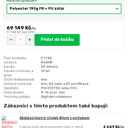
Materiál opláštění
69 149 Kč
/
ks
57 148 Kč
bez DPH
Přidat do košíku
Číslo produktu:
P778E
Výrobce:
RedX®
Záruka:
24 měsíců
Záruka na klouby a
10 let
spoje:
100% Voděodolnost:
Ano
Snížená hořlavost:
Ano, BS nebo a B1 certifikace
Opláštění:
POLYESTER nebo PVC
Doba dodání:
8-14 prac. dnů
Technika potisku:
Digitální sublimace
Zákazníci s tímto produktem také kupují:
Skládací bistro stolek 80cm s potiskem
• barová bistro verze eventového stolu • včetně
2 649 Kč
/
ks