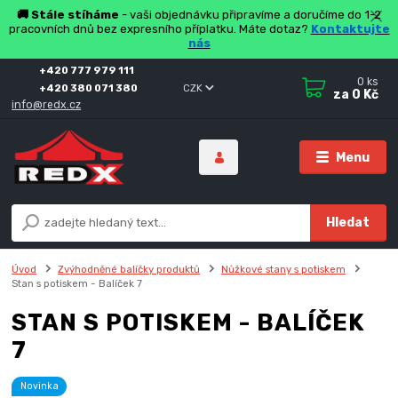
🚚 Stále stíháme
- vaši objednávku připravíme a doručíme do 1-2
pracovních dnů bez expresního příplatku. Máte dotaz?
Kontaktujte
nás
+420 777 979 111
0
ks
+420 380 071 380
CZK
za
0 Kč
info@redx.cz
Menu
Hledat
Úvod
Zvýhodněné balíčky produktů
Nůžkové stany s potiskem
Stan s potiskem - Balíček 7
STAN S POTISKEM - BALÍČEK
7
Novinka