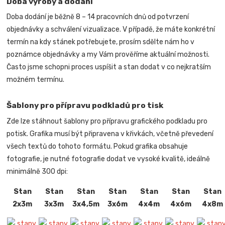
Doba výroby a dodání
Doba dodání je běžně 8 – 14 pracovních dnů od potvrzení
objednávky a schválení vizualizace. V případě, že máte konkrétní
termín na kdy stánek potřebujete, prosím sdělte nám ho v
poznámce objednávky a my Vám prověříme aktuální možnosti.
Často jsme schopni proces uspíšit a stan dodat v co nejkratším
možném termínu.
Šablony pro přípravu podkladů pro tisk
Zde lze stáhnout šablony pro přípravu grafického podkladu pro
potisk. Grafika musí být připravena v křivkách, včetně převedení
všech textů do tohoto formátu. Pokud grafika obsahuje
fotografie, je nutné fotografie dodat ve vysoké kvalitě, ideálně
minimálně 300 dpi:
Stan
Stan
Stan
Stan
Stan
Stan
Stan
2x3m
3x3m
3x4,5m
3x6m
4x4m
4x6m
4x8m