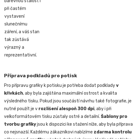
barevnou stálost i
při častém
vystavení
slunečnímu
záření, a váš stan
tak zůstává
výrazný a
reprezentativní.
Příprava podkladů pro potisk
Pro přípravu grafiky k potisku je potřeba dodat podklady
v
křivkách
, aby byla zajištěna maximální ostrost a kvalita
výsledného tisku. Pokud jsou součástí návrhu také fotografie, je
nutné použít je v
rozlišení alespoň 300 dpi
, aby i při
velkoformátovém tisku zůstaly ostré a detailní.
Šablony pro
tvorbu grafiky
jsou k dispozici ke stažení níže, aby byla příprava
co nejsnazší. Každému zákazníkovi nabízíme
zdarma kontrolu