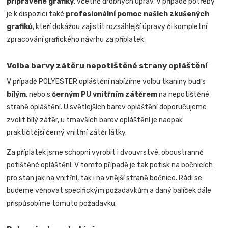
připravené grafiky
, včetně drobných úprav. V případě potřeby
je k dispozici také
profesionální pomoc našich zkušených
grafiků
, kteří dokážou zajistit rozsáhlejší úpravy či kompletní
zpracování grafického návrhu za příplatek.
Volba barvy zátěru nepotištěné strany opláštění
V případě POLYESTER opláštění nabízíme volbu tkaniny buď s
bílým
, nebo s
černým PU vnitřním zátěrem
na nepotištěné
straně opláštění. U světlejších barev opláštění doporučujeme
zvolit bílý zátěr, u tmavších barev opláštění je naopak
praktičtější černý vnitřní zátěr látky.
Za příplatek jsme schopni vyrobit i dvouvrstvé, oboustranně
potištěné opláštění. V tomto případě je tak potisk na bočnicích
pro stan jak na vnitřní, tak i na vnější straně bočnice.
Rádi se
budeme věnovat specifickým požadavkům a daný balíček dále
přispůsobíme tomuto požadavku
.