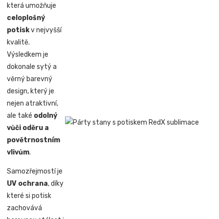
která umožňuje
celoplošný
potisk
v nejvyšší
kvalitě.
Výsledkem je
dokonale sytý a
věrný barevný
design, který je
nejen atraktivní,
ale také
odolný
vůči oděru a
povětrnostním
vlivům
.
Samozřejmostí je
UV ochrana
, díky
které si potisk
zachovává