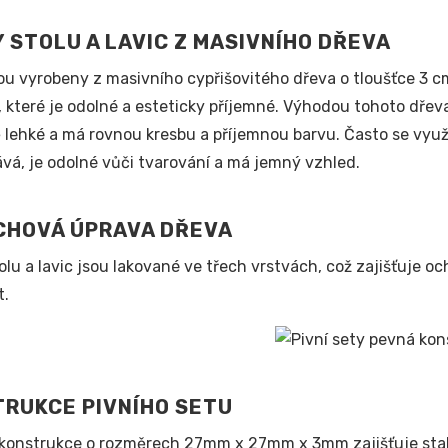
 STOLU A LAVIC Z MASIVNÍHO DŘEVA
ou vyrobeny z masivního cypřišovitého dřeva o tloušťce 3 cm 
 které je odolné a esteticky příjemné. Výhodou tohoto dřev
ě lehké a má rovnou kresbu a příjemnou barvu. Často se využ
vá, je odolné vůči tvarování a má jemný vzhled.
CHOVÁ ÚPRAVA DŘEVA
olu a lavic jsou lakované ve třech vrstvách, což zajišťuje 
t.
RUKCE PIVNÍHO SETU
konstrukce o rozměrech 27mm x 27mm x 3mm zajišťuje stabi