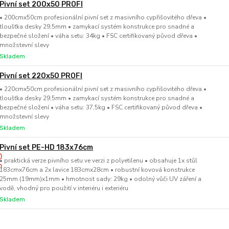
Pivní set 200x50 PROFI
• 200cmx50cm profesionální pivní set z masivního cypřišovitého dřeva •
tloušťka desky 29,5mm • zamykací systém konstrukce pro snadné a
bezpečné složení • váha setu: 34kg • FSC certifikovaný původ dřeva •
množstevní slevy
Skladem
Pivní set 220x50 PROFI
• 220cmx50cm profesionální pivní set z masivního cypřišovitého dřeva •
tloušťka desky 29,5mm • zamykací systém konstrukce pro snadné a
bezpečné složení • váha setu: 37,5kg • FSC certifikovaný původ dřeva •
množstevní slevy
Skladem
Pivní set PE-HD 183x76cm
• praktická verze pivního setu ve verzi z polyetilenu • obsahuje 1x stůl
183cmx76cm a 2x lavice 183cmx28cm • robustní kovová konstrukce
25mm (19mm)x1mm • hmotnost sady: 29kg • odolný vůči UV záření a
vodě, vhodný pro použití v interiéru i exteriéru
Skladem