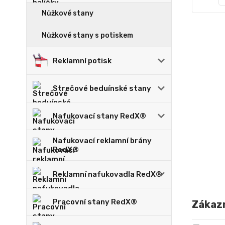
Nůžkové stany
Nůžkové stany s potiskem
Reklamní potisk
Strečové beduínské stany
Nafukovací stany RedX®
Nafukovací reklamní brány
RedX®
Reklamní nafukovadla RedX®
Pracovní stany RedX®
Zákazn