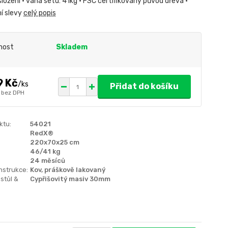
ožení • váha setu: 41kg • FSC certifikovaný původ dřeva •
í slevy
celý popis
nost
Skladem
9 Kč
/
ks
Přidat do košíku
bez DPH
ktu:
54021
RedX®
220x70x25 cm
46/41 kg
24 měsíců
nstrukce:
Kov, práškově lakovaný
stůl &
Cypřišovitý masiv 30mm