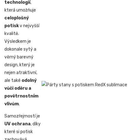
technologií
,
která umožňuje
celoplošný
potisk
v nejvyšší
kvalitě.
Výsledkem je
dokonale sytý a
věrný barevný
design, který je
nejen atraktivní,
ale také
odolný
vůči oděru a
povětrnostním
vlivům
.
Samozřejmostí je
UV ochrana
, díky
které si potisk
zachovává