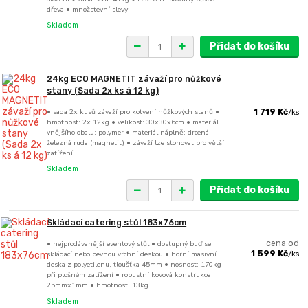
dřeva • množstevní slevy
Skladem
Přidat do košíku
24kg ECO MAGNETIT závaží pro nůžkové
stany (Sada 2x ks á 12 kg)
• sada 2x kusů závaží pro kotvení nůžkových stanů •
1 719 Kč
/
ks
hmotnost: 2x 12kg • velikost: 30x30x6cm • materiál
vnějšího obalu: polymer • materiál náplně: drcená
železná ruda (magnetit) • závaží lze stohovat pro větší
zatížení
Skladem
Přidat do košíku
Skládací catering stůl 183x76cm
• nejprodávanější eventový stůl • dostupný buď se
cena od
skládací nebo pevnou vrchní deskou • horní masivní
1 599 Kč
/
ks
deska z polyetilenu, tloušťka 45mm • nosnost: 170kg
při plošném zatížení • robustní kovová konstrukce
25mmx1mm • hmotnost: 13kg
Skladem