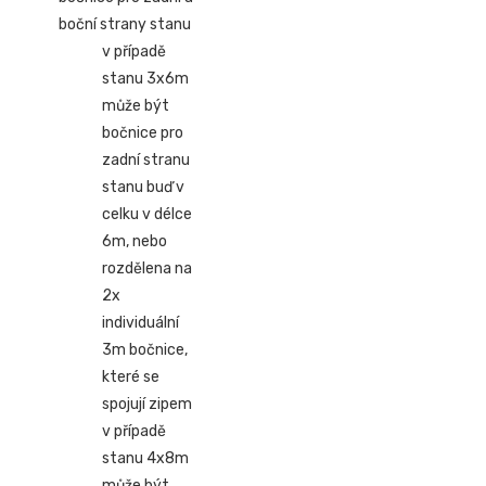
boční strany stanu
v případě
stanu 3x6m
může být
bočnice pro
zadní stranu
stanu buď v
celku v délce
6m, nebo
rozdělena na
2x
individuální
3m bočnice,
které se
spojují zipem
v případě
stanu 4x8m
může být