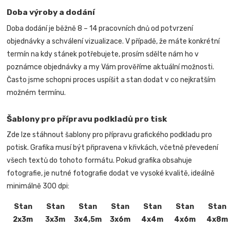
Doba výroby a dodání
Doba dodání je běžně 8 – 14 pracovních dnů od potvrzení
objednávky a schválení vizualizace. V případě, že máte konkrétní
termín na kdy stánek potřebujete, prosím sdělte nám ho v
poznámce objednávky a my Vám prověříme aktuální možnosti.
Často jsme schopni proces uspíšit a stan dodat v co nejkratším
možném termínu.
Šablony pro přípravu podkladů pro tisk
Zde lze stáhnout šablony pro přípravu grafického podkladu pro
potisk. Grafika musí být připravena v křivkách, včetně převedení
všech textů do tohoto formátu. Pokud grafika obsahuje
fotografie, je nutné fotografie dodat ve vysoké kvalitě, ideálně
minimálně 300 dpi:
Stan
Stan
Stan
Stan
Stan
Stan
Stan
2x3m
3x3m
3x4,5m
3x6m
4x4m
4x6m
4x8m