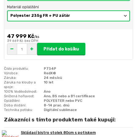
Materiál opláštění
47 999 Kč
/
ks
39 669 Kč
bez DPH
Přidat do košíku
Číslo produktu:
P734P
Výrobce:
RedX®
Záruka:
24 měsíců
Záruka na klouby a
10 let
spoje:
100% Voděodolnost:
Ano
Snížená hořlavost:
Ano, BS nebo a B1 certifikace
Opláštění:
POLYESTER nebo PVC
Doba dodání:
8-14 prac. dnů
Technika potisku:
Digitální sublimace
Zákazníci s tímto produktem také kupují:
Skládací bistro stolek 80cm s potiskem