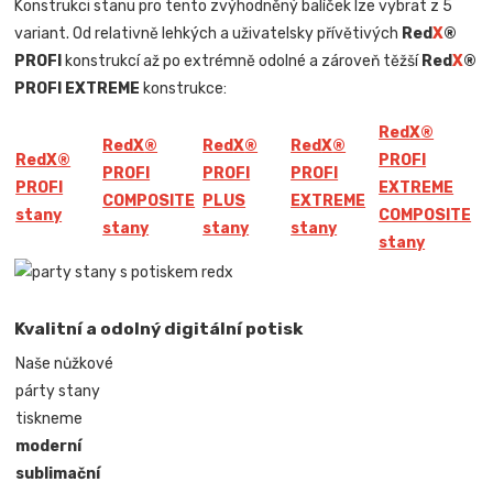
Konstrukci stanu pro tento zvýhodněný balíček lze vybrat z 5
variant. Od relativně lehkých a uživatelsky přívětivých
Red
X
®
PROFI
konstrukcí až po extrémně odolné a zároveň těžší
Red
X
®
PROFI EXTREME
konstrukce:
Red
X
®
Red
X
®
Red
X
®
Red
X
®
Red
X
®
PROFI
PROFI
PROFI
PROFI
PROFI
EXTREME
COMPOSITE
PLUS
EXTREME
stany
COMPOSITE
stany
stany
stany
stany
Kvalitní a odolný digitální potisk
Naše nůžkové
párty stany
tiskneme
moderní
sublimační