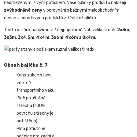
neomezeným, živým potiskem. Naše balíčky produktů nabízejí
zvýhodněné ceny
v porovnání s běžnými maloobchodními
cenami jednotlivých produktů z těchto balíčků.
Tento balíček nabízíme v 7 nejpopulárnějších velikostech:
2x3m
,
3x3m
,
3x4,5m
,
4x4m
,
3x6m
,
4x6m
a
8x4m
.
Obsah balíčku č. 7
Konstrukce stanu
včetně
transportního vaku
Plně potištěná
střecha (100%
povrchu střechy je
potištěno)
Plně potištěné
bočnice pro zadní a