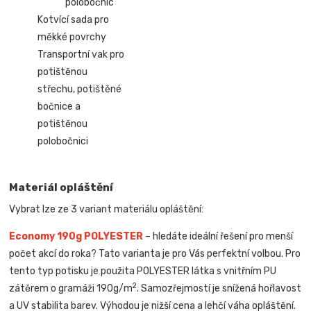
polobočnic
Kotvící sada pro
měkké povrchy
Transportní vak pro
potištěnou
střechu, potištěné
bočnice a
potištěnou
polobočnici
Materiál opláštění
Vybrat lze ze 3 variant materiálu opláštění:
Economy 190g POLYESTER
– hledáte ideální řešení pro menší
počet akcí do roka? Tato varianta je pro Vás perfektní volbou. Pro
tento typ potisku je použita POLYESTER látka s vnitřním PU
2
zátěrem o gramáži 190g/m
. Samozřejmostí je snížená hořlavost
a UV stabilita barev. Výhodou je nižší cena a lehčí váha opláštění.