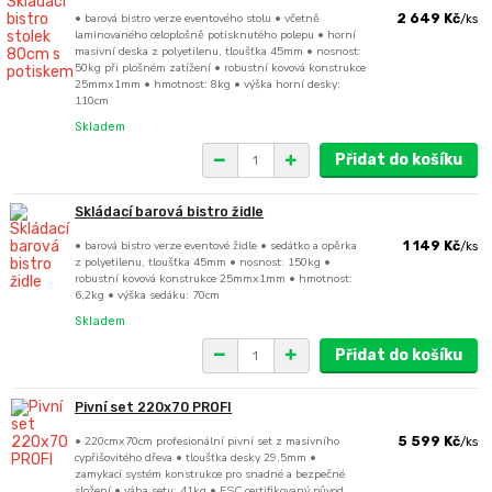
• barová bistro verze eventového stolu • včetně
2 649 Kč
/
ks
laminovaného celoplošně potisknutého polepu • horní
masivní deska z polyetilenu, tloušťka 45mm • nosnost:
50kg při plošném zatížení • robustní kovová konstrukce
25mmx1mm • hmotnost: 8kg • výška horní desky:
110cm
Skladem
Přidat do košíku
Skládací barová bistro židle
• barová bistro verze eventové židle • sedátko a opěrka
1 149 Kč
/
ks
z polyetilenu, tloušťka 45mm • nosnost: 150kg •
robustní kovová konstrukce 25mmx1mm • hmotnost:
6,2kg • výška sedáku: 70cm
Skladem
Přidat do košíku
Pivní set 220x70 PROFI
• 220cmx70cm profesionální pivní set z masivního
5 599 Kč
/
ks
cypřišovitého dřeva • tloušťka desky 29,5mm •
zamykací systém konstrukce pro snadné a bezpečné
složení • váha setu: 41kg • FSC certifikovaný původ