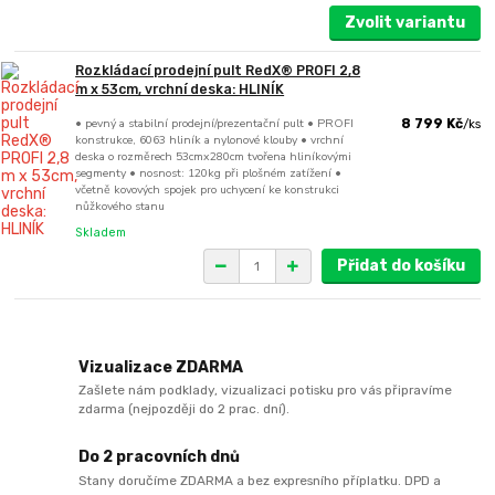
Zvolit variantu
Rozkládací prodejní pult RedX® PROFI 2,8
m x 53cm, vrchní deska: HLINÍK
• pevný a stabilní prodejní/prezentační pult • PROFI
8 799 Kč
/
ks
konstrukce, 6063 hliník a nylonové klouby • vrchní
deska o rozměrech 53cmx280cm tvořena hliníkovými
segmenty • nosnost: 120kg při plošném zatížení •
včetně kovových spojek pro uchycení ke konstrukci
nůžkového stanu
Skladem
Přidat do košíku
Vizualizace ZDARMA
Zašlete nám podklady, vizualizaci potisku pro vás připravíme
zdarma (nejpozději do 2 prac. dní).
Do 2 pracovních dnů
Stany doručíme ZDARMA a bez expresního příplatku. DPD a