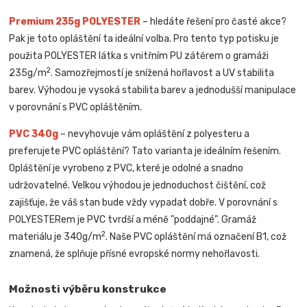
Premium 235g POLYESTER
– hledáte řešení pro časté akce?
Pak je toto opláštění ta ideální volba. Pro tento typ potisku je
použita POLYESTER látka s vnitřním PU zátěrem o gramáži
2
235g/m
. Samozřejmostí je snížená hořlavost a UV stabilita
barev. Výhodou je vysoká stabilita barev a jednodušší manipulace
v porovnání s PVC opláštěním.
PVC 340g
– nevyhovuje vám opláštění z polyesteru a
preferujete PVC opláštění? Tato varianta je ideálním řešením.
Opláštění je vyrobeno z PVC, které je odolné a snadno
udržovatelné. Velkou výhodou je jednoduchost čištění, což
zajišťuje, že váš stan bude vždy vypadat dobře. V porovnání s
POLYESTERem je PVC tvrdší a méně "poddajné". Gramáž
2
materiálu je 340g/m
. Naše PVC opláštění má označení B1, což
znamená, že splňuje přísné evropské normy nehořlavosti.
Možnosti výběru konstrukce