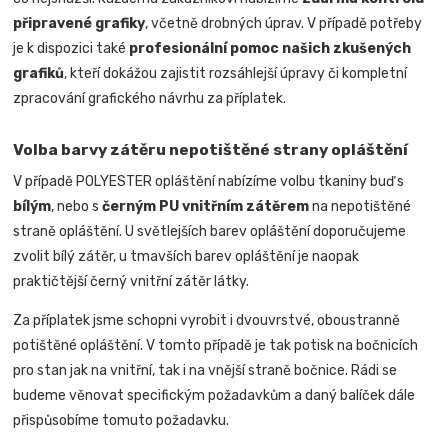
připravené grafiky
, včetně drobných úprav. V případě potřeby
je k dispozici také
profesionální pomoc našich zkušených
grafiků
, kteří dokážou zajistit rozsáhlejší úpravy či kompletní
zpracování grafického návrhu za příplatek.
Volba barvy zátěru nepotištěné strany opláštění
V případě POLYESTER opláštění nabízíme volbu tkaniny buď s
bílým
, nebo s
černým PU vnitřním zátěrem
na nepotištěné
straně opláštění. U světlejších barev opláštění doporučujeme
zvolit bílý zátěr, u tmavších barev opláštění je naopak
praktičtější černý vnitřní zátěr látky.
Za příplatek jsme schopni vyrobit i dvouvrstvé, oboustranně
potištěné opláštění. V tomto případě je tak potisk na bočnicích
pro stan jak na vnitřní, tak i na vnější straně bočnice.
Rádi se
budeme věnovat specifickým požadavkům a daný balíček dále
přispůsobíme tomuto požadavku
.