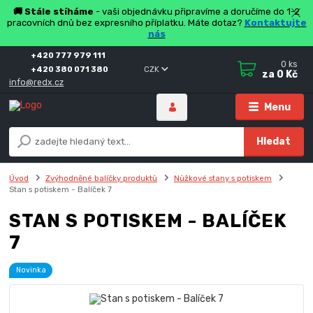
🚚 Stále stíháme
- vaši objednávku připravíme a doručíme do 1-2
pracovních dnů bez expresního příplatku. Máte dotaz?
Kontaktujte
nás
+420 777 979 111
0
ks
+420 380 071 380
CZK
za
0 Kč
info@redx.cz
Menu
Hledat
Úvod
Zvýhodněné balíčky produktů
Nůžkové stany s potiskem
Stan s potiskem - Balíček 7
STAN S POTISKEM - BALÍČEK
7
Novinka