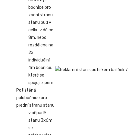
bočnice pro
zadní stranu
stanu buď v
celku v délce
8m, nebo
rozdělena na
2x
individuální
4m bočnice,
které se
spojují zipem
Potištěná
polobočnice pro
přední stranu stanu
v případě
stanu 3x6m
se