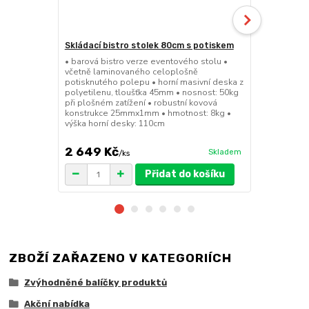
Skládací bistro stolek 80cm s potiskem
Skládací bar
• barová bistro verze eventového stolu •
• barová bis
včetně laminovaného celoplošně
sedátko a op
potisknutého polepu • horní masivní deska z
45mm • nosno
polyetilenu, tloušťka 45mm • nosnost: 50kg
konstrukce 
při plošném zatížení • robustní kovová
výška sedák
konstrukce 25mmx1mm • hmotnost: 8kg •
výška horní desky: 110cm
2 649 Kč
1 149 Kč
Skladem
/
ks
Přidat do košíku
ZBOŽÍ ZAŘAZENO V KATEGORIÍCH
Zvýhodněné balíčky produktů
Akční nabídka