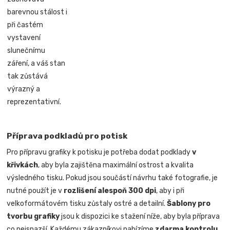
barevnou stálost i
při častém
vystavení
slunečnímu
záření, a váš stan
tak zůstává
výrazný a
reprezentativní.
Příprava podkladů pro potisk
Pro přípravu grafiky k potisku je potřeba dodat podklady
v
křivkách
, aby byla zajištěna maximální ostrost a kvalita
výsledného tisku. Pokud jsou součástí návrhu také fotografie, je
nutné použít je v
rozlišení alespoň 300 dpi
, aby i při
velkoformátovém tisku zůstaly ostré a detailní.
Šablony pro
tvorbu grafiky
jsou k dispozici ke stažení níže, aby byla příprava
co nejsnazší. Každému zákazníkovi nabízíme
zdarma kontrolu