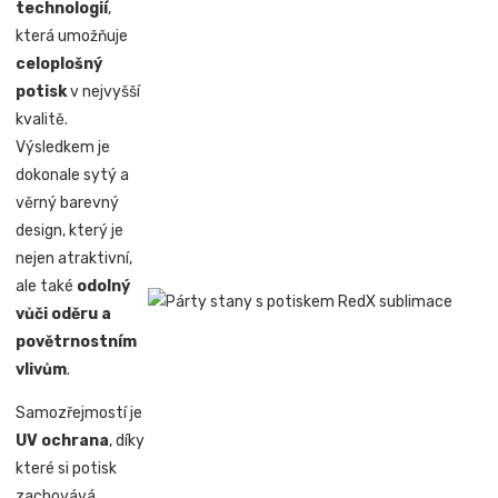
technologií
,
která umožňuje
celoplošný
potisk
v nejvyšší
kvalitě.
Výsledkem je
dokonale sytý a
věrný barevný
design, který je
nejen atraktivní,
ale také
odolný
vůči oděru a
povětrnostním
vlivům
.
Samozřejmostí je
UV ochrana
, díky
které si potisk
zachovává