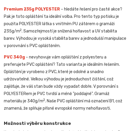
Premium 235g POLYESTER
– hledáte řešení pro časté akce?
Pak je toto opláštění ta ideální volba. Pro tento typ potisku je
použita POLYESTER látka s vnitřním PU zátěrem o gramáži
2
235g/m
. Samozřejmostí je snížená hořlavost a UV stabilita
barev. Výhodou je vysoká stabilita barev a jednodušší manipulace
v porovnání s PVC opláštěním.
PVC 340g
– nevyhovuje vám opláštění z polyesteru a
preferujete PVC opláštění? Tato varianta je ideálním řešením.
Opláštění je vyrobeno z PVC, které je odolné a snadno
udržovatelné. Velkou výhodou je jednoduchost čištění, což
zajišťuje, že váš stan bude vždy vypadat dobře. V porovnání s
POLYESTERem je PVC tvrdší a méně "poddajné". Gramáž
2
materiálu je 340g/m
. Naše PVC opláštění má označení B1, což
znamená, že splňuje přísné evropské normy nehořlavosti.
Možnosti výběru konstrukce