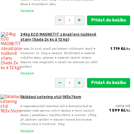
dřeva • množstevní slevy
Skladem
Přidat do košíku
24kg ECO MAGNETIT závaží pro nůžkové
stany (Sada 2x ks á 12 kg)
• sada 2x kusů závaží pro kotvení nůžkových stanů •
1 719 Kč
/
ks
hmotnost: 2x 12kg • velikost: 30x30x6cm • materiál
vnějšího obalu: polymer • materiál náplně: drcená
železná ruda (magnetit) • závaží lze stohovat pro větší
zatížení
Skladem
Přidat do košíku
Skládací catering stůl 183x76cm
• nejprodávanější eventový stůl • dostupný buď se
cena od
skládací nebo pevnou vrchní deskou • horní masivní
1 599 Kč
/
ks
deska z polyetilenu, tloušťka 45mm • nosnost: 170kg
při plošném zatížení • robustní kovová konstrukce
25mmx1mm • hmotnost: 13kg
Skladem