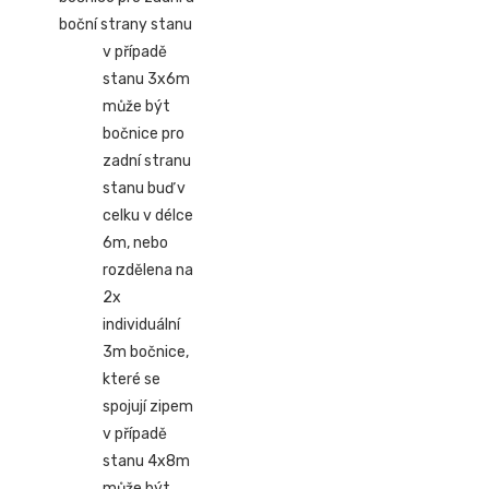
boční strany stanu
v případě
stanu 3x6m
může být
bočnice pro
zadní stranu
stanu buď v
celku v délce
6m, nebo
rozdělena na
2x
individuální
3m bočnice,
které se
spojují zipem
v případě
stanu 4x8m
může být