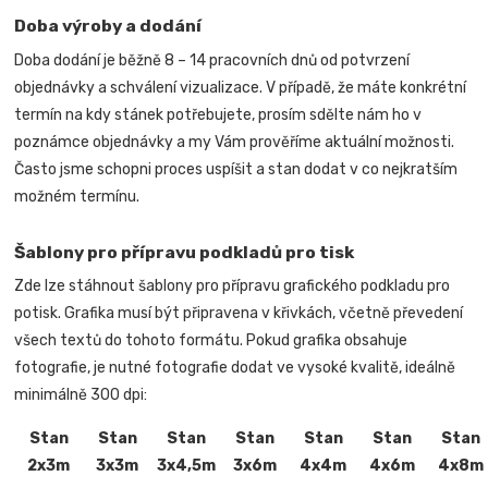
Doba výroby a dodání
Doba dodání je běžně 8 – 14 pracovních dnů od potvrzení
objednávky a schválení vizualizace. V případě, že máte konkrétní
termín na kdy stánek potřebujete, prosím sdělte nám ho v
poznámce objednávky a my Vám prověříme aktuální možnosti.
Často jsme schopni proces uspíšit a stan dodat v co nejkratším
možném termínu.
Šablony pro přípravu podkladů pro tisk
Zde lze stáhnout šablony pro přípravu grafického podkladu pro
potisk. Grafika musí být připravena v křivkách, včetně převedení
všech textů do tohoto formátu. Pokud grafika obsahuje
fotografie, je nutné fotografie dodat ve vysoké kvalitě, ideálně
minimálně 300 dpi:
Stan
Stan
Stan
Stan
Stan
Stan
Stan
2x3m
3x3m
3x4,5m
3x6m
4x4m
4x6m
4x8m