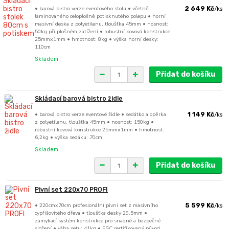
• barová bistro verze eventového stolu • včetně
2 649 Kč
/
ks
laminovaného celoplošně potisknutého polepu • horní
masivní deska z polyetilenu, tloušťka 45mm • nosnost:
50kg při plošném zatížení • robustní kovová konstrukce
25mmx1mm • hmotnost: 8kg • výška horní desky:
110cm
Skladem
Přidat do košíku
Skládací barová bistro židle
• barová bistro verze eventové židle • sedátko a opěrka
1 149 Kč
/
ks
z polyetilenu, tloušťka 45mm • nosnost: 150kg •
robustní kovová konstrukce 25mmx1mm • hmotnost:
6,2kg • výška sedáku: 70cm
Skladem
Přidat do košíku
Pivní set 220x70 PROFI
• 220cmx70cm profesionální pivní set z masivního
5 599 Kč
/
ks
cypřišovitého dřeva • tloušťka desky 29,5mm •
zamykací systém konstrukce pro snadné a bezpečné
složení • váha setu: 41kg • FSC certifikovaný původ