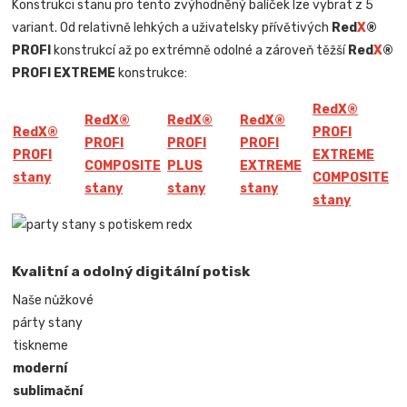
Konstrukci stanu pro tento zvýhodněný balíček lze vybrat z 5
variant. Od relativně lehkých a uživatelsky přívětivých
Red
X
®
PROFI
konstrukcí až po extrémně odolné a zároveň těžší
Red
X
®
PROFI EXTREME
konstrukce:
Red
X
®
Red
X
®
Red
X
®
Red
X
®
Red
X
®
PROFI
PROFI
PROFI
PROFI
PROFI
EXTREME
COMPOSITE
PLUS
EXTREME
stany
COMPOSITE
stany
stany
stany
stany
Kvalitní a odolný digitální potisk
Naše nůžkové
párty stany
tiskneme
moderní
sublimační