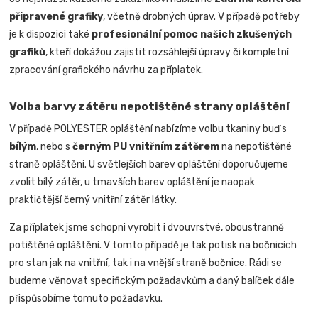
připravené grafiky
, včetně drobných úprav. V případě potřeby
je k dispozici také
profesionální pomoc našich zkušených
grafiků
, kteří dokážou zajistit rozsáhlejší úpravy či kompletní
zpracování grafického návrhu za příplatek.
Volba barvy zátěru nepotištěné strany opláštění
V případě POLYESTER opláštění nabízíme volbu tkaniny buď s
bílým
, nebo s
černým PU vnitřním zátěrem
na nepotištěné
straně opláštění. U světlejších barev opláštění doporučujeme
zvolit bílý zátěr, u tmavších barev opláštění je naopak
praktičtější černý vnitřní zátěr látky.
Za příplatek jsme schopni vyrobit i dvouvrstvé, oboustranně
potištěné opláštění. V tomto případě je tak potisk na bočnicích
pro stan jak na vnitřní, tak i na vnější straně bočnice.
Rádi se
budeme věnovat specifickým požadavkům a daný balíček dále
přispůsobíme tomuto požadavku
.