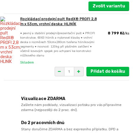
Zvolit variantu
Rozkládací prodejní pult RedX® PROFI 2,8
m x 53cm, vrchní deska: HLINÍK
• pevný a stabilní prodejní/prezentační pult • PROFI
8 799 Kč
/
ks
konstrukce, 6063 hliník a nylonové klouby • vrchní
deska o rozměrech 53cmx280cm tvořena hliníkovými
segmenty • nosnost: 120kg při plošném zatížení •
včetně kovových spojek pro uchycení ke konstrukci
nůžkového stanu
Skladem
Přidat do košíku
Vizualizace ZDARMA
Zašlete nám podklady, vizualizaci potisku pro vás připravíme
zdarma (nejpozději do 2 prac. dní).
Do 2 pracovních dnů
Stany doručíme ZDARMA a bez expresního příplatku. DPD a