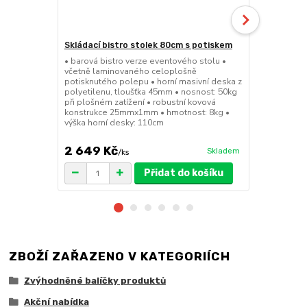
Skládací bistro stolek 80cm s potiskem
Skládací bar
• barová bistro verze eventového stolu •
• barová bis
včetně laminovaného celoplošně
sedátko a op
potisknutého polepu • horní masivní deska z
45mm • nosno
polyetilenu, tloušťka 45mm • nosnost: 50kg
konstrukce 
při plošném zatížení • robustní kovová
výška sedák
konstrukce 25mmx1mm • hmotnost: 8kg •
výška horní desky: 110cm
2 649 Kč
1 149 Kč
Skladem
/
ks
Přidat do košíku
ZBOŽÍ ZAŘAZENO V KATEGORIÍCH
Zvýhodněné balíčky produktů
Akční nabídka