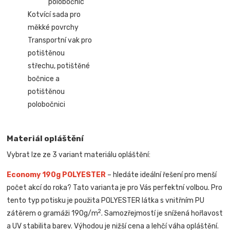
polobočnic
Kotvící sada pro
měkké povrchy
Transportní vak pro
potištěnou
střechu, potištěné
bočnice a
potištěnou
polobočnici
Materiál opláštění
Vybrat lze ze 3 variant materiálu opláštění:
Economy 190g POLYESTER
– hledáte ideální řešení pro menší
počet akcí do roka? Tato varianta je pro Vás perfektní volbou. Pro
tento typ potisku je použita POLYESTER látka s vnitřním PU
2
zátěrem o gramáži 190g/m
. Samozřejmostí je snížená hořlavost
a UV stabilita barev. Výhodou je nižší cena a lehčí váha opláštění.