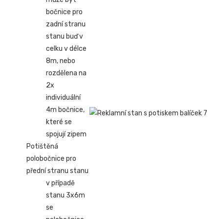
bočnice pro
zadní stranu
stanu buď v
celku v délce
8m, nebo
rozdělena na
2x
individuální
4m bočnice,
které se
spojují zipem
Potištěná
polobočnice pro
přední stranu stanu
v případě
stanu 3x6m
se