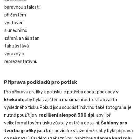
barevnou stálost i
při častém
vystavení
slunečnímu
záření, a váš stan
tak zůstává
výrazný a
reprezentativní.
Příprava podkladů pro potisk
Pro přípravu grafiky k potisku je potřeba dodat podklady
v
křivkách
, aby byla zajištěna maximální ostrost a kvalita
výsledného tisku. Pokud jsou součástí návrhu také fotografie, je
nutné použít je v
rozlišení alespoň 300 dpi
, aby i při
velkoformátovém tisku zůstaly ostré a detailní.
Šablony pro
tvorbu grafiky
jsou k dispozici ke stažení níže, aby byla příprava
co nejsnazší. Každému zákazníkovi nabízíme
zdarma kontrolu