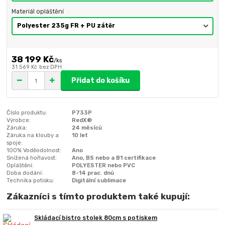
Materiál opláštění
38 199 Kč
/
ks
31 569 Kč
bez DPH
Přidat do košíku
Číslo produktu:
P733P
Výrobce:
RedX®
Záruka:
24 měsíců
Záruka na klouby a
10 let
spoje:
100% Voděodolnost:
Ano
Snížená hořlavost:
Ano, BS nebo a B1 certifikace
Opláštění:
POLYESTER nebo PVC
Doba dodání:
8-14 prac. dnů
Technika potisku:
Digitální sublimace
Zákazníci s tímto produktem také kupují:
Skládací bistro stolek 80cm s potiskem