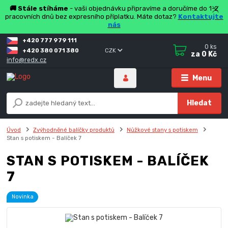
🚚 Stále stíháme
- vaši objednávku připravíme a doručíme do 1-2
pracovních dnů bez expresního příplatku. Máte dotaz?
Kontaktujte
nás
+420 777 979 111
0
ks
+420 380 071 380
CZK
za
0 Kč
info@redx.cz
Menu
Hledat
Úvod
Zvýhodněné balíčky produktů
Nůžkové stany s potiskem
Stan s potiskem - Balíček 7
STAN S POTISKEM - BALÍČEK
7
Novinka