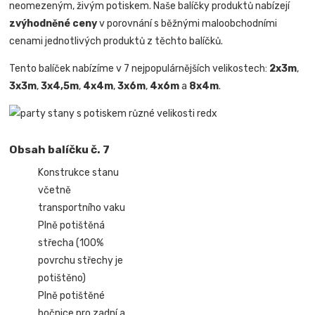
neomezeným, živým potiskem. Naše balíčky produktů nabízejí
zvýhodněné ceny
v porovnání s běžnými maloobchodními
cenami jednotlivých produktů z těchto balíčků.
Tento balíček nabízíme v 7 nejpopulárnějších velikostech:
2x3m
,
3x3m
,
3x4,5m
,
4x4m
,
3x6m
,
4x6m
a
8x4m
.
Obsah balíčku č. 7
Konstrukce stanu
včetně
transportního vaku
Plně potištěná
střecha (100%
povrchu střechy je
potištěno)
Plně potištěné
bočnice pro zadní a