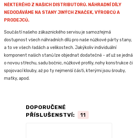
NĚKTERÉHO Z NAŠICH DISTRIBUTORŮ. NÁHRADNÍ DÍLY
NEDODÁVÁME NA STANY JINÝCH ZNAČEK, VÝROBCŮ A
PRODEJCŮ.
Součástí našeho zákaznického servisu je samozřejmá
dostupnost všech náhradních dílů pro naše nůžkové párty stany,
a to ve všech řadách a velikostech. Jakýkoliv individuální
komponent našich stanů lze objednat dodatečně - ať už se jedná
o novou střechu, sadu bočnic, nůžkové profily, nohy konstrukce či
spojovací klouby, až po ty nejmenší části, kterými jsou šrouby,
matky, apod.
DOPORUČENÉ
PŘÍSLUŠENSTVÍ:
11