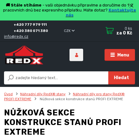
🚚 Stále stíháme
- vaši objednávku připravíme a doručíme do 1-2
pracovních dnů bez expresního příplatku. Máte dotaz?
Kontaktujte
nás
+420 777 979 111
0
ks
+420 380 071 380
CZK
za
0 Kč
info@redx.cz
Menu
Hledat
Úvod
Náhradní díly RedX® stany
Náhradní díly pro stany RedX®
PROFI EXTREME
Nůžková sekce konstrukce stanů PROFI EXTREME
NŮŽKOVÁ SEKCE
KONSTRUKCE STANŮ PROFI
EXTREME