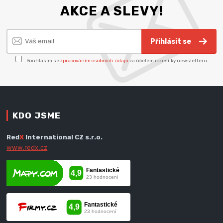
AKCE A SLEVY!
Přihlásit se
Souhlasím se
zpracováním osobních údajů
za účelem rozesílky newsletteru.
KDO JSME
Red
X
International CZ s.r.o.
www.redx.cz