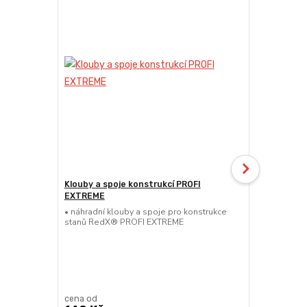
Klouby a spoje konstrukcí PROFI
Noha konst
EXTREME
• náhradní s
RedX® PROF
• náhradní klouby a spoje pro konstrukce
stanů RedX® PROFI EXTREME
cena od
cena od