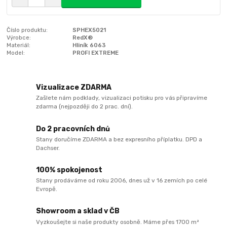
Číslo produktu:
SPHEX5021
Výrobce:
RedX®
Materiál:
Hliník 6063
Model:
PROFI EXTREME
Vizualizace ZDARMA
Zašlete nám podklady, vizualizaci potisku pro vás připravíme
zdarma (nejpozději do 2 prac. dní).
Do 2 pracovních dnů
Stany doručíme ZDARMA a bez expresního příplatku. DPD a
Dachser.
100% spokojenost
Stany prodáváme od roku 2006, dnes už v 16 zemích po celé
Evropě.
Showroom a sklad v ČB
Vyzkoušejte si naše produkty osobně. Máme přes 1700 m²