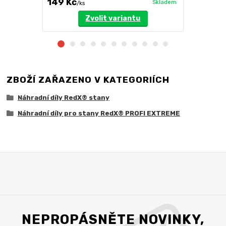
149 Kč
799 Kč
Skladem
/
ks
/
k
Zvolit variantu
ZBOŽÍ ZAŘAZENO V KATEGORIÍCH
Náhradní díly RedX® stany
Náhradní díly pro stany RedX® PROFI EXTREME
NEPROPÁSNĚTE NOVINKY,