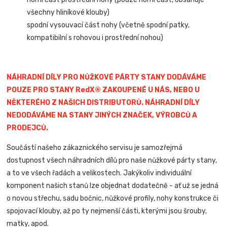
všechny hliníkové klouby)
spodní vysouvací část nohy (včetně spodní patky,
kompatibilní s rohovou i prostřední nohou)
NÁHRADNÍ DÍLY PRO NŮŽKOVÉ PÁRTY STANY DODÁVÁME
POUZE PRO STANY RedX® ZAKOUPENÉ U NÁS, NEBO U
NĚKTERÉHO Z NAŠICH DISTRIBUTORŮ. NÁHRADNÍ DÍLY
NEDODÁVÁME NA STANY JINÝCH ZNAČEK, VÝROBCŮ A
PRODEJCŮ.
Součástí našeho zákaznického servisu je samozřejmá
dostupnost všech náhradních dílů pro naše nůžkové párty stany,
a to ve všech řadách a velikostech. Jakýkoliv individuální
komponent našich stanů lze objednat dodatečně - ať už se jedná
o novou střechu, sadu bočnic, nůžkové profily, nohy konstrukce či
spojovací klouby, až po ty nejmenší části, kterými jsou šrouby,
matky, apod.