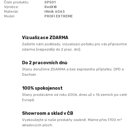
Číslo produktu:
SP501
Výrobce:
RedX®
Materiál:
Hliník 6063
Model:
PROFI EXTREME
Vizualizace ZDARMA
Zašlete nám podklady, vizualizaci potisku pro vás připravíme
zdarma (nejpozději do 2 prac. dní).
Do 2 pracovních dnů
Stany doručíme ZDARMA a bez expresního příplatku. DPD a
Dachser.
100% spokojenost
Stany prodáváme od roku 2006, dnes už v 16 zemích po celé
Evropě.
Showroom a sklad v ČB
Vyzkoušejte si naše produkty osobně. Máme přes 1700 m²
skladových ploch.