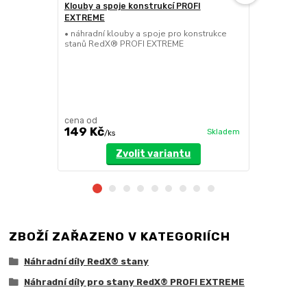
Klouby a spoje konstrukcí PROFI
Nůžková se
EXTREME
EXTREME
• náhradní klouby a spoje pro konstrukce
• náhradní n
stanů RedX® PROFI EXTREME
stanů RedX
cena od
cena od
149 Kč
749 Kč
Skladem
/
ks
/
k
Zvolit variantu
ZBOŽÍ ZAŘAZENO V KATEGORIÍCH
Náhradní díly RedX® stany
Náhradní díly pro stany RedX® PROFI EXTREME