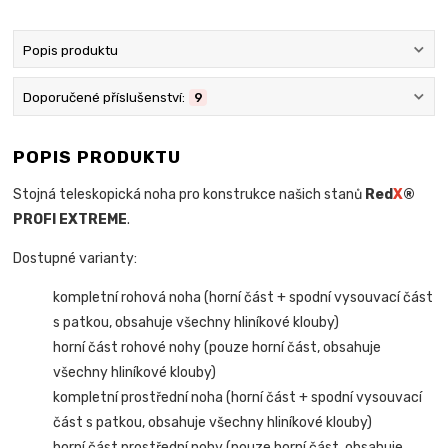
Popis produktu
Doporučené příslušenství:
9
POPIS PRODUKTU
Stojná teleskopická noha pro konstrukce našich stanů
Red
X
®
PROFI EXTREME
.
Dostupné varianty:
kompletní rohová noha (horní část + spodní vysouvací část
s patkou, obsahuje všechny hliníkové klouby)
horní část rohové nohy (pouze horní část, obsahuje
všechny hliníkové klouby)
kompletní prostřední noha (horní část + spodní vysouvací
část s patkou, obsahuje všechny hliníkové klouby)
horní část prostřední nohy (pouze horní část, obsahuje