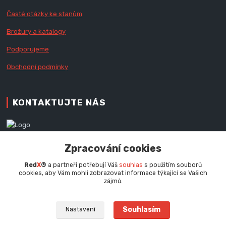
Časté otázky ke stanům
Brožury a katalogy
Podporujeme
Obchodní podmínky
KONTAKTUJTE NÁS
Zákaznická podpora RedX®
Zpracování cookies
+420 777 979 111
Po - Pá (9 - 16.30 hod.)
Red
X
®
a partneři potřebují Váš
souhlas
s použitím souborů
cookies, aby Vám mohli zobrazovat informace týkající se Vašich
info@redx.cz
zájmů.
Souhlasím
Nastavení