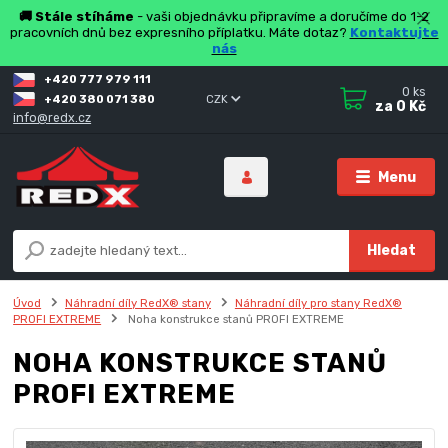
🚚 Stále stíháme
- vaši objednávku připravíme a doručíme do 1-2
pracovních dnů bez expresního příplatku. Máte dotaz?
Kontaktujte
nás
+420 777 979 111
0
ks
+420 380 071 380
CZK
za
0 Kč
info@redx.cz
Menu
Hledat
Úvod
Náhradní díly RedX® stany
Náhradní díly pro stany RedX®
PROFI EXTREME
Noha konstrukce stanů PROFI EXTREME
NOHA KONSTRUKCE STANŮ
PROFI EXTREME