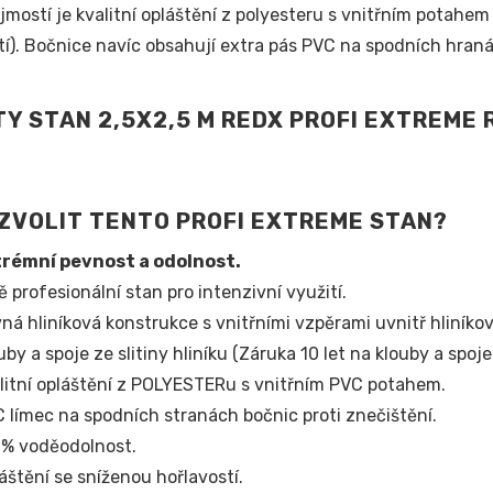
mostí je kvalitní opláštění z polyesteru s vnitřním potahe
tí). Bočnice navíc obsahují extra pás PVC na spodních hraná
ZVOLIT TENTO PROFI EXTREME STAN?
trémní pevnost a odolnost.
ě profesionální stan pro intenzivní využití.
ná hliníková konstrukce s vnitřními vzpěrami uvnitř hliníko
uby a spoje ze slitiny hliníku (Záruka 10 let na klouby a spoje!
litní opláštění z POLYESTERu s vnitřním PVC potahem.
 límec na spodních stranách bočnic proti znečištění.
% voděodolnost.
áštění se sníženou hořlavostí.