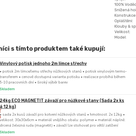
100% Voděo
Snížená hoř
Konstrukce
Opláštění:
Klouby & sp
Velikost:
Model:
íci s tímto produktem také kupují:
Vinylový potisk jednoho 2m límce střechy
• potisk 2m límce/lemu střechy nůžkových stanů • potisk vinylovým termo-
transferem • cenově dostupná varianta potisku • realizace probíhá během
5-10 pracovních dní • široký výběr barev
Skladem
24kg ECO MAGNETIT závaží pro nůžkové stany (Sada 2x ks
á 12 kg)
• sada 2x kusů závaží pro kotvení nůžkových stanů • hmotnost: 2x 12kg •
velikost: 30x30x6cm • materiál vnějšího obalu: polymer • materiál náplně:
drcená železná ruda (magnetit) • závaží lze stohovat pro větší zatížení
Skladem