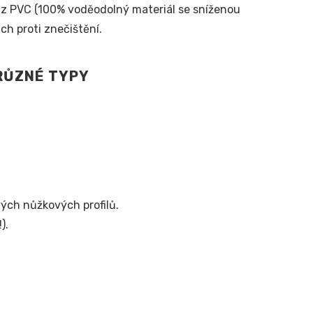
m z PVC (100% voděodolný materiál se sníženou
ch proti znečištění.
vých nůžkových profilů.
).