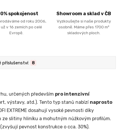
00% spokojenost
Showroom a sklad v ČB
prodáváme od roku 2006,
Vyzkoušejte si naše produkty
 už v 16 zemích po celé
osobně. Máme přes 1700 m²
Evropě.
skladových ploch.
příslušenství:
8
trhu, určených především
pro intenzivní
rt, výstavy, atd.). Tento typ stanů nabízí
naprosto
OFI EXTREME dosahují vysoké pevnosti díky
ze slitiny hliníku a mohutným nůžkovým profilům.
 (zvyšují pevnost konstrukce o cca. 30%).