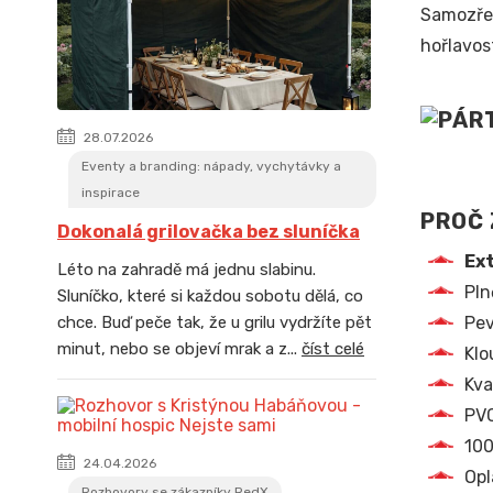
Samozřej
hořlavos
28.07.2026
Eventy a branding: nápady, vychytávky a
inspirace
PROČ 
Dokonalá grilovačka bez sluníčka
Ex
Léto na zahradě má jednu slabinu.
Pln
Sluníčko, které si každou sobotu dělá, co
Pev
chce. Buď peče tak, že u grilu vydržíte pět
minut, nebo se objeví mrak a z...
číst celé
Klo
Kva
PVC
100
24.04.2026
Opl
Rozhovory se zákazníky RedX