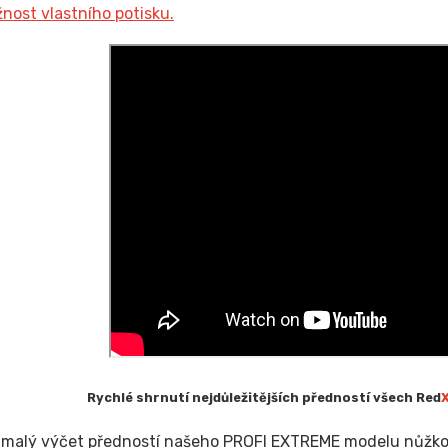
nost vlastního potisku.
Rychlé shrnutí nejdůležitějších předností všech Red
n malý výčet předností našeho PROFI EXTREME modelu nůžkový