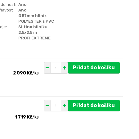
dolnost:
Ano
lavost:
Ano
:
Ø 57mm hliník
POLYESTER s PVC
oje:
Slitina hliníku
2,5x2,5 m
PROFI EXTREME
Přidat do košíku
2 090 Kč
/
ks
Přidat do košíku
1 719 Kč
/
ks