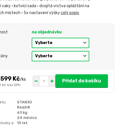
 vaky • kotvící sada • dvojitá vrstva opláštění na
h místech • 5x nastavení výšky
celý popis
nost
na objednávku
těny
 599 Kč
/
ks
Přidat do košíku
2 Kč
bez DPH
ktu:
STAN30
RedX®
63 kg
24 měsíců
klouby a
10 let