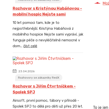
Mož
Rozhovor s Kristýnou Habáňovou -
mobilní hospic Nejste sami
10 let pomoci tam, kde je to
nejpotřebnější. Kristýna Habáňová z
mobilního hospice Nejste sami vypráví, jak
funguje péče o nevyléčitelně nemocné v
dom...
číst celé
23.04.2026
Rozhovory se zákazníky RedX
Rozhovor s Jiřím Čtvrtníčkem -
Spolek SPJ
Airsoft, první pomoc, tábory v přírodě -
Spolek SPJ to dělá pro děti už přes 20 let.
To je je