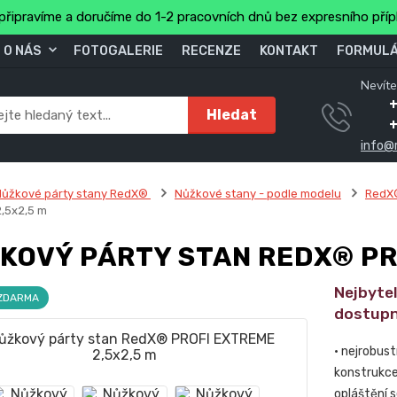
připravíme a doručíme do 1-2 pracovních dnů bez expresního pří
O NÁS
FOTOGALERIE
RECENZE
KONTAKT
FORMULÁ
Nevíte
+
Hledat
info@
Nůžkové párty stany RedX®
Nůžkové stany - podle modelu
RedX
,5x2,5 m
KOVÝ PÁRTY STAN REDX® PR
Nejbytel
 ZDARMA
dostupn
• nejrobus
konstrukce 
opláštění 