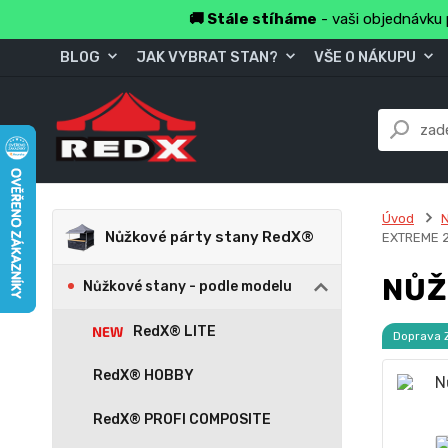
🚚 Stále stíháme
- vaši objednávku 
BLOG
JAK VYBRAT STAN?
VŠE O NÁKUPU
Úvod
Nůžkové párty stany RedX®
EXTREME 2
NŮŽ
Nůžkové stany - podle modelu
RedX® LITE
Doprava
RedX® HOBBY
RedX® PROFI COMPOSITE