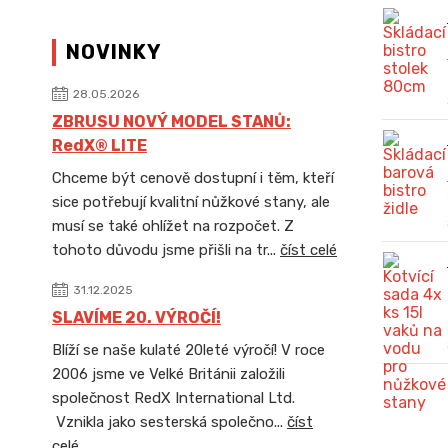
NOVINKY
28.05.2026
ZBRUSU NOVÝ MODEL STANŮ:
RedX® LITE
Chceme být cenově dostupní i těm, kteří
sice potřebují kvalitní nůžkové stany, ale
musí se také ohlížet na rozpočet. Z
tohoto důvodu jsme přišli na tr...
číst celé
31.12.2025
SLAVÍME 20. VÝROČÍ!
Blíží se naše kulaté 20leté výročí! V roce
2006 jsme ve Velké Británii založili
společnost RedX International Ltd.
Vznikla jako sesterská společno...
číst
celé