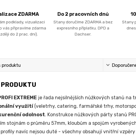
alizace ZDARMA
Do 2 pracovních dnů
1
ám podklady, vizualizaci
Stany doručíme ZDARMA a bez
Stany 
ro vás připravíme zdarma
expresního příplatku. DPD a
dnes
zději do 2 prac. dní).
Dachser.
s produktu
Doporučené 
S PRODUKTU
PROFI EXTREME
je řada nejsilnějších nůžkových stanů na 
onální využití
(veletrhy, catering, farmářské trhy, motorspo
urenční odolnost
. Konstrukce nůžkových párty stanů PR
ním stojnám o průměru 57mm, kloubům a spojům vyrobených 
profily navíc nejsou duté - všechny obsahují vnitřní vzpěry