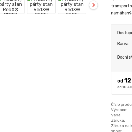
transportní
namáhanýc
Dostup
Barva
Boční s
12
od
10 41
Číslo produ
Výrobce:
Váha:
Záruka:
Záruka na 
spoje: