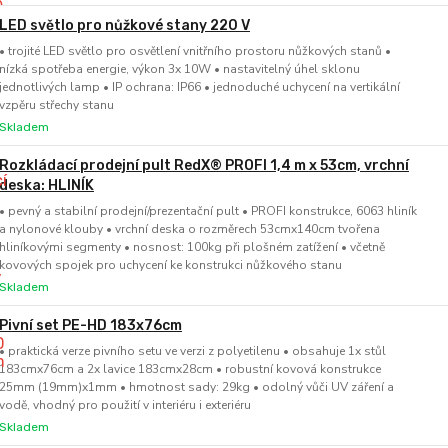
LED světlo pro nůžkové stany 220 V
• trojité LED světlo pro osvětlení vnitřního prostoru nůžkových stanů •
nízká spotřeba energie, výkon 3x 10W • nastavitelný úhel sklonu
jednotlivých lamp • IP ochrana: IP66 • jednoduché uchycení na vertikální
vzpěru střechy stanu
Skladem
Rozkládací prodejní pult RedX® PROFI 1,4 m x 53cm, vrchní
deska: HLINÍK
• pevný a stabilní prodejní/prezentační pult • PROFI konstrukce, 6063 hliník
a nylonové klouby • vrchní deska o rozměrech 53cmx140cm tvořena
hliníkovými segmenty • nosnost: 100kg při plošném zatížení • včetně
kovových spojek pro uchycení ke konstrukci nůžkového stanu
Skladem
Pivní set PE-HD 183x76cm
• praktická verze pivního setu ve verzi z polyetilenu • obsahuje 1x stůl
183cmx76cm a 2x lavice 183cmx28cm • robustní kovová konstrukce
25mm (19mm)x1mm • hmotnost sady: 29kg • odolný vůči UV záření a
vodě, vhodný pro použití v interiéru i exteriéru
Skladem