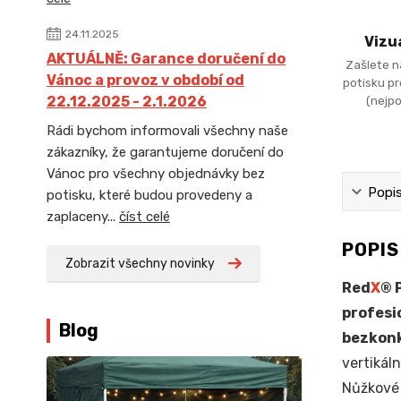
24.11.2025
Vizu
AKTUÁLNĚ: Garance doručení do
Zašlete n
Vánoc a provoz v období od
potisku p
(nejpo
22.12.2025 - 2.1.2026
Rádi bychom informovali všechny naše
zákazníky, že garantujeme doručení do
Vánoc pro všechny objednávky bez
Popi
potisku, které budou provedeny a
zaplaceny...
číst celé
POPI
Zobrazit všechny novinky
Red
X
® 
profesi
Blog
bezkonk
vertikál
Nůžkové 