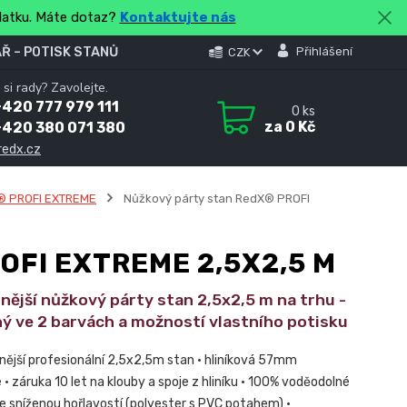
platku. Máte dotaz?
Kontaktujte nás
Ř – POTISK STANŮ
Přihlášení
CZK
 si rady? Zavolejte.
420 777 979 111
0
ks
za
0 Kč
+420 380 071 380
redx.cz
® PROFI EXTREME
Nůžkový párty stan RedX® PROFI
OFI EXTREME 2,5X2,5 M
nější nůžkový párty stan 2,5x2,5 m na trhu -
ý ve 2 barvách a možností vlastního potisku
tnější profesionální 2,5x2,5m stan • hliníková 57mm
• záruka 10 let na klouby a spoje z hliníku • 100% voděodolné
se sníženou hořlavostí (polyester s PVC potahem) •