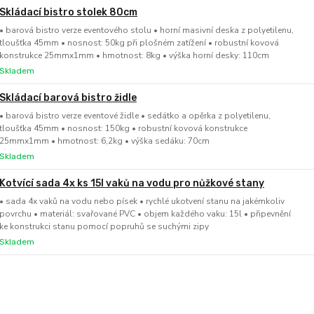
Skládací bistro stolek 80cm
• barová bistro verze eventového stolu • horní masivní deska z polyetilenu,
tloušťka 45mm • nosnost: 50kg při plošném zatížení • robustní kovová
konstrukce 25mmx1mm • hmotnost: 8kg • výška horní desky: 110cm
Skladem
Skládací barová bistro židle
• barová bistro verze eventové židle • sedátko a opěrka z polyetilenu,
tloušťka 45mm • nosnost: 150kg • robustní kovová konstrukce
25mmx1mm • hmotnost: 6,2kg • výška sedáku: 70cm
Skladem
Kotvící sada 4x ks 15l vaků na vodu pro nůžkové stany
• sada 4x vaků na vodu nebo písek • rychlé ukotvení stanu na jakémkoliv
povrchu • materiál: svařované PVC • objem každého vaku: 15l • připevnění
ke konstrukci stanu pomocí popruhů se suchými zipy
Skladem