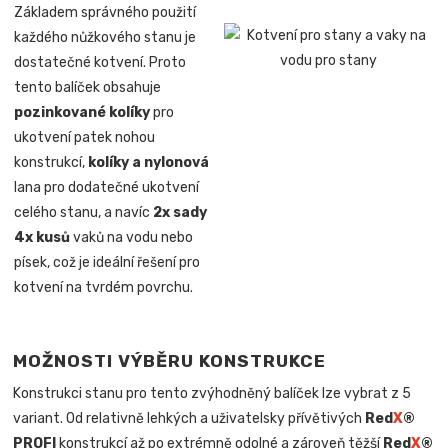
Základem správného použití
každého nůžkového stanu je
dostatečné kotvení. Proto
tento balíček obsahuje
pozinkované kolíky
pro
ukotvení patek nohou
konstrukcí,
kolíky a nylonová
lana pro dodatečné ukotvení
celého stanu, a navíc
2x sady
4x kusů
vaků na vodu nebo
písek, což je ideální řešení pro
kotvení na tvrdém povrchu.
MOŽNOSTI VÝBĚRU KONSTRUKCE
Konstrukci stanu pro tento zvýhodněný balíček lze vybrat z 5
variant. Od relativně lehkých a uživatelsky přívětivých
Red
X
®
PROFI
konstrukcí až po extrémně odolné a zároveň těžší
Red
X
®