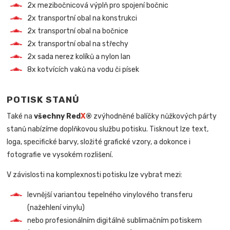
2x mezibočnicová výplň pro spojení bočnic
2x transportní obal na konstrukci
2x transportní obal na bočnice
2x transportní obal na střechy
2x sada nerez kolíků a nylon lan
8x kotvících vaků na vodu či písek
POTISK STANŮ
Také na
všechny Red
X
®
zvýhodněné balíčky nůžkových párty
stanů nabízíme doplňkovou službu potisku. Tisknout lze text,
loga, specifické barvy, složité grafické vzory, a dokonce i
fotografie ve vysokém rozlišení.
V závislosti na komplexnosti potisku lze vybrat mezi:
levnější variantou tepelného vinylového transferu
(nažehlení vinylu)
nebo profesionálním digitálně sublimačním potiskem