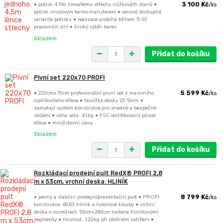
• potisk 4,5m límce/lemu střechy nůžkových stanů •
3 100 Kč
/
ks
potisk vinylovým termo-transferem • cenově dostupná
varianta potisku • realizace probíhá během 5-10
pracovních dní • široký výběr barev
Skladem
Přidat do košíku
Pivní set 220x70 PROFI
• 220cmx70cm profesionální pivní set z masivního
5 599 Kč
/
ks
cypřišovitého dřeva • tloušťka desky 29,5mm •
zamykací systém konstrukce pro snadné a bezpečné
složení • váha setu: 41kg • FSC certifikovaný původ
dřeva • množstevní slevy
Skladem
Přidat do košíku
Rozkládací prodejní pult RedX® PROFI 2,8
m x 53cm, vrchní deska: HLINÍK
• pevný a stabilní prodejní/prezentační pult • PROFI
8 799 Kč
/
ks
konstrukce, 6063 hliník a nylonové klouby • vrchní
deska o rozměrech 53cmx280cm tvořena hliníkovými
segmenty • nosnost: 120kg při plošném zatížení •