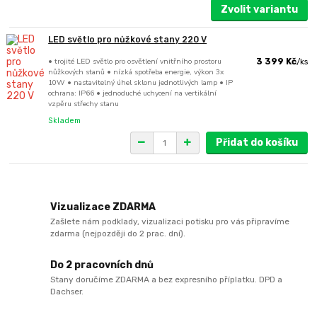
Zvolit variantu
LED světlo pro nůžkové stany 220 V
• trojité LED světlo pro osvětlení vnitřního prostoru
3 399 Kč
/
ks
nůžkových stanů • nízká spotřeba energie, výkon 3x
10W • nastavitelný úhel sklonu jednotlivých lamp • IP
ochrana: IP66 • jednoduché uchycení na vertikální
vzpěru střechy stanu
Skladem
Přidat do košíku
Vizualizace ZDARMA
Zašlete nám podklady, vizualizaci potisku pro vás připravíme
zdarma (nejpozději do 2 prac. dní).
Do 2 pracovních dnů
Stany doručíme ZDARMA a bez expresního příplatku. DPD a
Dachser.