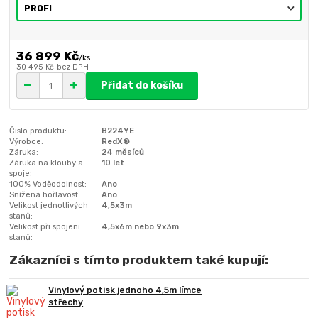
36 899 Kč
/
ks
30 495 Kč
bez DPH
Přidat do košíku
Číslo produktu:
B224YE
Výrobce:
RedX®
Záruka:
24 měsíců
Záruka na klouby a
10 let
spoje:
100% Voděodolnost:
Ano
Snížená hořlavost:
Ano
Velikost jednotlivých
4,5x3m
stanů:
Velikost při spojení
4,5x6m nebo 9x3m
stanů:
Zákazníci s tímto produktem také kupují:
Vinylový potisk jednoho 4,5m límce
střechy