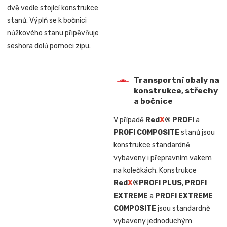
dvě vedle stojící konstrukce
stanů. Výplň se k bočnici
nůžkového stanu připěvňuje
seshora dolů pomoci zipu.
Transportní obaly na
konstrukce, střechy
a bočnice
V případě
Red
X
® PROFI
a
PROFI COMPOSITE
stanů jsou
konstrukce standardně
vybaveny i přepravním vakem
na kolečkách. Konstrukce
Red
X
®
PROFI PLUS
,
PROFI
EXTREME
a
PROFI EXTREME
COMPOSITE
jsou standardně
vybaveny jednoduchým