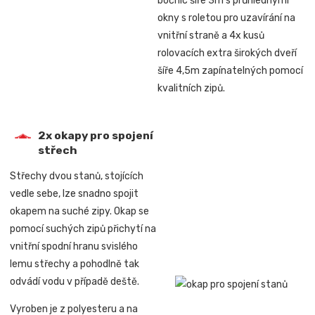
bočnic šíře 3m s průhlednými
okny s roletou pro uzavírání na
vnitřní straně a 4x kusů
rolovacích extra širokých dveří
šíře 4,5m zapínatelných pomocí
kvalitních zipů.
2x okapy pro spojení
střech
Střechy dvou stanů, stojících
vedle sebe, lze snadno spojit
okapem na suché zipy. Okap se
pomocí suchých zipů přichytí na
vnitřní spodní hranu svislého
lemu střechy a pohodlně tak
odvádí vodu v případě deště.
Vyroben je z polyesteru a na