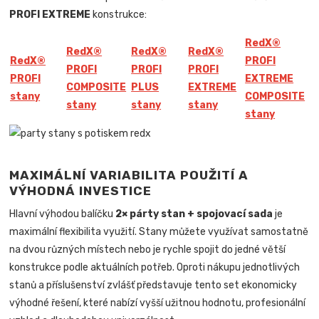
PROFI EXTREME
konstrukce:
Red
X
®
Red
X
®
Red
X
®
Red
X
®
Red
X
®
PROFI
PROFI
PROFI
PROFI
PROFI
EXTREME
COMPOSITE
PLUS
EXTREME
stany
COMPOSITE
stany
stany
stany
stany
MAXIMÁLNÍ VARIABILITA POUŽITÍ A
VÝHODNÁ INVESTICE
Hlavní výhodou balíčku
2× párty stan + spojovací sada
je
maximální flexibilita využití. Stany můžete využívat samostatně
na dvou různých místech nebo je rychle spojit do jedné větší
konstrukce podle aktuálních potřeb. Oproti nákupu jednotlivých
stanů a příslušenství zvlášť představuje tento set ekonomicky
výhodné řešení, které nabízí vyšší užitnou hodnotu, profesionální