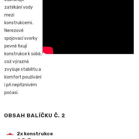
zatékání vody
mezi
konstrukcemi.
Nerezové
spojovací svorky
pevně fixují
konstrukce k sobě,
což výrazně
zvyšuje stabilitu a
komfort používání
i při nepříznivém
počasí.
OBSAH BALÍČKU Č. 2
2x konstrukce