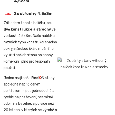
4,5x3m
2x střechy 4,5x3m
Základem tohoto balíčku jsou
dvě konstrukce a střechy
ve
velikosti 4,5x3m. Naše nabídka
různých typů konstrukcí snadno
pokryje širokou škálu možného
využití našich stanů na hobby,
komerční i plně profesionální
použití.
Jedno mají naše
Red
X
®
stany
společné napříč celým
portfoliem - jsou jednoduché a
rychlé na postavení, nesmírně
odolné a bytelné, a po více než
20 letech, v kterých se výrobě a