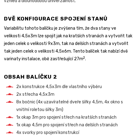
vzhled a dlouhodobou univerzálnost.
DVĚ KONFIGURACE SPOJENÍ STANŮ
Variabilitu tohoto balíčku je zvýšena tím, že dva stany ve
velikosti 4,5x3m lze spojit jak na kratších stranách a vytvořit tak
jeden celek o velikosti 9x3m, tak na delších stranách a vytvořit
tak jeden celek o velikosti 4,5x6m. Tento balíček tak nabízí dvě
2
varinaty instalace, obě zastřešující 27m
.
OBSAH BALÍČKU 2
2x konstrukce 4,5x3m dle vlastního výběru
2x střecha 4,5x3m
8x bočnic (4x uzavíratelné dveře šířky 4,5m, 4x okno s
vnitřní roletou šířky 3m)
1x okap 3m pro spojení střech na kratších stranách
1x okap 4,5m pro spojení střech na delších stranách
4x svorky pro spojení konstrukcí