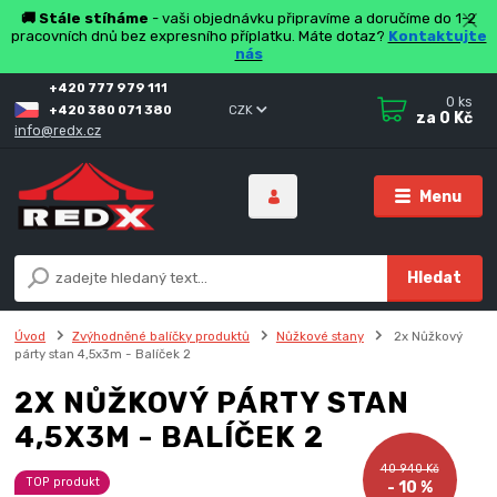
🚚 Stále stíháme
- vaši objednávku připravíme a doručíme do 1-2
pracovních dnů bez expresního příplatku. Máte dotaz?
Kontaktujte
nás
+420 777 979 111
0
ks
+420 380 071 380
CZK
za
0 Kč
info@redx.cz
Menu
Hledat
Úvod
Zvýhodněné balíčky produktů
Nůžkové stany
2x Nůžkový
párty stan 4,5x3m - Balíček 2
2X NŮŽKOVÝ PÁRTY STAN
4,5X3M - BALÍČEK 2
40 940 Kč
TOP produkt
- 10 %