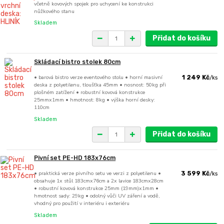
včetně kovových spojek pro uchycení ke konstrukci
nůžkového stanu
Skladem
Přidat do košíku
Skládací bistro stolek 80cm
• barová bistro verze eventového stolu • horní masivní
1 249 Kč
/
ks
deska z polyetilenu, tloušťka 45mm • nosnost: 50kg při
plošném zatížení • robustní kovová konstrukce
25mmx1mm • hmotnost: 8kg • výška horní desky:
110cm
Skladem
Přidat do košíku
Pivní set PE-HD 183x76cm
• praktická verze pivního setu ve verzi z polyetilenu •
3 599 Kč
/
ks
obsahuje 1x stůl 183cmx76cm a 2x lavice 183cmx28cm
• robustní kovová konstrukce 25mm (19mm)x1mm •
hmotnost sady: 29kg • odolný vůči UV záření a vodě,
vhodný pro použití v interiéru i exteriéru
Skladem