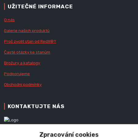
UŽITEČNÉ INFORMACE
O nás
Galerie našich produktů
Proč zvolit stan od Red
X
®?
Časté otázky ke stanům
Brožury a katalogy
Podporujeme
Obchodní podmínky
KONTAKTUJTE NÁS
Zákaznická podpora RedX®
Zpracování cookies
+420 777 979 111