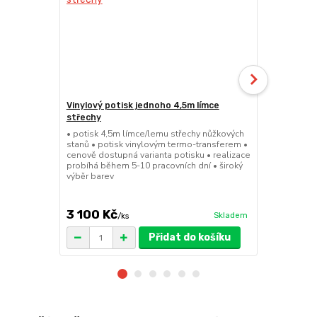
Vinylový potisk jednoho 4,5m límce
Pivní set 2
střechy
• 220cmx70cm
masivního cy
• potisk 4,5m límce/lemu střechy nůžkových
desky 29,5m
stanů • potisk vinylovým termo-transferem •
pro snadné a
cenově dostupná varianta potisku • realizace
41kg • FSC c
probíhá během 5-10 pracovních dní • široký
množstevní 
výběr barev
3 100 Kč
5 599 K
Skladem
/
ks
Přidat do košíku