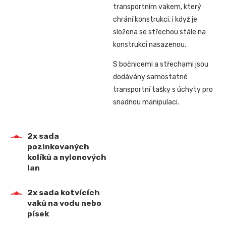
transportním vakem, který
chrání konstrukci, i když je
složena se střechou stále na
konstrukci nasazenou.
S bočnicemi a střechami jsou
dodávány samostatné
transportní tašky s úchyty pro
snadnou manipulaci.
2x sada
pozinkovaných
kolíků a nylonových
lan
2x sada kotvících
vaků na vodu nebo
písek