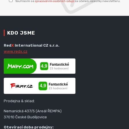
Souhlasím se
zpracováním osobních údajů
za účelem rozesílky newsletteru.
KDO JSME
Red
X
International CZ s.r.o.
www.redx.cz
Prodejna & sklad:
Nemanická 437/5 (Areál ŘEMPA)
37010 České Budějovice
Otevírací doba prodejny: