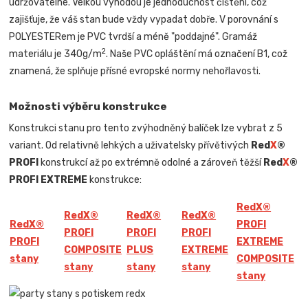
udržovatelné. Velkou výhodou je jednoduchost čištění, což
zajišťuje, že váš stan bude vždy vypadat dobře. V porovnání s
POLYESTERem je PVC tvrdší a méně "poddajné". Gramáž
2
materiálu je 340g/m
. Naše PVC opláštění má označení B1, což
znamená, že splňuje přísné evropské normy nehořlavosti.
Možnosti výběru konstrukce
Konstrukci stanu pro tento zvýhodněný balíček lze vybrat z 5
variant. Od relativně lehkých a uživatelsky přívětivých
Red
X
®
PROFI
konstrukcí až po extrémně odolné a zároveň těžší
Red
X
®
PROFI EXTREME
konstrukce:
Red
X
®
Red
X
®
Red
X
®
Red
X
®
Red
X
®
PROFI
PROFI
PROFI
PROFI
PROFI
EXTREME
COMPOSITE
PLUS
EXTREME
stany
COMPOSITE
stany
stany
stany
stany