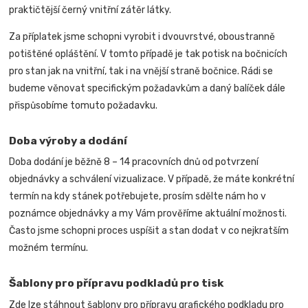
praktičtější černý vnitřní zátěr látky.
Za příplatek jsme schopni vyrobit i dvouvrstvé, oboustranně
potištěné opláštění. V tomto případě je tak potisk na bočnicích
pro stan jak na vnitřní, tak i na vnější straně bočnice.
Rádi se
budeme věnovat specifickým požadavkům a daný balíček dále
přispůsobíme tomuto požadavku.
Doba výroby a dodání
Doba dodání je běžně 8 – 14 pracovních dnů od potvrzení
objednávky a schválení vizualizace. V případě, že máte konkrétní
termín na kdy stánek potřebujete, prosím sdělte nám ho v
poznámce objednávky a my Vám prověříme aktuální možnosti.
Často jsme schopni proces uspíšit a stan dodat v co nejkratším
možném termínu.
Šablony pro přípravu podkladů pro tisk
Zde lze stáhnout šablony pro přípravu grafického podkladu pro