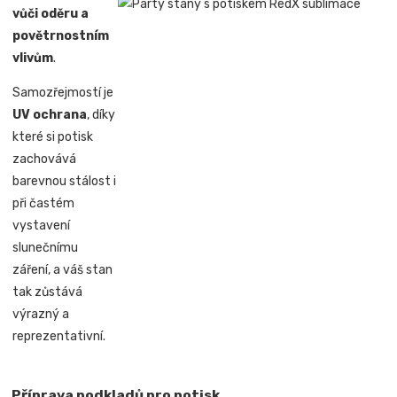
vůči oděru a
povětrnostním
vlivům
.
Samozřejmostí je
UV ochrana
, díky
které si potisk
zachovává
barevnou stálost i
při častém
vystavení
slunečnímu
záření, a váš stan
tak zůstává
výrazný a
reprezentativní.
Příprava podkladů pro potisk