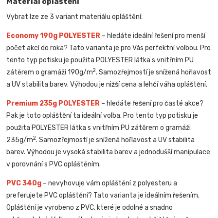
Materiál opláštění
Vybrat lze ze 3 variant materiálu opláštění:
Economy 190g POLYESTER
– hledáte ideální řešení pro menší
počet akcí do roka? Tato varianta je pro Vás perfektní volbou. Pro
tento typ potisku je použita POLYESTER látka s vnitřním PU
2
zátěrem o gramáži 190g/m
. Samozřejmostí je snížená hořlavost
a UV stabilita barev. Výhodou je nižší cena a lehčí váha opláštění.
Premium 235g POLYESTER
– hledáte řešení pro časté akce?
Pak je toto opláštění ta ideální volba. Pro tento typ potisku je
použita POLYESTER látka s vnitřním PU zátěrem o gramáži
2
235g/m
. Samozřejmostí je snížená hořlavost a UV stabilita
barev. Výhodou je vysoká stabilita barev a jednodušší manipulace
v porovnání s PVC opláštěním.
PVC 340g
– nevyhovuje vám opláštění z polyesteru a
preferujete PVC opláštění? Tato varianta je ideálním řešením.
Opláštění je vyrobeno z PVC, které je odolné a snadno