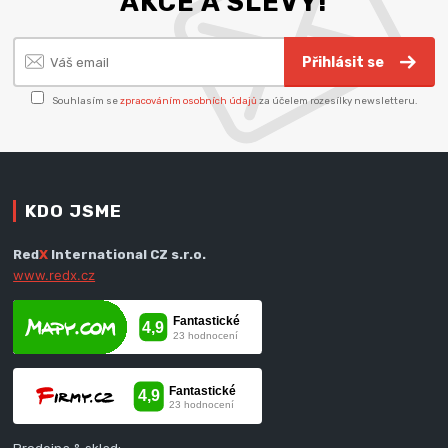
AKCE A SLEVY!
Přihlásit se
Souhlasím se
zpracováním osobních údajů
za účelem rozesílky newsletteru.
KDO JSME
Red
X
International CZ s.r.o.
www.redx.cz