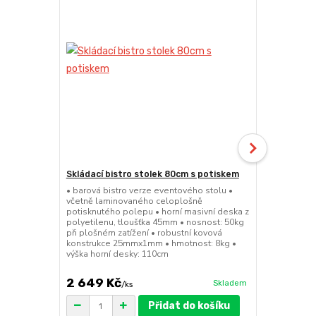
Skládací bistro stolek 80cm s potiskem
Skládací bar
• barová bistro verze eventového stolu •
• barová bis
včetně laminovaného celoplošně
sedátko a op
potisknutého polepu • horní masivní deska z
45mm • nosno
polyetilenu, tloušťka 45mm • nosnost: 50kg
konstrukce 
při plošném zatížení • robustní kovová
výška sedák
konstrukce 25mmx1mm • hmotnost: 8kg •
výška horní desky: 110cm
2 649 Kč
1 149 Kč
Skladem
/
ks
Přidat do košíku