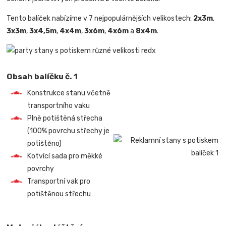
Tento balíček nabízíme v 7 nejpopulárnějších velikostech:
2x3m
,
3x3m
,
3x4,5m
,
4x4m
,
3x6m
,
4x6m
a
8x4m
.
Obsah balíčku č. 1
Konstrukce stanu včetně
transportního vaku
Plně potištěná střecha
(100% povrchu střechy je
potištěno)
Kotvící sada pro měkké
povrchy
Transportní vak pro
potištěnou střechu