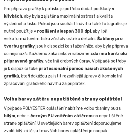
Pro přípravu grafiky k potisku je potřeba dodat podklady
v
křivkách
, aby byla zajištěna maximální ostrost a kvalita
výsledného tisku. Pokud jsou součástí návrhu také fotografie, je
nutné použít je v
rozlišení alespoň 300 dpi
, aby i při
velkoformátovém tisku zůstaly ostré a detailní.
Šablony pro
tvorbu grafiky
jsou k dispozici ke stažení níže, aby byla příprava
co nejsnazší. Každému zákazníkovi nabízíme
zdarma kontrolu
připravené grafiky
, včetně drobných úprav. V případě potřeby
je k dispozici také
profesionální pomoc našich zkušených
grafiků
, kteří dokážou zajistit rozsáhlejší úpravy či kompletní
zpracování grafického návrhu za příplatek.
Volba barvy zátěru nepotištěné strany opláštění
V případě POLYESTER opláštění nabízíme volbu tkaniny buď s
bílým
, nebo s
černým PU vnitřním zátěrem
na nepotištěné
straně opláštění. U světlejších barev opláštění doporučujeme
zvolit bílý zátěr, u tmavších barev opláštění je naopak