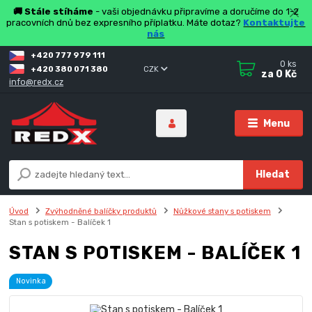
🚚 Stále stíháme
- vaši objednávku připravíme a doručíme do 1-2
pracovních dnů bez expresního příplatku. Máte dotaz?
Kontaktujte
nás
+420 777 979 111
0
ks
+420 380 071 380
CZK
za
0 Kč
info@redx.cz
Menu
Hledat
Úvod
Zvýhodněné balíčky produktů
Nůžkové stany s potiskem
Stan s potiskem - Balíček 1
STAN S POTISKEM - BALÍČEK 1
Novinka