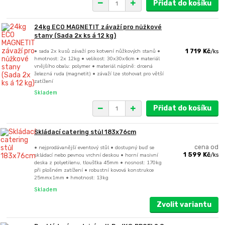
Přidat do košíku
24kg ECO MAGNETIT závaží pro nůžkové
stany (Sada 2x ks á 12 kg)
• sada 2x kusů závaží pro kotvení nůžkových stanů •
1 719 Kč
/
ks
hmotnost: 2x 12kg • velikost: 30x30x6cm • materiál
vnějšího obalu: polymer • materiál náplně: drcená
železná ruda (magnetit) • závaží lze stohovat pro větší
zatížení
Skladem
Přidat do košíku
Skládací catering stůl 183x76cm
• nejprodávanější eventový stůl • dostupný buď se
cena od
skládací nebo pevnou vrchní deskou • horní masivní
1 599 Kč
/
ks
deska z polyetilenu, tloušťka 45mm • nosnost: 170kg
při plošném zatížení • robustní kovová konstrukce
25mmx1mm • hmotnost: 13kg
Skladem
Zvolit variantu