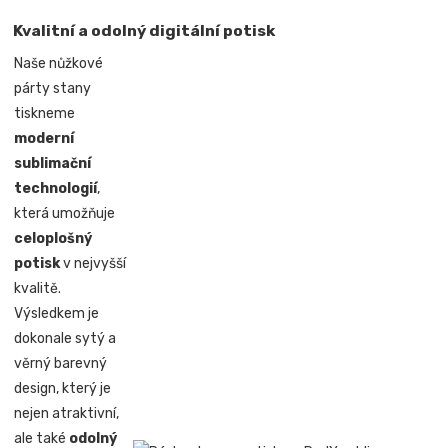
Kvalitní a odolný digitální potisk
Naše nůžkové
párty stany
tiskneme
moderní
sublimační
technologií
,
která umožňuje
celoplošný
potisk
v nejvyšší
kvalitě.
Výsledkem je
dokonale sytý a
věrný barevný
design, který je
nejen atraktivní,
ale také
odolný