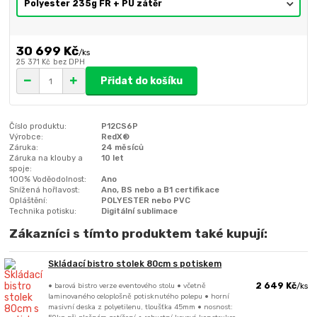
30 699 Kč
/
ks
25 371 Kč
bez DPH
Přidat do košíku
Číslo produktu:
P12CS6P
Výrobce:
RedX®
Záruka:
24 měsíců
Záruka na klouby a
10 let
spoje:
100% Voděodolnost:
Ano
Snížená hořlavost:
Ano, BS nebo a B1 certifikace
Opláštění:
POLYESTER nebo PVC
Technika potisku:
Digitální sublimace
Zákazníci s tímto produktem také kupují:
Skládací bistro stolek 80cm s potiskem
• barová bistro verze eventového stolu • včetně
2 649 Kč
/
ks
laminovaného celoplošně potisknutého polepu • horní
masivní deska z polyetilenu, tloušťka 45mm • nosnost: