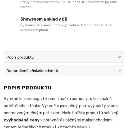
Stany prodáváme od roku 2006, dnes už v 16 zemích po celé
Evropě.
Showroom a sklad v ČB
Vyzkoušejte si naše produkty osobně. Máme přes 1700 m²
skladových ploch.
Popis produktu
Doporučené příslušenství:
6
POPIS PRODUKTU
Vynikněte a propagujte svou značku pomocí profesionálně
potištěného stánku. Vytvořte jedinečný, poutavý párty stan s
neomezeným, živým potiskem. Naše balíčky produktů nabízejí
zvýhodněné ceny
v porovnání s běžnými maloobchodními
cenami jednotlivých produktů z těchto balíčků.