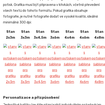
potisk. Grafika musí být připravena v křivkách, včetně převedení
všech textů do tohoto formátu. Pokud grafika obsahuje
fotografie, je nutné fotografie dodat ve vysoké kvalitě, ideálně
minimálně 300 dpi:
Stan
Stan
Stan
Stan
Stan
Stan
Stan
2x3m
3x3m
3x4,5m
3x6m
4x4m
4x6m
4x8m
Personalizace a přizpůsobení
Jednotlivé balíčky lze dále přizpůsobit individuálním požadavkům