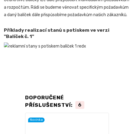
a rozpočtům. Rádi se budeme věnovat specifickým požadavkům
a daný balíček dále přispůsobíme požadavkům našich zákazníků.
Příklady realizací stanů s potiskem ve verzi
"Balíček č. 1"
DOPORUČENÉ
PŘÍSLUŠENSTVÍ:
6
Novinka