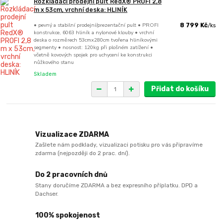
Rozkládací prodejní pult RedX® PROFI 2,8
m x 53cm, vrchní deska: HLINÍK
• pevný a stabilní prodejní/prezentační pult • PROFI
8 799 Kč
/
ks
konstrukce, 6063 hliník a nylonové klouby • vrchní
deska o rozměrech 53cmx280cm tvořena hliníkovými
segmenty • nosnost: 120kg při plošném zatížení •
včetně kovových spojek pro uchycení ke konstrukci
nůžkového stanu
Skladem
Přidat do košíku
Vizualizace ZDARMA
Zašlete nám podklady, vizualizaci potisku pro vás připravíme
zdarma (nejpozději do 2 prac. dní).
Do 2 pracovních dnů
Stany doručíme ZDARMA a bez expresního příplatku. DPD a
Dachser.
100% spokojenost