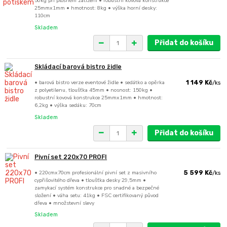
50kg při plošném zatížení • robustní kovová konstrukce
25mmx1mm • hmotnost: 8kg • výška horní desky:
110cm
Skladem
Přidat do košíku
Skládací barová bistro židle
• barová bistro verze eventové židle • sedátko a opěrka
1 149 Kč
/
ks
z polyetilenu, tloušťka 45mm • nosnost: 150kg •
robustní kovová konstrukce 25mmx1mm • hmotnost:
6,2kg • výška sedáku: 70cm
Skladem
Přidat do košíku
Pivní set 220x70 PROFI
• 220cmx70cm profesionální pivní set z masivního
5 599 Kč
/
ks
cypřišovitého dřeva • tloušťka desky 29,5mm •
zamykací systém konstrukce pro snadné a bezpečné
složení • váha setu: 41kg • FSC certifikovaný původ
dřeva • množstevní slevy
Skladem