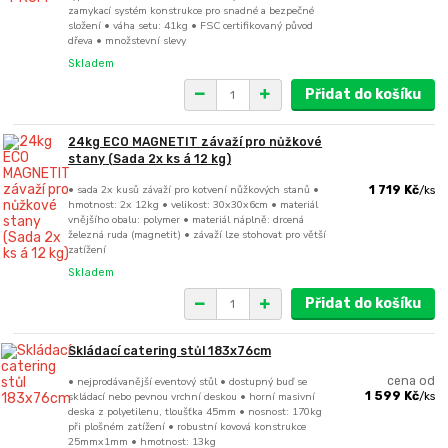
zamykací systém konstrukce pro snadné a bezpečné
složení • váha setu: 41kg • FSC certifikovaný původ
dřeva • množstevní slevy
Skladem
Přidat do košíku
24kg ECO MAGNETIT závaží pro nůžkové
stany (Sada 2x ks á 12 kg)
• sada 2x kusů závaží pro kotvení nůžkových stanů •
1 719 Kč
/
ks
hmotnost: 2x 12kg • velikost: 30x30x6cm • materiál
vnějšího obalu: polymer • materiál náplně: drcená
železná ruda (magnetit) • závaží lze stohovat pro větší
zatížení
Skladem
Přidat do košíku
Skládací catering stůl 183x76cm
• nejprodávanější eventový stůl • dostupný buď se
cena od
skládací nebo pevnou vrchní deskou • horní masivní
1 599 Kč
/
ks
deska z polyetilenu, tloušťka 45mm • nosnost: 170kg
při plošném zatížení • robustní kovová konstrukce
25mmx1mm • hmotnost: 13kg