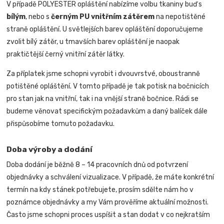
V případě POLYESTER opláštění nabízíme volbu tkaniny buď s
bílým
, nebo s
černým PU vnitřním zátěrem
na nepotištěné
straně opláštění. U světlejších barev opláštění doporučujeme
zvolit bílý zátěr, u tmavších barev opláštění je naopak
praktičtější černý vnitřní zátěr látky.
Za příplatek jsme schopni vyrobit i dvouvrstvé, oboustranně
potištěné opláštění. V tomto případě je tak potisk na bočnicích
pro stan jak na vnitřní, tak i na vnější straně bočnice.
Rádi se
budeme věnovat specifickým požadavkům a daný balíček dále
přispůsobíme tomuto požadavku
.
Doba výroby a dodání
Doba dodání je běžně 8 – 14 pracovních dnů od potvrzení
objednávky a schválení vizualizace. V případě, že máte konkrétní
termín na kdy stánek potřebujete, prosím sdělte nám ho v
poznámce objednávky a my Vám prověříme aktuální možnosti.
Často jsme schopni proces uspíšit a stan dodat v co nejkratším