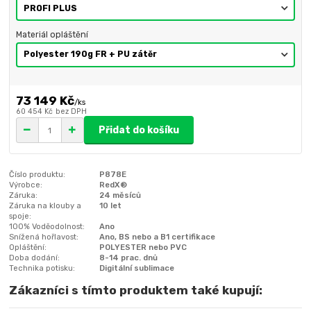
Materiál opláštění
73 149 Kč
/
ks
60 454 Kč
bez DPH
Přidat do košíku
Číslo produktu:
P878E
Výrobce:
RedX®
Záruka:
24 měsíců
Záruka na klouby a
10 let
spoje:
100% Voděodolnost:
Ano
Snížená hořlavost:
Ano, BS nebo a B1 certifikace
Opláštění:
POLYESTER nebo PVC
Doba dodání:
8-14 prac. dnů
Technika potisku:
Digitální sublimace
Zákazníci s tímto produktem také kupují: