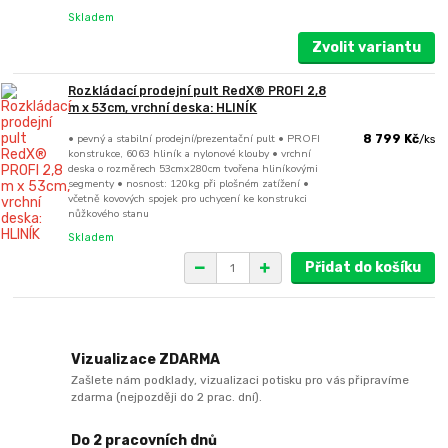
Skladem
Zvolit variantu
Rozkládací prodejní pult RedX® PROFI 2,8
m x 53cm, vrchní deska: HLINÍK
• pevný a stabilní prodejní/prezentační pult • PROFI
8 799 Kč
/
ks
konstrukce, 6063 hliník a nylonové klouby • vrchní
deska o rozměrech 53cmx280cm tvořena hliníkovými
segmenty • nosnost: 120kg při plošném zatížení •
včetně kovových spojek pro uchycení ke konstrukci
nůžkového stanu
Skladem
Přidat do košíku
Vizualizace ZDARMA
Zašlete nám podklady, vizualizaci potisku pro vás připravíme
zdarma (nejpozději do 2 prac. dní).
Do 2 pracovních dnů