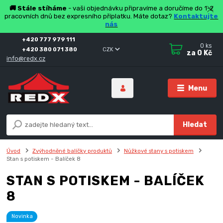
🚚 Stále stíháme
- vaši objednávku připravíme a doručíme do 1-2
pracovních dnů bez expresního příplatku. Máte dotaz?
Kontaktujte
nás
+420 777 979 111
0
ks
+420 380 071 380
CZK
za
0 Kč
info@redx.cz
Menu
Hledat
Úvod
Zvýhodněné balíčky produktů
Nůžkové stany s potiskem
Stan s potiskem - Balíček 8
STAN S POTISKEM - BALÍČEK
8
Novinka