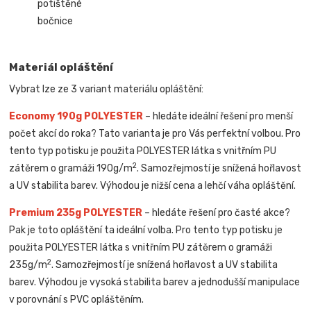
potištěné
bočnice
Materiál opláštění
Vybrat lze ze 3 variant materiálu opláštění:
Economy 190g POLYESTER
– hledáte ideální řešení pro menší
počet akcí do roka? Tato varianta je pro Vás perfektní volbou. Pro
tento typ potisku je použita POLYESTER látka s vnitřním PU
2
zátěrem o gramáži 190g/m
. Samozřejmostí je snížená hořlavost
a UV stabilita barev. Výhodou je nižší cena a lehčí váha opláštění.
Premium 235g POLYESTER
– hledáte řešení pro časté akce?
Pak je toto opláštění ta ideální volba. Pro tento typ potisku je
použita POLYESTER látka s vnitřním PU zátěrem o gramáži
2
235g/m
. Samozřejmostí je snížená hořlavost a UV stabilita
barev. Výhodou je vysoká stabilita barev a jednodušší manipulace
v porovnání s PVC opláštěním.