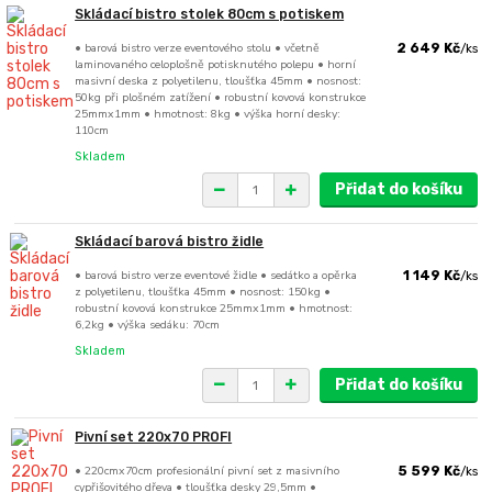
Skládací bistro stolek 80cm s potiskem
• barová bistro verze eventového stolu • včetně
2 649 Kč
/
ks
laminovaného celoplošně potisknutého polepu • horní
masivní deska z polyetilenu, tloušťka 45mm • nosnost:
50kg při plošném zatížení • robustní kovová konstrukce
25mmx1mm • hmotnost: 8kg • výška horní desky:
110cm
Skladem
Přidat do košíku
Skládací barová bistro židle
• barová bistro verze eventové židle • sedátko a opěrka
1 149 Kč
/
ks
z polyetilenu, tloušťka 45mm • nosnost: 150kg •
robustní kovová konstrukce 25mmx1mm • hmotnost:
6,2kg • výška sedáku: 70cm
Skladem
Přidat do košíku
Pivní set 220x70 PROFI
• 220cmx70cm profesionální pivní set z masivního
5 599 Kč
/
ks
cypřišovitého dřeva • tloušťka desky 29,5mm •