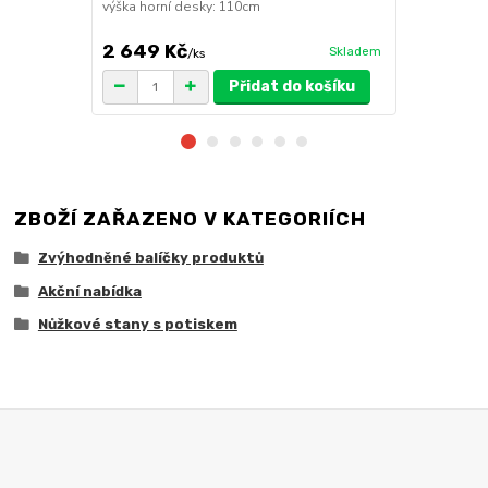
výška horní desky: 110cm
2 649 Kč
1 149 Kč
Skladem
/
ks
Přidat do košíku
ZBOŽÍ ZAŘAZENO V KATEGORIÍCH
Zvýhodněné balíčky produktů
Akční nabídka
Nůžkové stany s potiskem