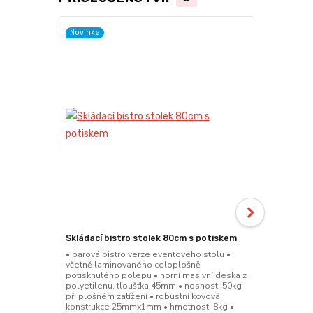
Novinka
Skládací bistro stolek 80cm s potiskem
Skládací bar
• barová bistro verze eventového stolu •
• barová bis
včetně laminovaného celoplošně
sedátko a op
potisknutého polepu • horní masivní deska z
45mm • nosno
polyetilenu, tloušťka 45mm • nosnost: 50kg
konstrukce 
při plošném zatížení • robustní kovová
výška sedák
konstrukce 25mmx1mm • hmotnost: 8kg •