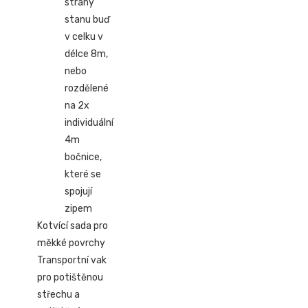
strany
stanu buď
v celku v
délce 8m,
nebo
rozdělené
na 2x
individuální
4m
bočnice,
které se
spojují
zipem
Kotvící sada pro
měkké povrchy
Transportní vak
pro potištěnou
střechu a