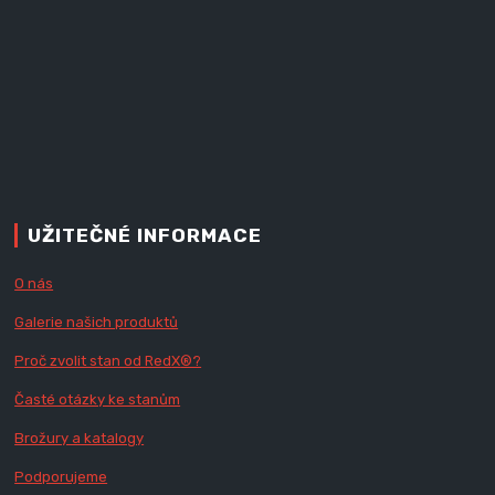
UŽITEČNÉ INFORMACE
O nás
Galerie našich produktů
Proč zvolit stan od Red
X
®?
Časté otázky ke stanům
Brožury a katalogy
Podporujeme