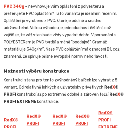
PVC 340g
– nevyhovuje vám opláštění z polyesteru a
preferujete PVC opláštění? Tato varianta je ideálním řešením.
Opláštění je vyrobeno z PVC, které je odolné a snadno
udržovatelné. Velkou výhodou je jednoduchost čištění, což
zajišťuje, že váš stan bude vždy vypadat dobře. V porovnání s
POLYESTERem je PVC tvrdší a méně "poddajné". Gramáž
2
materiálu je 340g/m
. Naše PVC opláštění má označení B1, což
znamená, že splňuje přísné evropské normy nehořlavosti.
Možnosti výběru konstrukce
Konstrukci stanu pro tento zvýhodněný balíček lze vybrat z 5
variant. Od relativně lehkých a uživatelsky přívětivých
Red
X
®
PROFI
konstrukcí až po extrémně odolné a zároveň těžší
Red
X
®
PROFI EXTREME
konstrukce:
Red
X
®
Red
X
®
Red
X
®
Red
X
®
Red
X
®
PROFI
PROFI
PROFI
PROFI
PROFI
EXTREME