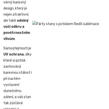
věrný barevný
design, který je
nejen atraktivní,
ale také
odolný
vůči oděru a
povětrnostním
vlivům
.
Samozřejmostí je
UV ochrana
, díky
které si potisk
zachovává
barevnou stálost i
při častém
vystavení
slunečnímu
záření, a váš stan
tak zůstává