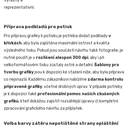
výrazný a
reprezentativní.
Příprava podkladů pro potisk
Pro přípravu grafiky k potisku je potřeba dodat podklady
v
křivkách
, aby byla zajištěna maximální ostrost a kvalita
výsledného tisku. Pokud jsou součástí návrhu také fotografie, je
nutné použít je v
rozlišení alespoň 300 dpi
, aby i při
velkoformátovém tisku zůstaly ostré a detailní.
Šablony pro
tvorbu grafiky
jsou k dispozici ke stažení níže, aby byla příprava
co nejsnazší. Každému zákazníkovi nabízíme
zdarma kontrolu
připravené grafiky
, včetně drobných úprav. V případě potřeby
je k dispozici také
profesionální pomoc našich zkušených
grafiků
, kteří dokážou zajistit rozsáhlejší úpravy či kompletní
zpracování grafického návrhu za příplatek.
Volba barvy zátěru nepotištěné strany opláštění