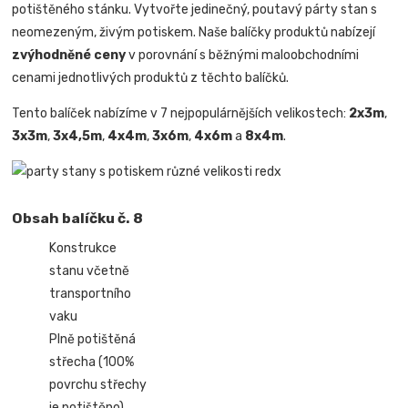
potištěného stánku. Vytvořte jedinečný, poutavý párty stan s
neomezeným, živým potiskem. Naše balíčky produktů nabízejí
zvýhodněné ceny
v porovnání s běžnými maloobchodními
cenami jednotlivých produktů z těchto balíčků.
Tento balíček nabízíme v 7 nejpopulárnějších velikostech:
2x3m
,
3x3m
,
3x4,5m
,
4x4m
,
3x6m
,
4x6m
a
8x4m
.
Obsah balíčku č. 8
Konstrukce
stanu včetně
transportního
vaku
Plně potištěná
střecha (100%
povrchu střechy
je potištěno)