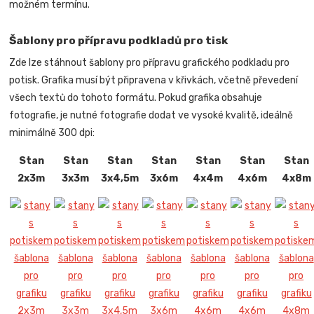
možném termínu.
Šablony pro přípravu podkladů pro tisk
Zde lze stáhnout šablony pro přípravu grafického podkladu pro
potisk. Grafika musí být připravena v křivkách, včetně převedení
všech textů do tohoto formátu. Pokud grafika obsahuje
fotografie, je nutné fotografie dodat ve vysoké kvalitě, ideálně
minimálně 300 dpi:
Stan
Stan
Stan
Stan
Stan
Stan
Stan
2x3m
3x3m
3x4,5m
3x6m
4x4m
4x6m
4x8m