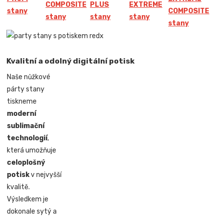
COMPOSITE
PLUS
EXTREME
stany
COMPOSITE
stany
stany
stany
stany
Kvalitní a odolný digitální potisk
Naše nůžkové
párty stany
tiskneme
moderní
sublimační
technologií
,
která umožňuje
celoplošný
potisk
v nejvyšší
kvalitě.
Výsledkem je
dokonale sytý a