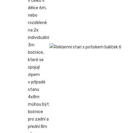
v celku v
délce 6m,
nebo
rozdělené
na 2x
individuální
3m
bočnice,
které se
spojují
zipem
v případě
stanu
4x8m
můhou být
bočnice
pro zadní a
přední 8m