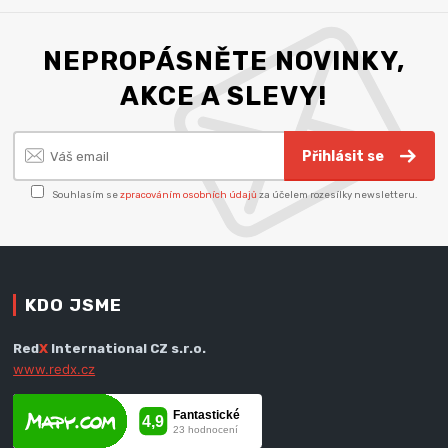
NEPROPÁSNĚTE NOVINKY,
AKCE A SLEVY!
Přihlásit se
Souhlasím se
zpracováním osobních údajů
za účelem rozesílky newsletteru.
KDO JSME
Red
X
International CZ s.r.o.
www.redx.cz