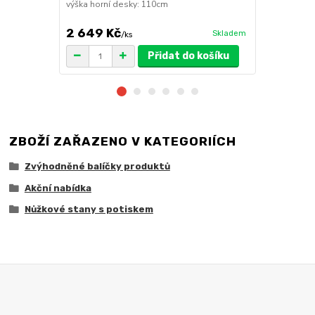
výška horní desky: 110cm
2 649 Kč
1 149 Kč
Skladem
/
ks
Přidat do košíku
ZBOŽÍ ZAŘAZENO V KATEGORIÍCH
Zvýhodněné balíčky produktů
Akční nabídka
Nůžkové stany s potiskem