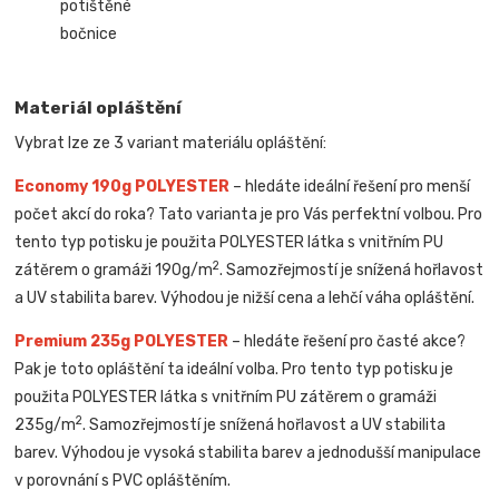
potištěné
bočnice
Materiál opláštění
Vybrat lze ze 3 variant materiálu opláštění:
Economy 190g POLYESTER
– hledáte ideální řešení pro menší
počet akcí do roka? Tato varianta je pro Vás perfektní volbou. Pro
tento typ potisku je použita POLYESTER látka s vnitřním PU
2
zátěrem o gramáži 190g/m
. Samozřejmostí je snížená hořlavost
a UV stabilita barev. Výhodou je nižší cena a lehčí váha opláštění.
Premium 235g POLYESTER
– hledáte řešení pro časté akce?
Pak je toto opláštění ta ideální volba. Pro tento typ potisku je
použita POLYESTER látka s vnitřním PU zátěrem o gramáži
2
235g/m
. Samozřejmostí je snížená hořlavost a UV stabilita
barev. Výhodou je vysoká stabilita barev a jednodušší manipulace
v porovnání s PVC opláštěním.