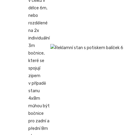
v celku v
délce 6m,
nebo
rozdělené
na 2x
individuální
3m
bočnice,
které se
spojují
zipem
v případě
stanu
4x8m
můhou být
bočnice
pro zadní a
přední 8m