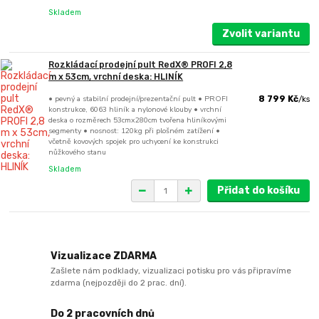
Skladem
Zvolit variantu
Rozkládací prodejní pult RedX® PROFI 2,8
m x 53cm, vrchní deska: HLINÍK
• pevný a stabilní prodejní/prezentační pult • PROFI
8 799 Kč
/
ks
konstrukce, 6063 hliník a nylonové klouby • vrchní
deska o rozměrech 53cmx280cm tvořena hliníkovými
segmenty • nosnost: 120kg při plošném zatížení •
včetně kovových spojek pro uchycení ke konstrukci
nůžkového stanu
Skladem
Přidat do košíku
Vizualizace ZDARMA
Zašlete nám podklady, vizualizaci potisku pro vás připravíme
zdarma (nejpozději do 2 prac. dní).
Do 2 pracovních dnů