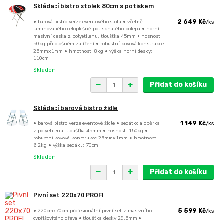
Skládací bistro stolek 80cm s potiskem
• barová bistro verze eventového stolu • včetně
2 649 Kč
/
ks
laminovaného celoplošně potisknutého polepu • horní
masivní deska z polyetilenu, tloušťka 45mm • nosnost:
50kg při plošném zatížení • robustní kovová konstrukce
25mmx1mm • hmotnost: 8kg • výška horní desky:
110cm
Skladem
Přidat do košíku
Skládací barová bistro židle
• barová bistro verze eventové židle • sedátko a opěrka
1 149 Kč
/
ks
z polyetilenu, tloušťka 45mm • nosnost: 150kg •
robustní kovová konstrukce 25mmx1mm • hmotnost:
6,2kg • výška sedáku: 70cm
Skladem
Přidat do košíku
Pivní set 220x70 PROFI
• 220cmx70cm profesionální pivní set z masivního
5 599 Kč
/
ks
cypřišovitého dřeva • tloušťka desky 29,5mm •