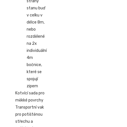
strany
stanu buď
v celku v
délce 8m,
nebo
rozdělené
na 2x
individuální
4m
bočnice,
které se
spojují
zipem
Kotvící sada pro
měkké povrchy
Transportní vak
pro potištěnou
střechu a