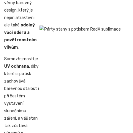
věrný barevný
design, který je
nejen atraktivní,
ale také
odolný
vůči oděru a
povětrnostním
vlivům
.
Samozřejmostí je
UV ochrana
, díky
které si potisk
zachovává
barevnou stálost i
při častém
vystavení
slunečnímu
záření, a váš stan
tak zůstává