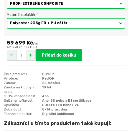
Materiál opláštění
59 699 Kč
/
ks
49 338 Kč
bez DPH
Přidat do košíku
Číslo produktu:
P896P
Výrobce:
RedX®
Záruka:
24 měsíců
Záruka na klouby a
10 let
spoje:
100% Voděodolnost:
Ano
Snížená hořlavost:
Ano, BS nebo a B1 certifikace
Opláštění:
POLYESTER nebo PVC
Doba dodání:
8-14 prac. dnů
Technika potisku:
Digitální sublimace
Zákazníci s tímto produktem také kupují: