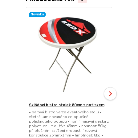
Novinka
Skládací bistro stolek 80cm s potiskem
Skládací bar
• barová bistro verze eventového stolu •
• barová bis
včetně laminovaného celoplošně
sedátko a op
potisknutého polepu • horní masivní deska z
45mm • nosno
polyetilenu, tloušťka 45mm • nosnost: 50kg
konstrukce 
při plošném zatížení • robustní kovová
výška sedák
konstrukce 25mmx1mm • hmotnost: 8kg •