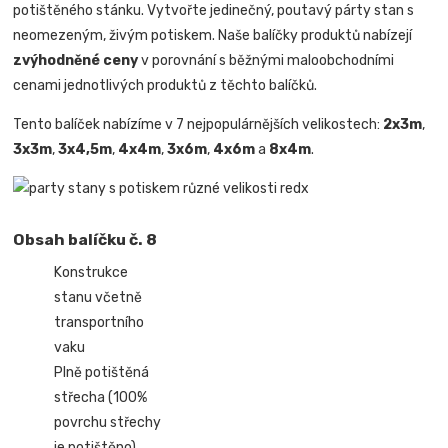
potištěného stánku. Vytvořte jedinečný, poutavý párty stan s
neomezeným, živým potiskem. Naše balíčky produktů nabízejí
zvýhodněné ceny
v porovnání s běžnými maloobchodními
cenami jednotlivých produktů z těchto balíčků.
Tento balíček nabízíme v 7 nejpopulárnějších velikostech:
2x3m
,
3x3m
,
3x4,5m
,
4x4m
,
3x6m
,
4x6m
a
8x4m
.
Obsah balíčku č. 8
Konstrukce
stanu včetně
transportního
vaku
Plně potištěná
střecha (100%
povrchu střechy
je potištěno)