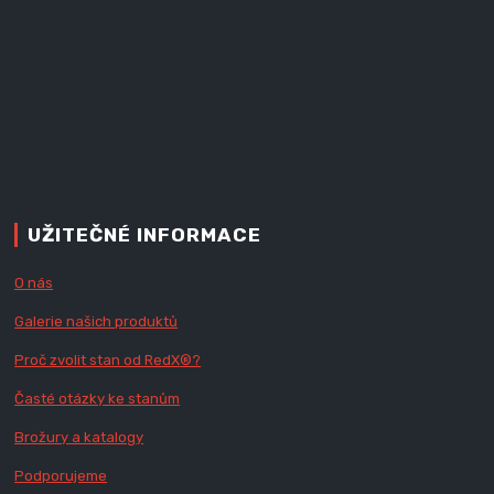
UŽITEČNÉ INFORMACE
O nás
Galerie našich produktů
Proč zvolit stan od Red
X
®?
Časté otázky ke stanům
Brožury a katalogy
Podporujeme