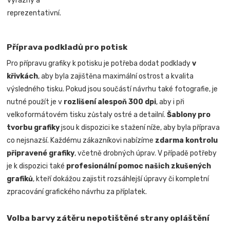
výrazný a
reprezentativní.
Příprava podkladů pro potisk
Pro přípravu grafiky k potisku je potřeba dodat podklady
v
křivkách
, aby byla zajištěna maximální ostrost a kvalita
výsledného tisku. Pokud jsou součástí návrhu také fotografie, je
nutné použít je v
rozlišení alespoň 300 dpi
, aby i při
velkoformátovém tisku zůstaly ostré a detailní.
Šablony pro
tvorbu grafiky
jsou k dispozici ke stažení níže, aby byla příprava
co nejsnazší. Každému zákazníkovi nabízíme
zdarma kontrolu
připravené grafiky
, včetně drobných úprav. V případě potřeby
je k dispozici také
profesionální pomoc našich zkušených
grafiků
, kteří dokážou zajistit rozsáhlejší úpravy či kompletní
zpracování grafického návrhu za příplatek.
Volba barvy zátěru nepotištěné strany opláštění