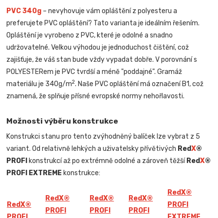
PVC 340g
– nevyhovuje vám opláštění z polyesteru a
preferujete PVC opláštění? Tato varianta je ideálním řešením.
Opláštění je vyrobeno z PVC, které je odolné a snadno
udržovatelné. Velkou výhodou je jednoduchost čištění, což
zajišťuje, že váš stan bude vždy vypadat dobře. V porovnání s
POLYESTERem je PVC tvrdší a méně "poddajné". Gramáž
2
materiálu je 340g/m
. Naše PVC opláštění má označení B1, což
znamená, že splňuje přísné evropské normy nehořlavosti.
Možnosti výběru konstrukce
Konstrukci stanu pro tento zvýhodněný balíček lze vybrat z 5
variant. Od relativně lehkých a uživatelsky přívětivých
Red
X
®
PROFI
konstrukcí až po extrémně odolné a zároveň těžší
Red
X
®
PROFI EXTREME
konstrukce:
Red
X
®
Red
X
®
Red
X
®
Red
X
®
Red
X
®
PROFI
PROFI
PROFI
PROFI
PROFI
EXTREME