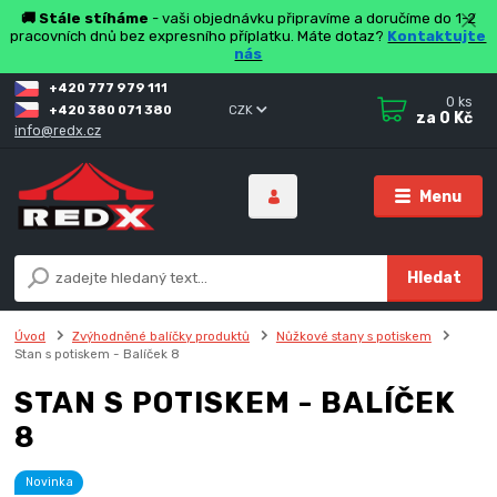
🚚 Stále stíháme
- vaši objednávku připravíme a doručíme do 1-2
pracovních dnů bez expresního příplatku. Máte dotaz?
Kontaktujte
nás
+420 777 979 111
0
ks
+420 380 071 380
CZK
za
0 Kč
info@redx.cz
Menu
Hledat
Úvod
Zvýhodněné balíčky produktů
Nůžkové stany s potiskem
Stan s potiskem - Balíček 8
STAN S POTISKEM - BALÍČEK
8
Novinka