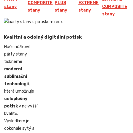
COMPOSITE
PLUS
EXTREME
stany
COMPOSITE
stany
stany
stany
stany
Kvalitní a odolný digitální potisk
Naše nůžkové
párty stany
tiskneme
moderní
sublimační
technologií
,
která umožňuje
celoplošný
potisk
v nejvyšší
kvalitě.
Výsledkem je
dokonale sytý a