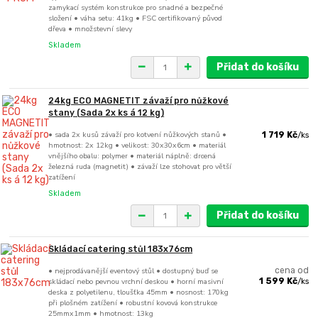
zamykací systém konstrukce pro snadné a bezpečné
složení • váha setu: 41kg • FSC certifikovaný původ
dřeva • množstevní slevy
Skladem
Přidat do košíku
24kg ECO MAGNETIT závaží pro nůžkové
stany (Sada 2x ks á 12 kg)
• sada 2x kusů závaží pro kotvení nůžkových stanů •
1 719 Kč
/
ks
hmotnost: 2x 12kg • velikost: 30x30x6cm • materiál
vnějšího obalu: polymer • materiál náplně: drcená
železná ruda (magnetit) • závaží lze stohovat pro větší
zatížení
Skladem
Přidat do košíku
Skládací catering stůl 183x76cm
• nejprodávanější eventový stůl • dostupný buď se
cena od
skládací nebo pevnou vrchní deskou • horní masivní
1 599 Kč
/
ks
deska z polyetilenu, tloušťka 45mm • nosnost: 170kg
při plošném zatížení • robustní kovová konstrukce
25mmx1mm • hmotnost: 13kg