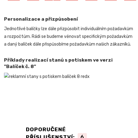
Personalizace a přizpůsobení
Jednotlivé balíčky lze dále přizpůsobit individuálním požadavkům
a rozpočtům. Rádi se budeme věnovat specifickým požadavkům
a daný balíček dále přispůsobíme požadavkům našich zákazníků.
Příklady realizací stanů s potiskem ve verzi
"Balíček č. 8"
DOPORUČENÉ
PŘÍSLUŠENSTVÍ:
6