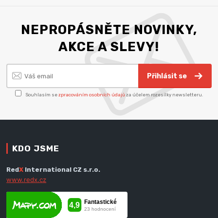
NEPROPÁSNĚTE NOVINKY,
AKCE A SLEVY!
Přihlásit se
Souhlasím se
zpracováním osobních údajů
za účelem rozesílky newsletteru.
KDO JSME
Red
X
International CZ s.r.o.
www.redx.cz