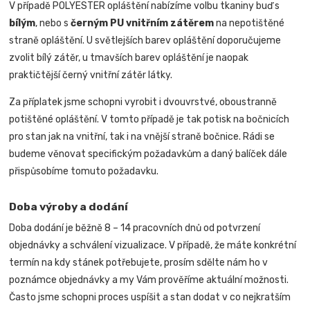
V případě POLYESTER opláštění nabízíme volbu tkaniny buď s
bílým
, nebo s
černým PU vnitřním zátěrem
na nepotištěné
straně opláštění. U světlejších barev opláštění doporučujeme
zvolit bílý zátěr, u tmavších barev opláštění je naopak
praktičtější černý vnitřní zátěr látky.
Za příplatek jsme schopni vyrobit i dvouvrstvé, oboustranně
potištěné opláštění. V tomto případě je tak potisk na bočnicích
pro stan jak na vnitřní, tak i na vnější straně bočnice.
Rádi se
budeme věnovat specifickým požadavkům a daný balíček dále
přispůsobíme tomuto požadavku
.
Doba výroby a dodání
Doba dodání je běžně 8 – 14 pracovních dnů od potvrzení
objednávky a schválení vizualizace. V případě, že máte konkrétní
termín na kdy stánek potřebujete, prosím sdělte nám ho v
poznámce objednávky a my Vám prověříme aktuální možnosti.
Často jsme schopni proces uspíšit a stan dodat v co nejkratším