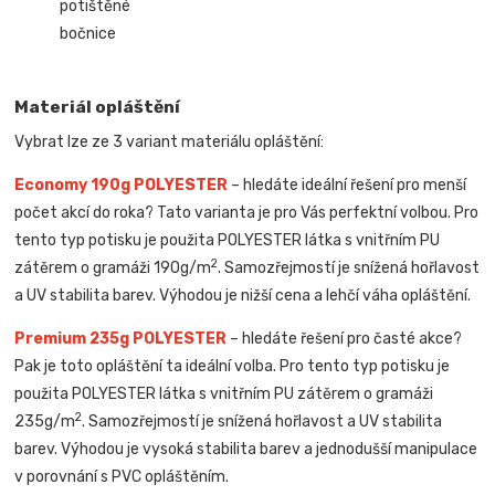
potištěné
bočnice
Materiál opláštění
Vybrat lze ze 3 variant materiálu opláštění:
Economy 190g POLYESTER
– hledáte ideální řešení pro menší
počet akcí do roka? Tato varianta je pro Vás perfektní volbou. Pro
tento typ potisku je použita POLYESTER látka s vnitřním PU
2
zátěrem o gramáži 190g/m
. Samozřejmostí je snížená hořlavost
a UV stabilita barev. Výhodou je nižší cena a lehčí váha opláštění.
Premium 235g POLYESTER
– hledáte řešení pro časté akce?
Pak je toto opláštění ta ideální volba. Pro tento typ potisku je
použita POLYESTER látka s vnitřním PU zátěrem o gramáži
2
235g/m
. Samozřejmostí je snížená hořlavost a UV stabilita
barev. Výhodou je vysoká stabilita barev a jednodušší manipulace
v porovnání s PVC opláštěním.