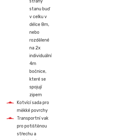
strany
stanu buď
v celku v
délce 8m,
nebo
rozdělené
na 2x
individuální
4m
bočnice,
které se
spojují
zipem
Kotvící sada pro
měkké povrchy
Transportní vak
pro potištěnou
střechu a