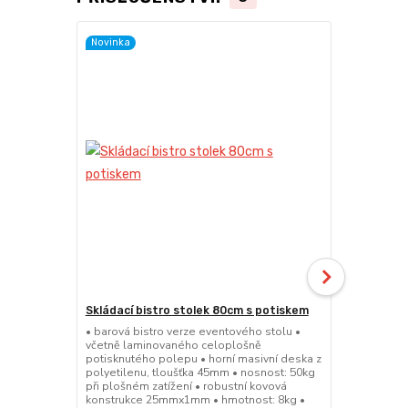
Novinka
Skládací bistro stolek 80cm s potiskem
Skládací bar
• barová bistro verze eventového stolu •
• barová bis
včetně laminovaného celoplošně
sedátko a op
potisknutého polepu • horní masivní deska z
45mm • nosno
polyetilenu, tloušťka 45mm • nosnost: 50kg
konstrukce 
při plošném zatížení • robustní kovová
výška sedák
konstrukce 25mmx1mm • hmotnost: 8kg •