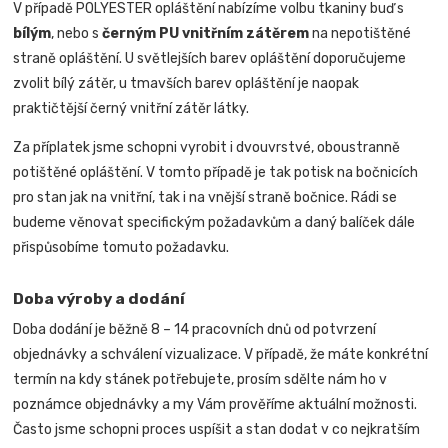
V případě POLYESTER opláštění nabízíme volbu tkaniny buď s
bílým
, nebo s
černým PU vnitřním zátěrem
na nepotištěné
straně opláštění. U světlejších barev opláštění doporučujeme
zvolit bílý zátěr, u tmavších barev opláštění je naopak
praktičtější černý vnitřní zátěr látky.
Za příplatek jsme schopni vyrobit i dvouvrstvé, oboustranně
potištěné opláštění. V tomto případě je tak potisk na bočnicích
pro stan jak na vnitřní, tak i na vnější straně bočnice.
Rádi se
budeme věnovat specifickým požadavkům a daný balíček dále
přispůsobíme tomuto požadavku
.
Doba výroby a dodání
Doba dodání je běžně 8 – 14 pracovních dnů od potvrzení
objednávky a schválení vizualizace. V případě, že máte konkrétní
termín na kdy stánek potřebujete, prosím sdělte nám ho v
poznámce objednávky a my Vám prověříme aktuální možnosti.
Často jsme schopni proces uspíšit a stan dodat v co nejkratším