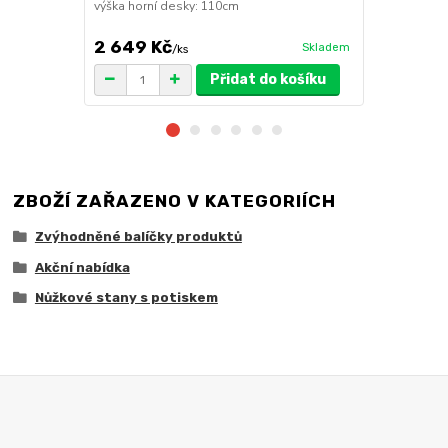
výška horní desky: 110cm
2 649 Kč
1 149 Kč
Skladem
/
ks
Přidat do košíku
ZBOŽÍ ZAŘAZENO V KATEGORIÍCH
Zvýhodněné balíčky produktů
Akční nabídka
Nůžkové stany s potiskem