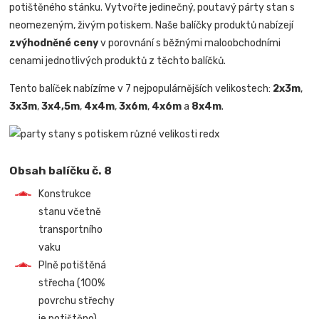
potištěného stánku. Vytvořte jedinečný, poutavý párty stan s
neomezeným, živým potiskem. Naše balíčky produktů nabízejí
zvýhodněné ceny
v porovnání s běžnými maloobchodními
cenami jednotlivých produktů z těchto balíčků.
Tento balíček nabízíme v 7 nejpopulárnějších velikostech:
2x3m
,
3x3m
,
3x4,5m
,
4x4m
,
3x6m
,
4x6m
a
8x4m
.
Obsah balíčku č. 8
Konstrukce
stanu včetně
transportního
vaku
Plně potištěná
střecha (100%
povrchu střechy
je potištěno)