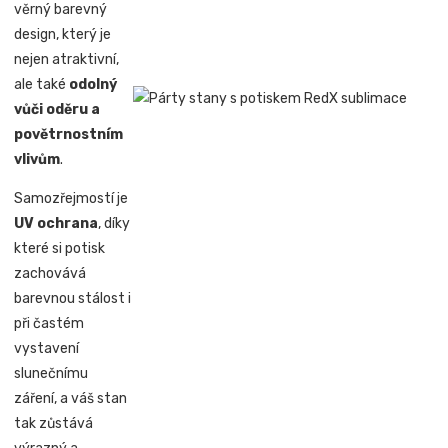
věrný barevný
design, který je
nejen atraktivní,
ale také
odolný
vůči oděru a
povětrnostním
vlivům
.
Samozřejmostí je
UV ochrana
, díky
které si potisk
zachovává
barevnou stálost i
při častém
vystavení
slunečnímu
záření, a váš stan
tak zůstává