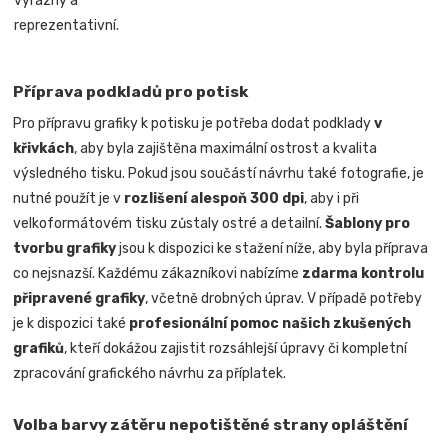
výrazný a
reprezentativní.
Příprava podkladů pro potisk
Pro přípravu grafiky k potisku je potřeba dodat podklady
v
křivkách
, aby byla zajištěna maximální ostrost a kvalita
výsledného tisku. Pokud jsou součástí návrhu také fotografie, je
nutné použít je v
rozlišení alespoň 300 dpi
, aby i při
velkoformátovém tisku zůstaly ostré a detailní.
Šablony pro
tvorbu grafiky
jsou k dispozici ke stažení níže, aby byla příprava
co nejsnazší. Každému zákazníkovi nabízíme
zdarma kontrolu
připravené grafiky
, včetně drobných úprav. V případě potřeby
je k dispozici také
profesionální pomoc našich zkušených
grafiků
, kteří dokážou zajistit rozsáhlejší úpravy či kompletní
zpracování grafického návrhu za příplatek.
Volba barvy zátěru nepotištěné strany opláštění