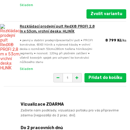
Skladem
Zvolit variantu
Rozkládací prodejní pult RedX® PROFI 2,8
m x 53cm, vrchní deska: HLINÍK
• pevný a stabilní prodejní/prezentační pult • PROFI
8 799 Kč
/
ks
konstrukce, 6063 hliník a nylonové klouby • vrchní
deska o rozměrech 53cmx280cm tvořena hliníkovými
segmenty • nosnost: 120kg při plošném zatížení •
včetně kovových spojek pro uchycení ke konstrukci
nůžkového stanu
Skladem
Přidat do košíku
Vizualizace ZDARMA
Zašlete nám podklady, vizualizaci potisku pro vás připravíme
zdarma (nejpozději do 2 prac. dní).
Do 2 pracovních dnů