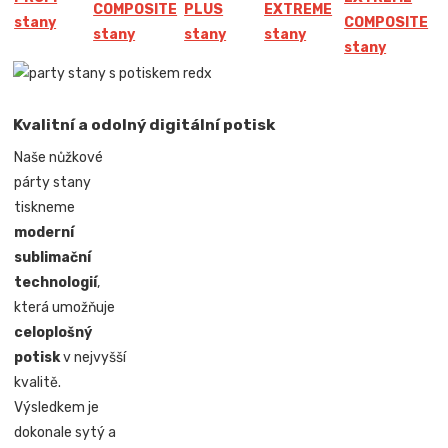
COMPOSITE
PLUS
EXTREME
stany
COMPOSITE
stany
stany
stany
stany
Kvalitní a odolný digitální potisk
Naše nůžkové
párty stany
tiskneme
moderní
sublimační
technologií
,
která umožňuje
celoplošný
potisk
v nejvyšší
kvalitě.
Výsledkem je
dokonale sytý a