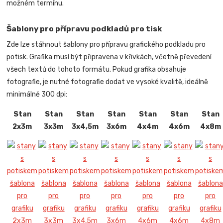
možném termínu.
Šablony pro přípravu podkladů pro tisk
Zde lze stáhnout šablony pro přípravu grafického podkladu pro
potisk. Grafika musí být připravena v křivkách, včetně převedení
všech textů do tohoto formátu. Pokud grafika obsahuje
fotografie, je nutné fotografie dodat ve vysoké kvalitě, ideálně
minimálně 300 dpi:
Stan
Stan
Stan
Stan
Stan
Stan
Stan
2x3m
3x3m
3x4,5m
3x6m
4x4m
4x6m
4x8m