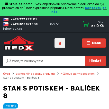
🚚 Stále stíháme
- vaši objednávku připravíme a doručíme do 1-2
pracovních dnů bez expresního příplatku. Máte dotaz?
Kontaktujte
nás
+420 777 979 111
0
ks
+420 380 071 380
CZK
za
0 Kč
info@redx.cz
Menu
Hledat
Úvod
Zvýhodněné balíčky produktů
Nůžkové stany s potiskem
Stan s potiskem - Balíček 8
STAN S POTISKEM - BALÍČEK
8
Novinka