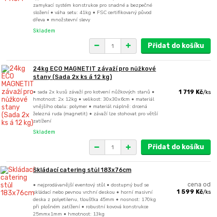
zamykací systém konstrukce pro snadné a bezpečné
složení • váha setu: 41kg • FSC certifikovaný původ
dřeva • množstevní slevy
Skladem
Přidat do košíku
24kg ECO MAGNETIT závaží pro nůžkové
stany (Sada 2x ks á 12 kg)
• sada 2x kusů závaží pro kotvení nůžkových stanů •
1 719 Kč
/
ks
hmotnost: 2x 12kg • velikost: 30x30x6cm • materiál
vnějšího obalu: polymer • materiál náplně: drcená
železná ruda (magnetit) • závaží lze stohovat pro větší
zatížení
Skladem
Přidat do košíku
Skládací catering stůl 183x76cm
• nejprodávanější eventový stůl • dostupný buď se
cena od
skládací nebo pevnou vrchní deskou • horní masivní
1 599 Kč
/
ks
deska z polyetilenu, tloušťka 45mm • nosnost: 170kg
při plošném zatížení • robustní kovová konstrukce
25mmx1mm • hmotnost: 13kg