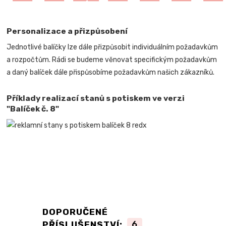
Personalizace a přizpůsobení
Jednotlivé balíčky lze dále přizpůsobit individuálním požadavkům
a rozpočtům. Rádi se budeme věnovat specifickým požadavkům
a daný balíček dále přispůsobíme požadavkům našich zákazníků.
Příklady realizací stanů s potiskem ve verzi
"Balíček č. 8"
DOPORUČENÉ
PŘÍSLUŠENSTVÍ:
6