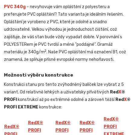
PVC 340g
– nevyhovuje vám opláštění z polyesteru a
preferujete PVC opláštění? Tato varianta je ideálním řešením.
Opláštění je vyrobeno z PVC, které je odolné a snadno
udržovatelné. Velkou výhodou je jednoduchost čištění, což
zajišťuje, že váš stan bude vždy vypadat dobře. V porovnání s
POLYESTERem je PVC tvrdší a méně "poddajné". Gramáž
2
materiálu je 340g/m
. Naše PVC opláštění má označení B1, což
znamená, že splňuje přísné evropské normy nehořlavosti.
Možnosti výběru konstrukce
Konstrukci stanu pro tento zvýhodněný balíček lze vybrat z 5
variant. Od relativně lehkých a uživatelsky přívětivých
Red
X
®
PROFI
konstrukcí až po extrémně odolné a zároveň těžší
Red
X
®
PROFI EXTREME
konstrukce:
Red
X
®
Red
X
®
Red
X
®
Red
X
®
Red
X
®
PROFI
PROFI
PROFI
PROFI
PROFI
EXTREME