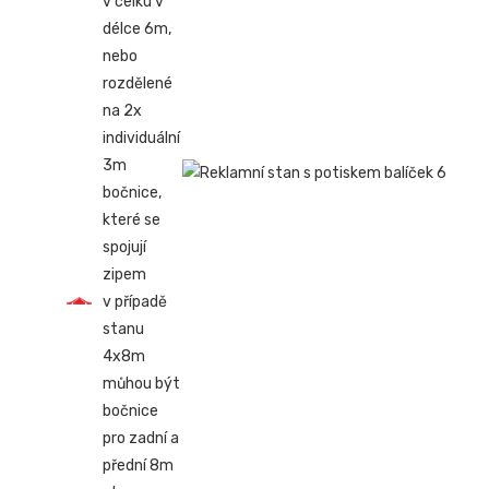
v celku v
délce 6m,
nebo
rozdělené
na 2x
individuální
3m
bočnice,
které se
spojují
zipem
v případě
stanu
4x8m
můhou být
bočnice
pro zadní a
přední 8m