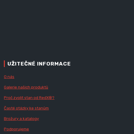
UŽITEČNÉ INFORMACE
O nás
Galerie našich produktů
Proč zvolit stan od Red
X
®?
Časté otázky ke stanům
Brožury a katalogy
Podporujeme