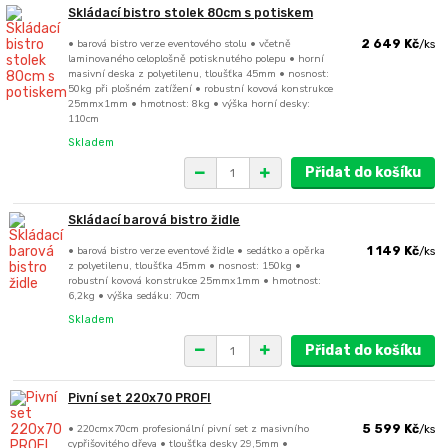
Skládací bistro stolek 80cm s potiskem
• barová bistro verze eventového stolu • včetně
2 649 Kč
/
ks
laminovaného celoplošně potisknutého polepu • horní
masivní deska z polyetilenu, tloušťka 45mm • nosnost:
50kg při plošném zatížení • robustní kovová konstrukce
25mmx1mm • hmotnost: 8kg • výška horní desky:
110cm
Skladem
Přidat do košíku
Skládací barová bistro židle
• barová bistro verze eventové židle • sedátko a opěrka
1 149 Kč
/
ks
z polyetilenu, tloušťka 45mm • nosnost: 150kg •
robustní kovová konstrukce 25mmx1mm • hmotnost:
6,2kg • výška sedáku: 70cm
Skladem
Přidat do košíku
Pivní set 220x70 PROFI
• 220cmx70cm profesionální pivní set z masivního
5 599 Kč
/
ks
cypřišovitého dřeva • tloušťka desky 29,5mm •