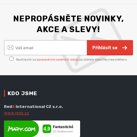
NEPROPÁSNĚTE NOVINKY,
AKCE A SLEVY!
Přihlásit se
Souhlasím se
zpracováním osobních údajů
za účelem rozesílky newsletteru.
KDO JSME
Red
X
International CZ s.r.o.
www.redx.cz