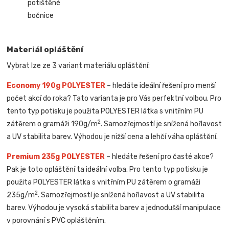
potištěné
bočnice
Materiál opláštění
Vybrat lze ze 3 variant materiálu opláštění:
Economy 190g POLYESTER
– hledáte ideální řešení pro menší
počet akcí do roka? Tato varianta je pro Vás perfektní volbou. Pro
tento typ potisku je použita POLYESTER látka s vnitřním PU
2
zátěrem o gramáži 190g/m
. Samozřejmostí je snížená hořlavost
a UV stabilita barev. Výhodou je nižší cena a lehčí váha opláštění.
Premium 235g POLYESTER
– hledáte řešení pro časté akce?
Pak je toto opláštění ta ideální volba. Pro tento typ potisku je
použita POLYESTER látka s vnitřním PU zátěrem o gramáži
2
235g/m
. Samozřejmostí je snížená hořlavost a UV stabilita
barev. Výhodou je vysoká stabilita barev a jednodušší manipulace
v porovnání s PVC opláštěním.