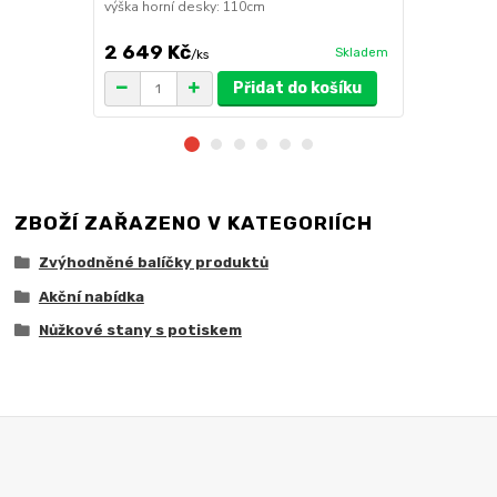
výška horní desky: 110cm
2 649 Kč
1 149 Kč
Skladem
/
ks
Přidat do košíku
ZBOŽÍ ZAŘAZENO V KATEGORIÍCH
Zvýhodněné balíčky produktů
Akční nabídka
Nůžkové stany s potiskem