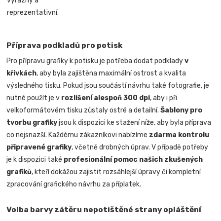
výrazný a
reprezentativní.
Příprava podkladů pro potisk
Pro přípravu grafiky k potisku je potřeba dodat podklady
v
křivkách
, aby byla zajištěna maximální ostrost a kvalita
výsledného tisku. Pokud jsou součástí návrhu také fotografie, je
nutné použít je v
rozlišení alespoň 300 dpi
, aby i při
velkoformátovém tisku zůstaly ostré a detailní.
Šablony pro
tvorbu grafiky
jsou k dispozici ke stažení níže, aby byla příprava
co nejsnazší. Každému zákazníkovi nabízíme
zdarma kontrolu
připravené grafiky
, včetně drobných úprav. V případě potřeby
je k dispozici také
profesionální pomoc našich zkušených
grafiků
, kteří dokážou zajistit rozsáhlejší úpravy či kompletní
zpracování grafického návrhu za příplatek.
Volba barvy zátěru nepotištěné strany opláštění