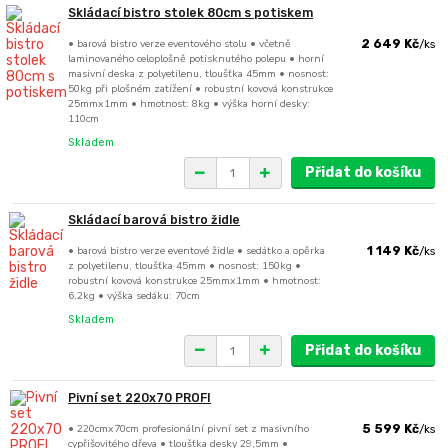
Skládací bistro stolek 80cm s potiskem
• barová bistro verze eventového stolu • včetně
2 649 Kč
/
ks
laminovaného celoplošně potisknutého polepu • horní
masivní deska z polyetilenu, tloušťka 45mm • nosnost:
50kg při plošném zatížení • robustní kovová konstrukce
25mmx1mm • hmotnost: 8kg • výška horní desky:
110cm
Skladem
Přidat do košíku
Skládací barová bistro židle
• barová bistro verze eventové židle • sedátko a opěrka
1 149 Kč
/
ks
z polyetilenu, tloušťka 45mm • nosnost: 150kg •
robustní kovová konstrukce 25mmx1mm • hmotnost:
6,2kg • výška sedáku: 70cm
Skladem
Přidat do košíku
Pivní set 220x70 PROFI
• 220cmx70cm profesionální pivní set z masivního
5 599 Kč
/
ks
cypřišovitého dřeva • tloušťka desky 29,5mm •