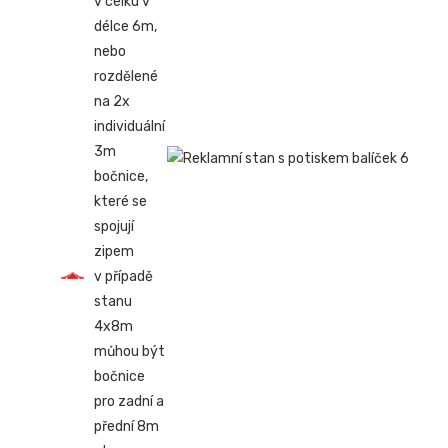
v celku v
délce 6m,
nebo
rozdělené
na 2x
individuální
3m
bočnice,
které se
spojují
zipem
v případě
stanu
4x8m
můhou být
bočnice
pro zadní a
přední 8m