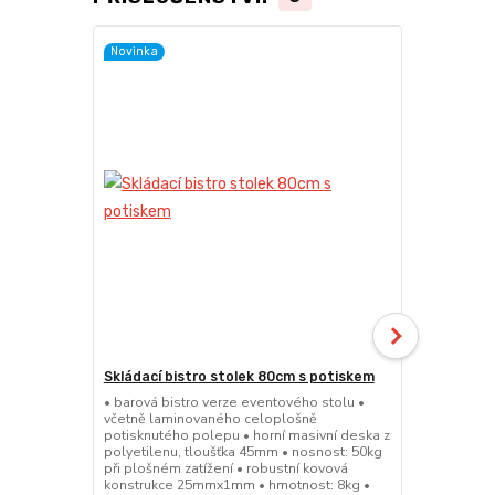
Novinka
Skládací bistro stolek 80cm s potiskem
Skládací bar
• barová bistro verze eventového stolu •
• barová bis
včetně laminovaného celoplošně
sedátko a op
potisknutého polepu • horní masivní deska z
45mm • nosno
polyetilenu, tloušťka 45mm • nosnost: 50kg
konstrukce 
při plošném zatížení • robustní kovová
výška sedák
konstrukce 25mmx1mm • hmotnost: 8kg •