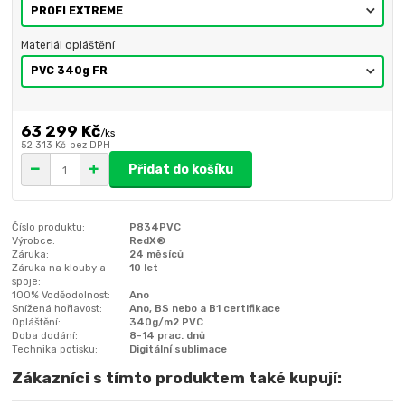
Materiál opláštění
63 299 Kč
/
ks
52 313 Kč
bez DPH
Přidat do košíku
Číslo produktu:
P834PVC
Výrobce:
RedX®
Záruka:
24 měsíců
Záruka na klouby a
10 let
spoje:
100% Voděodolnost:
Ano
Snížená hořlavost:
Ano, BS nebo a B1 certifikace
Opláštění:
340g/m2 PVC
Doba dodání:
8-14 prac. dnů
Technika potisku:
Digitální sublimace
Zákazníci s tímto produktem také kupují: