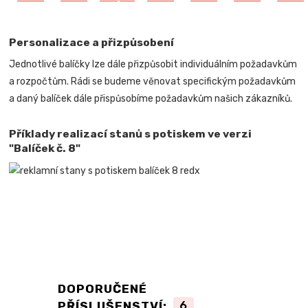
Personalizace a přizpůsobení
Jednotlivé balíčky lze dále přizpůsobit individuálním požadavkům
a rozpočtům. Rádi se budeme věnovat specifickým požadavkům
a daný balíček dále přispůsobíme požadavkům našich zákazníků.
Příklady realizací stanů s potiskem ve verzi
"Balíček č. 8"
DOPORUČENÉ
PŘÍSLUŠENSTVÍ:
6