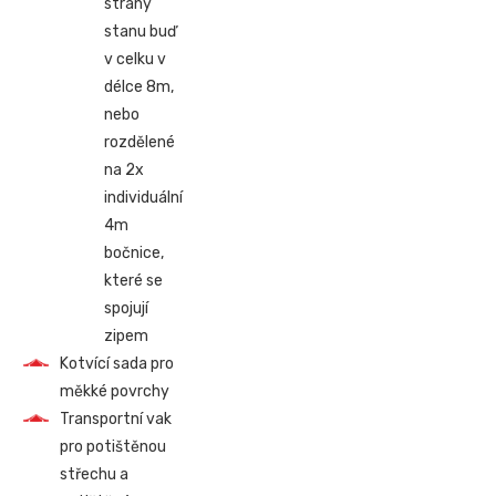
strany
stanu buď
v celku v
délce 8m,
nebo
rozdělené
na 2x
individuální
4m
bočnice,
které se
spojují
zipem
Kotvící sada pro
měkké povrchy
Transportní vak
pro potištěnou
střechu a