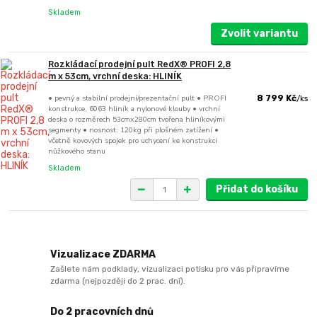
Skladem
Zvolit variantu
Rozkládací prodejní pult RedX® PROFI 2,8
m x 53cm, vrchní deska: HLINÍK
• pevný a stabilní prodejní/prezentační pult • PROFI
8 799 Kč
/
ks
konstrukce, 6063 hliník a nylonové klouby • vrchní
deska o rozměrech 53cmx280cm tvořena hliníkovými
segmenty • nosnost: 120kg při plošném zatížení •
včetně kovových spojek pro uchycení ke konstrukci
nůžkového stanu
Skladem
Přidat do košíku
Vizualizace ZDARMA
Zašlete nám podklady, vizualizaci potisku pro vás připravíme
zdarma (nejpozději do 2 prac. dní).
Do 2 pracovních dnů