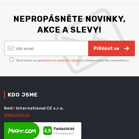
NEPROPÁSNĚTE NOVINKY,
AKCE A SLEVY!
Přihlásit se
Souhlasím se
zpracováním osobních údajů
za účelem rozesílky newsletteru.
KDO JSME
Red
X
International CZ s.r.o.
www.redx.cz