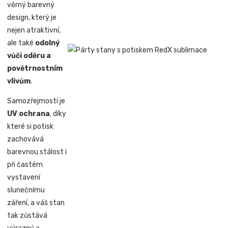
věrný barevný
design, který je
nejen atraktivní,
ale také
odolný
vůči oděru a
povětrnostním
vlivům
.
Samozřejmostí je
UV ochrana
, díky
které si potisk
zachovává
barevnou stálost i
při častém
vystavení
slunečnímu
záření, a váš stan
tak zůstává