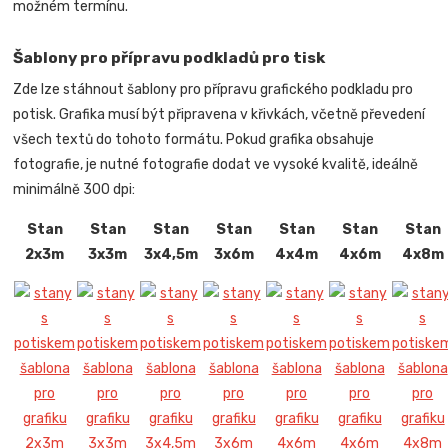
možném termínu.
Šablony pro přípravu podkladů pro tisk
Zde lze stáhnout šablony pro přípravu grafického podkladu pro
potisk. Grafika musí být připravena v křivkách, včetně převedení
všech textů do tohoto formátu. Pokud grafika obsahuje
fotografie, je nutné fotografie dodat ve vysoké kvalitě, ideálně
minimálně 300 dpi:
Stan
Stan
Stan
Stan
Stan
Stan
Stan
2x3m
3x3m
3x4,5m
3x6m
4x4m
4x6m
4x8m