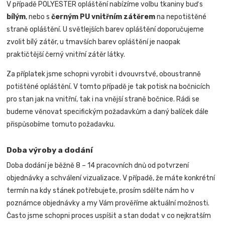
V případě POLYESTER opláštění nabízíme volbu tkaniny buď s
bílým
, nebo s
černým PU vnitřním zátěrem
na nepotištěné
straně opláštění. U světlejších barev opláštění doporučujeme
zvolit bílý zátěr, u tmavších barev opláštění je naopak
praktičtější černý vnitřní zátěr látky.
Za příplatek jsme schopni vyrobit i dvouvrstvé, oboustranně
potištěné opláštění. V tomto případě je tak potisk na bočnicích
pro stan jak na vnitřní, tak i na vnější straně bočnice.
Rádi se
budeme věnovat specifickým požadavkům a daný balíček dále
přispůsobíme tomuto požadavku
.
Doba výroby a dodání
Doba dodání je běžně 8 – 14 pracovních dnů od potvrzení
objednávky a schválení vizualizace. V případě, že máte konkrétní
termín na kdy stánek potřebujete, prosím sdělte nám ho v
poznámce objednávky a my Vám prověříme aktuální možnosti.
Často jsme schopni proces uspíšit a stan dodat v co nejkratším