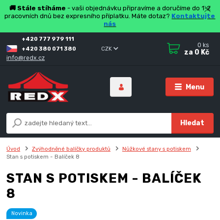
🚚 Stále stíháme
- vaši objednávku připravíme a doručíme do 1-2
pracovních dnů bez expresního příplatku. Máte dotaz?
Kontaktujte
nás
+420 777 979 111
0
ks
+420 380 071 380
CZK
za
0 Kč
info@redx.cz
Menu
Hledat
Úvod
Zvýhodněné balíčky produktů
Nůžkové stany s potiskem
Stan s potiskem - Balíček 8
STAN S POTISKEM - BALÍČEK
8
Novinka