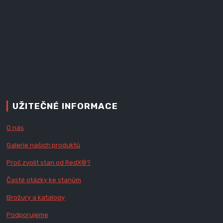
UŽITEČNÉ INFORMACE
O nás
Galerie našich produktů
Proč zvolit stan od Red
X
®?
Časté otázky ke stanům
Brožury a katalogy
Podporujeme