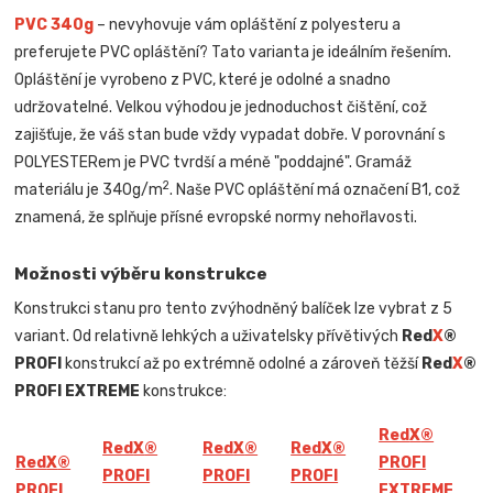
PVC 340g
– nevyhovuje vám opláštění z polyesteru a
preferujete PVC opláštění? Tato varianta je ideálním řešením.
Opláštění je vyrobeno z PVC, které je odolné a snadno
udržovatelné. Velkou výhodou je jednoduchost čištění, což
zajišťuje, že váš stan bude vždy vypadat dobře. V porovnání s
POLYESTERem je PVC tvrdší a méně "poddajné". Gramáž
2
materiálu je 340g/m
. Naše PVC opláštění má označení B1, což
znamená, že splňuje přísné evropské normy nehořlavosti.
Možnosti výběru konstrukce
Konstrukci stanu pro tento zvýhodněný balíček lze vybrat z 5
variant. Od relativně lehkých a uživatelsky přívětivých
Red
X
®
PROFI
konstrukcí až po extrémně odolné a zároveň těžší
Red
X
®
PROFI EXTREME
konstrukce:
Red
X
®
Red
X
®
Red
X
®
Red
X
®
Red
X
®
PROFI
PROFI
PROFI
PROFI
PROFI
EXTREME