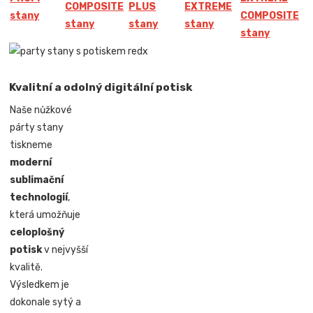
COMPOSITE
PLUS
EXTREME
stany
COMPOSITE
stany
stany
stany
stany
Kvalitní a odolný digitální potisk
Naše nůžkové
párty stany
tiskneme
moderní
sublimační
technologií
,
která umožňuje
celoplošný
potisk
v nejvyšší
kvalitě.
Výsledkem je
dokonale sytý a