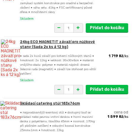
zamykací systém konstrukce pro snadné a bezpečné
složení • váha setu: 41kg • FSC certifikovaný původ
dřeva • množstevní slevy
Skladem
Přidat do košíku
24kg ECO MAGNETIT závaží pro nůžkové
stany (Sada 2x ks á 12 kg)
• sada 2x kusů závaží pro kotvení nůžkových stanů •
1 719 Kč
/
ks
hmotnost: 2x 12kg • velikost: 30x30x6cm • materiál
vnějšího obalu: polymer • materiál náplně: drcená
železná ruda (magnetit) • závaží lze stohovat pro větší
zatížení
Skladem
Přidat do košíku
Skládací catering stůl 183x76cm
• nejprodávanější eventový stůl • dostupný buď se
cena od
skládací nebo pevnou vrchní deskou • horní masivní
1 599 Kč
/
ks
deska z polyetilenu, tloušťka 45mm • nosnost: 170kg
při plošném zatížení • robustní kovová konstrukce
25mmx1mm • hmotnost: 13kg