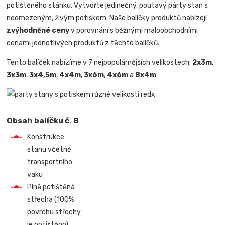
potištěného stánku. Vytvořte jedinečný, poutavý párty stan s
neomezeným, živým potiskem. Naše balíčky produktů nabízejí
zvýhodněné ceny
v porovnání s běžnými maloobchodními
cenami jednotlivých produktů z těchto balíčků.
Tento balíček nabízíme v 7 nejpopulárnějších velikostech:
2x3m
,
3x3m
,
3x4,5m
,
4x4m
,
3x6m
,
4x6m
a
8x4m
.
Obsah balíčku č. 8
Konstrukce
stanu včetně
transportního
vaku
Plně potištěná
střecha (100%
povrchu střechy
je potištěno)