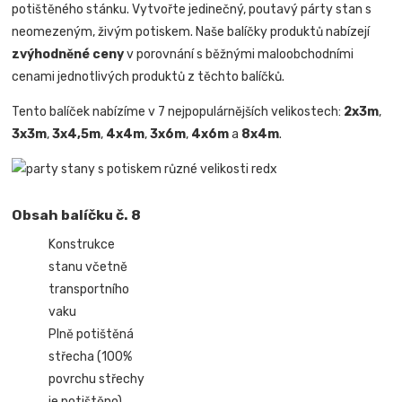
potištěného stánku. Vytvořte jedinečný, poutavý párty stan s
neomezeným, živým potiskem. Naše balíčky produktů nabízejí
zvýhodněné ceny
v porovnání s běžnými maloobchodními
cenami jednotlivých produktů z těchto balíčků.
Tento balíček nabízíme v 7 nejpopulárnějších velikostech:
2x3m
,
3x3m
,
3x4,5m
,
4x4m
,
3x6m
,
4x6m
a
8x4m
.
Obsah balíčku č. 8
Konstrukce
stanu včetně
transportního
vaku
Plně potištěná
střecha (100%
povrchu střechy
je potištěno)