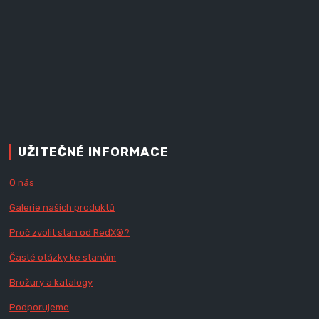
UŽITEČNÉ INFORMACE
O nás
Galerie našich produktů
Proč zvolit stan od Red
X
®?
Časté otázky ke stanům
Brožury a katalogy
Podporujeme