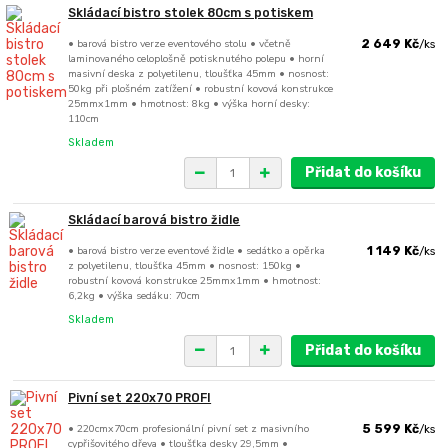
Skládací bistro stolek 80cm s potiskem
• barová bistro verze eventového stolu • včetně
2 649 Kč
/
ks
laminovaného celoplošně potisknutého polepu • horní
masivní deska z polyetilenu, tloušťka 45mm • nosnost:
50kg při plošném zatížení • robustní kovová konstrukce
25mmx1mm • hmotnost: 8kg • výška horní desky:
110cm
Skladem
Přidat do košíku
Skládací barová bistro židle
• barová bistro verze eventové židle • sedátko a opěrka
1 149 Kč
/
ks
z polyetilenu, tloušťka 45mm • nosnost: 150kg •
robustní kovová konstrukce 25mmx1mm • hmotnost:
6,2kg • výška sedáku: 70cm
Skladem
Přidat do košíku
Pivní set 220x70 PROFI
• 220cmx70cm profesionální pivní set z masivního
5 599 Kč
/
ks
cypřišovitého dřeva • tloušťka desky 29,5mm •