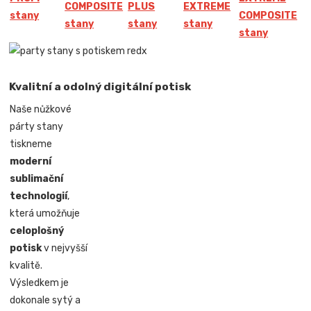
COMPOSITE
PLUS
EXTREME
stany
COMPOSITE
stany
stany
stany
stany
Kvalitní a odolný digitální potisk
Naše nůžkové
párty stany
tiskneme
moderní
sublimační
technologií
,
která umožňuje
celoplošný
potisk
v nejvyšší
kvalitě.
Výsledkem je
dokonale sytý a