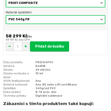
Materiál opláštění
58 299 Kč
/
ks
48 181 Kč
bez DPH
Přidat do košíku
Číslo produktu:
P82CS4PVC
Výrobce:
RedX®
Záruka:
24 měsíců
Záruka na klouby a
10 let
spoje:
100% Voděodolnost:
Ano
Snížená hořlavost:
Ano, BS nebo a B1 certifikace
Opláštění:
340g/m2 PVC
Doba dodání:
8-14 prac. dnů
Technika potisku:
Digitální sublimace
Zákazníci s tímto produktem také kupují: