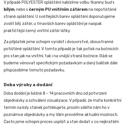
V případě POLYESTER opláštění nabízíme volbu tkaniny buď s
bílým
, nebo s
černým PU vnitřním zátěrem
na nepotištěné
straně opláštění. U světlejších barev opláštění doporučujeme
zvolit bílý zátěr, u tmavších barev opláštění je naopak
praktičtější černý vnitřní zátěr látky.
Za příplatek jsme schopni vyrobit i dvouvrstvé, oboustranně
potištěné opláštění. V tomto případě je tak potisk na bočnicích
pro stan jak na vnitřní, tak i na vnější straně bočnice.
Rádi se
budeme věnovat specifickým požadavkům a daný balíček dále
přispůsobíme tomuto požadavku
.
Doba výroby a dodání
Doba dodání je běžně 8 – 14 pracovních dnů od potvrzení
objednávky a schválení vizualizace. V případě, že máte konkrétní
termín na kdy stánek potřebujete, prosím sdělte nám ho v
poznámce objednávky a my Vám prověříme aktuální možnosti.
Často jsme schopni proces uspíšit a stan dodat v co nejkratším