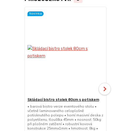
Novinka
Skládací bistro stolek 80cm s potiskem
Skládací bar
• barová bistro verze eventového stolu •
• barová bis
včetně laminovaného celoplošně
sedátko a op
potisknutého polepu • horní masivní deska z
45mm • nosno
polyetilenu, tloušťka 45mm • nosnost: 50kg
konstrukce 
při plošném zatížení • robustní kovová
výška sedák
konstrukce 25mmx1mm • hmotnost: 8kg •