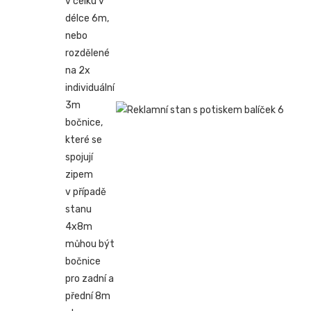
v celku v
délce 6m,
nebo
rozdělené
na 2x
individuální
3m
bočnice,
které se
spojují
zipem
v případě
stanu
4x8m
můhou být
bočnice
pro zadní a
přední 8m