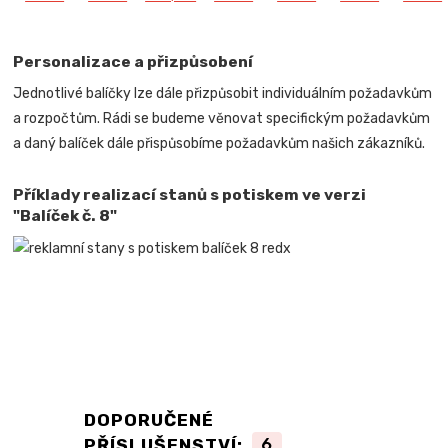
Personalizace a přizpůsobení
Jednotlivé balíčky lze dále přizpůsobit individuálním požadavkům
a rozpočtům. Rádi se budeme věnovat specifickým požadavkům
a daný balíček dále přispůsobíme požadavkům našich zákazníků.
Příklady realizací stanů s potiskem ve verzi
"Balíček č. 8"
DOPORUČENÉ
PŘÍSLUŠENSTVÍ:
6