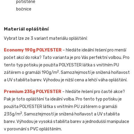
potištěné
bočnice
Materiál opláštění
Vybrat lze ze 3 variant materiálu opláštění:
Economy 190g POLYESTER
– hledáte ideální řešení pro menší
počet akcí do roka? Tato varianta je pro Vás perfektní volbou. Pro
tento typ potisku je použita POLYESTER látka s vnitřním PU
2
zátěrem o gramáži 190g/m
. Samozřejmostí je snížená hořlavost
a UV stabilita barev. Výhodou je nižší cena a lehčí váha opláštění.
Premium 235g POLYESTER
– hledáte řešení pro časté akce?
Pak je toto opláštění ta ideální volba. Pro tento typ potisku je
použita POLYESTER látka s vnitřním PU zátěrem o gramáži
2
235g/m
. Samozřejmostí je snížená hořlavost a UV stabilita
barev. Výhodou je vysoká stabilita barev a jednodušší manipulace
v porovnání s PVC opláštěním.