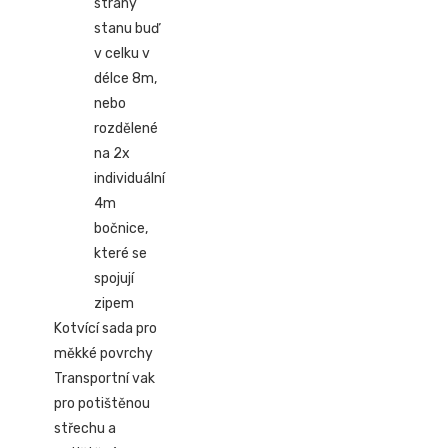
strany
stanu buď
v celku v
délce 8m,
nebo
rozdělené
na 2x
individuální
4m
bočnice,
které se
spojují
zipem
Kotvící sada pro
měkké povrchy
Transportní vak
pro potištěnou
střechu a