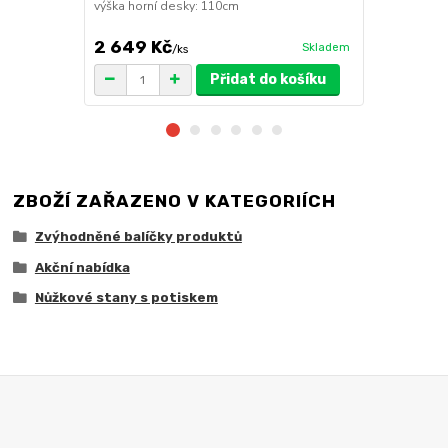
výška horní desky: 110cm
2 649 Kč
1 149 Kč
Skladem
/
ks
Přidat do košíku
ZBOŽÍ ZAŘAZENO V KATEGORIÍCH
Zvýhodněné balíčky produktů
Akční nabídka
Nůžkové stany s potiskem