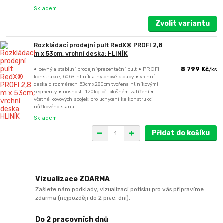
Skladem
Zvolit variantu
Rozkládací prodejní pult RedX® PROFI 2,8
m x 53cm, vrchní deska: HLINÍK
• pevný a stabilní prodejní/prezentační pult • PROFI
8 799 Kč
/
ks
konstrukce, 6063 hliník a nylonové klouby • vrchní
deska o rozměrech 53cmx280cm tvořena hliníkovými
segmenty • nosnost: 120kg při plošném zatížení •
včetně kovových spojek pro uchycení ke konstrukci
nůžkového stanu
Skladem
Přidat do košíku
Vizualizace ZDARMA
Zašlete nám podklady, vizualizaci potisku pro vás připravíme
zdarma (nejpozději do 2 prac. dní).
Do 2 pracovních dnů