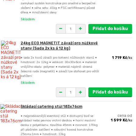
zamykací systém konstrukce pro snadné a bezpečné
složení • váha setu: 41kg • FSC certifikovaný původ
dřeva • množstevní slevy
Skladem
Přidat do košíku
24kg ECO MAGNETIT závaží pro nůžkové
stany (Sada 2x ks á 12 kg)
• sada 2x kusů závaží pro kotvení nůžkových stanů •
1 719 Kč
/
ks
hmotnost: 2x 12kg • velikost: 30x30x6cm • materiál
vnějšího obalu: polymer • materiál náplně: drcená
železná ruda (magnetit) • závaží lze stohovat pro větší
zatížení
Skladem
Přidat do košíku
Skládací catering stůl 183x76cm
• nejprodávanější eventový stůl • dostupný buď se
cena od
skládací nebo pevnou vrchní deskou • horní masivní
1 599 Kč
/
ks
deska z polyetilenu, tloušťka 45mm • nosnost: 170kg
při plošném zatížení • robustní kovová konstrukce
25mmx1mm • hmotnost: 13kg