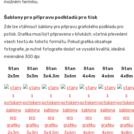
možném termínu.
Šablony pro přípravu podkladů pro tisk
Zde lze stáhnout šablony pro přípravu grafického podkladu pro
potisk. Grafika musí být připravena v křivkách, včetně převedení
všech textů do tohoto formátu. Pokud grafika obsahuje
fotografie, je nutné fotografie dodat ve vysoké kvalitě, ideálně
minimálně 300 dpi:
Stan
Stan
Stan
Stan
Stan
Stan
Stan
2x3m
3x3m
3x4,5m
3x6m
4x4m
4x6m
4x8m