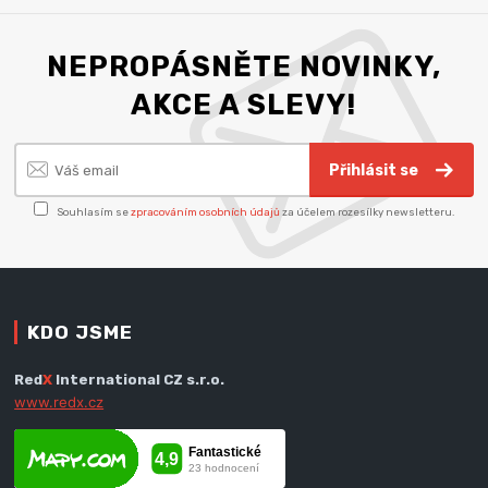
NEPROPÁSNĚTE NOVINKY,
AKCE A SLEVY!
Přihlásit se
Souhlasím se
zpracováním osobních údajů
za účelem rozesílky newsletteru.
KDO JSME
Red
X
International CZ s.r.o.
www.redx.cz