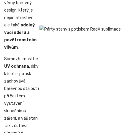
věrný barevný
design, který je
nejen atraktivní,
ale také
odolný
vůči oděru a
povětrnostním
vlivům
.
Samozřejmostí je
UV ochrana
, díky
které si potisk
zachovává
barevnou stálost i
při častém
vystavení
slunečnímu
záření, a váš stan
tak zůstává