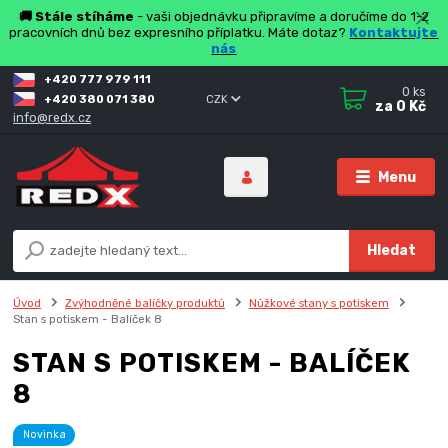
🚚 Stále stíháme
- vaši objednávku připravíme a doručíme do 1-2
pracovních dnů bez expresního příplatku. Máte dotaz?
Kontaktujte
nás
+420 777 979 111
0
ks
+420 380 071 380
CZK
za
0 Kč
info@redx.cz
Menu
Hledat
Úvod
Zvýhodněné balíčky produktů
Nůžkové stany s potiskem
Stan s potiskem - Balíček 8
STAN S POTISKEM - BALÍČEK
8
Novinka