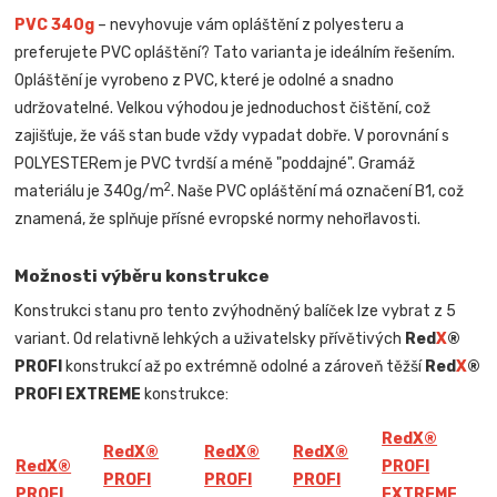
PVC 340g
– nevyhovuje vám opláštění z polyesteru a
preferujete PVC opláštění? Tato varianta je ideálním řešením.
Opláštění je vyrobeno z PVC, které je odolné a snadno
udržovatelné. Velkou výhodou je jednoduchost čištění, což
zajišťuje, že váš stan bude vždy vypadat dobře. V porovnání s
POLYESTERem je PVC tvrdší a méně "poddajné". Gramáž
2
materiálu je 340g/m
. Naše PVC opláštění má označení B1, což
znamená, že splňuje přísné evropské normy nehořlavosti.
Možnosti výběru konstrukce
Konstrukci stanu pro tento zvýhodněný balíček lze vybrat z 5
variant. Od relativně lehkých a uživatelsky přívětivých
Red
X
®
PROFI
konstrukcí až po extrémně odolné a zároveň těžší
Red
X
®
PROFI EXTREME
konstrukce:
Red
X
®
Red
X
®
Red
X
®
Red
X
®
Red
X
®
PROFI
PROFI
PROFI
PROFI
PROFI
EXTREME