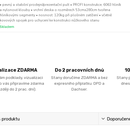
• pevný a stabilní prodejní/prezentační pult • PROFI konstrukce, 6063 hliník
a nylonové klouby • vrchní deska o rozměrech 53cmx280cm tvořena
hliníkovými segmenty • nosnost: 120kg při plošném zatížení • včetně
kovových spojek pro uchycení ke konstrukci nůžkového stanu
Skladem
alizace ZDARMA
Do 2 pracovních dnů
1
ám podklady, vizualizaci
Stany doručíme ZDARMA a bez
Stany 
ro vás připravíme zdarma
expresního příplatku. DPD a
dnes
zději do 2 prac. dní).
Dachser.
s produktu
Doporučené 