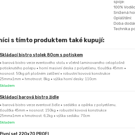
spoje:
100% Voděo
Snížená hoř
Opláštění:
Doba dodán
Technika po
íci s tímto produktem také kupují:
Skládací bistro stolek 80cm s potiskem
• barová bistro verze eventového stolu • včetně laminovaného celoplošně
potisknutého polepu • horní masivní deska z polyetilenu, tloušťka 45mm •
nosnost: 50kg při plošném zatížení • robustní kovová konstrukce
25mmx1mm • hmotnost: 8kg • výška horní desky: 110cm
Skladem
Skládací barová bistro židle
• barová bistro verze eventové židle • sedátko a opěrka z polyetilenu,
tloušťka 45mm • nosnost: 150kg • robustní kovová konstrukce
25mmx1mm • hmotnost: 6,2kg • výška sedáku: 70cm
Skladem
Pivní set 220x70 PROFI