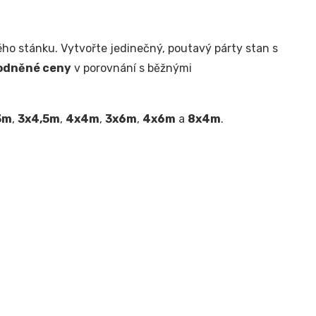
ho stánku. Vytvořte jedinečný, poutavý párty stan s
odněné ceny
v porovnání s běžnými
3m
,
3x4,5m
,
4x4m
,
3x6m
,
4x6m
a
8x4m
.