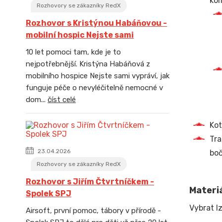
kom
Rozhovory se zákazníky RedX
Rozhovor s Kristýnou Habáňovou -
mobilní hospic Nejste sami
10 let pomoci tam, kde je to
nejpotřebnější. Kristýna Habáňová z
mobilního hospice Nejste sami vypráví, jak
funguje péče o nevyléčitelně nemocné v
dom...
číst celé
Kot
Tra
23.04.2026
bo
Rozhovory se zákazníky RedX
Rozhovor s Jiřím Čtvrtníčkem -
Materiá
Spolek SPJ
Vybrat lz
Airsoft, první pomoc, tábory v přírodě -