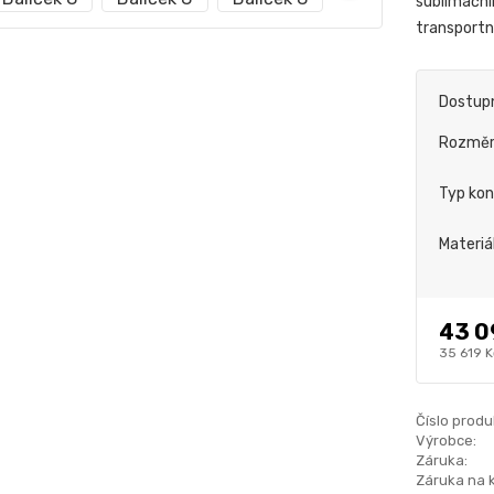
sublimační
transportn
Dostup
Rozmě
Typ kon
Materiá
43 0
35 619 K
Číslo produ
Výrobce:
Záruka:
Záruka na 