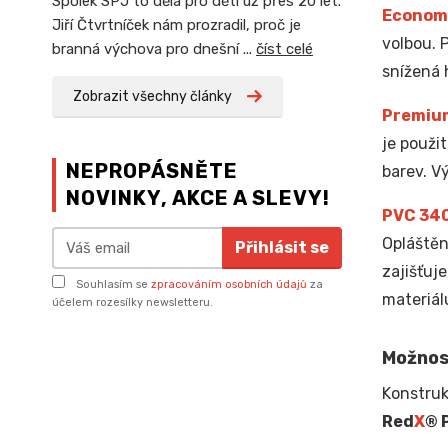
Spolek SPJ to dělá pro děti už přes 20 let.
Econom
Jiří Čtvrtníček nám prozradil, proč je
volbou. 
branná výchova pro dnešní ...
číst celé
snížená 
Zobrazit všechny články
Premiu
je použi
NEPROPÁSNĚTE
barev. V
NOVINKY, AKCE A SLEVY!
PVC 34
Opláštěn
Přihlásit se
zajišťuj
Souhlasím se
zpracováním osobních údajů
za
materiál
účelem rozesílky newsletteru.
Možnos
Konstruk
Red
X
® 