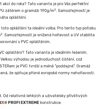
t akcí do roka? Tato varianta je pro Vás perfektní
2
m PU zátěrem o gramáži 190g/m
. Samozřejmostí je
váha opláštění.
toto opláštění ta ideální volba. Pro tento typ potisku
2
m
. Samozřejmostí je snížená hořlavost a UV stabilita
 porovnání s PVC opláštěním.
C opláštění? Tato varianta je ideálním řešením.
. Velkou výhodou je jednoduchost čištění, což
YESTERem je PVC tvrdší a méně "poddajné". Gramáž
ená, že splňuje přísné evropské normy nehořlavosti.
. Od relativně lehkých a uživatelsky přívětivých
d
X
® PROFI EXTREME
konstrukce: