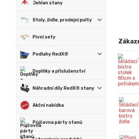
Jehlan stany
Stoly, židle, prodejní pulty
Pivní sety
Zákazn
Podlahy RedX®
Doplňky a příslušenství
Náhradní díly RedX® stany
Akční nabídka
Půjčovna párty stanů