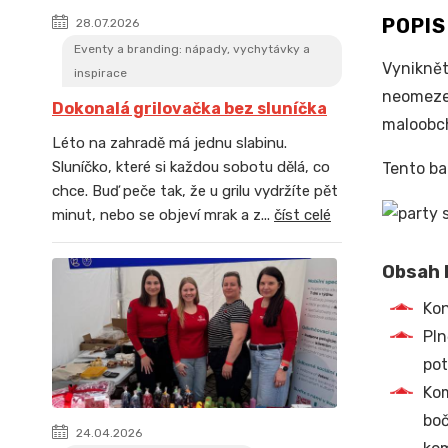
POPI
28.07.2026
Eventy a branding: nápady, vychytávky a
Vyniknět
inspirace
neomezen
Dokonalá grilovačka bez sluníčka
maloobch
Léto na zahradě má jednu slabinu.
Sluníčko, které si každou sobotu dělá, co
Tento ba
chce. Buď peče tak, že u grilu vydržíte pět
minut, nebo se objeví mrak a z...
číst celé
Obsah b
Kon
Pln
pot
Kom
boč
24.04.2026