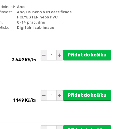
dolnost:
Ano
lavost:
Ano, BS nebo a B1 certifikace
POLYESTER nebo PVC
í:
8-14 prac. dnů
tisku:
Digitální sublimace
Přidat do košíku
2 649 Kč
/
ks
Přidat do košíku
1 149 Kč
/
ks