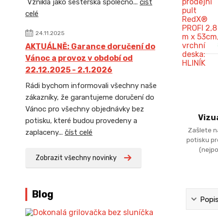
Vznikla jako sesterská společno...
číst
celé
24.11.2025
AKTUÁLNĚ: Garance doručení do
Vánoc a provoz v období od
22.12.2025 - 2.1.2026
Rádi bychom informovali všechny naše
zákazníky, že garantujeme doručení do
Vánoc pro všechny objednávky bez
Vizu
potisku, které budou provedeny a
Zašlete n
zaplaceny...
číst celé
potisku p
(nejpo
Zobrazit všechny novinky
Blog
Popi