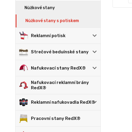
Nůžkové stany
Nůžkové stany s potiskem
Reklamní potisk
Strečové beduínské stany
Nafukovací stany RedX®
Nafukovací reklamní brány
RedX®
Reklamní nafukovadla RedX®
Pracovní stany RedX®