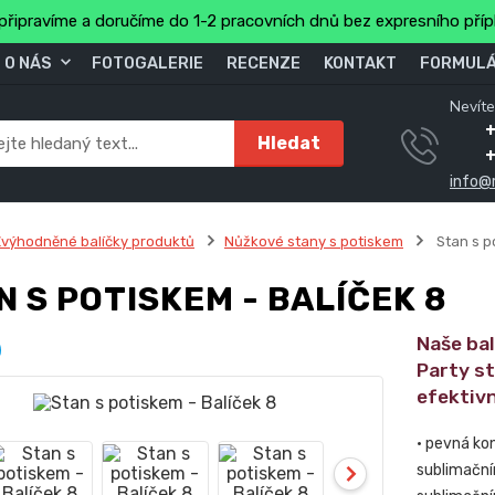
připravíme a doručíme do 1-2 pracovních dnů bez expresního pří
O NÁS
FOTOGALERIE
RECENZE
KONTAKT
FORMULÁ
Nevíte
+
Hledat
info@
výhodněné balíčky produktů
Nůžkové stany s potiskem
Stan s p
N S POTISKEM - BALÍČEK 8
Naše ba
Party s
efektivn
• pevná ko
sublimační