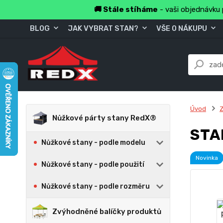
🚚 Stále stíháme
- vaši objednávku 
BLOG
JAK VYBRAT STAN?
VŠE O NÁKUPU
Úvod
Z
Nůžkové párty stany RedX®
STA
Nůžkové stany - podle modelu
Novinka
Nůžkové stany - podle použití
Nůžkové stany - podle rozměru
Zvýhodněné balíčky produktů