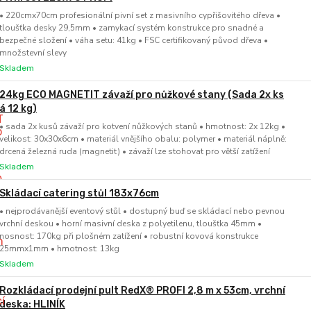
• 220cmx70cm profesionální pivní set z masivního cypřišovitého dřeva •
tloušťka desky 29,5mm • zamykací systém konstrukce pro snadné a
bezpečné složení • váha setu: 41kg • FSC certifikovaný původ dřeva •
množstevní slevy
Skladem
24kg ECO MAGNETIT závaží pro nůžkové stany (Sada 2x ks
á 12 kg)
• sada 2x kusů závaží pro kotvení nůžkových stanů • hmotnost: 2x 12kg •
velikost: 30x30x6cm • materiál vnějšího obalu: polymer • materiál náplně:
drcená železná ruda (magnetit) • závaží lze stohovat pro větší zatížení
Skladem
Skládací catering stůl 183x76cm
• nejprodávanější eventový stůl • dostupný buď se skládací nebo pevnou
vrchní deskou • horní masivní deska z polyetilenu, tloušťka 45mm •
nosnost: 170kg při plošném zatížení • robustní kovová konstrukce
25mmx1mm • hmotnost: 13kg
Skladem
Rozkládací prodejní pult RedX® PROFI 2,8 m x 53cm, vrchní
deska: HLINÍK