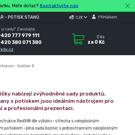
platku. Máte dotaz?
Kontaktujte nás
Ř – POTISK STANŮ
Přihlášení
CZK
 si rady? Zavolejte.
420 777 979 111
0
ks
za
0 Kč
+420 380 071 380
redx.cz
otiskem - Balíček 8
líčky nabízejí zvýhodněné sady produktů.
tany s potiskem jsou ideálním nástrojem pro
í a profesionální prezentaci.
nstrukce RedX® dle výběru • střecha s celoplošným
m potiskem • plná sada bočnic s jednostranným celoplošným