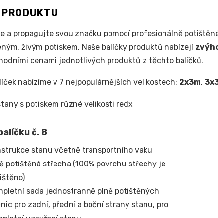
S PRODUKTU
e a propagujte svou značku pomocí profesionálně potištěné
ým, živým potiskem. Naše balíčky produktů nabízejí
zvýh
odními cenami jednotlivých produktů z těchto balíčků.
líček nabízíme v 7 nejpopulárnějších velikostech:
2x3m
,
3x
alíčku č. 8
strukce stanu včetně transportního vaku
ě potištěná střecha (100% povrchu střechy je
ištěno)
pletní sada jednostranně plně potištěných
nic pro zadní, přední a boční strany stanu, pro