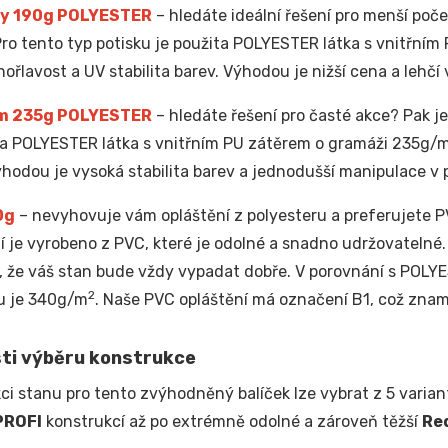
y 190g POLYESTER
– hledáte ideální řešení pro menší poče
Pro tento typ potisku je použita POLYESTER látka s vnitřní
hořlavost a UV stabilita barev. Výhodou je nižší cena a lehčí 
m 235g POLYESTER
– hledáte řešení pro časté akce? Pak je 
ta POLYESTER látka s vnitřním PU zátěrem o gramáži 235g/
ýhodou je vysoká stabilita barev a jednodušší manipulace v
0g
– nevyhovuje vám opláštění z polyesteru a preferujete PV
í je vyrobeno z PVC, které je odolné a snadno udržovatelné
e, že váš stan bude vždy vypadat dobře. V porovnání s POL
2
u je 340g/m
. Naše PVC opláštění má označení B1, což znam
ti výběru konstrukce
ci stanu pro tento zvýhodněný balíček lze vybrat z 5 variant
PROFI
konstrukcí až po extrémně odolné a zároveň těžší
Re