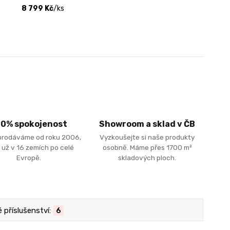
8 799 Kč
/
ks
00% spokojenost
Showroom a sklad v ČB
prodáváme od roku 2006,
Vyzkoušejte si naše produkty
 už v 16 zemích po celé
osobně. Máme přes 1700 m²
Evropě.
skladových ploch.
příslušenství:
6