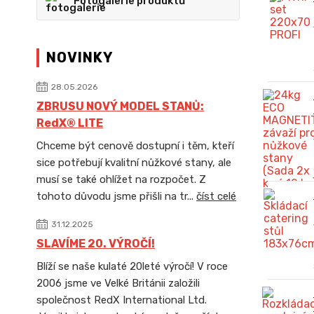
Fotogalerie produktů
NOVINKY
28.05.2026
ZBRUSU NOVÝ MODEL STANŮ:
RedX® LITE
Chceme být cenově dostupní i těm, kteří
sice potřebují kvalitní nůžkové stany, ale
musí se také ohlížet na rozpočet. Z
tohoto důvodu jsme přišli na tr...
číst celé
31.12.2025
SLAVÍME 20. VÝROČÍ!
Blíží se naše kulaté 20leté výročí! V roce
2006 jsme ve Velké Británii založili
společnost RedX International Ltd.