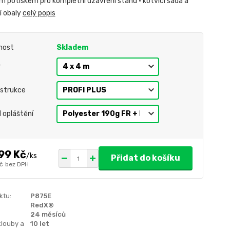
m potiskem pro kompletní uzavření stanu • kotvící sada a
í obaly
celý popis
nost
Skladem
r
strukce
l opláštění
99 Kč
/
ks
Přidat do košíku
č
bez DPH
ktu:
P875E
RedX®
24 měsíců
klouby a
10 let