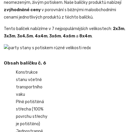
neomezeným, živým potiskem. Naše balíčky produktů nabízejí
zvýhodněné ceny
v porovnání s běžnými maloobchodními
cenami jednotlivých produktů z těchto balíčků.
Tento balíček nabízíme v 7 nejpopulárnějších velikostech:
2x3m
,
3x3m
,
3x4,5m
,
4x4m
,
3x6m
,
4x6m
a
8x4m
.
Obsah balíčku č. 6
Konstrukce
stanu včetně
transportního
vaku
Plně potištěná
střecha (100%
povrchu střechy
je potištěno)
Jednostranně