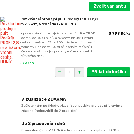
Zvolit variantu
Rozkládací prodejní pult RedX® PROFI 2,8
m x 53cm, vrchní deska: HLINÍK
• pevný a stabilní prodejní/prezentační pult • PROFI
8 799 Kč
/
ks
konstrukce, 6063 hliník a nylonové klouby • vrchní
deska o rozměrech 53cmx280cm tvořena hliníkovými
segmenty • nosnost: 120kg při plošném zatížení •
včetně kovových spojek pro uchycení ke konstrukci
nůžkového stanu
Skladem
Přidat do košíku
Vizualizace ZDARMA
Zašlete nám podklady, vizualizaci potisku pro vás připravíme
zdarma (nejpozději do 2 prac. dní).
Do 2 pracovních dnů
Stany doručíme ZDARMA a bez expresního příplatku. DPD a