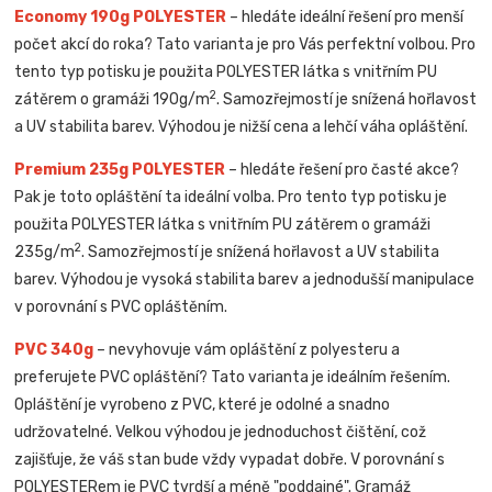
Economy 190g POLYESTER
– hledáte ideální řešení pro menší
počet akcí do roka? Tato varianta je pro Vás perfektní volbou. Pro
tento typ potisku je použita POLYESTER látka s vnitřním PU
2
zátěrem o gramáži 190g/m
. Samozřejmostí je snížená hořlavost
a UV stabilita barev. Výhodou je nižší cena a lehčí váha opláštění.
Premium 235g POLYESTER
– hledáte řešení pro časté akce?
Pak je toto opláštění ta ideální volba. Pro tento typ potisku je
použita POLYESTER látka s vnitřním PU zátěrem o gramáži
2
235g/m
. Samozřejmostí je snížená hořlavost a UV stabilita
barev. Výhodou je vysoká stabilita barev a jednodušší manipulace
v porovnání s PVC opláštěním.
PVC 340g
– nevyhovuje vám opláštění z polyesteru a
preferujete PVC opláštění? Tato varianta je ideálním řešením.
Opláštění je vyrobeno z PVC, které je odolné a snadno
udržovatelné. Velkou výhodou je jednoduchost čištění, což
zajišťuje, že váš stan bude vždy vypadat dobře. V porovnání s
POLYESTERem je PVC tvrdší a méně "poddajné". Gramáž