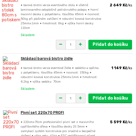
• barová bistro verze eventového stolu • včetně
2 649 Kč
/
ks
laminovaného celoplošně potisknutého polepu • horní
masivní deska z polyetilenu, tloušťka 45mm • nosnost:
50kg při plošném zatížení • robustní kovová konstrukce
25mmx1mm • hmotnost: 8kg • výška horní desky:
110cm
Skladem
Přidat do košíku
Skládací barová bistro židle
• barová bistro verze eventové židle • sedátko a opěrka
1 149 Kč
/
ks
z polyetilenu, tloušťka 45mm • nosnost: 150kg •
robustní kovová konstrukce 25mmx1mm • hmotnost:
6,2kg • výška sedáku: 70cm
Skladem
Přidat do košíku
Pivní set 220x70 PROFI
• 220cmx70cm profesionální pivní set z masivního
5 599 Kč
/
ks
cypřišovitého dřeva • tloušťka desky 29,5mm •
zamykací systém konstrukce pro snadné a bezpečné
složení • váha setu: 41kg • FSC certifikovaný původ