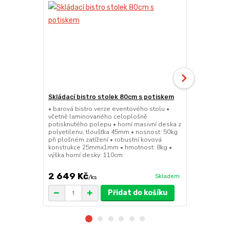
Skládací bistro stolek 80cm s potiskem
Skládací bar
• barová bistro verze eventového stolu •
• barová bis
včetně laminovaného celoplošně
sedátko a op
potisknutého polepu • horní masivní deska z
45mm • nosno
polyetilenu, tloušťka 45mm • nosnost: 50kg
konstrukce 
při plošném zatížení • robustní kovová
výška sedák
konstrukce 25mmx1mm • hmotnost: 8kg •
výška horní desky: 110cm
2 649 Kč
1 149 Kč
Skladem
/
ks
Přidat do košíku