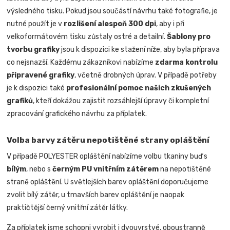
výsledného tisku. Pokud jsou součástí návrhu také fotografie, je
nutné použít je v
rozlišení alespoň 300 dpi
, aby i při
velkoformátovém tisku zůstaly ostré a detailní.
Šablony pro
tvorbu grafiky
jsou k dispozici ke stažení níže, aby byla příprava
co nejsnazší. Každému zákazníkovi nabízíme
zdarma kontrolu
připravené grafiky
, včetně drobných úprav. V případě potřeby
je k dispozici také
profesionální pomoc našich zkušených
grafiků
, kteří dokážou zajistit rozsáhlejší úpravy či kompletní
zpracování grafického návrhu za příplatek.
Volba barvy zátěru nepotištěné strany opláštění
V případě POLYESTER opláštění nabízíme volbu tkaniny buď s
bílým
, nebo s
černým PU vnitřním zátěrem
na nepotištěné
straně opláštění. U světlejších barev opláštění doporučujeme
zvolit bílý zátěr, u tmavších barev opláštění je naopak
praktičtější černý vnitřní zátěr látky.
Za příplatek jsme schopni vyrobit i dvouvrstvé, oboustranně