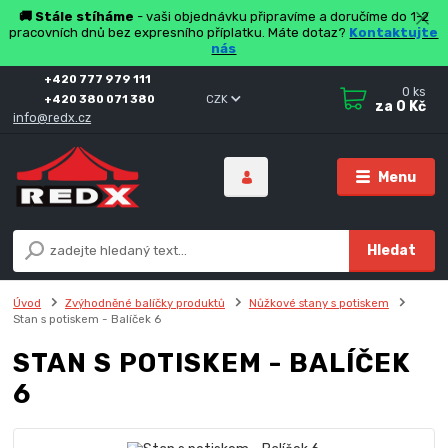
🚚 Stále stíháme
- vaši objednávku připravíme a doručíme do 1-2
pracovních dnů bez expresního příplatku. Máte dotaz?
Kontaktujte
nás
+420 777 979 111
0
ks
+420 380 071 380
CZK
za
0 Kč
info@redx.cz
Menu
Hledat
Úvod
Zvýhodněné balíčky produktů
Nůžkové stany s potiskem
Stan s potiskem - Balíček 6
STAN S POTISKEM - BALÍČEK
6