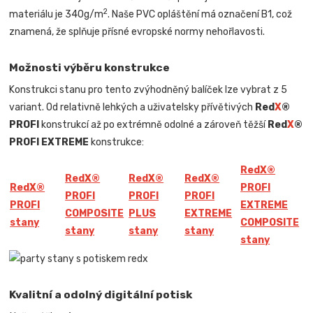
2
materiálu je 340g/m
. Naše PVC opláštění má označení B1, což
znamená, že splňuje přísné evropské normy nehořlavosti.
Možnosti výběru konstrukce
Konstrukci stanu pro tento zvýhodněný balíček lze vybrat z 5
variant. Od relativně lehkých a uživatelsky přívětivých
Red
X
®
PROFI
konstrukcí až po extrémně odolné a zároveň těžší
Red
X
®
PROFI EXTREME
konstrukce:
Red
X
®
Red
X
®
Red
X
®
Red
X
®
Red
X
®
PROFI
PROFI
PROFI
PROFI
PROFI
EXTREME
COMPOSITE
PLUS
EXTREME
stany
COMPOSITE
stany
stany
stany
stany
Kvalitní a odolný digitální potisk