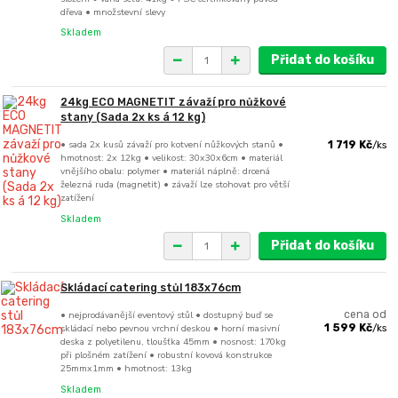
dřeva • množstevní slevy
Skladem
Přidat do košíku
24kg ECO MAGNETIT závaží pro nůžkové
stany (Sada 2x ks á 12 kg)
• sada 2x kusů závaží pro kotvení nůžkových stanů •
1 719 Kč
/
ks
hmotnost: 2x 12kg • velikost: 30x30x6cm • materiál
vnějšího obalu: polymer • materiál náplně: drcená
železná ruda (magnetit) • závaží lze stohovat pro větší
zatížení
Skladem
Přidat do košíku
Skládací catering stůl 183x76cm
• nejprodávanější eventový stůl • dostupný buď se
cena od
skládací nebo pevnou vrchní deskou • horní masivní
1 599 Kč
/
ks
deska z polyetilenu, tloušťka 45mm • nosnost: 170kg
při plošném zatížení • robustní kovová konstrukce
25mmx1mm • hmotnost: 13kg
Skladem