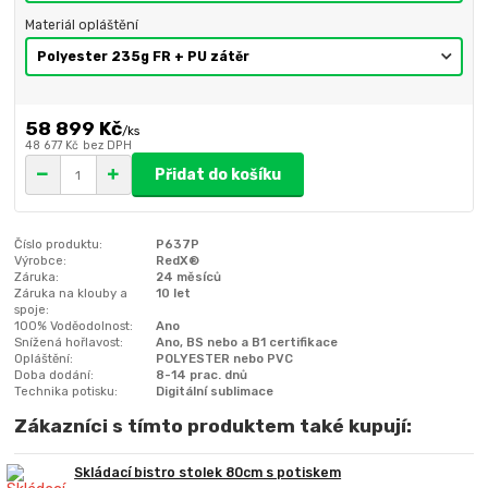
Materiál opláštění
58 899 Kč
/
ks
48 677 Kč
bez DPH
Přidat do košíku
Číslo produktu:
P637P
Výrobce:
RedX®
Záruka:
24 měsíců
Záruka na klouby a
10 let
spoje:
100% Voděodolnost:
Ano
Snížená hořlavost:
Ano, BS nebo a B1 certifikace
Opláštění:
POLYESTER nebo PVC
Doba dodání:
8-14 prac. dnů
Technika potisku:
Digitální sublimace
Zákazníci s tímto produktem také kupují:
Skládací bistro stolek 80cm s potiskem