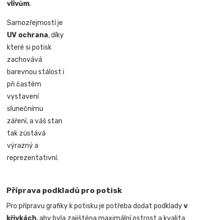
vlivům
.
Samozřejmostí je
UV ochrana
, díky
které si potisk
zachovává
barevnou stálost i
při častém
vystavení
slunečnímu
záření, a váš stan
tak zůstává
výrazný a
reprezentativní.
Příprava podkladů pro potisk
Pro přípravu grafiky k potisku je potřeba dodat podklady
v
křivkách
, aby byla zajištěna maximální ostrost a kvalita