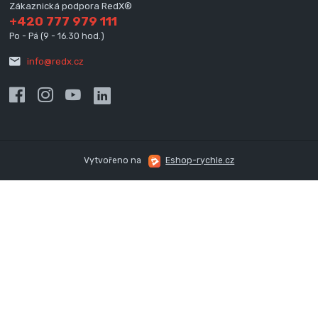
Zákaznická podpora RedX®
+420 777 979 111
Po - Pá (9 - 16.30 hod.)
info@redx.cz
Vytvořeno na
Eshop-rychle.cz