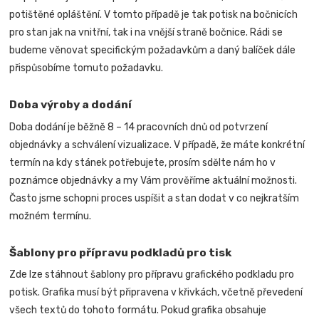
potištěné opláštění. V tomto případě je tak potisk na bočnicích
pro stan jak na vnitřní, tak i na vnější straně bočnice.
Rádi se
budeme věnovat specifickým požadavkům a daný balíček dále
přispůsobíme tomuto požadavku.
Doba výroby a dodání
Doba dodání je běžně 8 – 14 pracovních dnů od potvrzení
objednávky a schválení vizualizace. V případě, že máte konkrétní
termín na kdy stánek potřebujete, prosím sdělte nám ho v
poznámce objednávky a my Vám prověříme aktuální možnosti.
Často jsme schopni proces uspíšit a stan dodat v co nejkratším
možném termínu.
Šablony pro přípravu podkladů pro tisk
Zde lze stáhnout šablony pro přípravu grafického podkladu pro
potisk. Grafika musí být připravena v křivkách, včetně převedení
všech textů do tohoto formátu. Pokud grafika obsahuje