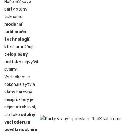
Naše nůžkové
párty stany
tiskneme
moderní
sublimační
technologií
,
která umožňuje
celoplošný
potisk
v nejvyšší
kvalitě.
Výsledkem je
dokonale sytý a
věrný barevný
design, který je
nejen atraktivní,
ale také
odolný
vůči oděru a
povětrnostním