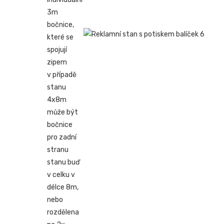
3m
bočnice,
které se
spojují
zipem
v případě
stanu
4x8m
může být
bočnice
pro zadní
stranu
stanu buď
v celku v
délce 8m,
nebo
rozdělena