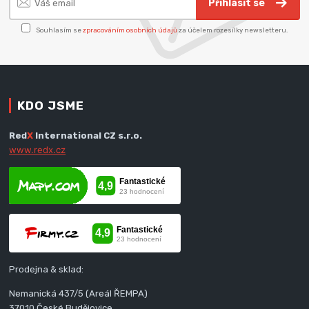
Přihlásit se
Souhlasím se
zpracováním osobních údajů
za účelem rozesílky newsletteru.
KDO JSME
Red
X
International CZ s.r.o.
www.redx.cz
Prodejna & sklad:
Nemanická 437/5 (Areál ŘEMPA)
37010 České Budějovice