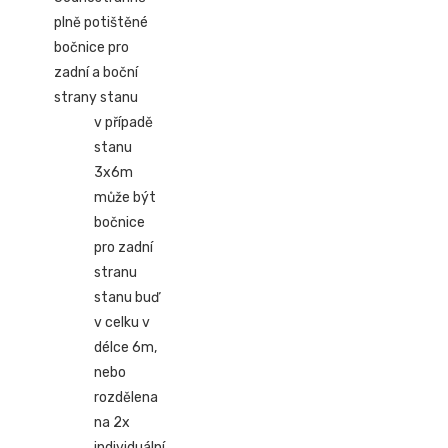
plně potištěné
bočnice pro
zadní a boční
strany stanu
v případě
stanu
3x6m
může být
bočnice
pro zadní
stranu
stanu buď
v celku v
délce 6m,
nebo
rozdělena
na 2x
individuální