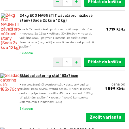
Přidat do košíku
24kg ECO MAGNETIT závaží pro nůžkové
stany (Sada 2x ks á 12 kg)
• sada 2x kusů závaží pro kotvení nůžkových stanů •
1 719 Kč
/
ks
hmotnost: 2x 12kg • velikost: 30x30x6cm • materiál
vnějšího obalu: polymer • materiál náplně: drcená
železná ruda (magnetit) • závaží lze stohovat pro větší
zatížení
Skladem
Přidat do košíku
Skládací catering stůl 183x76cm
• nejprodávanější eventový stůl • dostupný buď se
cena od
skládací nebo pevnou vrchní deskou • horní masivní
1 599 Kč
/
ks
deska z polyetilenu, tloušťka 45mm • nosnost: 170kg
při plošném zatížení • robustní kovová konstrukce
25mmx1mm • hmotnost: 13kg
Skladem
Zvolit variantu