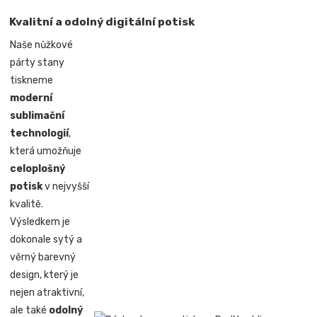
Kvalitní a odolný digitální potisk
Naše nůžkové
párty stany
tiskneme
moderní
sublimační
technologií
,
která umožňuje
celoplošný
potisk
v nejvyšší
kvalitě.
Výsledkem je
dokonale sytý a
věrný barevný
design, který je
nejen atraktivní,
ale také
odolný