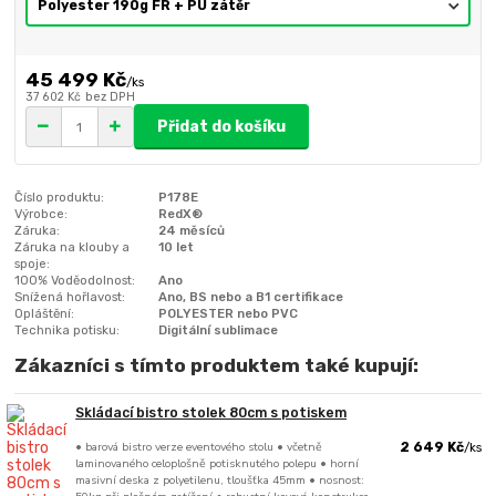
45 499 Kč
/
ks
37 602 Kč
bez DPH
Přidat do košíku
Číslo produktu:
P178E
Výrobce:
RedX®
Záruka:
24 měsíců
Záruka na klouby a
10 let
spoje:
100% Voděodolnost:
Ano
Snížená hořlavost:
Ano, BS nebo a B1 certifikace
Opláštění:
POLYESTER nebo PVC
Technika potisku:
Digitální sublimace
Zákazníci s tímto produktem také kupují:
Skládací bistro stolek 80cm s potiskem
• barová bistro verze eventového stolu • včetně
2 649 Kč
/
ks
laminovaného celoplošně potisknutého polepu • horní
masivní deska z polyetilenu, tloušťka 45mm • nosnost: