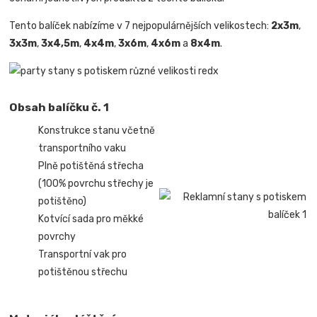
Tento balíček nabízíme v 7 nejpopulárnějších velikostech:
2x3m
,
3x3m
,
3x4,5m
,
4x4m
,
3x6m
,
4x6m
a
8x4m
.
Obsah balíčku č. 1
Konstrukce stanu včetně
transportního vaku
Plně potištěná střecha
(100% povrchu střechy je
potištěno)
Kotvící sada pro měkké
povrchy
Transportní vak pro
potištěnou střechu