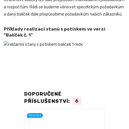
a rozpočtům. Rádi se budeme věnovat specifickým požadavkům
a daný balíček dále přispůsobíme požadavkům našich zákazníků.
Příklady realizací stanů s potiskem ve verzi
"Balíček č. 1"
DOPORUČENÉ
PŘÍSLUŠENSTVÍ:
6
Novinka