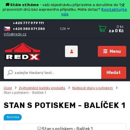
🚚 Stále stíháme
- vaši objednávku připravíme a doručíme do 1-2
pracovních dnů bez expresního příplatku. Máte dotaz?
Kontaktujte
nás
+420 777 979 111
0
ks
+420 380 071 380
CZK
za
0 Kč
info@redx.cz
Menu
Hledat
Úvod
Zvýhodněné balíčky produktů
Nůžkové stany s potiskem
Stan s potiskem - Balíček 1
STAN S POTISKEM - BALÍČEK 1
Novinka