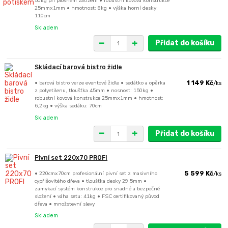
50kg při plošném zatížení • robustní kovová konstrukce
25mmx1mm • hmotnost: 8kg • výška horní desky:
110cm
Skladem
Přidat do košíku
Skládací barová bistro židle
• barová bistro verze eventové židle • sedátko a opěrka
1 149 Kč
/
ks
z polyetilenu, tloušťka 45mm • nosnost: 150kg •
robustní kovová konstrukce 25mmx1mm • hmotnost:
6,2kg • výška sedáku: 70cm
Skladem
Přidat do košíku
Pivní set 220x70 PROFI
• 220cmx70cm profesionální pivní set z masivního
5 599 Kč
/
ks
cypřišovitého dřeva • tloušťka desky 29,5mm •
zamykací systém konstrukce pro snadné a bezpečné
složení • váha setu: 41kg • FSC certifikovaný původ
dřeva • množstevní slevy
Skladem