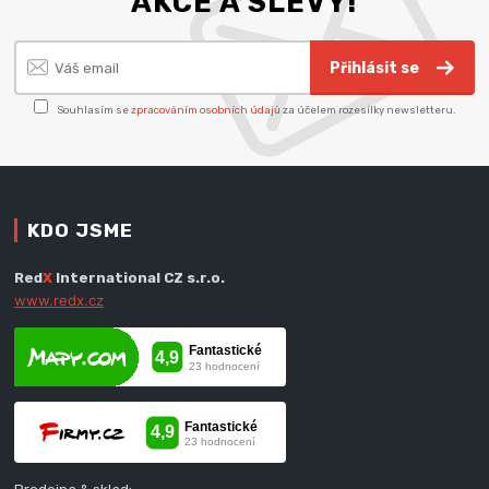
AKCE A SLEVY!
Přihlásit se
Souhlasím se
zpracováním osobních údajů
za účelem rozesílky newsletteru.
KDO JSME
Red
X
International CZ s.r.o.
www.redx.cz