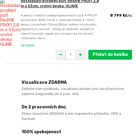
Rozkládací prodejní pult RedX® PROFI 2,8
m x 53cm, vrchní deska: HLINÍK
• pevný a stabilní prodejní/prezentační pult • PROFI
8 799 Kč
/
ks
konstrukce, 6063 hliník a nylonové klouby • vrchní
deska o rozměrech 53cmx280cm tvořena hliníkovými
segmenty • nosnost: 120kg při plošném zatížení •
včetně kovových spojek pro uchycení ke konstrukci
nůžkového stanu
Skladem
Přidat do košíku
Vizualizace ZDARMA
Zašlete nám podklady, vizualizaci potisku pro vás připravíme
zdarma (nejpozději do 2 prac. dní).
Do 2 pracovních dnů
Stany doručíme ZDARMA a bez expresního příplatku. DPD a
Dachser.
100% spokojenost