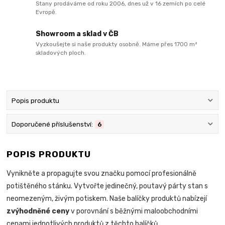
Stany prodáváme od roku 2006, dnes už v 16 zemích po celé
Evropě.
Showroom a sklad v ČB
Vyzkoušejte si naše produkty osobně. Máme přes 1700 m²
skladových ploch.
Popis produktu
Doporučené příslušenství:
6
POPIS PRODUKTU
Vynikněte a propagujte svou značku pomocí profesionálně
potištěného stánku. Vytvořte jedinečný, poutavý párty stan s
neomezeným, živým potiskem. Naše balíčky produktů nabízejí
zvýhodněné ceny
v porovnání s běžnými maloobchodními
cenami jednotlivých produktů z těchto balíčků.