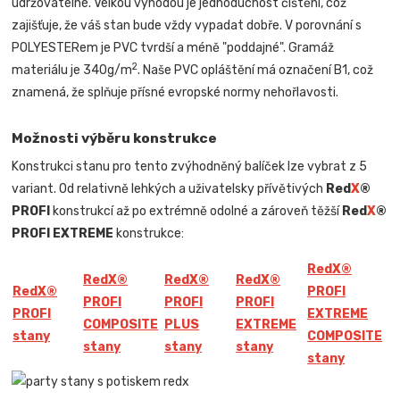
udržovatelné. Velkou výhodou je jednoduchost čištění, což
zajišťuje, že váš stan bude vždy vypadat dobře. V porovnání s
POLYESTERem je PVC tvrdší a méně "poddajné". Gramáž
2
materiálu je 340g/m
. Naše PVC opláštění má označení B1, což
znamená, že splňuje přísné evropské normy nehořlavosti.
Možnosti výběru konstrukce
Konstrukci stanu pro tento zvýhodněný balíček lze vybrat z 5
variant. Od relativně lehkých a uživatelsky přívětivých
Red
X
®
PROFI
konstrukcí až po extrémně odolné a zároveň těžší
Red
X
®
PROFI EXTREME
konstrukce:
Red
X
®
Red
X
®
Red
X
®
Red
X
®
Red
X
®
PROFI
PROFI
PROFI
PROFI
PROFI
EXTREME
COMPOSITE
PLUS
EXTREME
stany
COMPOSITE
stany
stany
stany
stany