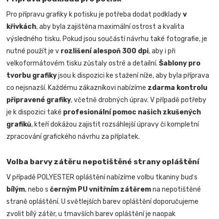
Pro přípravu grafiky k potisku je potřeba dodat podklady
v
křivkách
, aby byla zajištěna maximální ostrost a kvalita
výsledného tisku. Pokud jsou součástí návrhu také fotografie, je
nutné použít je v
rozlišení alespoň 300 dpi
, aby i při
velkoformátovém tisku zůstaly ostré a detailní.
Šablony pro
tvorbu grafiky
jsou k dispozici ke stažení níže, aby byla příprava
co nejsnazší. Každému zákazníkovi nabízíme
zdarma kontrolu
připravené grafiky
, včetně drobných úprav. V případě potřeby
je k dispozici také
profesionální pomoc našich zkušených
grafiků
, kteří dokážou zajistit rozsáhlejší úpravy či kompletní
zpracování grafického návrhu za příplatek.
Volba barvy zátěru nepotištěné strany opláštění
V případě POLYESTER opláštění nabízíme volbu tkaniny buď s
bílým
, nebo s
černým PU vnitřním zátěrem
na nepotištěné
straně opláštění. U světlejších barev opláštění doporučujeme
zvolit bílý zátěr, u tmavších barev opláštění je naopak