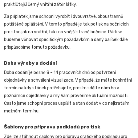
praktičtější černý vnitřní zátěr látky.
Za příplatek jsme schopni vyrobit i dvouvrstvé, oboustranně
potištěné opláštění. V tomto případě je tak potisk na bočnicích
pro stan jak na vnitřní, tak i na vnější straně bočnice.
Rádi se
budeme věnovat specifickým požadavkům a daný balíček dále
přispůsobíme tomuto požadavku.
Doba výroby a dodání
Doba dodání je běžně 8 – 14 pracovních dnů od potvrzení
objednávky a schválení vizualizace. V případě, že máte konkrétní
termín na kdy stánek potřebujete, prosím sdělte nám ho v
poznámce objednávky a my Vám prověříme aktuální možnosti.
Často jsme schopni proces uspíšit a stan dodat v co nejkratším
možném termínu.
Šablony pro přípravu podkladů pro tisk
Zde lze stáhnout šablony pro přípravu grafického podkladu pro