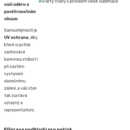
vůči oděru a
povětrnostním
vlivům
.
Samozřejmostí je
UV ochrana
, díky
které si potisk
zachovává
barevnou stálost i
při častém
vystavení
slunečnímu
záření, a váš stan
tak zůstává
výrazný a
reprezentativní.
Příprava podkladů pro potisk