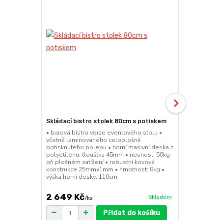
Skládací bistro stolek 80cm s potiskem
Skládací bar
• barová bistro verze eventového stolu •
• barová bis
včetně laminovaného celoplošně
sedátko a op
potisknutého polepu • horní masivní deska z
45mm • nosno
polyetilenu, tloušťka 45mm • nosnost: 50kg
konstrukce 
při plošném zatížení • robustní kovová
výška sedák
konstrukce 25mmx1mm • hmotnost: 8kg •
výška horní desky: 110cm
2 649 Kč
1 149 Kč
Skladem
/
ks
Přidat do košíku