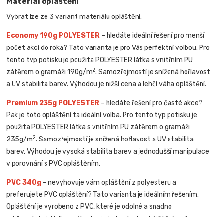
Materiál opláštění
Vybrat lze ze 3 variant materiálu opláštění:
Economy 190g POLYESTER
– hledáte ideální řešení pro menší
počet akcí do roka? Tato varianta je pro Vás perfektní volbou. Pro
tento typ potisku je použita POLYESTER látka s vnitřním PU
2
zátěrem o gramáži 190g/m
. Samozřejmostí je snížená hořlavost
a UV stabilita barev. Výhodou je nižší cena a lehčí váha opláštění.
Premium 235g POLYESTER
– hledáte řešení pro časté akce?
Pak je toto opláštění ta ideální volba. Pro tento typ potisku je
použita POLYESTER látka s vnitřním PU zátěrem o gramáži
2
235g/m
. Samozřejmostí je snížená hořlavost a UV stabilita
barev. Výhodou je vysoká stabilita barev a jednodušší manipulace
v porovnání s PVC opláštěním.
PVC 340g
– nevyhovuje vám opláštění z polyesteru a
preferujete PVC opláštění? Tato varianta je ideálním řešením.
Opláštění je vyrobeno z PVC, které je odolné a snadno