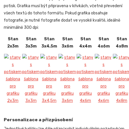
potisk. Grafika musí být připravena v křivkách, včetně převedení
všech textů do tohoto formátu. Pokud grafika obsahuje
fotografie, je nutné fotografie dodat ve vysoké kvalitě, ideálně
minimálně 300 dpi:
Stan
Stan
Stan
Stan
Stan
Stan
Stan
2x3m
3x3m
3x4,5m
3x6m
4x4m
4x6m
4x8m
Personalizace a přizpůsobení
Jednotlivé balíčky lze dále přizpůsobit individuálním požadavkům