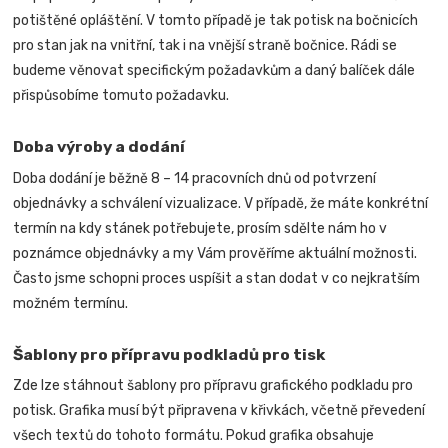
potištěné opláštění. V tomto případě je tak potisk na bočnicích
pro stan jak na vnitřní, tak i na vnější straně bočnice.
Rádi se
budeme věnovat specifickým požadavkům a daný balíček dále
přispůsobíme tomuto požadavku.
Doba výroby a dodání
Doba dodání je běžně 8 – 14 pracovních dnů od potvrzení
objednávky a schválení vizualizace. V případě, že máte konkrétní
termín na kdy stánek potřebujete, prosím sdělte nám ho v
poznámce objednávky a my Vám prověříme aktuální možnosti.
Často jsme schopni proces uspíšit a stan dodat v co nejkratším
možném termínu.
Šablony pro přípravu podkladů pro tisk
Zde lze stáhnout šablony pro přípravu grafického podkladu pro
potisk. Grafika musí být připravena v křivkách, včetně převedení
všech textů do tohoto formátu. Pokud grafika obsahuje