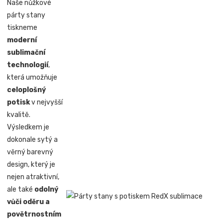
Naše nůžkové
párty stany
tiskneme
moderní
sublimační
technologií
,
která umožňuje
celoplošný
potisk
v nejvyšší
kvalitě.
Výsledkem je
dokonale sytý a
věrný barevný
design, který je
nejen atraktivní,
ale také
odolný
vůči oděru a
povětrnostním