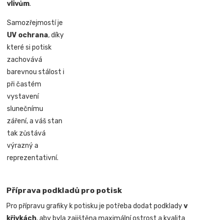
vlivům
.
Samozřejmostí je
UV ochrana
, díky
které si potisk
zachovává
barevnou stálost i
při častém
vystavení
slunečnímu
záření, a váš stan
tak zůstává
výrazný a
reprezentativní.
Příprava podkladů pro potisk
Pro přípravu grafiky k potisku je potřeba dodat podklady
v
křivkách
, aby byla zajištěna maximální ostrost a kvalita