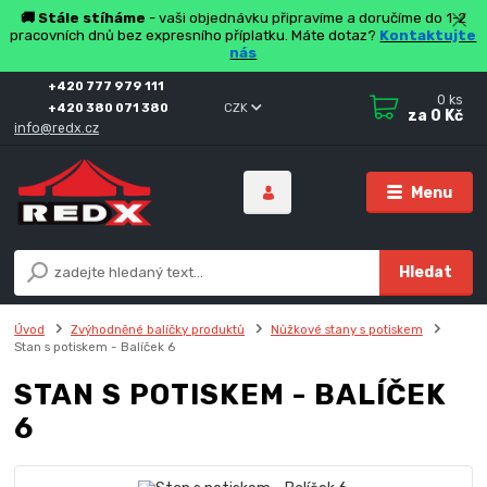
🚚 Stále stíháme
- vaši objednávku připravíme a doručíme do 1-2
pracovních dnů bez expresního příplatku. Máte dotaz?
Kontaktujte
nás
+420 777 979 111
0
ks
+420 380 071 380
CZK
za
0 Kč
info@redx.cz
Menu
Hledat
Úvod
Zvýhodněné balíčky produktů
Nůžkové stany s potiskem
Stan s potiskem - Balíček 6
STAN S POTISKEM - BALÍČEK
6