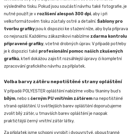
výsledného tisku. Pokud jsou součástí návrhu také fotografie, je
nutné použít je v
rozlišení alespoň 300 dpi
, aby i při
velkoformátovém tisku zůstaly ostré a detailní.
Šablony pro
tvorbu grafiky
jsou k dispozici ke stažení níže, aby byla příprava
co nejsnazší. Každému zákazníkovi nabízíme
zdarma kontrolu
připravené grafiky
, včetně drobných úprav. V případě potřeby
je k dispozici také
profesionální pomoc našich zkušených
grafiků
, kteří dokážou zajistit rozsáhlejší úpravy či kompletní
zpracování grafického návrhu za příplatek.
Volba barvy zátěru nepotištěné strany opláštění
V případě POLYESTER opláštění nabízíme volbu tkaniny buď s
bílým
, nebo s
černým PU vnitřním zátěrem
na nepotištěné
straně opláštění. U světlejších barev opláštění doporučujeme
zvolit bílý zátěr, u tmavších barev opláštění je naopak
praktičtější černý vnitřní zátěr látky.
Za příplatek jsme schopni vyrobit i dvouvrstvé, oboustranně