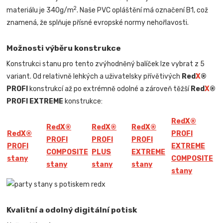
2
materiálu je 340g/m
. Naše PVC opláštění má označení B1, což
znamená, že splňuje přísné evropské normy nehořlavosti.
Možnosti výběru konstrukce
Konstrukci stanu pro tento zvýhodněný balíček lze vybrat z 5
variant. Od relativně lehkých a uživatelsky přívětivých
Red
X
®
PROFI
konstrukcí až po extrémně odolné a zároveň těžší
Red
X
®
PROFI EXTREME
konstrukce:
Red
X
®
Red
X
®
Red
X
®
Red
X
®
Red
X
®
PROFI
PROFI
PROFI
PROFI
PROFI
EXTREME
COMPOSITE
PLUS
EXTREME
stany
COMPOSITE
stany
stany
stany
stany
Kvalitní a odolný digitální potisk