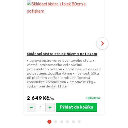
Skládací bistro stolek 80cm s potiskem
Skládací bar
• barová bistro verze eventového stolu •
• barová bis
včetně laminovaného celoplošně
sedátko a op
potisknutého polepu • horní masivní deska z
45mm • nosno
polyetilenu, tloušťka 45mm • nosnost: 50kg
konstrukce 
při plošném zatížení • robustní kovová
výška sedák
konstrukce 25mmx1mm • hmotnost: 8kg •
výška horní desky: 110cm
2 649 Kč
1 149 Kč
Skladem
/
ks
Přidat do košíku