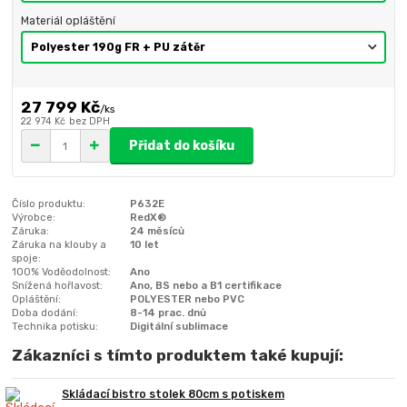
Materiál opláštění
27 799 Kč
/
ks
22 974 Kč
bez DPH
Přidat do košíku
Číslo produktu:
P632E
Výrobce:
RedX®
Záruka:
24 měsíců
Záruka na klouby a
10 let
spoje:
100% Voděodolnost:
Ano
Snížená hořlavost:
Ano, BS nebo a B1 certifikace
Opláštění:
POLYESTER nebo PVC
Doba dodání:
8-14 prac. dnů
Technika potisku:
Digitální sublimace
Zákazníci s tímto produktem také kupují:
Skládací bistro stolek 80cm s potiskem