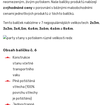
neomezeným, živým potiskem. Naše balíčky produktů nabízejí
zvýhodněné ceny
v porovnání s běžnými maloobchodními
cenami jednotlivých produktů z těchto balíčků.
Tento balíček nabízíme v 7 nejpopulárnějších velikostech:
2x3m
,
3x3m
,
3x4,5m
,
4x4m
,
3x6m
,
4x6m
a
8x4m
.
Obsah balíčku č. 6
Konstrukce
stanu včetně
transportního
vaku
Plně potištěná
střecha (100%
povrchu střechy
je potištěno)
Jednostranně