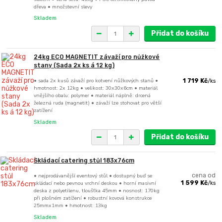
dřeva • množstevní slevy
Skladem
Přidat do košíku
24kg ECO MAGNETIT závaží pro nůžkové
stany (Sada 2x ks á 12 kg)
• sada 2x kusů závaží pro kotvení nůžkových stanů •
1 719 Kč
/
ks
hmotnost: 2x 12kg • velikost: 30x30x6cm • materiál
vnějšího obalu: polymer • materiál náplně: drcená
železná ruda (magnetit) • závaží lze stohovat pro větší
zatížení
Skladem
Přidat do košíku
Skládací catering stůl 183x76cm
• nejprodávanější eventový stůl • dostupný buď se
cena od
skládací nebo pevnou vrchní deskou • horní masivní
1 599 Kč
/
ks
deska z polyetilenu, tloušťka 45mm • nosnost: 170kg
při plošném zatížení • robustní kovová konstrukce
25mmx1mm • hmotnost: 13kg
Skladem