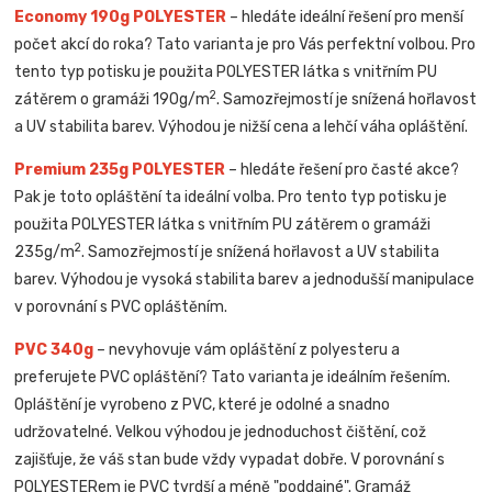
Economy 190g POLYESTER
– hledáte ideální řešení pro menší
počet akcí do roka? Tato varianta je pro Vás perfektní volbou. Pro
tento typ potisku je použita POLYESTER látka s vnitřním PU
2
zátěrem o gramáži 190g/m
. Samozřejmostí je snížená hořlavost
a UV stabilita barev. Výhodou je nižší cena a lehčí váha opláštění.
Premium 235g POLYESTER
– hledáte řešení pro časté akce?
Pak je toto opláštění ta ideální volba. Pro tento typ potisku je
použita POLYESTER látka s vnitřním PU zátěrem o gramáži
2
235g/m
. Samozřejmostí je snížená hořlavost a UV stabilita
barev. Výhodou je vysoká stabilita barev a jednodušší manipulace
v porovnání s PVC opláštěním.
PVC 340g
– nevyhovuje vám opláštění z polyesteru a
preferujete PVC opláštění? Tato varianta je ideálním řešením.
Opláštění je vyrobeno z PVC, které je odolné a snadno
udržovatelné. Velkou výhodou je jednoduchost čištění, což
zajišťuje, že váš stan bude vždy vypadat dobře. V porovnání s
POLYESTERem je PVC tvrdší a méně "poddajné". Gramáž