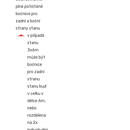
plně potištěné
bočnice pro
zadní a boční
strany stanu
v případě
stanu
3x6m
může být
bočnice
pro zadní
stranu
stanu buď
v celku v
délce 6m,
nebo
rozdělena
na 2x
individuální