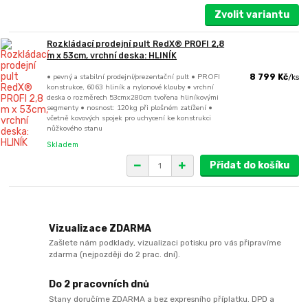
Zvolit variantu
Rozkládací prodejní pult RedX® PROFI 2,8
m x 53cm, vrchní deska: HLINÍK
• pevný a stabilní prodejní/prezentační pult • PROFI
8 799 Kč
/
ks
konstrukce, 6063 hliník a nylonové klouby • vrchní
deska o rozměrech 53cmx280cm tvořena hliníkovými
segmenty • nosnost: 120kg při plošném zatížení •
včetně kovových spojek pro uchycení ke konstrukci
nůžkového stanu
Skladem
Přidat do košíku
Vizualizace ZDARMA
Zašlete nám podklady, vizualizaci potisku pro vás připravíme
zdarma (nejpozději do 2 prac. dní).
Do 2 pracovních dnů
Stany doručíme ZDARMA a bez expresního příplatku. DPD a