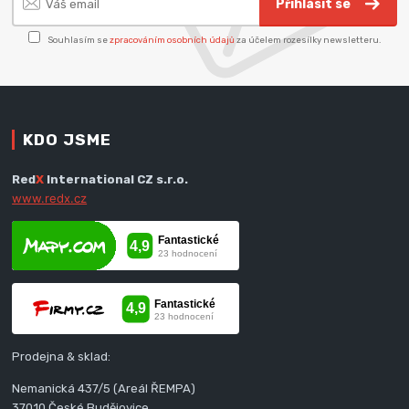
Přihlásit se
Souhlasím se
zpracováním osobních údajů
za účelem rozesílky newsletteru.
KDO JSME
Red
X
International CZ s.r.o.
www.redx.cz
Prodejna & sklad:
Nemanická 437/5 (Areál ŘEMPA)
37010 České Budějovice