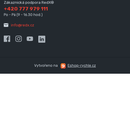
Zákaznická podpora RedX®
+420 777 979 111
Po - Pá (9 - 16.30 hod.)
info@redx.cz
Vytvořeno na
Eshop-rychle.cz