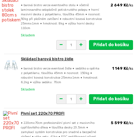
• barová bistro verze eventového stolu • včetně
2 649 Kč
/
ks
laminovaného celoplošně potisknutého polepu • horní
masivní deska z polyetilenu, tloušťka 45mm • nosnost:
50kg při plošném zatížení • robustní kovová konstrukce
25mmx1mm • hmotnost: 8kg • výška horní desky:
110cm
Skladem
Přidat do košíku
Skládací barová bistro židle
• barová bistro verze eventové židle • sedátko a opěrka
1 149 Kč
/
ks
z polyetilenu, tloušťka 45mm • nosnost: 150kg •
robustní kovová konstrukce 25mmx1mm • hmotnost:
6,2kg • výška sedáku: 70cm
Skladem
Přidat do košíku
Pivní set 220x70 PROFI
• 220cmx70cm profesionální pivní set z masivního
5 599 Kč
/
ks
cypřišovitého dřeva • tloušťka desky 29,5mm •
zamykací systém konstrukce pro snadné a bezpečné
složení • váha setu: 41kg • FSC certifikovaný původ