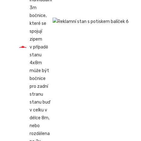
3m
bočnice,
které se
spojují
zipem
v případě
stanu
4x8m
může být
bočnice
pro zadní
stranu
stanu buď
v celku v
délce 8m,
nebo
rozdělena