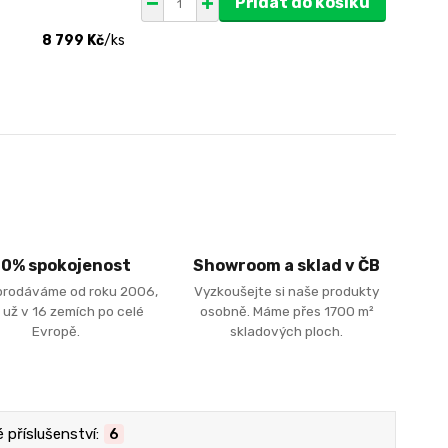
Přidat do košíku
8 799 Kč
/
ks
00% spokojenost
Showroom a sklad v ČB
prodáváme od roku 2006,
Vyzkoušejte si naše produkty
 už v 16 zemích po celé
osobně. Máme přes 1700 m²
Evropě.
skladových ploch.
příslušenství:
6