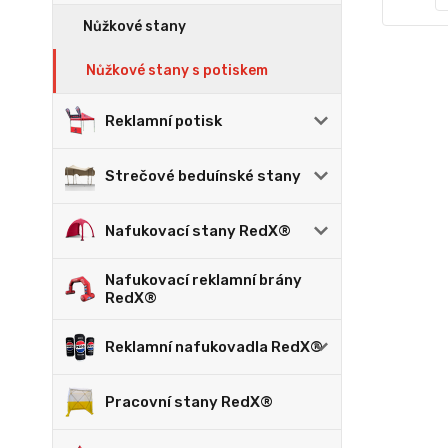
Nůžkové stany
Nůžkové stany s potiskem
Reklamní potisk
Strečové beduínské stany
Nafukovací stany RedX®
Nafukovací reklamní brány
RedX®
Reklamní nafukovadla RedX®
Pracovní stany RedX®