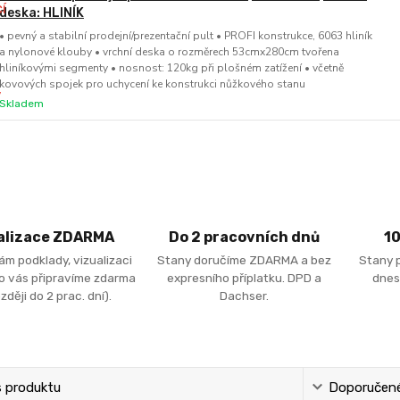
deska: HLINÍK
• pevný a stabilní prodejní/prezentační pult • PROFI konstrukce, 6063 hliník
a nylonové klouby • vrchní deska o rozměrech 53cmx280cm tvořena
hliníkovými segmenty • nosnost: 120kg při plošném zatížení • včetně
kovových spojek pro uchycení ke konstrukci nůžkového stanu
Skladem
alizace ZDARMA
Do 2 pracovních dnů
1
ám podklady, vizualizaci
Stany doručíme ZDARMA a bez
Stany 
ro vás připravíme zdarma
expresního příplatku. DPD a
dnes
zději do 2 prac. dní).
Dachser.
s produktu
Doporučené 