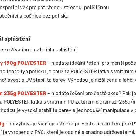
nsportní vak pro potištěnou střechu, potištěnou
obočnici a bočnice bez potisku
l opláštění
e ze 3 variant materiálu opláštění:
y 190g POLYESTER
– hledáte ideální řešení pro menší poče
Pro tento typ potisku je použita POLYESTER látka s vnitřní
hořlavost a UV stabilita barev. Výhodou je nižší cena a lehčí 
m 235g POLYESTER
– hledáte řešení pro časté akce? Pak je 
ta POLYESTER látka s vnitřním PU zátěrem o gramáži 235g/
ýhodou je vysoká stabilita barev a jednodušší manipulace v
0g
– nevyhovuje vám opláštění z polyesteru a preferujete PV
í je vyrobeno z PVC, které je odolné a snadno udržovatelné