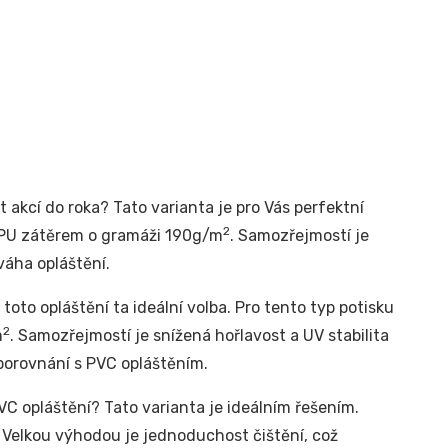
t akcí do roka? Tato varianta je pro Vás perfektní
2
m PU zátěrem o gramáži 190g/m
. Samozřejmostí je
váha opláštění.
toto opláštění ta ideální volba. Pro tento typ potisku
2
m
. Samozřejmostí je snížená hořlavost a UV stabilita
 porovnání s PVC opláštěním.
C opláštění? Tato varianta je ideálním řešením.
. Velkou výhodou je jednoduchost čištění, což