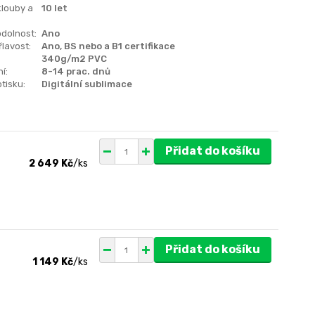
klouby a
10 let
dolnost:
Ano
lavost:
Ano, BS nebo a B1 certifikace
340g/m2 PVC
í:
8-14 prac. dnů
tisku:
Digitální sublimace
Přidat do košíku
2 649 Kč
/
ks
Přidat do košíku
1 149 Kč
/
ks