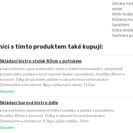
Záruka na 
spoje:
100% Voděo
Snížená hoř
Opláštění:
Doba dodán
Technika po
íci s tímto produktem také kupují:
Skládací bistro stolek 80cm s potiskem
• barová bistro verze eventového stolu • včetně laminovaného celoplošně
potisknutého polepu • horní masivní deska z polyetilenu, tloušťka 45mm •
nosnost: 50kg při plošném zatížení • robustní kovová konstrukce
25mmx1mm • hmotnost: 8kg • výška horní desky: 110cm
Skladem
Skládací barová bistro židle
• barová bistro verze eventové židle • sedátko a opěrka z polyetilenu,
tloušťka 45mm • nosnost: 150kg • robustní kovová konstrukce
25mmx1mm • hmotnost: 6,2kg • výška sedáku: 70cm
Skladem