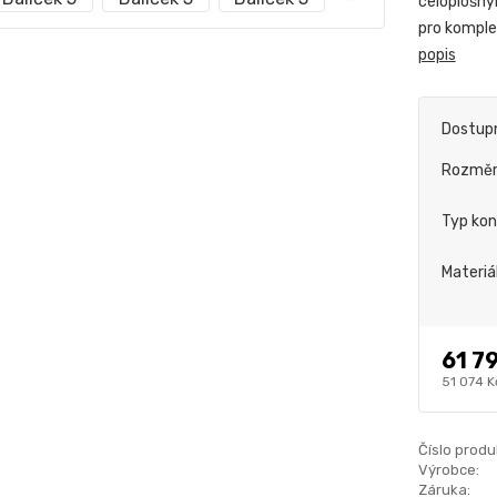
celoplošný
pro komplet
popis
Dostup
Rozmě
Typ kon
Materiá
61 7
51 074 K
Číslo produ
Výrobce:
Záruka: