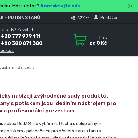
platku. Máte dotaz?
Kontaktujte nás
Ř – POTISK STANŮ
Přihlášení
CZK
 si rady? Zavolejte.
420 777 979 111
0
ks
za
0 Kč
+420 380 071 380
redx.cz
otiskem - Balíček 5
líčky nabízejí zvýhodněné sady produktů.
tany s potiskem jsou ideálním nástrojem pro
í a profesionální prezentaci.
nstrukce RedX® dle výběru • střecha s celoplošným
m potiskem • polobočnice pro přední stranu stanu s