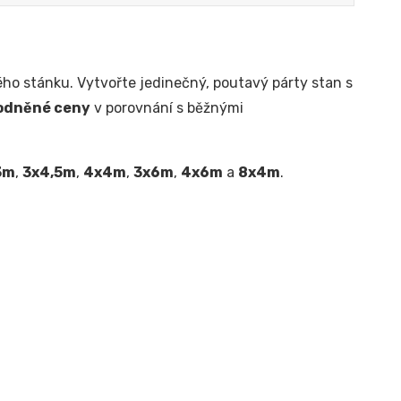
ho stánku. Vytvořte jedinečný, poutavý párty stan s
odněné ceny
v porovnání s běžnými
3m
,
3x4,5m
,
4x4m
,
3x6m
,
4x6m
a
8x4m
.