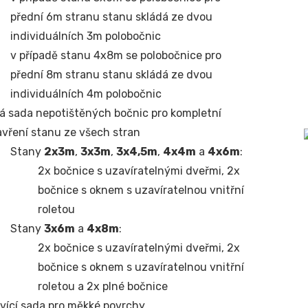
přední 6m stranu stanu skládá ze dvou
individuálních 3m polobočnic
v případě stanu 4x8m se polobočnice pro
přední 8m stranu stanu skládá ze dvou
individuálních 4m polobočnic
á sada nepotištěných bočnic pro kompletní
vření stanu ze všech stran
Stany
2x3m
,
3x3m
,
3x4,5m
,
4x4m
a
4x6m
:
2x bočnice s uzavíratelnými dveřmi, 2x
bočnice s oknem s uzavíratelnou vnitřní
roletou
Stany
3x6m
a
4x8m
:
2x bočnice s uzavíratelnými dveřmi, 2x
bočnice s oknem s uzavíratelnou vnitřní
roletou a 2x plné bočnice
vící sada pro měkké povrchy