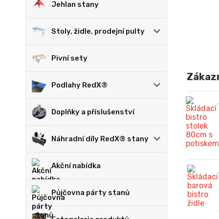
Jehlan stany
Stoly, židle, prodejní pulty
Pivní sety
Zákazn
Podlahy RedX®
Doplňky a příslušenství
Náhradní díly RedX® stany
Akční nabídka
Půjčovna párty stanů