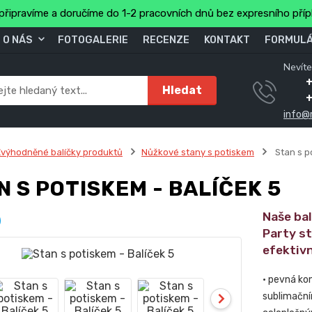
připravíme a doručíme do 1-2 pracovních dnů bez expresního pří
O NÁS
FOTOGALERIE
RECENZE
KONTAKT
FORMULÁ
Nevíte
+
Hledat
info@
výhodněné balíčky produktů
Nůžkové stany s potiskem
Stan s p
N S POTISKEM - BALÍČEK 5
Naše ba
Party s
efektivn
• pevná ko
sublimační