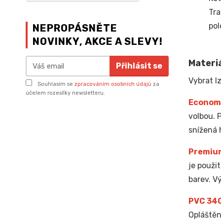
Tra
pol
NEPROPÁSNĚTE
NOVINKY, AKCE A SLEVY!
Materiá
Přihlásit se
Vybrat lz
Souhlasím se
zpracováním osobních údajů
za
účelem rozesílky newsletteru.
Econom
volbou. 
snížená 
Premiu
je použi
barev. V
PVC 34
Opláštěn