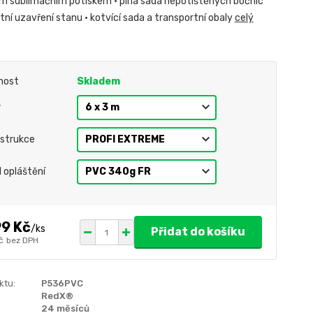
m sublimačním potiskem • plná sada nepotištěných bočnic
ní uzavření stanu • kotvící sada a transportní obaly
celý
nost
Skladem
r
strukce
l opláštění
99 Kč
/
ks
Přidat do košíku
č
bez DPH
ktu:
P536PVC
RedX®
24 měsíců