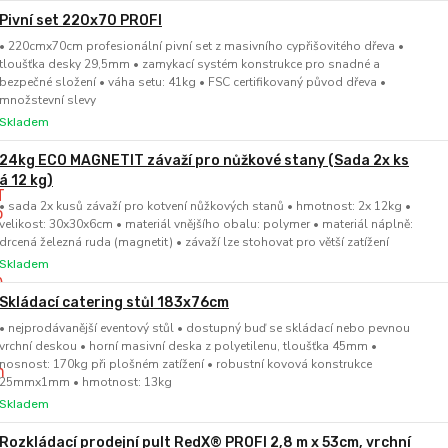
Pivní set 220x70 PROFI
• 220cmx70cm profesionální pivní set z masivního cypřišovitého dřeva •
tloušťka desky 29,5mm • zamykací systém konstrukce pro snadné a
bezpečné složení • váha setu: 41kg • FSC certifikovaný původ dřeva •
množstevní slevy
Skladem
24kg ECO MAGNETIT závaží pro nůžkové stany (Sada 2x ks
á 12 kg)
• sada 2x kusů závaží pro kotvení nůžkových stanů • hmotnost: 2x 12kg •
velikost: 30x30x6cm • materiál vnějšího obalu: polymer • materiál náplně:
drcená železná ruda (magnetit) • závaží lze stohovat pro větší zatížení
Skladem
Skládací catering stůl 183x76cm
• nejprodávanější eventový stůl • dostupný buď se skládací nebo pevnou
vrchní deskou • horní masivní deska z polyetilenu, tloušťka 45mm •
nosnost: 170kg při plošném zatížení • robustní kovová konstrukce
25mmx1mm • hmotnost: 13kg
Skladem
Rozkládací prodejní pult RedX® PROFI 2,8 m x 53cm, vrchní