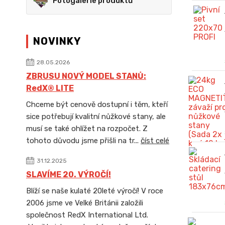
Fotogalerie produktů
NOVINKY
28.05.2026
ZBRUSU NOVÝ MODEL STANŮ:
RedX® LITE
Chceme být cenově dostupní i těm, kteří
sice potřebují kvalitní nůžkové stany, ale
musí se také ohlížet na rozpočet. Z
tohoto důvodu jsme přišli na tr...
číst celé
31.12.2025
SLAVÍME 20. VÝROČÍ!
Blíží se naše kulaté 20leté výročí! V roce
2006 jsme ve Velké Británii založili
společnost RedX International Ltd.