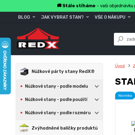
🚚 Stále stíháme
- vaši objednávku 
BLOG
JAK VYBRAT STAN?
VŠE O NÁKUPU
Úvod
Z
Nůžkové párty stany RedX®
STA
Nůžkové stany - podle modelu
Novinka
Nůžkové stany - podle použití
Nůžkové stany - podle rozměru
Zvýhodněné balíčky produktů