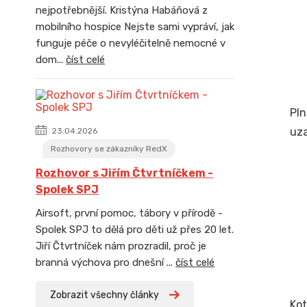
nejpotřebnější. Kristýna Habáňová z
mobilního hospice Nejste sami vypráví, jak
funguje péče o nevyléčitelně nemocné v
dom...
číst celé
Pln
uza
23.04.2026
Rozhovory se zákazníky RedX
Rozhovor s Jiřím Čtvrtníčkem -
Spolek SPJ
Airsoft, první pomoc, tábory v přírodě -
Spolek SPJ to dělá pro děti už přes 20 let.
Jiří Čtvrtníček nám prozradil, proč je
branná výchova pro dnešní ...
číst celé
Zobrazit všechny články
Kot