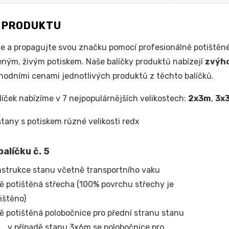
S PRODUKTU
e a propagujte svou značku pomocí profesionálně potištěné
ým, živým potiskem. Naše balíčky produktů nabízejí
zvýh
odními cenami jednotlivých produktů z těchto balíčků.
líček nabízíme v 7 nejpopulárnějších velikostech:
2x3m
,
3x
alíčku č. 5
strukce stanu včetně transportního vaku
ě potištěná střecha (100% povrchu střechy je
ištěno)
ě potištěná polobočnice pro přední stranu stanu
v případě stanu 3x6m se polobočnice pro