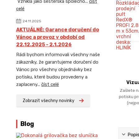
Vznikla jako sesterská společno...
číst
celé
24.11.2025
AKTUÁLNĚ: Garance doručení do
Vánoc a provoz v období od
22.12.2025 - 2.1.2026
Rádi bychom informovali všechny naše
zákazníky, že garantujeme doručení do
Vánoc pro všechny objednávky bez
potisku, které budou provedeny a
Vizu
zaplaceny...
číst celé
Zašlete n
potisku p
Zobrazit všechny novinky
(nejpo
Blog
Popi