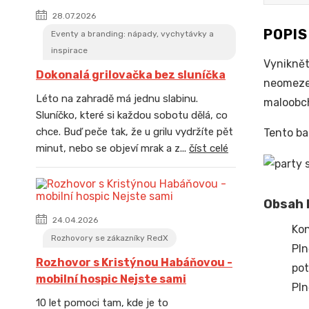
28.07.2026
POPI
Eventy a branding: nápady, vychytávky a
inspirace
Vyniknět
Dokonalá grilovačka bez sluníčka
neomezen
Léto na zahradě má jednu slabinu.
maloobch
Sluníčko, které si každou sobotu dělá, co
chce. Buď peče tak, že u grilu vydržíte pět
Tento ba
minut, nebo se objeví mrak a z...
číst celé
Obsah b
24.04.2026
Kon
Rozhovory se zákazníky RedX
Pln
Rozhovor s Kristýnou Habáňovou -
pot
mobilní hospic Nejste sami
Pln
10 let pomoci tam, kde je to