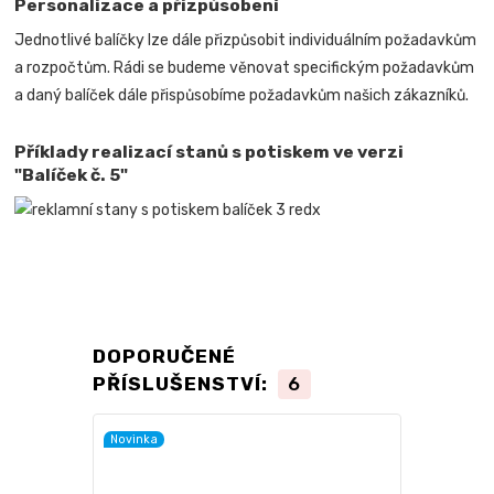
Personalizace a přizpůsobení
Jednotlivé balíčky lze dále přizpůsobit individuálním požadavkům
a rozpočtům. Rádi se budeme věnovat specifickým požadavkům
a daný balíček dále přispůsobíme požadavkům našich zákazníků.
Příklady realizací stanů s potiskem ve verzi
"Balíček č. 5"
DOPORUČENÉ
PŘÍSLUŠENSTVÍ:
6
Novinka