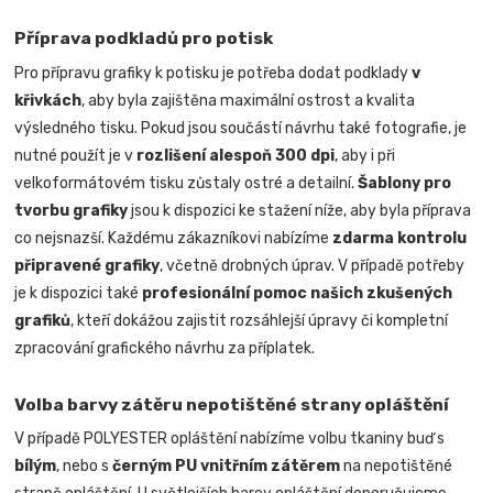
Příprava podkladů pro potisk
Pro přípravu grafiky k potisku je potřeba dodat podklady
v
křivkách
, aby byla zajištěna maximální ostrost a kvalita
výsledného tisku. Pokud jsou součástí návrhu také fotografie, je
nutné použít je v
rozlišení alespoň 300 dpi
, aby i při
velkoformátovém tisku zůstaly ostré a detailní.
Šablony pro
tvorbu grafiky
jsou k dispozici ke stažení níže, aby byla příprava
co nejsnazší. Každému zákazníkovi nabízíme
zdarma kontrolu
připravené grafiky
, včetně drobných úprav. V případě potřeby
je k dispozici také
profesionální pomoc našich zkušených
grafiků
, kteří dokážou zajistit rozsáhlejší úpravy či kompletní
zpracování grafického návrhu za příplatek.
Volba barvy zátěru nepotištěné strany opláštění
V případě POLYESTER opláštění nabízíme volbu tkaniny buď s
bílým
, nebo s
černým PU vnitřním zátěrem
na nepotištěné