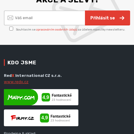
Přihlásit se
Souhlasím se
zpracováním osobních údajů
za účelem rozesílky newsletteru.
KDO JSME
Red
X
International CZ s.r.o.
www.redx.cz
Prodejna & sklad: