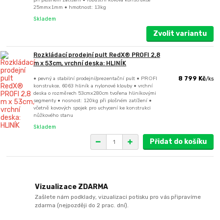
25mmx1mm • hmotnost: 13kg
Skladem
Zvolit variantu
Rozkládací prodejní pult RedX® PROFI 2,8
m x 53cm, vrchní deska: HLINÍK
• pevný a stabilní prodejní/prezentační pult • PROFI
8 799 Kč
/
ks
konstrukce, 6063 hliník a nylonové klouby • vrchní
deska o rozměrech 53cmx280cm tvořena hliníkovými
segmenty • nosnost: 120kg při plošném zatížení •
včetně kovových spojek pro uchycení ke konstrukci
nůžkového stanu
Skladem
Přidat do košíku
Vizualizace ZDARMA
Zašlete nám podklady, vizualizaci potisku pro vás připravíme
zdarma (nejpozději do 2 prac. dní).