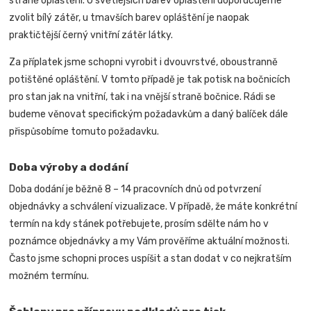
straně opláštění. U světlejších barev opláštění doporučujeme
zvolit bílý zátěr, u tmavších barev opláštění je naopak
praktičtější černý vnitřní zátěr látky.
Za příplatek jsme schopni vyrobit i dvouvrstvé, oboustranně
potištěné opláštění. V tomto případě je tak potisk na bočnicích
pro stan jak na vnitřní, tak i na vnější straně bočnice.
Rádi se
budeme věnovat specifickým požadavkům a daný balíček dále
přispůsobíme tomuto požadavku.
Doba výroby a dodání
Doba dodání je běžně 8 – 14 pracovních dnů od potvrzení
objednávky a schválení vizualizace. V případě, že máte konkrétní
termín na kdy stánek potřebujete, prosím sdělte nám ho v
poznámce objednávky a my Vám prověříme aktuální možnosti.
Často jsme schopni proces uspíšit a stan dodat v co nejkratším
možném termínu.