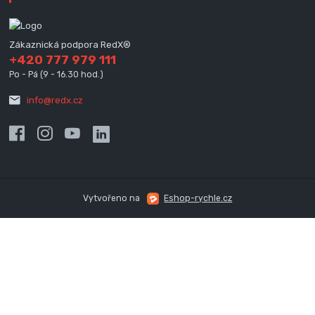
Zákaznická podpora RedX®
+420 777 979 111
Po - Pá (9 - 16.30 hod.)
info@redx.cz
Vytvořeno na
Eshop-rychle.cz