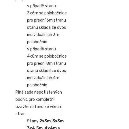
v případě stanu
3x6m se polobočnice
pro přední 6m stranu
stanu skládá ze dvou
individuálních 3m
polobočnic
v případě stanu
4x8m se polobočnice
pro přední 8m stranu
stanu skládá ze dvou
individuálních 4m
polobočnic
Plná sada nepotištěných
bočnic pro kompletní
uzavření stanu ze všech
stran
Stany
2x3m
,
3x3m
,
3x4,5m
,
4x4m
a