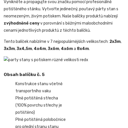
Vynikněte a propagujte svou značku pomocí profesionálně
potištěného stánku. Vytvořte jedinečný, poutavý párty stan s
neomezeným, živým potiskem. Naše balíčky produktů nabízejí
zvýhodněné ceny
v porovnání s běžnými maloobchodními
cenami jednotlivých produktů z těchto balíčků.
Tento balíček nabízíme v 7 nejpopulárnějších velikostech:
2x3m
,
3x3m
,
3x4,5m
,
4x4m
,
3x6m
,
4x6m
a
8x4m
.
Obsah balíčku č. 5
Konstrukce stanu včetně
transportního vaku
Plně potištěná střecha
(100% povrchu střechy je
potištěno)
Plně potištěná polobočnice
pro přední stranu stanu