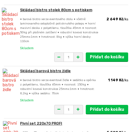
Skládací bistro stolek 80cm s potiskem
• barová bistro verze eventového stolu • včetně
2 649 Kč
/
ks
laminovaného celoplošně potisknutého polepu • horní
masivní deska z polyetilenu, tloušťka 45mm • nosnost:
50kg při plošném zatížení • robustní kovová konstrukce
25mmx1mm • hmotnost: 8kg • výška horní desky:
110cm
Skladem
Přidat do košíku
Skládací barová bistro židle
• barová bistro verze eventové židle • sedátko a opěrka
1 149 Kč
/
ks
z polyetilenu, tloušťka 45mm • nosnost: 150kg •
robustní kovová konstrukce 25mmx1mm • hmotnost:
6,2kg • výška sedáku: 70cm
Skladem
Přidat do košíku
Pivní set 220x70 PROFI