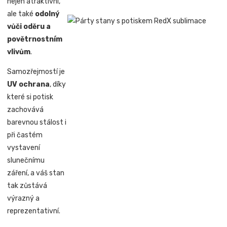
nejen atraktivní,
ale také
odolný
vůči oděru a
povětrnostním
vlivům
.
Samozřejmostí je
UV ochrana
, díky
které si potisk
zachovává
barevnou stálost i
při častém
vystavení
slunečnímu
záření, a váš stan
tak zůstává
výrazný a
reprezentativní.