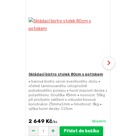
Skládací bistro stolek 80cm s potiskem
Skládací bar
• barová bistro verze eventového stolu •
• barová bis
včetně laminovaného celoplošně
sedátko a op
potisknutého polepu • horní masivní deska z
45mm • nosno
polyetilenu, tloušťka 45mm • nosnost: 50kg
konstrukce 
při plošném zatížení • robustní kovová
výška sedák
konstrukce 25mmx1mm • hmotnost: 8kg •
výška horní desky: 110cm
2 649 Kč
1 149 Kč
Skladem
/
ks
Přidat do košíku