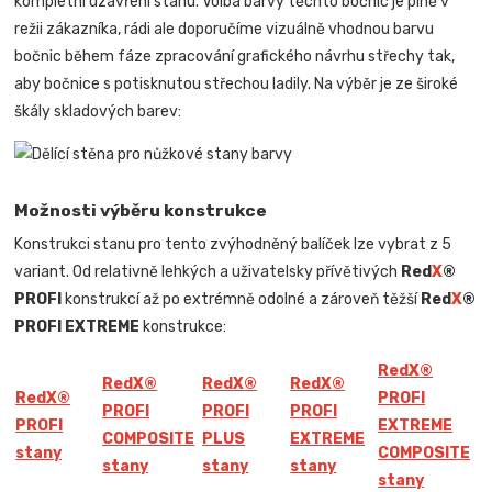
kompletní uzavření stanu. Volba barvy těchto bočnic je plně v
režii zákazníka, rádi ale doporučíme vizuálně vhodnou barvu
bočnic během fáze zpracování grafického návrhu střechy tak,
aby bočnice s potisknutou střechou ladily. Na výběr je ze široké
škály skladových barev:
Možnosti výběru konstrukce
Konstrukci stanu pro tento zvýhodněný balíček lze vybrat z 5
variant. Od relativně lehkých a uživatelsky přívětivých
Red
X
®
PROFI
konstrukcí až po extrémně odolné a zároveň těžší
Red
X
®
PROFI EXTREME
konstrukce:
Red
X
®
Red
X
®
Red
X
®
Red
X
®
Red
X
®
PROFI
PROFI
PROFI
PROFI
PROFI
EXTREME
COMPOSITE
PLUS
EXTREME
stany
COMPOSITE
stany
stany
stany
stany