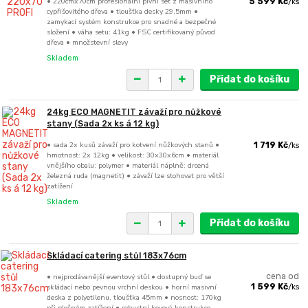
• 220cmx70cm profesionální pivní set z masivního
5 599 Kč
/
ks
cypřišovitého dřeva • tloušťka desky 29,5mm •
zamykací systém konstrukce pro snadné a bezpečné
složení • váha setu: 41kg • FSC certifikovaný původ
dřeva • množstevní slevy
Skladem
Přidat do košíku
24kg ECO MAGNETIT závaží pro nůžkové
stany (Sada 2x ks á 12 kg)
• sada 2x kusů závaží pro kotvení nůžkových stanů •
1 719 Kč
/
ks
hmotnost: 2x 12kg • velikost: 30x30x6cm • materiál
vnějšího obalu: polymer • materiál náplně: drcená
železná ruda (magnetit) • závaží lze stohovat pro větší
zatížení
Skladem
Přidat do košíku
Skládací catering stůl 183x76cm
• nejprodávanější eventový stůl • dostupný buď se
cena od
skládací nebo pevnou vrchní deskou • horní masivní
1 599 Kč
/
ks
deska z polyetilenu, tloušťka 45mm • nosnost: 170kg
při plošném zatížení • robustní kovová konstrukce