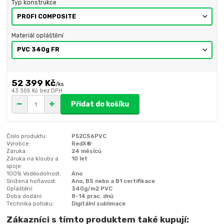
Typ konstrukce
Materiál opláštění
52 399 Kč
/
ks
43 305 Kč
bez DPH
Přidat do košíku
Číslo produktu:
P52CS6PVC
Výrobce:
RedX®
Záruka:
24 měsíců
Záruka na klouby a
10 let
spoje:
100% Voděodolnost:
Ano
Snížená hořlavost:
Ano, BS nebo a B1 certifikace
Opláštění:
340g/m2 PVC
Doba dodání:
8-14 prac. dnů
Technika potisku:
Digitální sublimace
Zákazníci s tímto produktem také kupují: