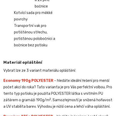
bočnice
Kotvící sada pro měkké
povrchy
Transportní vak pro
potištěnou střechu,
potištěnou polobočnici a
bočnice bez potisku
Materiál opláštění
Vybrat lze ze 3 variant materiálu opláštění:
Economy 190g POLYESTER
– hledáte ideální řešení pro menší
počet akcí do roka? Tato varianta je pro Vás perfektní volbou. Pro
tento typ potisku je použita POLYESTER látka s vnitřním PU
2
zátěrem o gramáži 190g/m
. Samozřejmostí je snížená hořlavost
a UV stabilita barev. Výhodou je nižší cena a lehčí váha opláštění.