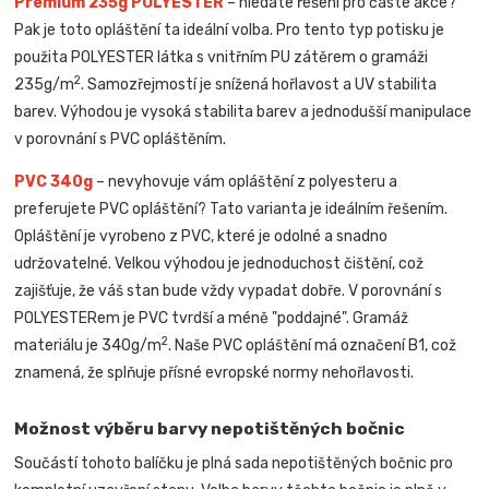
Premium 235g POLYESTER
– hledáte řešení pro časté akce?
Pak je toto opláštění ta ideální volba. Pro tento typ potisku je
použita POLYESTER látka s vnitřním PU zátěrem o gramáži
2
235g/m
. Samozřejmostí je snížená hořlavost a UV stabilita
barev. Výhodou je vysoká stabilita barev a jednodušší manipulace
v porovnání s PVC opláštěním.
PVC 340g
– nevyhovuje vám opláštění z polyesteru a
preferujete PVC opláštění? Tato varianta je ideálním řešením.
Opláštění je vyrobeno z PVC, které je odolné a snadno
udržovatelné. Velkou výhodou je jednoduchost čištění, což
zajišťuje, že váš stan bude vždy vypadat dobře. V porovnání s
POLYESTERem je PVC tvrdší a méně "poddajné". Gramáž
2
materiálu je 340g/m
. Naše PVC opláštění má označení B1, což
znamená, že splňuje přísné evropské normy nehořlavosti.
Možnost výběru barvy nepotištěných bočnic
Součástí tohoto balíčku je plná sada nepotištěných bočnic pro