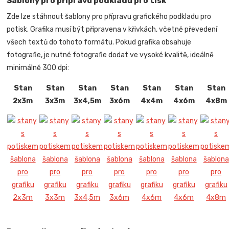
Šablony pro přípravu podkladů pro tisk
Zde lze stáhnout šablony pro přípravu grafického podkladu pro
potisk. Grafika musí být připravena v křivkách, včetně převedení
všech textů do tohoto formátu. Pokud grafika obsahuje
fotografie, je nutné fotografie dodat ve vysoké kvalitě, ideálně
minimálně 300 dpi:
Stan
Stan
Stan
Stan
Stan
Stan
Stan
2x3m
3x3m
3x4,5m
3x6m
4x4m
4x6m
4x8m