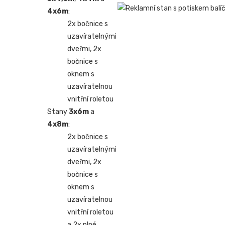
4x6m
:
2x bočnice s
uzavíratelnými
dveřmi, 2x
bočnice s
oknem s
uzavíratelnou
vnitřní roletou
Stany
3x6m
a
4x8m
:
2x bočnice s
uzavíratelnými
dveřmi, 2x
bočnice s
oknem s
uzavíratelnou
vnitřní roletou
a 2x plné