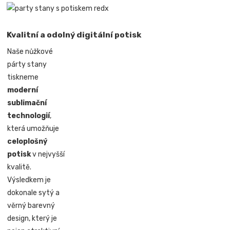
Kvalitní a odolný digitální potisk
Naše nůžkové
párty stany
tiskneme
moderní
sublimační
technologií
,
která umožňuje
celoplošný
potisk
v nejvyšší
kvalitě.
Výsledkem je
dokonale sytý a
věrný barevný
design, který je