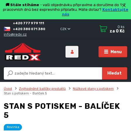
🚚 Stále stíháme
- vaši objednávku připravíme a doručíme do 1-2
pracovních dnů bez expresního příplatku. Máte dotaz?
Kontaktujte
nás
+420 777 979 111
0
ks
+420 380 071 380
CZK
za
0 Kč
info@redx.cz
Menu
Hledat
Úvod
Zvýhodněné balíčky produktů
Nůžkové stany s potiskem
Stan s potiskem - Balíček 5
STAN S POTISKEM - BALÍČEK
5
Novinka