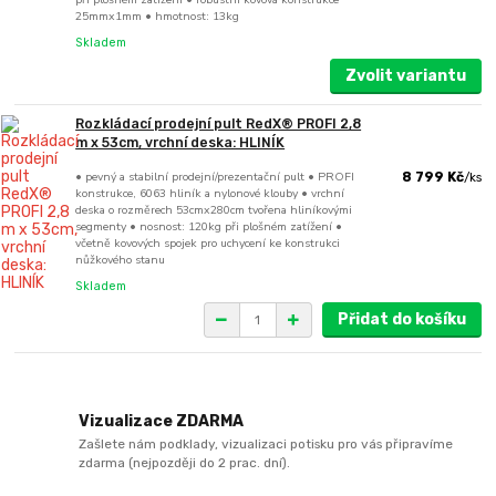
25mmx1mm • hmotnost: 13kg
Skladem
Zvolit variantu
Rozkládací prodejní pult RedX® PROFI 2,8
m x 53cm, vrchní deska: HLINÍK
• pevný a stabilní prodejní/prezentační pult • PROFI
8 799 Kč
/
ks
konstrukce, 6063 hliník a nylonové klouby • vrchní
deska o rozměrech 53cmx280cm tvořena hliníkovými
segmenty • nosnost: 120kg při plošném zatížení •
včetně kovových spojek pro uchycení ke konstrukci
nůžkového stanu
Skladem
Přidat do košíku
Vizualizace ZDARMA
Zašlete nám podklady, vizualizaci potisku pro vás připravíme
zdarma (nejpozději do 2 prac. dní).