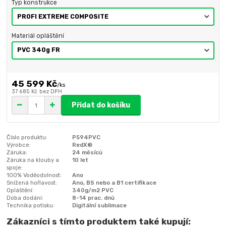
Typ konstrukce
Materiál opláštění
45 599 Kč
/
ks
37 685 Kč
bez DPH
Přidat do košíku
Číslo produktu:
P594PVC
Výrobce:
RedX®
Záruka:
24 měsíců
Záruka na klouby a
10 let
spoje:
100% Voděodolnost:
Ano
Snížená hořlavost:
Ano, BS nebo a B1 certifikace
Opláštění:
340g/m2 PVC
Doba dodání:
8-14 prac. dnů
Technika potisku:
Digitální sublimace
Zákazníci s tímto produktem také kupují: