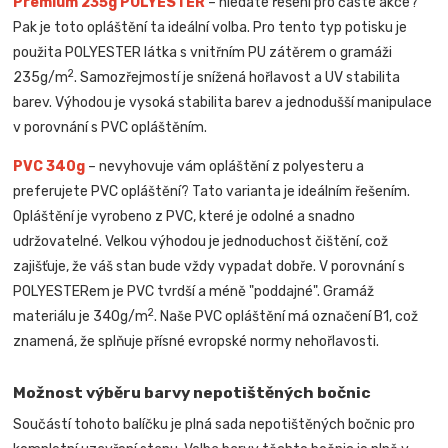
Premium 235g POLYESTER
– hledáte řešení pro časté akce?
Pak je toto opláštění ta ideální volba. Pro tento typ potisku je
použita POLYESTER látka s vnitřním PU zátěrem o gramáži
2
235g/m
. Samozřejmostí je snížená hořlavost a UV stabilita
barev. Výhodou je vysoká stabilita barev a jednodušší manipulace
v porovnání s PVC opláštěním.
PVC 340g
– nevyhovuje vám opláštění z polyesteru a
preferujete PVC opláštění? Tato varianta je ideálním řešením.
Opláštění je vyrobeno z PVC, které je odolné a snadno
udržovatelné. Velkou výhodou je jednoduchost čištění, což
zajišťuje, že váš stan bude vždy vypadat dobře. V porovnání s
POLYESTERem je PVC tvrdší a méně "poddajné". Gramáž
2
materiálu je 340g/m
. Naše PVC opláštění má označení B1, což
znamená, že splňuje přísné evropské normy nehořlavosti.
Možnost výběru barvy nepotištěných bočnic
Součástí tohoto balíčku je plná sada nepotištěných bočnic pro