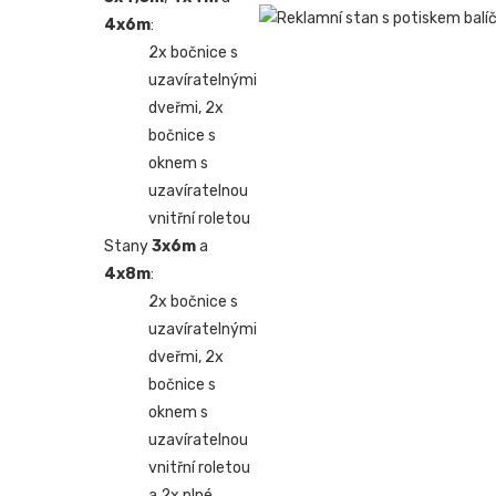
4x6m
:
2x bočnice s
uzavíratelnými
dveřmi, 2x
bočnice s
oknem s
uzavíratelnou
vnitřní roletou
Stany
3x6m
a
4x8m
:
2x bočnice s
uzavíratelnými
dveřmi, 2x
bočnice s
oknem s
uzavíratelnou
vnitřní roletou
a 2x plné