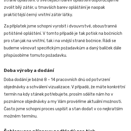
straně opláštění. U světlejších barev opláštění doporučujeme
zvolit bílý zátěr, u tmavších barev opláštění je naopak
praktičtější černý vnitřní zátěr látky.
Za příplatek jsme schopni vyrobit i dvouvrstvé, oboustranně
potištěné opláštění. V tomto případě je tak potisk na bočnicích
pro stan jak na vnitřní, tak i na vnější straně bočnice.
Rádi se
budeme věnovat specifickým požadavkům a daný balíček dále
přispůsobíme tomuto požadavku.
Doba výroby a dodání
Doba dodání je běžně 8 – 14 pracovních dnů od potvrzení
objednávky a schválení vizualizace. V případě, že máte konkrétní
termín na kdy stánek potřebujete, prosím sdělte nám ho v
poznámce objednávky a my Vám prověříme aktuální možnosti.
Často jsme schopni proces uspíšit a stan dodat v co nejkratším
možném termínu.