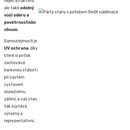
nejen atraktivní,
ale také
odolný
vůči oděru a
povětrnostním
vlivům
.
Samozřejmostí je
UV ochrana
, díky
které si potisk
zachovává
barevnou stálost i
při častém
vystavení
slunečnímu
záření, a váš stan
tak zůstává
výrazný a
reprezentativní.