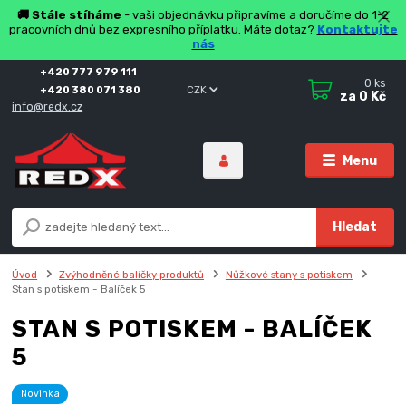
🚚 Stále stíháme
- vaši objednávku připravíme a doručíme do 1-2
pracovních dnů bez expresního příplatku. Máte dotaz?
Kontaktujte
nás
+420 777 979 111
0
ks
+420 380 071 380
CZK
za
0 Kč
info@redx.cz
Menu
Hledat
Úvod
Zvýhodněné balíčky produktů
Nůžkové stany s potiskem
Stan s potiskem - Balíček 5
STAN S POTISKEM - BALÍČEK
5
Novinka