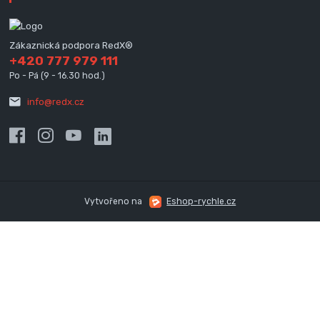
Zákaznická podpora RedX®
+420 777 979 111
Po - Pá (9 - 16.30 hod.)
info@redx.cz
Vytvořeno na
Eshop-rychle.cz