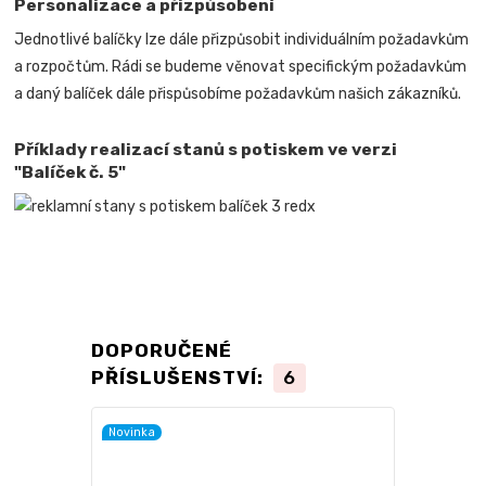
Personalizace a přizpůsobení
Jednotlivé balíčky lze dále přizpůsobit individuálním požadavkům
a rozpočtům. Rádi se budeme věnovat specifickým požadavkům
a daný balíček dále přispůsobíme požadavkům našich zákazníků.
Příklady realizací stanů s potiskem ve verzi
"Balíček č. 5"
DOPORUČENÉ
PŘÍSLUŠENSTVÍ:
6
Novinka