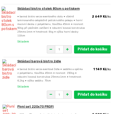
Skládací bistro stolek 80cm s potiskem
• barová bistro verze eventového stolu • včetně
2 649 Kč
/
ks
laminovaného celoplošně potisknutého polepu • horní
masivní deska z polyetilenu, tloušťka 45mm • nosnost:
50kg při plošném zatížení • robustní kovová konstrukce
25mmx1mm • hmotnost: 8kg • výška horní desky:
110cm
Skladem
Přidat do košíku
Skládací barová bistro židle
• barová bistro verze eventové židle • sedátko a opěrka
1 149 Kč
/
ks
z polyetilenu, tloušťka 45mm • nosnost: 150kg •
robustní kovová konstrukce 25mmx1mm • hmotnost:
6,2kg • výška sedáku: 70cm
Skladem
Přidat do košíku
Pivní set 220x70 PROFI