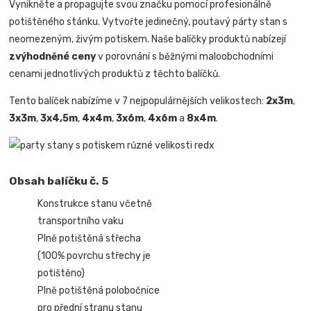
Vynikněte a propagujte svou značku pomocí profesionálně
potištěného stánku. Vytvořte jedinečný, poutavý párty stan s
neomezeným, živým potiskem. Naše balíčky produktů nabízejí
zvýhodněné ceny
v porovnání s běžnými maloobchodními
cenami jednotlivých produktů z těchto balíčků.
Tento balíček nabízíme v 7 nejpopulárnějších velikostech:
2x3m
,
3x3m
,
3x4,5m
,
4x4m
,
3x6m
,
4x6m
a
8x4m
.
Obsah balíčku č. 5
Konstrukce stanu včetně
transportního vaku
Plně potištěná střecha
(100% povrchu střechy je
potištěno)
Plně potištěná polobočnice
pro přední stranu stanu