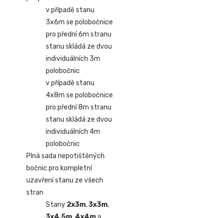
v případě stanu
3x6m se polobočnice
pro přední 6m stranu
stanu skládá ze dvou
individuálních 3m
polobočnic
v případě stanu
4x8m se polobočnice
pro přední 8m stranu
stanu skládá ze dvou
individuálních 4m
polobočnic
Plná sada nepotištěných
bočnic pro kompletní
uzavření stanu ze všech
stran
Stany
2x3m
,
3x3m
,
3x4,5m
,
4x4m
a