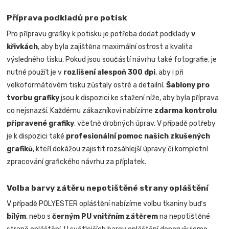
Příprava podkladů pro potisk
Pro přípravu grafiky k potisku je potřeba dodat podklady
v
křivkách
, aby byla zajištěna maximální ostrost a kvalita
výsledného tisku. Pokud jsou součástí návrhu také fotografie, je
nutné použít je v
rozlišení alespoň 300 dpi
, aby i při
velkoformátovém tisku zůstaly ostré a detailní.
Šablony pro
tvorbu grafiky
jsou k dispozici ke stažení níže, aby byla příprava
co nejsnazší. Každému zákazníkovi nabízíme
zdarma kontrolu
připravené grafiky
, včetně drobných úprav. V případě potřeby
je k dispozici také
profesionální pomoc našich zkušených
grafiků
, kteří dokážou zajistit rozsáhlejší úpravy či kompletní
zpracování grafického návrhu za příplatek.
Volba barvy zátěru nepotištěné strany opláštění
V případě POLYESTER opláštění nabízíme volbu tkaniny buď s
bílým
, nebo s
černým PU vnitřním zátěrem
na nepotištěné