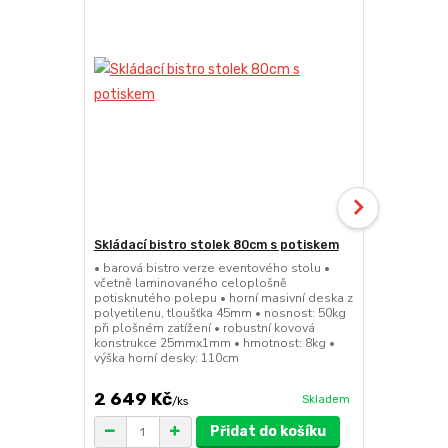
Skládací bistro stolek 80cm s potiskem
Skládací bar
• barová bistro verze eventového stolu •
• barová bis
včetně laminovaného celoplošně
sedátko a op
potisknutého polepu • horní masivní deska z
45mm • nosno
polyetilenu, tloušťka 45mm • nosnost: 50kg
konstrukce 
při plošném zatížení • robustní kovová
výška sedák
konstrukce 25mmx1mm • hmotnost: 8kg •
výška horní desky: 110cm
2 649 Kč
1 149 Kč
Skladem
/
ks
Přidat do košíku