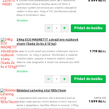
• 220cmx70cm profesionální pivní set z masivního
5 599 Kč
/
ks
cypřišovitého dřeva • tloušťka desky 29,5mm •
zamykací systém konstrukce pro snadné a bezpečné
složení • váha setu: 41kg • FSC certifikovaný původ
dřeva • množstevní slevy
Skladem
Přidat do košíku
24kg ECO MAGNETIT závaží pro nůžkové
stany (Sada 2x ks á 12 kg)
• sada 2x kusů závaží pro kotvení nůžkových stanů •
1 719 Kč
/
ks
hmotnost: 2x 12kg • velikost: 30x30x6cm • materiál
vnějšího obalu: polymer • materiál náplně: drcená
železná ruda (magnetit) • závaží lze stohovat pro větší
zatížení
Skladem
Přidat do košíku
Skládací catering stůl 183x76cm
• nejprodávanější eventový stůl • dostupný buď se
cena od
skládací nebo pevnou vrchní deskou • horní masivní
1 599 Kč
/
ks
deska z polyetilenu, tloušťka 45mm • nosnost: 170kg
při plošném zatížení • robustní kovová konstrukce