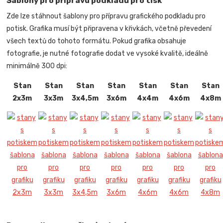
Šablony pro přípravu podkladů pro tisk
Zde lze stáhnout šablony pro přípravu grafického podkladu pro
potisk. Grafika musí být připravena v křivkách, včetně převedení
všech textů do tohoto formátu. Pokud grafika obsahuje
fotografie, je nutné fotografie dodat ve vysoké kvalitě, ideálně
minimálně 300 dpi:
Stan
Stan
Stan
Stan
Stan
Stan
Stan
2x3m
3x3m
3x4,5m
3x6m
4x4m
4x6m
4x8m