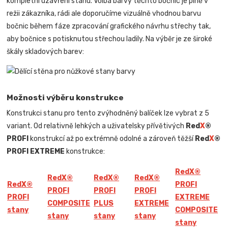
kompletní uzavření stanu. Volba barvy těchto bočnic je plně v
režii zákazníka, rádi ale doporučíme vizuálně vhodnou barvu
bočnic během fáze zpracování grafického návrhu střechy tak,
aby bočnice s potisknutou střechou ladily. Na výběr je ze široké
škály skladových barev:
Možnosti výběru konstrukce
Konstrukci stanu pro tento zvýhodněný balíček lze vybrat z 5
variant. Od relativně lehkých a uživatelsky přívětivých
Red
X
®
PROFI
konstrukcí až po extrémně odolné a zároveň těžší
Red
X
®
PROFI EXTREME
konstrukce:
Red
X
®
Red
X
®
Red
X
®
Red
X
®
Red
X
®
PROFI
PROFI
PROFI
PROFI
PROFI
EXTREME
COMPOSITE
PLUS
EXTREME
stany
COMPOSITE
stany
stany
stany
stany