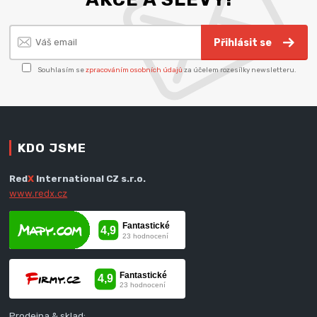
Přihlásit se
Souhlasím se
zpracováním osobních údajů
za účelem rozesílky newsletteru.
KDO JSME
Red
X
International CZ s.r.o.
www.redx.cz
Prodejna & sklad: