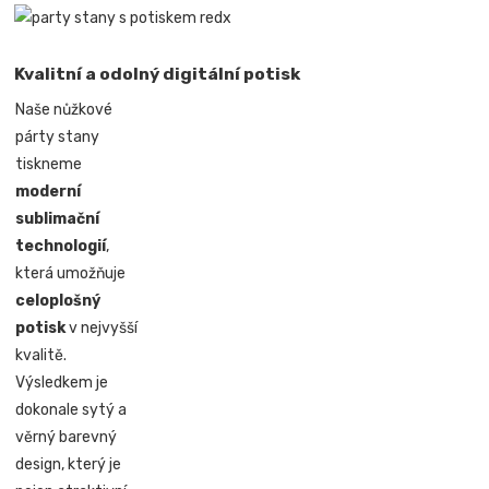
Kvalitní a odolný digitální potisk
Naše nůžkové
párty stany
tiskneme
moderní
sublimační
technologií
,
která umožňuje
celoplošný
potisk
v nejvyšší
kvalitě.
Výsledkem je
dokonale sytý a
věrný barevný
design, který je