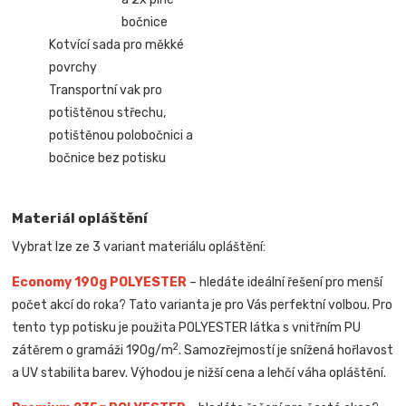
bočnice
Kotvící sada pro měkké
povrchy
Transportní vak pro
potištěnou střechu,
potištěnou polobočnici a
bočnice bez potisku
Materiál opláštění
Vybrat lze ze 3 variant materiálu opláštění:
Economy 190g POLYESTER
– hledáte ideální řešení pro menší
počet akcí do roka? Tato varianta je pro Vás perfektní volbou. Pro
tento typ potisku je použita POLYESTER látka s vnitřním PU
2
zátěrem o gramáži 190g/m
. Samozřejmostí je snížená hořlavost
a UV stabilita barev. Výhodou je nižší cena a lehčí váha opláštění.