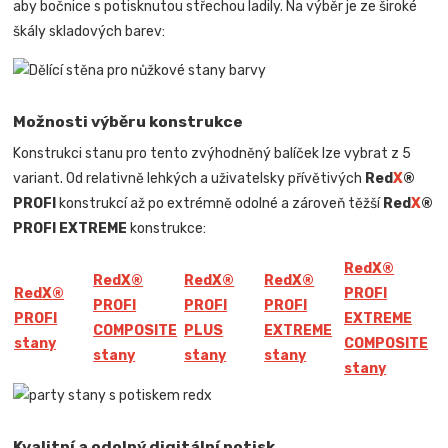
aby bočnice s potisknutou střechou ladily. Na výběr je ze široké
škály skladových barev:
Možnosti výběru konstrukce
Konstrukci stanu pro tento zvýhodněný balíček lze vybrat z 5
variant. Od relativně lehkých a uživatelsky přívětivých
Red
X
®
PROFI
konstrukcí až po extrémně odolné a zároveň těžší
Red
X
®
PROFI EXTREME
konstrukce:
Red
X
®
Red
X
®
Red
X
®
Red
X
®
Red
X
®
PROFI
PROFI
PROFI
PROFI
PROFI
EXTREME
COMPOSITE
PLUS
EXTREME
stany
COMPOSITE
stany
stany
stany
stany
Kvalitní a odolný digitální potisk