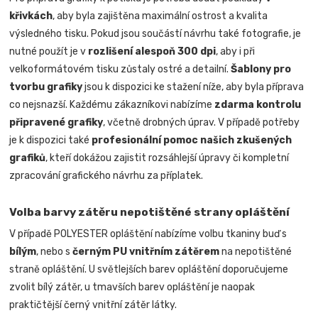
křivkách
, aby byla zajištěna maximální ostrost a kvalita
výsledného tisku. Pokud jsou součástí návrhu také fotografie, je
nutné použít je v
rozlišení alespoň 300 dpi
, aby i při
velkoformátovém tisku zůstaly ostré a detailní.
Šablony pro
tvorbu grafiky
jsou k dispozici ke stažení níže, aby byla příprava
co nejsnazší. Každému zákazníkovi nabízíme
zdarma kontrolu
připravené grafiky
, včetně drobných úprav. V případě potřeby
je k dispozici také
profesionální pomoc našich zkušených
grafiků
, kteří dokážou zajistit rozsáhlejší úpravy či kompletní
zpracování grafického návrhu za příplatek.
Volba barvy zátěru nepotištěné strany opláštění
V případě POLYESTER opláštění nabízíme volbu tkaniny buď s
bílým
, nebo s
černým PU vnitřním zátěrem
na nepotištěné
straně opláštění. U světlejších barev opláštění doporučujeme
zvolit bílý zátěr, u tmavších barev opláštění je naopak
praktičtější černý vnitřní zátěr látky.