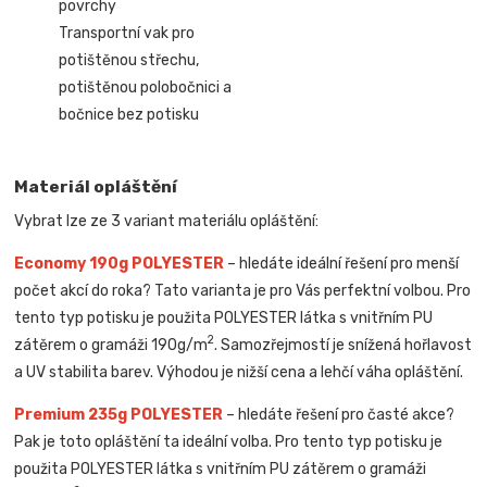
povrchy
Transportní vak pro
potištěnou střechu,
potištěnou polobočnici a
bočnice bez potisku
Materiál opláštění
Vybrat lze ze 3 variant materiálu opláštění:
Economy 190g POLYESTER
– hledáte ideální řešení pro menší
počet akcí do roka? Tato varianta je pro Vás perfektní volbou. Pro
tento typ potisku je použita POLYESTER látka s vnitřním PU
2
zátěrem o gramáži 190g/m
. Samozřejmostí je snížená hořlavost
a UV stabilita barev. Výhodou je nižší cena a lehčí váha opláštění.
Premium 235g POLYESTER
– hledáte řešení pro časté akce?
Pak je toto opláštění ta ideální volba. Pro tento typ potisku je
použita POLYESTER látka s vnitřním PU zátěrem o gramáži