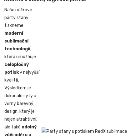
Naše nůžkové
párty stany
tiskneme
moderní
sublimační
technologií
,
která umožňuje
celoplošný
potisk
v nejvyšší
kvalitě.
Výsledkem je
dokonale sytý a
věrný barevný
design, který je
nejen atraktivní,
ale také
odolný
vůči oděru a