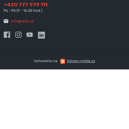
+420 777 979 111
Po - Pá (9 - 16.30 hod.)
info@redx.cz
Vytvořeno na
Eshop-rychle.cz