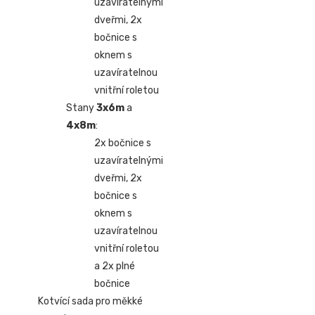
uzavíratelnými
dveřmi, 2x
bočnice s
oknem s
uzavíratelnou
vnitřní roletou
Stany
3x6m
a
4x8m
:
2x bočnice s
uzavíratelnými
dveřmi, 2x
bočnice s
oknem s
uzavíratelnou
vnitřní roletou
a 2x plné
bočnice
Kotvící sada pro měkké