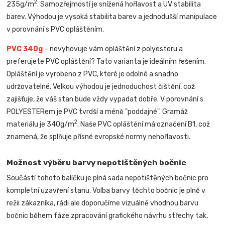
2
235g/m
. Samozřejmostí je snížená hořlavost a UV stabilita
barev. Výhodou je vysoká stabilita barev a jednodušší manipulace
v porovnání s PVC opláštěním.
PVC 340g
– nevyhovuje vám opláštění z polyesteru a
preferujete PVC opláštění? Tato varianta je ideálním řešením.
Opláštění je vyrobeno z PVC, které je odolné a snadno
udržovatelné. Velkou výhodou je jednoduchost čištění, což
zajišťuje, že váš stan bude vždy vypadat dobře. V porovnání s
POLYESTERem je PVC tvrdší a méně "poddajné". Gramáž
2
materiálu je 340g/m
. Naše PVC opláštění má označení B1, což
znamená, že splňuje přísné evropské normy nehořlavosti.
Možnost výběru barvy nepotištěných bočnic
Součástí tohoto balíčku je plná sada nepotištěných bočnic pro
kompletní uzavření stanu. Volba barvy těchto bočnic je plně v
režii zákazníka, rádi ale doporučíme vizuálně vhodnou barvu
bočnic během fáze zpracování grafického návrhu střechy tak,