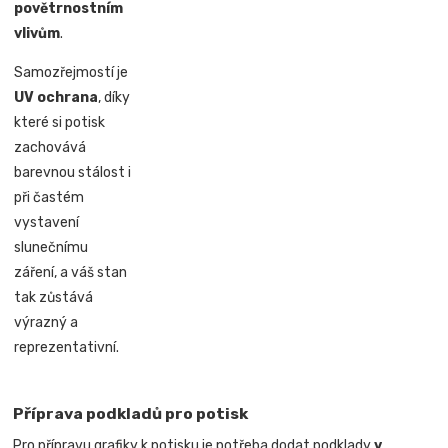
povětrnostním
vlivům
.
Samozřejmostí je
UV ochrana
, díky
které si potisk
zachovává
barevnou stálost i
při častém
vystavení
slunečnímu
záření, a váš stan
tak zůstává
výrazný a
reprezentativní.
Příprava podkladů pro potisk
Pro přípravu grafiky k potisku je potřeba dodat podklady
v