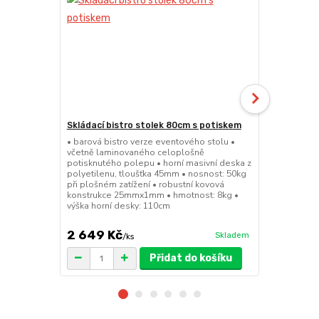
Skládací bistro stolek 80cm s potiskem
Skládací bar
• barová bistro verze eventového stolu •
• barová bis
včetně laminovaného celoplošně
sedátko a op
potisknutého polepu • horní masivní deska z
45mm • nosno
polyetilenu, tloušťka 45mm • nosnost: 50kg
konstrukce 
při plošném zatížení • robustní kovová
výška sedák
konstrukce 25mmx1mm • hmotnost: 8kg •
výška horní desky: 110cm
2 649 Kč
1 149 Kč
Skladem
/
ks
Přidat do košíku