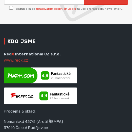
Souhlasím se
zpracováním osobních údajů
za účelem rozesílky newsletteru.
KDO JSME
Red
X
International CZ s.r.o.
www.redx.cz
Prodejna & sklad:
Nemanická 437/5 (Areál ŘEMPA)
37010 České Budějovice