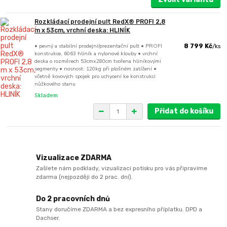
Rozkládací prodejní pult RedX® PROFI 2,8
m x 53cm, vrchní deska: HLINÍK
• pevný a stabilní prodejní/prezentační pult • PROFI
8 799 Kč
/
ks
konstrukce, 6063 hliník a nylonové klouby • vrchní
deska o rozměrech 53cmx280cm tvořena hliníkovými
segmenty • nosnost: 120kg při plošném zatížení •
včetně kovových spojek pro uchycení ke konstrukci
nůžkového stanu
Skladem
Přidat do košíku
Vizualizace ZDARMA
Zašlete nám podklady, vizualizaci potisku pro vás připravíme
zdarma (nejpozději do 2 prac. dní).
Do 2 pracovních dnů
Stany doručíme ZDARMA a bez expresního příplatku. DPD a
Dachser.