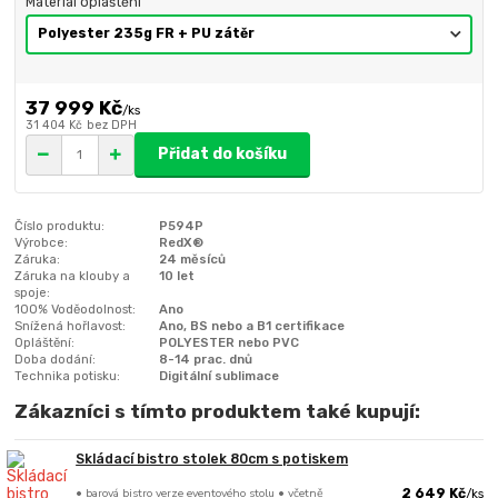
Materiál opláštění
37 999 Kč
/
ks
31 404 Kč
bez DPH
Přidat do košíku
Číslo produktu:
P594P
Výrobce:
RedX®
Záruka:
24 měsíců
Záruka na klouby a
10 let
spoje:
100% Voděodolnost:
Ano
Snížená hořlavost:
Ano, BS nebo a B1 certifikace
Opláštění:
POLYESTER nebo PVC
Doba dodání:
8-14 prac. dnů
Technika potisku:
Digitální sublimace
Zákazníci s tímto produktem také kupují:
Skládací bistro stolek 80cm s potiskem
• barová bistro verze eventového stolu • včetně
2 649 Kč
/
ks