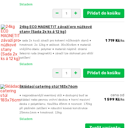
Skladem
Přidat do košíku
24kg ECO MAGNETIT závaží pro nůžkové
stany (Sada 2x ks á 12 kg)
• sada 2x kusů závaží pro kotvení nůžkových stanů •
1 719 Kč
/
ks
hmotnost: 2x 12kg • velikost: 30x30x6cm • materiál
vnějšího obalu: polymer • materiál náplně: drcená
železná ruda (magnetit) • závaží lze stohovat pro větší
zatížení
Skladem
Přidat do košíku
Skládací catering stůl 183x76cm
• nejprodávanější eventový stůl • dostupný buď se
cena od
skládací nebo pevnou vrchní deskou • horní masivní
1 599 Kč
/
ks
deska z polyetilenu, tloušťka 45mm • nosnost: 170kg
při plošném zatížení • robustní kovová konstrukce
25mmx1mm • hmotnost: 13kg
Skladem
Zvolit variantu