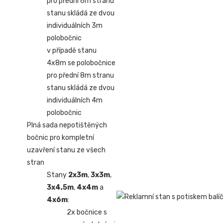
pro přední 6m stranu
stanu skládá ze dvou
individuálních 3m
polobočnic
v případě stanu
4x8m se polobočnice
pro přední 8m stranu
stanu skládá ze dvou
individuálních 4m
polobočnic
Plná sada nepotištěných
bočnic pro kompletní
uzavření stanu ze všech
stran
Stany
2x3m
,
3x3m
,
3x4,5m
,
4x4m
a
4x6m
:
2x bočnice s