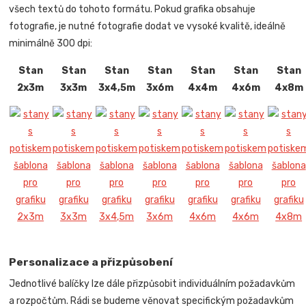
všech textů do tohoto formátu. Pokud grafika obsahuje
fotografie, je nutné fotografie dodat ve vysoké kvalitě, ideálně
minimálně 300 dpi:
Stan
Stan
Stan
Stan
Stan
Stan
Stan
2x3m
3x3m
3x4,5m
3x6m
4x4m
4x6m
4x8m
Personalizace a přizpůsobení
Jednotlivé balíčky lze dále přizpůsobit individuálním požadavkům
a rozpočtům. Rádi se budeme věnovat specifickým požadavkům