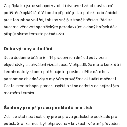
Za příplatek jsme schopni vyrobit i dvouvrstvé, oboustranně
potištěné opláštění. V tomto případě je tak potisk na bočnicích
pro stan jak na vnitřní, tak i na vnější straně bočnice.
Rádi se
budeme věnovat specifickým požadavkům a daný balíček dále
přispůsobíme tomuto požadavku.
Doba výroby a dodání
Doba dodání je běžně 8 – 14 pracovních dnů od potvrzení
objednávky a schválení vizualizace. V případě, že máte konkrétní
termín na kdy stánek potřebujete, prosím sdělte nám ho v
poznámce objednávky a my Vám prověříme aktuální možnosti.
Často jsme schopni proces uspíšit a stan dodat v co nejkratším
možném termínu.
Šablony pro přípravu podkladů pro tisk
Zde lze stáhnout šablony pro přípravu grafického podkladu pro
potisk. Grafika musí být připravena v křivkách, včetně převedení