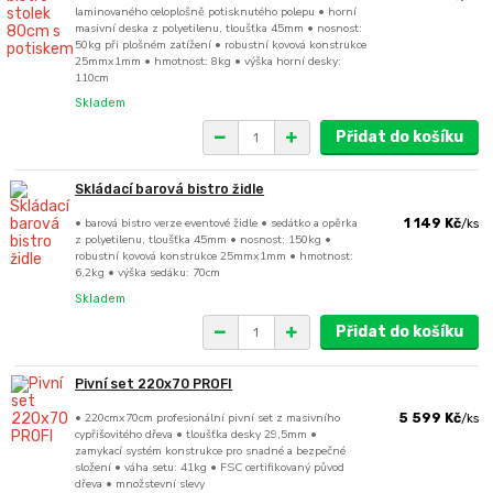
laminovaného celoplošně potisknutého polepu • horní
masivní deska z polyetilenu, tloušťka 45mm • nosnost:
50kg při plošném zatížení • robustní kovová konstrukce
25mmx1mm • hmotnost: 8kg • výška horní desky:
110cm
Skladem
Přidat do košíku
Skládací barová bistro židle
• barová bistro verze eventové židle • sedátko a opěrka
1 149 Kč
/
ks
z polyetilenu, tloušťka 45mm • nosnost: 150kg •
robustní kovová konstrukce 25mmx1mm • hmotnost:
6,2kg • výška sedáku: 70cm
Skladem
Přidat do košíku
Pivní set 220x70 PROFI
• 220cmx70cm profesionální pivní set z masivního
5 599 Kč
/
ks
cypřišovitého dřeva • tloušťka desky 29,5mm •
zamykací systém konstrukce pro snadné a bezpečné
složení • váha setu: 41kg • FSC certifikovaný původ
dřeva • množstevní slevy