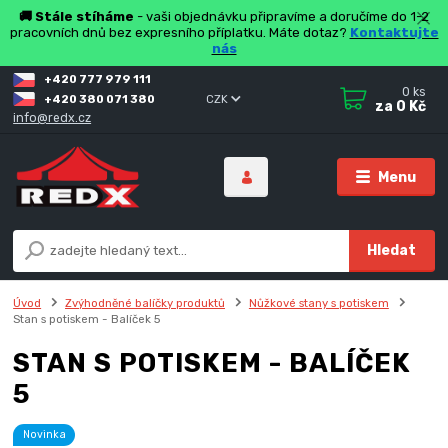
🚚 Stále stíháme
- vaši objednávku připravíme a doručíme do 1-2
pracovních dnů bez expresního příplatku. Máte dotaz?
Kontaktujte
nás
+420 777 979 111
0
ks
+420 380 071 380
CZK
za
0 Kč
info@redx.cz
Menu
Hledat
Úvod
Zvýhodněné balíčky produktů
Nůžkové stany s potiskem
Stan s potiskem - Balíček 5
STAN S POTISKEM - BALÍČEK
5
Novinka