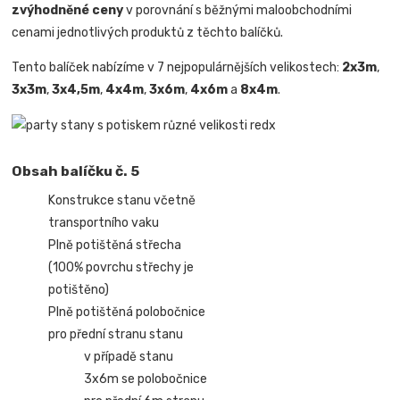
zvýhodněné ceny
v porovnání s běžnými maloobchodními
cenami jednotlivých produktů z těchto balíčků.
Tento balíček nabízíme v 7 nejpopulárnějších velikostech:
2x3m
,
3x3m
,
3x4,5m
,
4x4m
,
3x6m
,
4x6m
a
8x4m
.
Obsah balíčku č. 5
Konstrukce stanu včetně
transportního vaku
Plně potištěná střecha
(100% povrchu střechy je
potištěno)
Plně potištěná polobočnice
pro přední stranu stanu
v případě stanu
3x6m se polobočnice