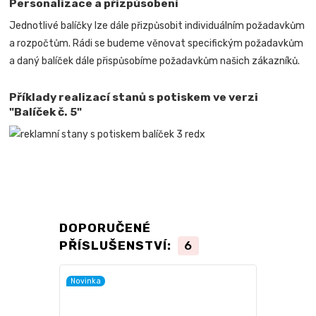
Personalizace a přizpůsobení
Jednotlivé balíčky lze dále přizpůsobit individuálním požadavkům
a rozpočtům. Rádi se budeme věnovat specifickým požadavkům
a daný balíček dále přispůsobíme požadavkům našich zákazníků.
Příklady realizací stanů s potiskem ve verzi
"Balíček č. 5"
DOPORUČENÉ
PŘÍSLUŠENSTVÍ:
6
Novinka