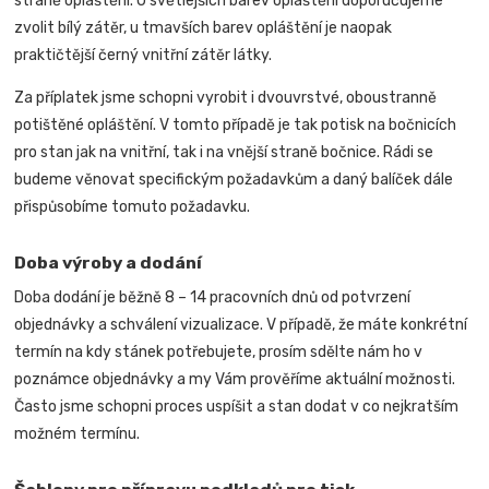
straně opláštění. U světlejších barev opláštění doporučujeme
zvolit bílý zátěr, u tmavších barev opláštění je naopak
praktičtější černý vnitřní zátěr látky.
Za příplatek jsme schopni vyrobit i dvouvrstvé, oboustranně
potištěné opláštění. V tomto případě je tak potisk na bočnicích
pro stan jak na vnitřní, tak i na vnější straně bočnice.
Rádi se
budeme věnovat specifickým požadavkům a daný balíček dále
přispůsobíme tomuto požadavku.
Doba výroby a dodání
Doba dodání je běžně 8 – 14 pracovních dnů od potvrzení
objednávky a schválení vizualizace. V případě, že máte konkrétní
termín na kdy stánek potřebujete, prosím sdělte nám ho v
poznámce objednávky a my Vám prověříme aktuální možnosti.
Často jsme schopni proces uspíšit a stan dodat v co nejkratším
možném termínu.