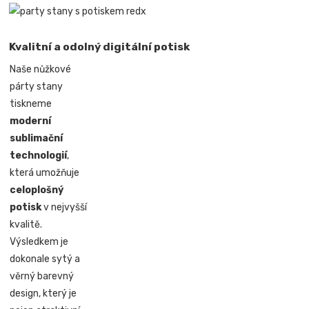
Kvalitní a odolný digitální potisk
Naše nůžkové
párty stany
tiskneme
moderní
sublimační
technologií
,
která umožňuje
celoplošný
potisk
v nejvyšší
kvalitě.
Výsledkem je
dokonale sytý a
věrný barevný
design, který je