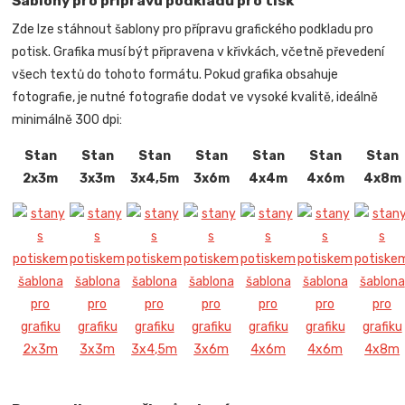
Šablony pro přípravu podkladů pro tisk
Zde lze stáhnout šablony pro přípravu grafického podkladu pro
potisk. Grafika musí být připravena v křivkách, včetně převedení
všech textů do tohoto formátu. Pokud grafika obsahuje
fotografie, je nutné fotografie dodat ve vysoké kvalitě, ideálně
minimálně 300 dpi:
Stan
Stan
Stan
Stan
Stan
Stan
Stan
2x3m
3x3m
3x4,5m
3x6m
4x4m
4x6m
4x8m