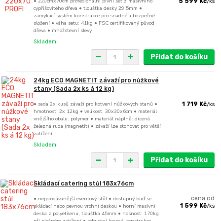
• 220cmx70cm profesionální pivní set z masivního
5 599 Kč
/
ks
cypřišovitého dřeva • tloušťka desky 29,5mm •
zamykací systém konstrukce pro snadné a bezpečné
složení • váha setu: 41kg • FSC certifikovaný původ
dřeva • množstevní slevy
Skladem
Přidat do košíku
24kg ECO MAGNETIT závaží pro nůžkové
stany (Sada 2x ks á 12 kg)
• sada 2x kusů závaží pro kotvení nůžkových stanů •
1 719 Kč
/
ks
hmotnost: 2x 12kg • velikost: 30x30x6cm • materiál
vnějšího obalu: polymer • materiál náplně: drcená
železná ruda (magnetit) • závaží lze stohovat pro větší
zatížení
Skladem
Přidat do košíku
Skládací catering stůl 183x76cm
• nejprodávanější eventový stůl • dostupný buď se
cena od
skládací nebo pevnou vrchní deskou • horní masivní
1 599 Kč
/
ks
deska z polyetilenu, tloušťka 45mm • nosnost: 170kg
při plošném zatížení • robustní kovová konstrukce