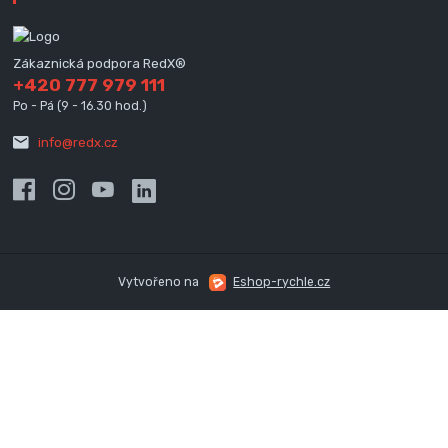
Zákaznická podpora RedX®
+420 777 979 111
Po - Pá (9 - 16.30 hod.)
info@redx.cz
Vytvořeno na
Eshop-rychle.cz