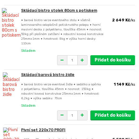
Skládací bistro stolek 80cm s potiskem
• barová bistro verze eventového stolu • včetně
2 649 Kč
/
ks
laminovaného celoplošně potisknutého polepu • horní
masivní deska z polyetilenu, tloušťka 45mm • nosnost:
50kg při plošném zatížení • robustní kovová konstrukce
25mmx1mm • hmotnost: 8kg • výška horní desky:
110cm
Skladem
Přidat do košíku
Skládací barová bistro židle
• barová bistro verze eventové židle • sedátko a opěrka
1 149 Kč
/
ks
z polyetilenu, tloušťka 45mm • nosnost: 150kg •
robustní kovová konstrukce 25mmx1mm • hmotnost:
6,2kg • výška sedáku: 70cm
Skladem
Přidat do košíku
Pivní set 220x70 PROFI