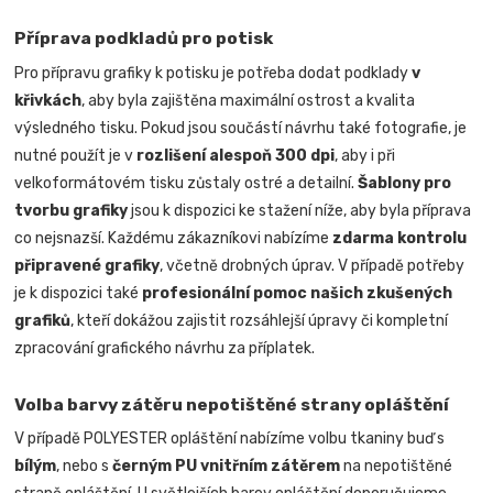
Příprava podkladů pro potisk
Pro přípravu grafiky k potisku je potřeba dodat podklady
v
křivkách
, aby byla zajištěna maximální ostrost a kvalita
výsledného tisku. Pokud jsou součástí návrhu také fotografie, je
nutné použít je v
rozlišení alespoň 300 dpi
, aby i při
velkoformátovém tisku zůstaly ostré a detailní.
Šablony pro
tvorbu grafiky
jsou k dispozici ke stažení níže, aby byla příprava
co nejsnazší. Každému zákazníkovi nabízíme
zdarma kontrolu
připravené grafiky
, včetně drobných úprav. V případě potřeby
je k dispozici také
profesionální pomoc našich zkušených
grafiků
, kteří dokážou zajistit rozsáhlejší úpravy či kompletní
zpracování grafického návrhu za příplatek.
Volba barvy zátěru nepotištěné strany opláštění
V případě POLYESTER opláštění nabízíme volbu tkaniny buď s
bílým
, nebo s
černým PU vnitřním zátěrem
na nepotištěné