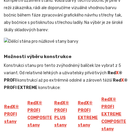
kompletní uzavření stanu. Volba barvy těchto bočnic je plně v
režii zákazníka, rádi ale doporučíme vizuálně vhodnou barvu
bočnic během fáze zpracování grafického návrhu střechy tak,
aby bočnice s potisknutou střechou ladily. Na výběr je ze široké
škály skladových barev:
Možnosti výběru konstrukce
Konstrukci stanu pro tento zvýhodněný balíček lze vybrat z 5
variant. Od relativně lehkých a uživatelsky přívětivých
Red
X
®
PROFI
konstrukcí až po extrémně odolné a zároveň těžší
Red
X
®
PROFI EXTREME
konstrukce:
Red
X
®
Red
X
®
Red
X
®
Red
X
®
Red
X
®
PROFI
PROFI
PROFI
PROFI
PROFI
EXTREME
COMPOSITE
PLUS
EXTREME
stany
COMPOSITE
stany
stany
stany
stany