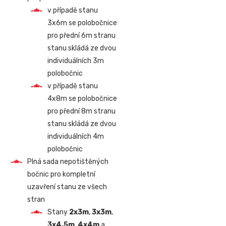
v případě stanu
3x6m se polobočnice
pro přední 6m stranu
stanu skládá ze dvou
individuálních 3m
polobočnic
v případě stanu
4x8m se polobočnice
pro přední 8m stranu
stanu skládá ze dvou
individuálních 4m
polobočnic
Plná sada nepotištěných
bočnic pro kompletní
uzavření stanu ze všech
stran
Stany
2x3m
,
3x3m
,
3x4,5m
,
4x4m
a