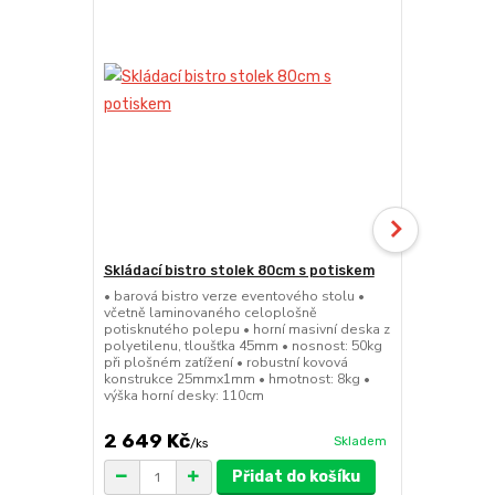
Skládací bistro stolek 80cm s potiskem
Skládací bar
• barová bistro verze eventového stolu •
• barová bis
včetně laminovaného celoplošně
sedátko a op
potisknutého polepu • horní masivní deska z
45mm • nosno
polyetilenu, tloušťka 45mm • nosnost: 50kg
konstrukce 
při plošném zatížení • robustní kovová
výška sedák
konstrukce 25mmx1mm • hmotnost: 8kg •
výška horní desky: 110cm
2 649 Kč
1 149 Kč
Skladem
/
ks
Přidat do košíku