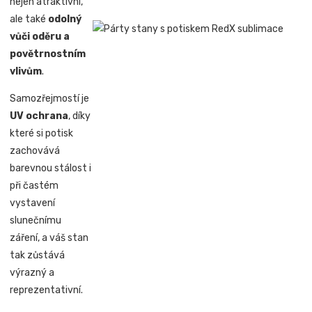
nejen atraktivní,
ale také
odolný
vůči oděru a
povětrnostním
vlivům
.
Samozřejmostí je
UV ochrana
, díky
které si potisk
zachovává
barevnou stálost i
při častém
vystavení
slunečnímu
záření, a váš stan
tak zůstává
výrazný a
reprezentativní.