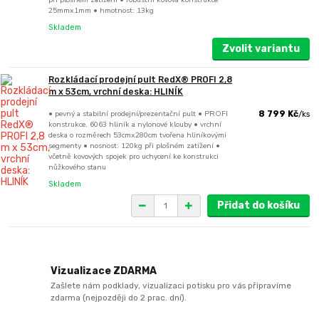
25mmx1mm • hmotnost: 13kg
Skladem
Zvolit variantu
Rozkládací prodejní pult RedX® PROFI 2,8
m x 53cm, vrchní deska: HLINÍK
• pevný a stabilní prodejní/prezentační pult • PROFI
8 799 Kč
/
ks
konstrukce, 6063 hliník a nylonové klouby • vrchní
deska o rozměrech 53cmx280cm tvořena hliníkovými
segmenty • nosnost: 120kg při plošném zatížení •
včetně kovových spojek pro uchycení ke konstrukci
nůžkového stanu
Skladem
Přidat do košíku
Vizualizace ZDARMA
Zašlete nám podklady, vizualizaci potisku pro vás připravíme
zdarma (nejpozději do 2 prac. dní).