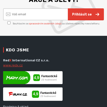
Přihlásit se
Souhlasím se
zpracováním osobních údajů
za účelem rozesílky newsletteru.
KDO JSME
Red
X
International CZ s.r.o.
www.redx.cz
Prodejna & sklad: