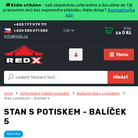
🚚 Stále stíháme
- vaši objednávku připravíme a doručíme do 1-2
pracovních dnů bez expresního příplatku. Máte dotaz?
Kontaktujte
nás
+420 777 979 111
0
ks
+420 380 071 380
CZK
za
0 Kč
info@redx.cz
Menu
Hledat
Úvod
Zvýhodněné balíčky produktů
Nůžkové stany s potiskem
Stan s potiskem - Balíček 5
STAN S POTISKEM - BALÍČEK
5
Novinka