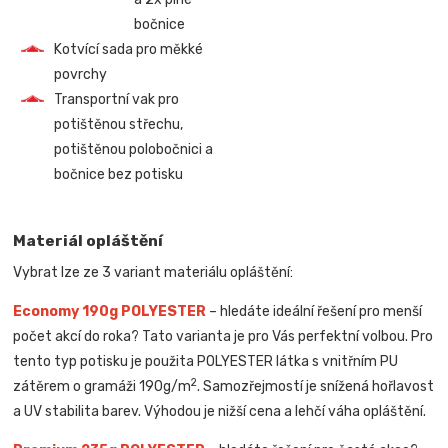
bočnice
Kotvící sada pro měkké
povrchy
Transportní vak pro
potištěnou střechu,
potištěnou polobočnici a
bočnice bez potisku
Materiál opláštění
Vybrat lze ze 3 variant materiálu opláštění:
Economy 190g POLYESTER
– hledáte ideální řešení pro menší
počet akcí do roka? Tato varianta je pro Vás perfektní volbou. Pro
tento typ potisku je použita POLYESTER látka s vnitřním PU
2
zátěrem o gramáži 190g/m
. Samozřejmostí je snížená hořlavost
a UV stabilita barev. Výhodou je nižší cena a lehčí váha opláštění.