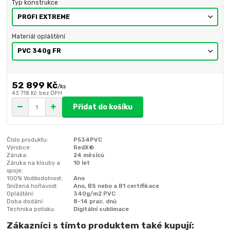
Typ konstrukce
Materiál opláštění
52 899 Kč
/
ks
43 718 Kč
bez DPH
Přidat do košíku
Číslo produktu:
P534PVC
Výrobce:
RedX®
Záruka:
24 měsíců
Záruka na klouby a
10 let
spoje:
100% Voděodolnost:
Ano
Snížená hořlavost:
Ano, BS nebo a B1 certifikace
Opláštění:
340g/m2 PVC
Doba dodání:
8-14 prac. dnů
Technika potisku:
Digitální sublimace
Zákazníci s tímto produktem také kupují: