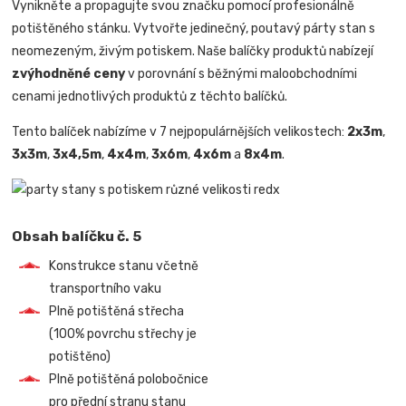
Vynikněte a propagujte svou značku pomocí profesionálně
potištěného stánku. Vytvořte jedinečný, poutavý párty stan s
neomezeným, živým potiskem. Naše balíčky produktů nabízejí
zvýhodněné ceny
v porovnání s běžnými maloobchodními
cenami jednotlivých produktů z těchto balíčků.
Tento balíček nabízíme v 7 nejpopulárnějších velikostech:
2x3m
,
3x3m
,
3x4,5m
,
4x4m
,
3x6m
,
4x6m
a
8x4m
.
Obsah balíčku č. 5
Konstrukce stanu včetně
transportního vaku
Plně potištěná střecha
(100% povrchu střechy je
potištěno)
Plně potištěná polobočnice
pro přední stranu stanu