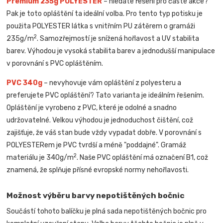
Premium 235g POLYESTER
– hledáte řešení pro časté akce?
Pak je toto opláštění ta ideální volba. Pro tento typ potisku je
použita POLYESTER látka s vnitřním PU zátěrem o gramáži
2
235g/m
. Samozřejmostí je snížená hořlavost a UV stabilita
barev. Výhodou je vysoká stabilita barev a jednodušší manipulace
v porovnání s PVC opláštěním.
PVC 340g
– nevyhovuje vám opláštění z polyesteru a
preferujete PVC opláštění? Tato varianta je ideálním řešením.
Opláštění je vyrobeno z PVC, které je odolné a snadno
udržovatelné. Velkou výhodou je jednoduchost čištění, což
zajišťuje, že váš stan bude vždy vypadat dobře. V porovnání s
POLYESTERem je PVC tvrdší a méně "poddajné". Gramáž
2
materiálu je 340g/m
. Naše PVC opláštění má označení B1, což
znamená, že splňuje přísné evropské normy nehořlavosti.
Možnost výběru barvy nepotištěných bočnic
Součástí tohoto balíčku je plná sada nepotištěných bočnic pro