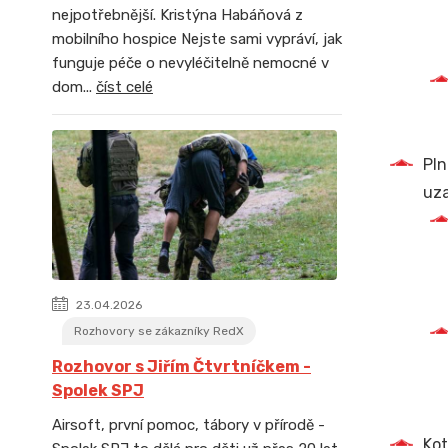
nejpotřebnější. Kristýna Habáňová z
mobilního hospice Nejste sami vypráví, jak
funguje péče o nevyléčitelně nemocné v
dom...
číst celé
Pln
uza
23.04.2026
Rozhovory se zákazníky RedX
Rozhovor s Jiřím Čtvrtníčkem -
Spolek SPJ
Airsoft, první pomoc, tábory v přírodě -
Kot