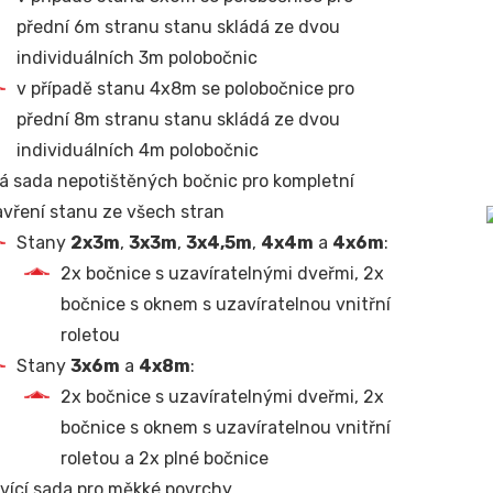
přední 6m stranu stanu skládá ze dvou
individuálních 3m polobočnic
v případě stanu 4x8m se polobočnice pro
přední 8m stranu stanu skládá ze dvou
individuálních 4m polobočnic
á sada nepotištěných bočnic pro kompletní
vření stanu ze všech stran
Stany
2x3m
,
3x3m
,
3x4,5m
,
4x4m
a
4x6m
:
2x bočnice s uzavíratelnými dveřmi, 2x
bočnice s oknem s uzavíratelnou vnitřní
roletou
Stany
3x6m
a
4x8m
:
2x bočnice s uzavíratelnými dveřmi, 2x
bočnice s oknem s uzavíratelnou vnitřní
roletou a 2x plné bočnice
vící sada pro měkké povrchy