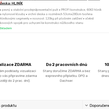
deska: HLINÍK
• pevný a stabilní prodejní/prezentační pult • PROFI konstrukce, 6063 hliník
a nylonové klouby • vrchní deska o rozměrech 53cmx280cm tvořena
hliníkovými segmenty • nosnost: 120kg při plošném zatížení • včetně
kovových spojek pro uchycení ke konstrukci nůžkového stanu
Skladem
alizace ZDARMA
Do 2 pracovních dnů
1
ám podklady, vizualizaci
Stany doručíme ZDARMA a bez
Stany 
ro vás připravíme zdarma
expresního příplatku. DPD a
dnes
zději do 2 prac. dní).
Dachser.
s produktu
Doporučené 