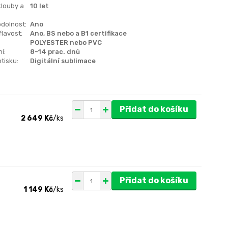
klouby a
10 let
dolnost:
Ano
lavost:
Ano, BS nebo a B1 certifikace
POLYESTER nebo PVC
í:
8-14 prac. dnů
tisku:
Digitální sublimace
Přidat do košíku
2 649 Kč
/
ks
Přidat do košíku
1 149 Kč
/
ks