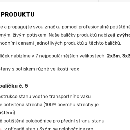
S PRODUKTU
e a propagujte svou značku pomocí profesionálně potištěné
ým, živým potiskem. Naše balíčky produktů nabízejí
zvýh
odními cenami jednotlivých produktů z těchto balíčků.
líček nabízíme v 7 nejpopulárnějších velikostech:
2x3m
,
3x
alíčku č. 5
strukce stanu včetně transportního vaku
ě potištěná střecha (100% povrchu střechy je
ištěno)
ě potištěná polobočnice pro přední stranu stanu
v případě stanu 3x6m se polobočnice pro