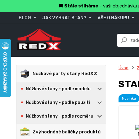
🚚 Stále stíháme
- vaši objednávku 
BLOG
JAK VYBRAT STAN?
VŠE O NÁKUPU
Úvod
Z
Nůžkové párty stany RedX®
STA
Nůžkové stany - podle modelu
Novinka
Nůžkové stany - podle použití
Nůžkové stany - podle rozměru
Zvýhodněné balíčky produktů