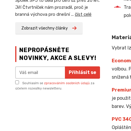
Spolek SPJ to dělá pro děti už přes 20 let.
Tra
Jiří Čtvrtníček nám prozradil, proč je
branná výchova pro dnešní ...
číst celé
pol
Zobrazit všechny články
Materiá
Vybrat lz
NEPROPÁSNĚTE
NOVINKY, AKCE A SLEVY!
Econom
volbou. 
Přihlásit se
snížená 
Souhlasím se
zpracováním osobních údajů
za
účelem rozesílky newsletteru.
Premiu
je použi
barev. V
PVC 34
Opláštěn