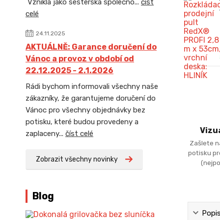
Vznikla jako sesterská společno...
číst
celé
24.11.2025
AKTUÁLNĚ: Garance doručení do
Vánoc a provoz v období od
22.12.2025 - 2.1.2026
Rádi bychom informovali všechny naše
zákazníky, že garantujeme doručení do
Vánoc pro všechny objednávky bez
potisku, které budou provedeny a
Vizu
zaplaceny...
číst celé
Zašlete n
potisku p
Zobrazit všechny novinky
(nejpo
Blog
Popi