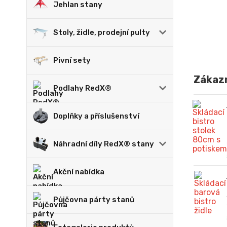
Jehlan stany
Stoly, židle, prodejní pulty
Pivní sety
Zákazn
Podlahy RedX®
Doplňky a příslušenství
Náhradní díly RedX® stany
Akční nabídka
Půjčovna párty stanů