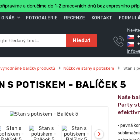
připravíme a doručíme do 1-2 pracovních dnů bez expresního pří
O NÁS
FOTOGALERIE
RECENZE
KONTAKT
FORMULÁ
Nevíte
+
Hledat
info@
výhodněné balíčky produktů
Nůžkové stany s potiskem
Stan s p
N S POTISKEM - BALÍČEK 5
Naše ba
Party s
efektivn
• pevná ko
sublimační