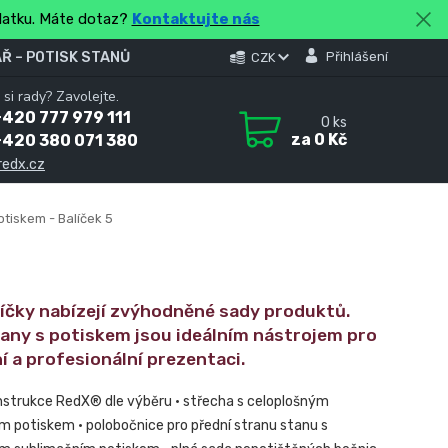
platku. Máte dotaz?
Kontaktujte nás
Ř – POTISK STANŮ
Přihlášení
CZK
 si rady? Zavolejte.
420 777 979 111
0
ks
za
0 Kč
+420 380 071 380
redx.cz
otiskem - Balíček 5
líčky nabízejí zvýhodněné sady produktů.
tany s potiskem jsou ideálním nástrojem pro
í a profesionální prezentaci.
nstrukce RedX® dle výběru • střecha s celoplošným
m potiskem • polobočnice pro přední stranu stanu s