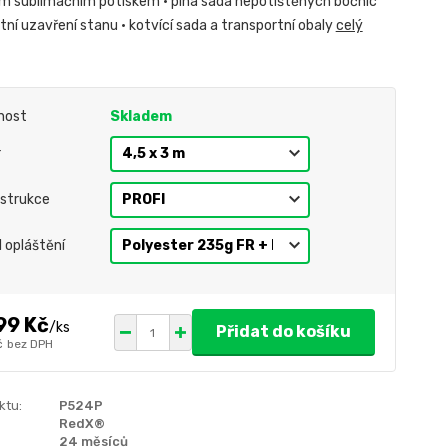
m sublimačním potiskem • plná sada nepotištěných bočnic
ní uzavření stanu • kotvící sada a transportní obaly
celý
nost
Skladem
r
strukce
l opláštění
99 Kč
/
ks
Přidat do košíku
č
bez DPH
ktu:
P524P
RedX®
24 měsíců