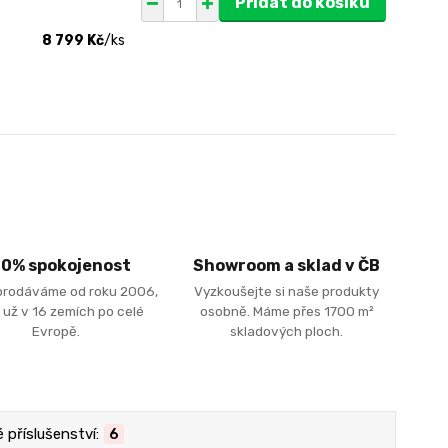
Přidat do košíku
8 799 Kč
/
ks
00% spokojenost
Showroom a sklad v ČB
prodáváme od roku 2006,
Vyzkoušejte si naše produkty
 už v 16 zemích po celé
osobně. Máme přes 1700 m²
Evropě.
skladových ploch.
příslušenství:
6