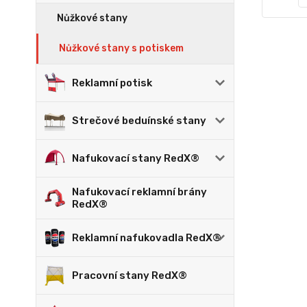
Nůžkové stany
Nůžkové stany s potiskem
Reklamní potisk
Strečové beduínské stany
Nafukovací stany RedX®
Nafukovací reklamní brány
RedX®
Reklamní nafukovadla RedX®
Pracovní stany RedX®