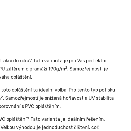
t akcí do roka? Tato varianta je pro Vás perfektní
2
m PU zátěrem o gramáži 190g/m
. Samozřejmostí je
váha opláštění.
toto opláštění ta ideální volba. Pro tento typ potisku
2
m
. Samozřejmostí je snížená hořlavost a UV stabilita
 porovnání s PVC opláštěním.
C opláštění? Tato varianta je ideálním řešením.
. Velkou výhodou je jednoduchost čištění, což