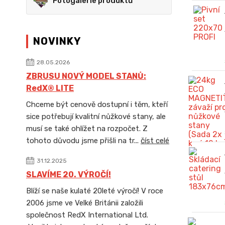
Fotogalerie produktů
NOVINKY
28.05.2026
ZBRUSU NOVÝ MODEL STANŮ:
RedX® LITE
Chceme být cenově dostupní i těm, kteří
sice potřebují kvalitní nůžkové stany, ale
musí se také ohlížet na rozpočet. Z
tohoto důvodu jsme přišli na tr...
číst celé
31.12.2025
SLAVÍME 20. VÝROČÍ!
Blíží se naše kulaté 20leté výročí! V roce
2006 jsme ve Velké Británii založili
společnost RedX International Ltd.