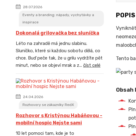
28.07.2026
POPI
Eventy a branding: nápady, vychytávky a
inspirace
Vyniknět
Dokonalá grilovačka bez sluníčka
neomezen
Léto na zahradě má jednu slabinu.
maloobch
Sluníčko, které si každou sobotu dělá, co
chce. Buď peče tak, že u grilu vydržíte pět
Tento ba
minut, nebo se objeví mrak a z...
číst celé
Obsah b
24.04.2026
Kon
Rozhovory se zákazníky RedX
Pln
Rozhovor s Kristýnou Habáňovou -
pot
mobilní hospic Nejste sami
Pln
10 let pomoci tam, kde je to