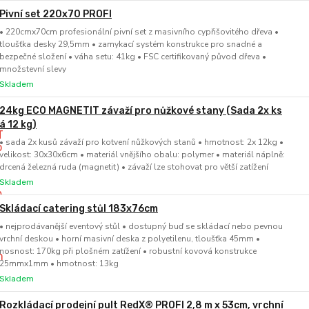
Pivní set 220x70 PROFI
• 220cmx70cm profesionální pivní set z masivního cypřišovitého dřeva •
tloušťka desky 29,5mm • zamykací systém konstrukce pro snadné a
bezpečné složení • váha setu: 41kg • FSC certifikovaný původ dřeva •
množstevní slevy
Skladem
24kg ECO MAGNETIT závaží pro nůžkové stany (Sada 2x ks
á 12 kg)
• sada 2x kusů závaží pro kotvení nůžkových stanů • hmotnost: 2x 12kg •
velikost: 30x30x6cm • materiál vnějšího obalu: polymer • materiál náplně:
drcená železná ruda (magnetit) • závaží lze stohovat pro větší zatížení
Skladem
Skládací catering stůl 183x76cm
• nejprodávanější eventový stůl • dostupný buď se skládací nebo pevnou
vrchní deskou • horní masivní deska z polyetilenu, tloušťka 45mm •
nosnost: 170kg při plošném zatížení • robustní kovová konstrukce
25mmx1mm • hmotnost: 13kg
Skladem
Rozkládací prodejní pult RedX® PROFI 2,8 m x 53cm, vrchní