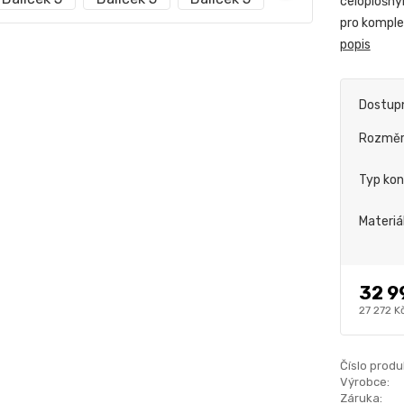
celoplošný
pro komplet
popis
Dostup
Rozmě
Typ kon
Materiá
32 9
27 272 K
Číslo produ
Výrobce:
Záruka: