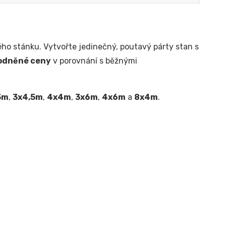
ho stánku. Vytvořte jedinečný, poutavý párty stan s
odněné ceny
v porovnání s běžnými
3m
,
3x4,5m
,
4x4m
,
3x6m
,
4x6m
a
8x4m
.