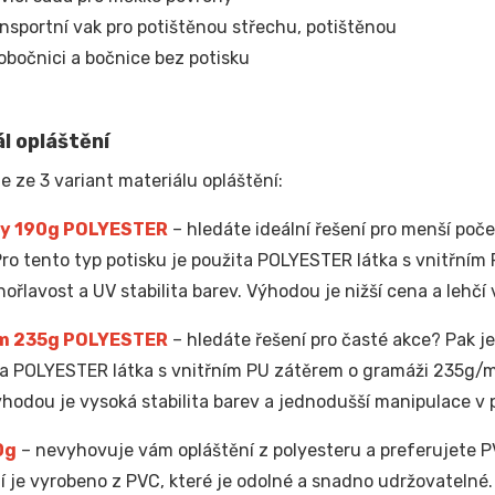
nsportní vak pro potištěnou střechu, potištěnou
obočnici a bočnice bez potisku
l opláštění
e ze 3 variant materiálu opláštění:
y 190g POLYESTER
– hledáte ideální řešení pro menší poče
Pro tento typ potisku je použita POLYESTER látka s vnitřní
hořlavost a UV stabilita barev. Výhodou je nižší cena a lehčí 
m 235g POLYESTER
– hledáte řešení pro časté akce? Pak je 
ta POLYESTER látka s vnitřním PU zátěrem o gramáži 235g/
ýhodou je vysoká stabilita barev a jednodušší manipulace v
0g
– nevyhovuje vám opláštění z polyesteru a preferujete PV
í je vyrobeno z PVC, které je odolné a snadno udržovatelné