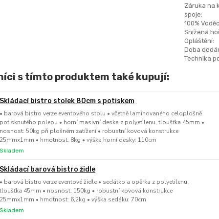
Záruka na 
spoje:
100% Voděo
Snížená hoř
Opláštění:
Doba dodán
Technika po
íci s tímto produktem také kupují:
Skládací bistro stolek 80cm s potiskem
• barová bistro verze eventového stolu • včetně laminovaného celoplošně
potisknutého polepu • horní masivní deska z polyetilenu, tloušťka 45mm •
nosnost: 50kg při plošném zatížení • robustní kovová konstrukce
25mmx1mm • hmotnost: 8kg • výška horní desky: 110cm
Skladem
Skládací barová bistro židle
• barová bistro verze eventové židle • sedátko a opěrka z polyetilenu,
tloušťka 45mm • nosnost: 150kg • robustní kovová konstrukce
25mmx1mm • hmotnost: 6,2kg • výška sedáku: 70cm
Skladem