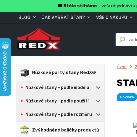
🚚 Stále stíháme
- vaši objednávku 
BLOG
JAK VYBRAT STAN?
VŠE O NÁKUPU
Úvod
Z
Nůžkové párty stany RedX®
STA
Nůžkové stany - podle modelu
Novinka
Nůžkové stany - podle použití
Nůžkové stany - podle rozměru
Zvýhodněné balíčky produktů