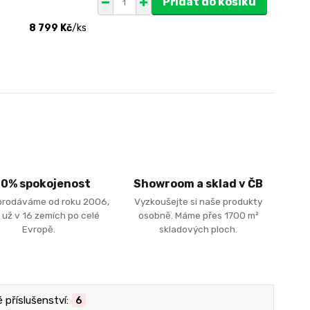
Přidat do košíku
8 799 Kč
/
ks
00% spokojenost
Showroom a sklad v ČB
prodáváme od roku 2006,
Vyzkoušejte si naše produkty
 už v 16 zemích po celé
osobně. Máme přes 1700 m²
Evropě.
skladových ploch.
příslušenství:
6