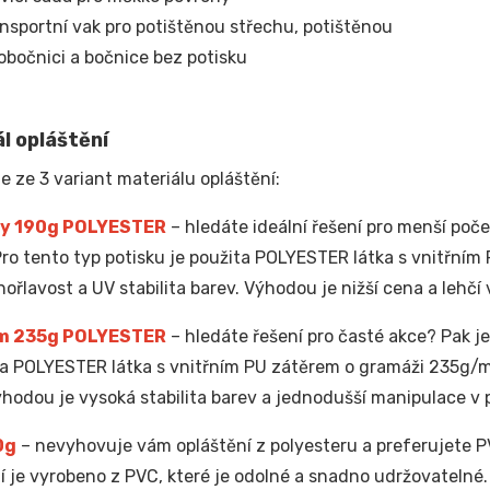
nsportní vak pro potištěnou střechu, potištěnou
obočnici a bočnice bez potisku
l opláštění
e ze 3 variant materiálu opláštění:
y 190g POLYESTER
– hledáte ideální řešení pro menší poče
Pro tento typ potisku je použita POLYESTER látka s vnitřní
hořlavost a UV stabilita barev. Výhodou je nižší cena a lehčí 
m 235g POLYESTER
– hledáte řešení pro časté akce? Pak je 
ta POLYESTER látka s vnitřním PU zátěrem o gramáži 235g/
ýhodou je vysoká stabilita barev a jednodušší manipulace v
0g
– nevyhovuje vám opláštění z polyesteru a preferujete PV
í je vyrobeno z PVC, které je odolné a snadno udržovatelné