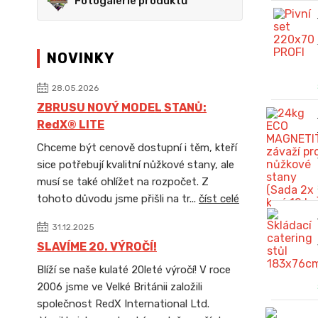
Fotogalerie produktů
NOVINKY
28.05.2026
ZBRUSU NOVÝ MODEL STANŮ:
RedX® LITE
Chceme být cenově dostupní i těm, kteří
sice potřebují kvalitní nůžkové stany, ale
musí se také ohlížet na rozpočet. Z
tohoto důvodu jsme přišli na tr...
číst celé
31.12.2025
SLAVÍME 20. VÝROČÍ!
Blíží se naše kulaté 20leté výročí! V roce
2006 jsme ve Velké Británii založili
společnost RedX International Ltd.