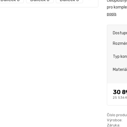
celoplošný
pro komplet
popis
Dostup
Rozmě
Typ kon
Materiá
30 8
25 536 
Číslo produ
Výrobce:
Záruka: