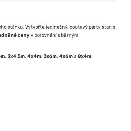
ho stánku. Vytvořte jedinečný, poutavý párty stan s
odněné ceny
v porovnání s běžnými
3m
,
3x4,5m
,
4x4m
,
3x6m
,
4x6m
a
8x4m
.