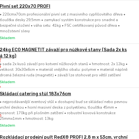
Pivní set 220x70 PROFI
• 220cmx70cm profesionální pivní set z masivního cypřišovitého dřeva •
tloušťka desky 29,5mm • zamykací systém konstrukce pro snadné a
bezpečné složení • váha setu: 41kg • FSC certifikovaný původ dřeva •
množstevní slevy
Skladem
24kg ECO MAGNETIT závaží pro nůžkové stany (Sada 2x ks
á 12 kg)
• sada 2x kusů závaží pro kotvení nůžkových stanů • hmotnost: 2x 12kg •
velikost: 30x30x6cm • materiál vnějšího obalu: polymer • materiál náplně:
drcená železná ruda (magnetit) • závaží lze stohovat pro větší zatížení
Skladem
Skládací catering stůl 183x76cm
• nejprodávanější eventový stůl • dostupný buď se skládací nebo pevnou
vrchní deskou • horní masivní deska z polyetilenu, tloušťka 45mm •
nosnost: 170kg při plošném zatížení • robustní kovová konstrukce
25mmx1mm • hmotnost: 13kg
Skladem
Rozkládací prodejní pult RedX® PROFI 2,8 m x 53cm, vrchní