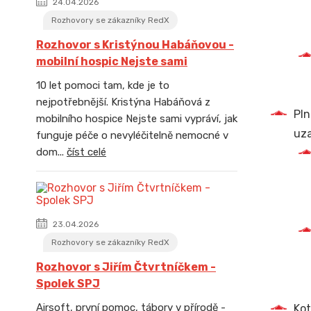
24.04.2026
Rozhovory se zákazníky RedX
Rozhovor s Kristýnou Habáňovou -
mobilní hospic Nejste sami
10 let pomoci tam, kde je to
nejpotřebnější. Kristýna Habáňová z
Pln
mobilního hospice Nejste sami vypráví, jak
uza
funguje péče o nevyléčitelně nemocné v
dom...
číst celé
23.04.2026
Rozhovory se zákazníky RedX
Rozhovor s Jiřím Čtvrtníčkem -
Spolek SPJ
Airsoft, první pomoc, tábory v přírodě -
Kot