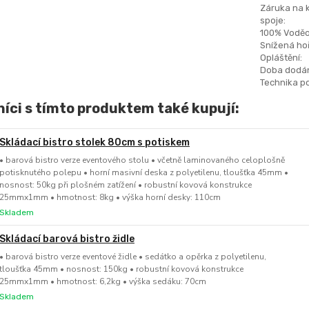
Záruka na 
spoje:
100% Voděo
Snížená hoř
Opláštění:
Doba dodán
Technika po
íci s tímto produktem také kupují:
Skládací bistro stolek 80cm s potiskem
• barová bistro verze eventového stolu • včetně laminovaného celoplošně
potisknutého polepu • horní masivní deska z polyetilenu, tloušťka 45mm •
nosnost: 50kg při plošném zatížení • robustní kovová konstrukce
25mmx1mm • hmotnost: 8kg • výška horní desky: 110cm
Skladem
Skládací barová bistro židle
• barová bistro verze eventové židle • sedátko a opěrka z polyetilenu,
tloušťka 45mm • nosnost: 150kg • robustní kovová konstrukce
25mmx1mm • hmotnost: 6,2kg • výška sedáku: 70cm
Skladem