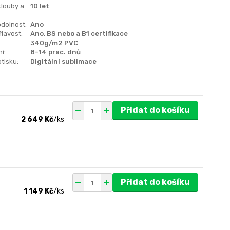
klouby a
10 let
dolnost:
Ano
lavost:
Ano, BS nebo a B1 certifikace
340g/m2 PVC
í:
8-14 prac. dnů
tisku:
Digitální sublimace
Přidat do košíku
2 649 Kč
/
ks
Přidat do košíku
1 149 Kč
/
ks