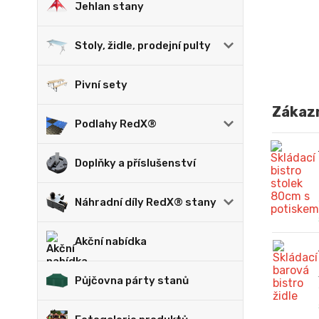
Jehlan stany
Stoly, židle, prodejní pulty
Pivní sety
Zákazn
Podlahy RedX®
Doplňky a příslušenství
Náhradní díly RedX® stany
Akční nabídka
Půjčovna párty stanů