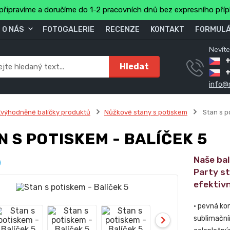
připravíme a doručíme do 1-2 pracovních dnů bez expresního pří
O NÁS
FOTOGALERIE
RECENZE
KONTAKT
FORMULÁ
Nevíte
+
Hledat
info@
výhodněné balíčky produktů
Nůžkové stany s potiskem
Stan s p
N S POTISKEM - BALÍČEK 5
Naše ba
Party s
efektivn
• pevná ko
sublimační