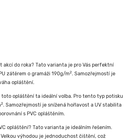
t akcí do roka? Tato varianta je pro Vás perfektní
2
m PU zátěrem o gramáži 190g/m
. Samozřejmostí je
váha opláštění.
toto opláštění ta ideální volba. Pro tento typ potisku
2
m
. Samozřejmostí je snížená hořlavost a UV stabilita
 porovnání s PVC opláštěním.
C opláštění? Tato varianta je ideálním řešením.
. Velkou výhodou je jednoduchost čištění, což