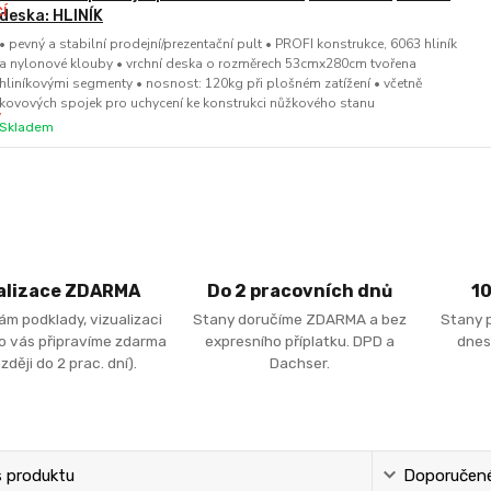
deska: HLINÍK
• pevný a stabilní prodejní/prezentační pult • PROFI konstrukce, 6063 hliník
a nylonové klouby • vrchní deska o rozměrech 53cmx280cm tvořena
hliníkovými segmenty • nosnost: 120kg při plošném zatížení • včetně
kovových spojek pro uchycení ke konstrukci nůžkového stanu
Skladem
alizace ZDARMA
Do 2 pracovních dnů
1
ám podklady, vizualizaci
Stany doručíme ZDARMA a bez
Stany 
ro vás připravíme zdarma
expresního příplatku. DPD a
dnes
zději do 2 prac. dní).
Dachser.
s produktu
Doporučené 