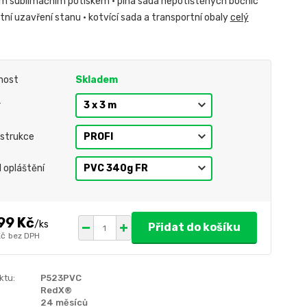
m sublimačním potiskem • plná sada nepotištěných bočnic
ní uzavření stanu • kotvící sada a transportní obaly
celý
nost
Skladem
r
strukce
l opláštění
99 Kč
/
ks
Přidat do košíku
Kč
bez DPH
ktu:
P523PVC
RedX®
24 měsíců