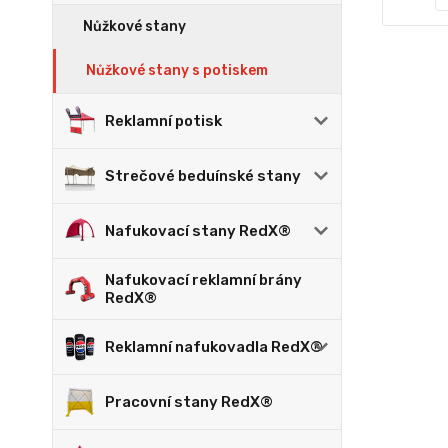
Nůžkové stany
Nůžkové stany s potiskem
Reklamní potisk
Strečové beduínské stany
Nafukovací stany RedX®
Nafukovací reklamní brány
RedX®
Reklamní nafukovadla RedX®
Pracovní stany RedX®