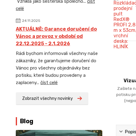
Vznikla jako sesterská společno...
číst
celé
24.11.2025
AKTUÁLNĚ: Garance doručení do
Vánoc a provoz v období od
22.12.2025 - 2.1.2026
Rádi bychom informovali všechny naše
zákazníky, že garantujeme doručení do
Vánoc pro všechny objednávky bez
potisku, které budou provedeny a
Vizu
zaplaceny...
číst celé
Zašlete n
potisku p
Zobrazit všechny novinky
(nejpo
Blog
Popi