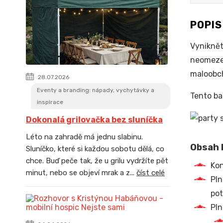
POPI
Vyniknět
neomezen
maloobch
28.07.2026
Eventy a branding: nápady, vychytávky a
Tento ba
inspirace
Dokonalá grilovačka bez sluníčka
Léto na zahradě má jednu slabinu.
Obsah b
Sluníčko, které si každou sobotu dělá, co
chce. Buď peče tak, že u grilu vydržíte pět
Kon
minut, nebo se objeví mrak a z...
číst celé
Pln
pot
Pln