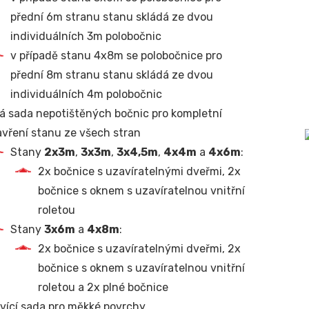
přední 6m stranu stanu skládá ze dvou
individuálních 3m polobočnic
v případě stanu 4x8m se polobočnice pro
přední 8m stranu stanu skládá ze dvou
individuálních 4m polobočnic
á sada nepotištěných bočnic pro kompletní
vření stanu ze všech stran
Stany
2x3m
,
3x3m
,
3x4,5m
,
4x4m
a
4x6m
:
2x bočnice s uzavíratelnými dveřmi, 2x
bočnice s oknem s uzavíratelnou vnitřní
roletou
Stany
3x6m
a
4x8m
:
2x bočnice s uzavíratelnými dveřmi, 2x
bočnice s oknem s uzavíratelnou vnitřní
roletou a 2x plné bočnice
vící sada pro měkké povrchy