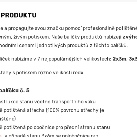
S PRODUKTU
e a propagujte svou značku pomocí profesionálně potištěné
ým, živým potiskem. Naše balíčky produktů nabízejí
zvýh
odními cenami jednotlivých produktů z těchto balíčků.
líček nabízíme v 7 nejpopulárnějších velikostech:
2x3m
,
3x
alíčku č. 5
strukce stanu včetně transportního vaku
ě potištěná střecha (100% povrchu střechy je
ištěno)
ě potištěná polobočnice pro přední stranu stanu
v případě stanu 3x6m se polobočnice pro