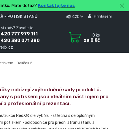
platku. Máte dotaz?
Kontaktujte nás
Ř – POTISK STANŮ
Přihlášení
CZK
 si rady? Zavolejte.
420 777 979 111
0
ks
za
0 Kč
+420 380 071 380
redx.cz
otiskem - Balíček 5
líčky nabízejí zvýhodněné sady produktů.
tany s potiskem jsou ideálním nástrojem pro
í a profesionální prezentaci.
nstrukce RedX® dle výběru • střecha s celoplošným
m potiskem • polobočnice pro přední stranu stanu s