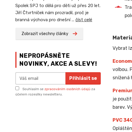
Spolek SPJ to dělá pro děti už přes 20 let.
Tra
Jiří Čtvrtníček nám prozradil, proč je
pol
branná výchova pro dnešní ...
číst celé
Zobrazit všechny články
Materiá
Vybrat lz
NEPROPÁSNĚTE
Econom
NOVINKY, AKCE A SLEVY!
volbou. 
snížená 
Přihlásit se
Souhlasím se
zpracováním osobních údajů
za
Premiu
účelem rozesílky newsletteru.
je použi
barev. V
PVC 34
Opláštěn