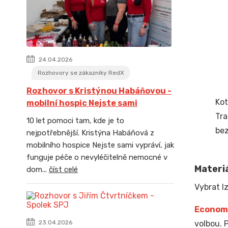
24.04.2026
Rozhovory se zákazníky RedX
Rozhovor s Kristýnou Habáňovou -
Kot
mobilní hospic Nejste sami
Tra
10 let pomoci tam, kde je to
bez
nejpotřebnější. Kristýna Habáňová z
mobilního hospice Nejste sami vypráví, jak
funguje péče o nevyléčitelně nemocné v
Materiá
dom...
číst celé
Vybrat lz
Econom
volbou. 
23.04.2026