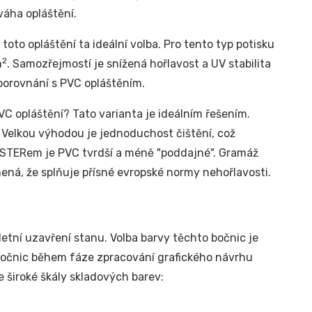
váha opláštění.
toto opláštění ta ideální volba. Pro tento typ potisku
2
m
. Samozřejmostí je snížená hořlavost a UV stabilita
 porovnání s PVC opláštěním.
C opláštění? Tato varianta je ideálním řešením.
. Velkou výhodou je jednoduchost čištění, což
YESTERem je PVC tvrdší a méně "poddajné". Gramáž
ená, že splňuje přísné evropské normy nehořlavosti.
etní uzavření stanu. Volba barvy těchto bočnic je
 bočnic během fáze zpracování grafického návrhu
e široké škály skladových barev: