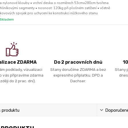
a nylonové klouby • vrchní deska o rozměrech 53cmx280cm tvořena
hliníkovými segmenty • nosnost: 120kg při plošném zatížení • včetně
kovových spojek pro uchycení ke konstrukci nůžkového stanu
Skladem
alizace ZDARMA
Do 2 pracovních dnů
1
ám podklady, vizualizaci
Stany doručíme ZDARMA a bez
Stany 
ro vás připravíme zdarma
expresního příplatku. DPD a
dnes
zději do 2 prac. dní).
Dachser.
s produktu
Doporučené 