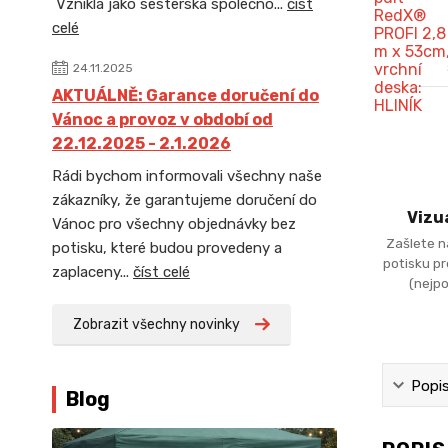
Vznikla jako sesterská společno...
číst
celé
24.11.2025
AKTUÁLNĚ: Garance doručení do
Vánoc a provoz v období od
22.12.2025 - 2.1.2026
Rádi bychom informovali všechny naše
zákazníky, že garantujeme doručení do
Vizu
Vánoc pro všechny objednávky bez
Zašlete n
potisku, které budou provedeny a
potisku p
zaplaceny...
číst celé
(nejpo
Zobrazit všechny novinky
Popi
Blog