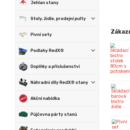
Jehlan stany
Stoly, židle, prodejní pulty
Zákazn
Pivní sety
Podlahy RedX®
Doplňky a příslušenství
Náhradní díly RedX® stany
Akční nabídka
Půjčovna párty stanů