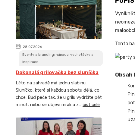
POPI
Vyniknět
neomezen
maloobch
Tento ba
28.07.2026
Eventy a branding: nápady, vychytávky a
inspirace
Dokonalá grilovačka bez sluníčka
Obsah b
Léto na zahradě má jednu slabinu.
Kon
Sluníčko, které si každou sobotu dělá, co
Pln
chce. Buď peče tak, že u grilu vydržíte pět
pot
minut, nebo se objeví mrak a z...
číst celé
Pln
uza