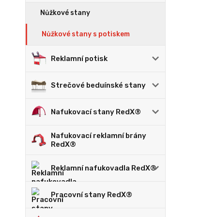
Nůžkové stany
Nůžkové stany s potiskem
Reklamní potisk
Strečové beduínské stany
Nafukovací stany RedX®
Nafukovací reklamní brány
RedX®
Reklamní nafukovadla RedX®
Pracovní stany RedX®