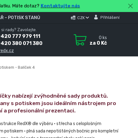
platku. Máte dotaz?
Kontaktujte nás
Ř – POTISK STANŮ
Přihlášení
CZK
 si rady? Zavolejte.
420 777 979 111
0
ks
za
0 Kč
+420 380 071 380
redx.cz
otiskem - Balíček 4
líčky nabízejí zvýhodněné sady produktů.
tany s potiskem jsou ideálním nástrojem pro
í a profesionální prezentaci.
nstrukce RedX® dle výběru • střecha s celoplošným
m potiskem • plná sada nepotištěných bočnic pro kompletní