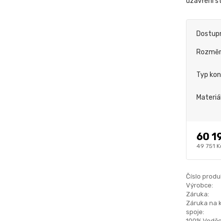
uzavření st
Dostup
Rozmě
Typ kon
Materiá
60 1
49 751 K
Číslo produ
Výrobce:
Záruka:
Záruka na 
spoje:
100% Voděo