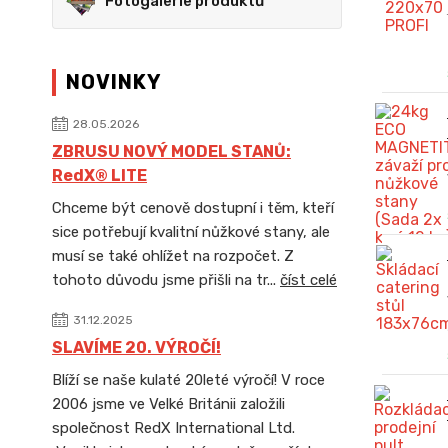
Fotogalerie produktů
NOVINKY
28.05.2026
ZBRUSU NOVÝ MODEL STANŮ:
RedX® LITE
Chceme být cenově dostupní i těm, kteří
sice potřebují kvalitní nůžkové stany, ale
musí se také ohlížet na rozpočet. Z
tohoto důvodu jsme přišli na tr...
číst celé
31.12.2025
SLAVÍME 20. VÝROČÍ!
Blíží se naše kulaté 20leté výročí! V roce
2006 jsme ve Velké Británii založili
společnost RedX International Ltd.