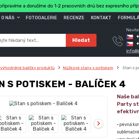
připravíme a doručíme do 1-2 pracovních dnů bez expresního pří
O NÁS
FOTOGALERIE
RECENZE
KONTAKT
FORMULÁ
Nevíte
+
Hledat
info@
výhodněné balíčky produktů
Nůžkové stany s potiskem
Stan s p
N S POTISKEM - BALÍČEK 4
Naše ba
Party s
efektivn
• pevná ko
sublimační