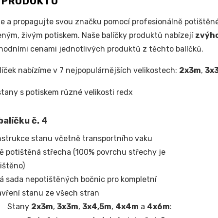
S PRODUKTU
e a propagujte svou značku pomocí profesionálně potištěné
ým, živým potiskem. Naše balíčky produktů nabízejí
zvýh
odními cenami jednotlivých produktů z těchto balíčků.
líček nabízíme v 7 nejpopulárnějších velikostech:
2x3m
,
3x
alíčku č. 4
strukce stanu včetně transportního vaku
ě potištěná střecha (100% povrchu střechy je
ištěno)
á sada nepotištěných bočnic pro kompletní
vření stanu ze všech stran
Stany
2x3m
,
3x3m
,
3x4,5m
,
4x4m
a
4x6m
: