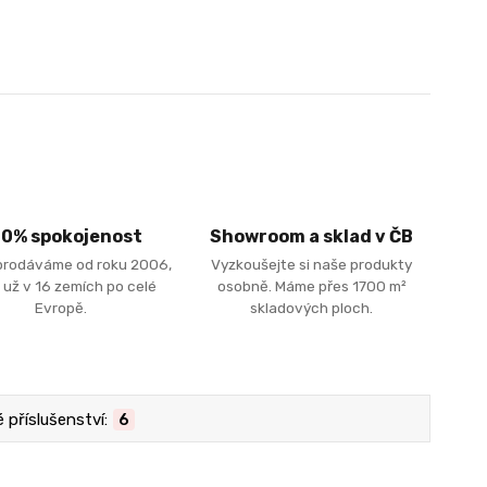
00% spokojenost
Showroom a sklad v ČB
prodáváme od roku 2006,
Vyzkoušejte si naše produkty
 už v 16 zemích po celé
osobně. Máme přes 1700 m²
Evropě.
skladových ploch.
příslušenství:
6