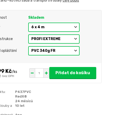
anu • kotvící sada a transportní obaly
celý popis
nost
Skladem
r
strukce
l opláštění
99 Kč
/
ks
Přidat do košíku
č
bez DPH
ktu:
P437PVC
RedX®
24 měsíců
klouby a
10 let
dolnost:
Ano