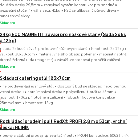
tloušťka desky 29,5mm • zamykací systém konstrukce pro snadné a
bezpečné složení • váha setu: 41kg • FSC certifikovaný původ dřeva •
množstevní slevy
Skladem
24kg ECO MAGNETIT závaží pro nůžkové stany (Sada 2x ks
á 12 kg)
• sada 2x kusů závaží pro kotvení nůžkových stanů • hmotnost: 2x 12kg •
velikost: 30x30x6cm • materiál vnějšího obalu: polymer • materiál náplně:
drcená železná ruda (magnetit) • závaží lze stohovat pro větší zatížení
Skladem
Skládací catering stůl 183x76cm
• nejprodávanější eventový stůl • dostupný buď se skládací nebo pevnou
vrchní deskou • horní masivní deska z polyetilenu, tloušťka 45mm •
nosnost: 170kg při plošném zatížení • robustní kovová konstrukce
25mmx1mm • hmotnost: 13kg
Skladem
Rozkládací prodejní pult RedX® PROFI 2,8 m x 53cm, vrchní
deska: HLINÍK
• pevný a stabilní prodejní/prezentační pult • PROFI konstrukce, 6063 hliník