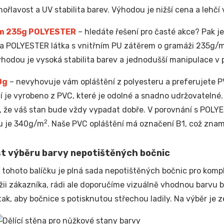
hořlavost a UV stabilita barev. Výhodou je nižší cena a lehčí 
m 235g POLYESTER
– hledáte řešení pro časté akce? Pak je 
ta POLYESTER látka s vnitřním PU zátěrem o gramáži 235g/
ýhodou je vysoká stabilita barev a jednodušší manipulace v
0g
– nevyhovuje vám opláštění z polyesteru a preferujete PV
í je vyrobeno z PVC, které je odolné a snadno udržovatelné
e, že váš stan bude vždy vypadat dobře. V porovnání s POL
2
u je 340g/m
. Naše PVC opláštění má označení B1, což znam
t výběru barvy nepotištěných bočnic
 tohoto balíčku je plná sada nepotištěných bočnic pro kompl
ežii zákazníka, rádi ale doporučíme vizuálně vhodnou barvu
tak, aby bočnice s potisknutou střechou ladily. Na výběr je z