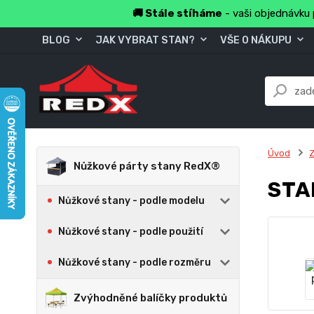
🚚 Stále stíháme
- vaši objednávku 
BLOG
JAK VYBRAT STAN?
VŠE O NÁKUPU
Úvod
Z
Nůžkové párty stany RedX®
STA
Nůžkové stany - podle modelu
Nůžkové stany - podle použití
Nůžkové stany - podle rozměru
Zvýhodněné balíčky produktů