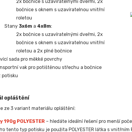
2x bočnice s uzavíratelnými dveřmi, 2x
bočnice s oknem s uzavíratelnou vnitřní
roletou
Stany
3x6m
a
4x8m
:
2x bočnice s uzavíratelnými dveřmi, 2x
bočnice s oknem s uzavíratelnou vnitřní
roletou a 2x plné bočnice
vící sada pro měkké povrchy
nsportní vak pro potištěnou střechu a bočnice
 potisku
l opláštění
e ze 3 variant materiálu opláštění:
y 190g POLYESTER
– hledáte ideální řešení pro menší poče
Pro tento typ potisku je použita POLYESTER látka s vnitřní