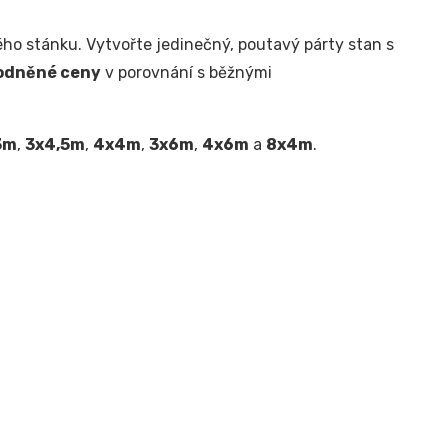
ho stánku. Vytvořte jedinečný, poutavý párty stan s
odněné ceny
v porovnání s běžnými
3m
,
3x4,5m
,
4x4m
,
3x6m
,
4x6m
a
8x4m
.