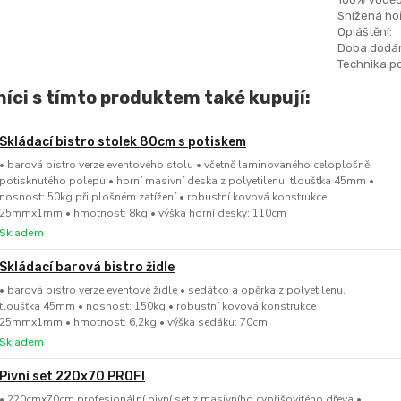
Snížená hoř
Opláštění:
Doba dodán
Technika po
íci s tímto produktem také kupují:
Skládací bistro stolek 80cm s potiskem
• barová bistro verze eventového stolu • včetně laminovaného celoplošně
potisknutého polepu • horní masivní deska z polyetilenu, tloušťka 45mm •
nosnost: 50kg při plošném zatížení • robustní kovová konstrukce
25mmx1mm • hmotnost: 8kg • výška horní desky: 110cm
Skladem
Skládací barová bistro židle
• barová bistro verze eventové židle • sedátko a opěrka z polyetilenu,
tloušťka 45mm • nosnost: 150kg • robustní kovová konstrukce
25mmx1mm • hmotnost: 6,2kg • výška sedáku: 70cm
Skladem
Pivní set 220x70 PROFI
• 220cmx70cm profesionální pivní set z masivního cypřišovitého dřeva •