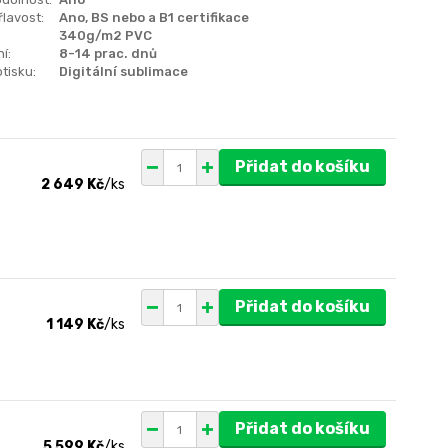
lavost:
Ano, BS nebo a B1 certifikace
340g/m2 PVC
í:
8-14 prac. dnů
tisku:
Digitální sublimace
Přidat do košíku
2 649 Kč
/
ks
Přidat do košíku
1 149 Kč
/
ks
Přidat do košíku
5 599 Kč
/
ks