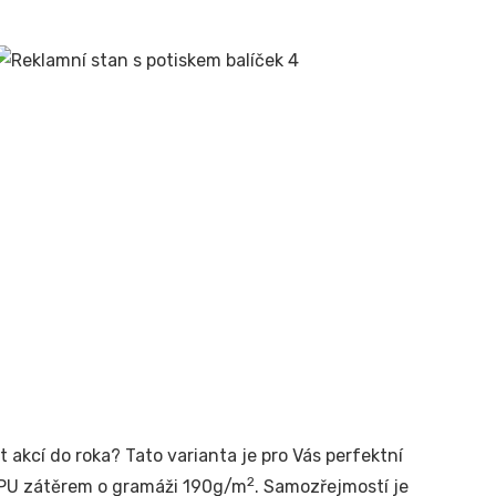
t akcí do roka? Tato varianta je pro Vás perfektní
2
m PU zátěrem o gramáži 190g/m
. Samozřejmostí je