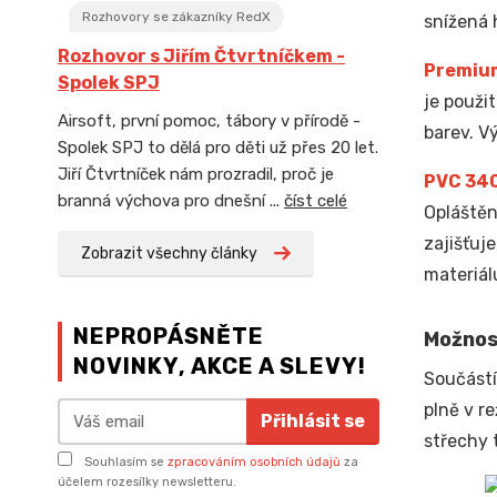
Rozhovory se zákazníky RedX
snížená 
Rozhovor s Jiřím Čtvrtníčkem -
Premiu
Spolek SPJ
je použi
Airsoft, první pomoc, tábory v přírodě -
barev. V
Spolek SPJ to dělá pro děti už přes 20 let.
Jiří Čtvrtníček nám prozradil, proč je
PVC 34
branná výchova pro dnešní ...
číst celé
Opláštěn
zajišťuj
Zobrazit všechny články
materiál
NEPROPÁSNĚTE
Možnos
NOVINKY, AKCE A SLEVY!
Součástí
plně v r
Přihlásit se
střechy 
Souhlasím se
zpracováním osobních údajů
za
účelem rozesílky newsletteru.