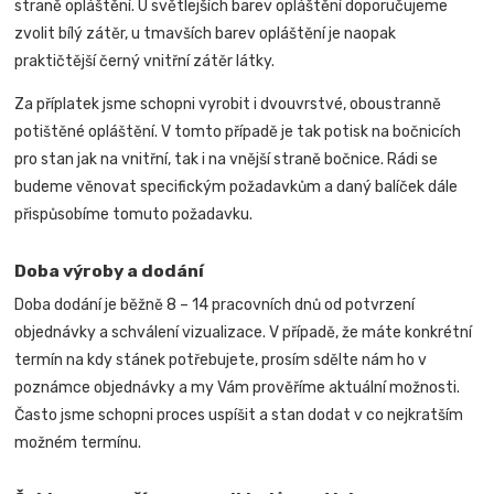
straně opláštění. U světlejších barev opláštění doporučujeme
zvolit bílý zátěr, u tmavších barev opláštění je naopak
praktičtější černý vnitřní zátěr látky.
Za příplatek jsme schopni vyrobit i dvouvrstvé, oboustranně
potištěné opláštění. V tomto případě je tak potisk na bočnicích
pro stan jak na vnitřní, tak i na vnější straně bočnice.
Rádi se
budeme věnovat specifickým požadavkům a daný balíček dále
přispůsobíme tomuto požadavku.
Doba výroby a dodání
Doba dodání je běžně 8 – 14 pracovních dnů od potvrzení
objednávky a schválení vizualizace. V případě, že máte konkrétní
termín na kdy stánek potřebujete, prosím sdělte nám ho v
poznámce objednávky a my Vám prověříme aktuální možnosti.
Často jsme schopni proces uspíšit a stan dodat v co nejkratším
možném termínu.