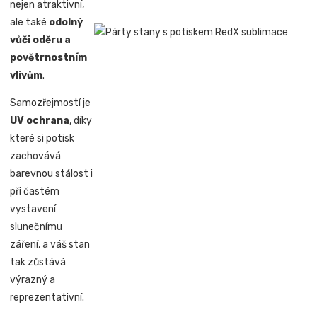
nejen atraktivní,
ale také
odolný
vůči oděru a
povětrnostním
vlivům
.
Samozřejmostí je
UV ochrana
, díky
které si potisk
zachovává
barevnou stálost i
při častém
vystavení
slunečnímu
záření, a váš stan
tak zůstává
výrazný a
reprezentativní.