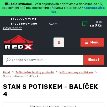
🚚 Stále stíháme
- vaši objednávku připravíme a doručíme do 1-2
pracovních dnů bez expresního příplatku. Máte dotaz?
Kontaktujte
nás
+420 777 979 111
0
ks
+420 380 071 380
CZK
za
0 Kč
info@redx.cz
Menu
Hledat
Úvod
Zvýhodněné balíčky produktů
Nůžkové stany s potiskem
Stan s potiskem - Balíček 4
STAN S POTISKEM - BALÍČEK
4