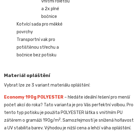
vnitřní roletou
a 2x plné
bočnice
Kotvící sada pro měkké
povrchy
Transportní vak pro
potištěnou střechu a
bočnice bez potisku
Materiál opláštění
Vybrat lze ze 3 variant materiálu opláštění:
Economy 190g POLYESTER
– hledáte ideální řešení pro menší
počet akcí do roka? Tato varianta je pro Vás perfektní volbou. Pro
tento typ potisku je použita POLYESTER látka s vnitřním PU
2
zátěrem o gramáži 190g/m
. Samozřejmostí je snížená hořlavost
a UV stabilita barev. Výhodou je nižší cena a lehčí váha opláštění.