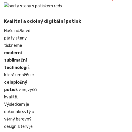
Kvalitní a odolný digitální potisk
Naše nůžkové
párty stany
tiskneme
moderní
sublimační
technologií
,
která umožňuje
celoplošný
potisk
v nejvyšší
kvalitě.
Výsledkem je
dokonale sytý a
věrný barevný
design, který je