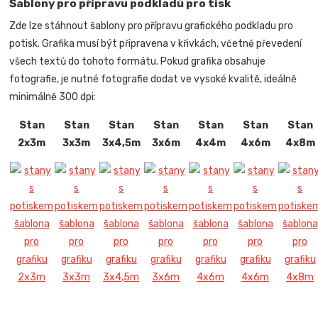
Šablony pro přípravu podkladů pro tisk
Zde lze stáhnout šablony pro přípravu grafického podkladu pro
potisk. Grafika musí být připravena v křivkách, včetně převedení
všech textů do tohoto formátu. Pokud grafika obsahuje
fotografie, je nutné fotografie dodat ve vysoké kvalitě, ideálně
minimálně 300 dpi:
Stan
Stan
Stan
Stan
Stan
Stan
Stan
2x3m
3x3m
3x4,5m
3x6m
4x4m
4x6m
4x8m