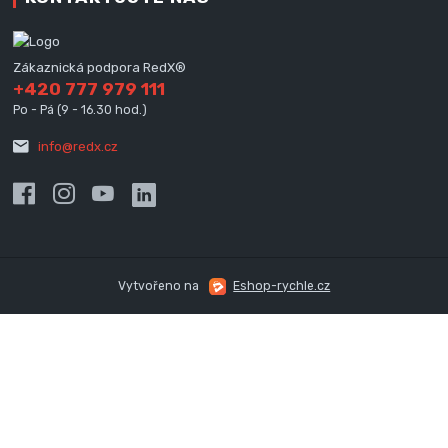
Zákaznická podpora RedX®
+420 777 979 111
Po - Pá (9 - 16.30 hod.)
info@redx.cz
Vytvořeno na
Eshop-rychle.cz