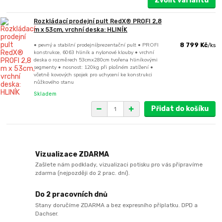
Zvolit variantu
Rozkládací prodejní pult RedX® PROFI 2,8
m x 53cm, vrchní deska: HLINÍK
• pevný a stabilní prodejní/prezentační pult • PROFI
8 799 Kč
/
ks
konstrukce, 6063 hliník a nylonové klouby • vrchní
deska o rozměrech 53cmx280cm tvořena hliníkovými
segmenty • nosnost: 120kg při plošném zatížení •
včetně kovových spojek pro uchycení ke konstrukci
nůžkového stanu
Skladem
Přidat do košíku
Vizualizace ZDARMA
Zašlete nám podklady, vizualizaci potisku pro vás připravíme
zdarma (nejpozději do 2 prac. dní).
Do 2 pracovních dnů
Stany doručíme ZDARMA a bez expresního příplatku. DPD a
Dachser.