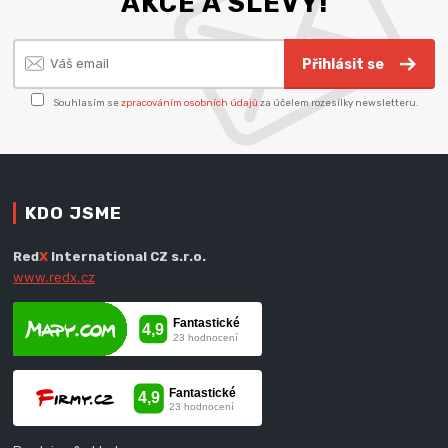
AKCE A SLEVY!
Přihlásit se
Souhlasím se
zpracováním osobních údajů
za účelem rozesílky newsletteru.
KDO JSME
Red
X
International CZ s.r.o.
www.redx.cz