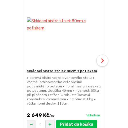
Skládací bistro stolek 80cm s potiskem
Skládací bar
• barová bistro verze eventového stolu •
• barová bis
včetně laminovaného celoplošně
sedátko a op
potisknutého polepu • horní masivní deska z
45mm • nosno
polyetilenu, tloušťka 45mm • nosnost: 50kg
konstrukce 
při plošném zatížení • robustní kovová
výška sedák
konstrukce 25mmx1mm • hmotnost: 8kg •
výška horní desky: 110cm
2 649 Kč
1 149 Kč
Skladem
/
ks
Přidat do košíku