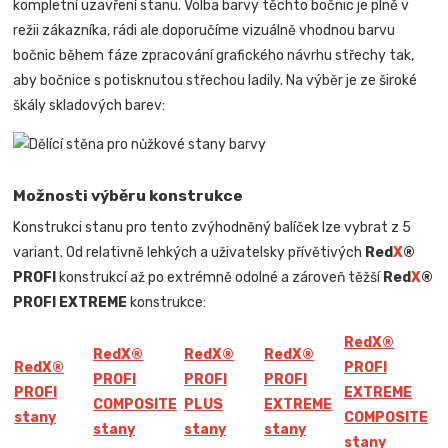
kompletní uzavření stanu. Volba barvy těchto bočnic je plně v
režii zákazníka, rádi ale doporučíme vizuálně vhodnou barvu
bočnic během fáze zpracování grafického návrhu střechy tak,
aby bočnice s potisknutou střechou ladily. Na výběr je ze široké
škály skladových barev:
Možnosti výběru konstrukce
Konstrukci stanu pro tento zvýhodněný balíček lze vybrat z 5
variant. Od relativně lehkých a uživatelsky přívětivých
Red
X
®
PROFI
konstrukcí až po extrémně odolné a zároveň těžší
Red
X
®
PROFI EXTREME
konstrukce:
Red
X
®
Red
X
®
Red
X
®
Red
X
®
Red
X
®
PROFI
PROFI
PROFI
PROFI
PROFI
EXTREME
COMPOSITE
PLUS
EXTREME
stany
COMPOSITE
stany
stany
stany
stany