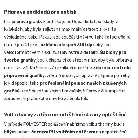
Příprava podkladů pro potisk
Pro přípravu grafiky k potisku je potřeba dodat podklady
v
křivkách
, aby byla zajištěna maximální ostrost a kvalita
výsledného tisku. Pokud jsou součástí návrhu také fotografie, je
nutné použít je v
rozlišení alespoň 300 dpi
, aby i při
velkoformátovém tisku zůstaly ostré a detailní.
Šablony pro
tvorbu grafiky
jsou k dispozici ke stažení níže, aby byla příprava
co nejsnazší. Každému zákazníkovi nabízíme
zdarma kontrolu
připravené grafiky
, včetně drobných úprav. V případě potřeby
je k dispozici také
profesionální pomoc našich zkušených
grafiků
, kteří dokážou zajistit rozsáhlejší úpravy či kompletní
zpracování grafického návrhu za příplatek.
Volba barvy zátěru nepotištěné strany opláštění
V případě POLYESTER opláštění nabízíme volbu tkaniny buď s
bílým
, nebo s
černým PU vnitřním zátěrem
na nepotištěné