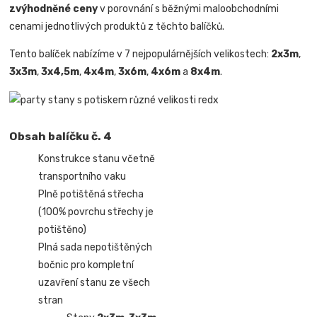
zvýhodněné ceny
v porovnání s běžnými maloobchodními
cenami jednotlivých produktů z těchto balíčků.
Tento balíček nabízíme v 7 nejpopulárnějších velikostech:
2x3m
,
3x3m
,
3x4,5m
,
4x4m
,
3x6m
,
4x6m
a
8x4m
.
Obsah balíčku č. 4
Konstrukce stanu včetně
transportního vaku
Plně potištěná střecha
(100% povrchu střechy je
potištěno)
Plná sada nepotištěných
bočnic pro kompletní
uzavření stanu ze všech
stran