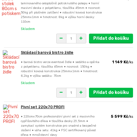
laminovaného celoplošně potisknutého polepu • horní
masivní deska z polyetilenu, tloušťka 45mm • nosnost:
50kg při plošném zatížení • robustní kovová konstrukce
25mmx1mm • hmotnost: 8kg • výška horní desky:
110cm
Skladem
Přidat do košíku
Skládací barová bistro židle
• barová bistro verze eventové židle • sedátko a opěrka
1 149 Kč
/
ks
z polyetilenu, tloušťka 45mm • nosnost: 150kg •
robustní kovová konstrukce 25mmx1mm • hmotnost:
6,2kg • výška sedáku: 70cm
Skladem
Přidat do košíku
Pivní set 220x70 PROFI
• 220cmx70cm profesionální pivní set z masivního
5 599 Kč
/
ks
cypřišovitého dřeva • tloušťka desky 29,5mm •
zamykací systém konstrukce pro snadné a bezpečné
složení • váha setu: 41kg • FSC certifikovaný původ
dřeva • množstevní slevy