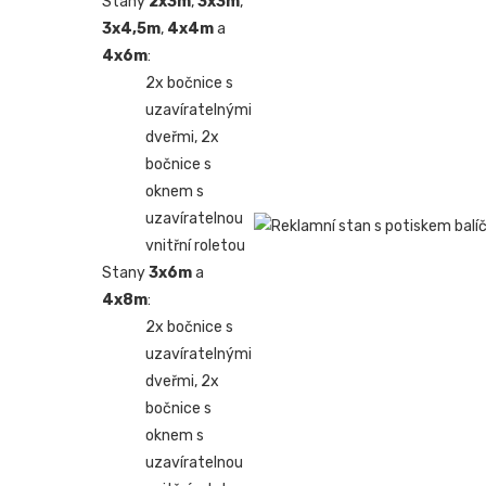
Stany
2x3m
,
3x3m
,
3x4,5m
,
4x4m
a
4x6m
:
2x bočnice s
uzavíratelnými
dveřmi, 2x
bočnice s
oknem s
uzavíratelnou
vnitřní roletou
Stany
3x6m
a
4x8m
:
2x bočnice s
uzavíratelnými
dveřmi, 2x
bočnice s
oknem s
uzavíratelnou