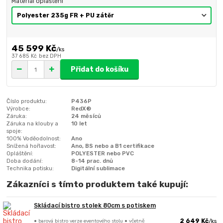
Materiál opláštění
45 599 Kč
/
ks
37 685 Kč
bez DPH
Přidat do košíku
Číslo produktu:
P436P
Výrobce:
RedX®
Záruka:
24 měsíců
Záruka na klouby a
10 let
spoje:
100% Voděodolnost:
Ano
Snížená hořlavost:
Ano, BS nebo a B1 certifikace
Opláštění:
POLYESTER nebo PVC
Doba dodání:
8-14 prac. dnů
Technika potisku:
Digitální sublimace
Zákazníci s tímto produktem také kupují:
Skládací bistro stolek 80cm s potiskem
• barová bistro verze eventového stolu • včetně
2 649 Kč
/
ks