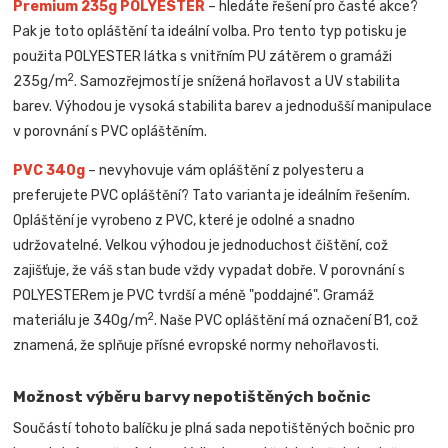
Premium 235g POLYESTER
– hledáte řešení pro časté akce?
Pak je toto opláštění ta ideální volba. Pro tento typ potisku je
použita POLYESTER látka s vnitřním PU zátěrem o gramáži
2
235g/m
. Samozřejmostí je snížená hořlavost a UV stabilita
barev. Výhodou je vysoká stabilita barev a jednodušší manipulace
v porovnání s PVC opláštěním.
PVC 340g
– nevyhovuje vám opláštění z polyesteru a
preferujete PVC opláštění? Tato varianta je ideálním řešením.
Opláštění je vyrobeno z PVC, které je odolné a snadno
udržovatelné. Velkou výhodou je jednoduchost čištění, což
zajišťuje, že váš stan bude vždy vypadat dobře. V porovnání s
POLYESTERem je PVC tvrdší a méně "poddajné". Gramáž
2
materiálu je 340g/m
. Naše PVC opláštění má označení B1, což
znamená, že splňuje přísné evropské normy nehořlavosti.
Možnost výběru barvy nepotištěných bočnic
Součástí tohoto balíčku je plná sada nepotištěných bočnic pro