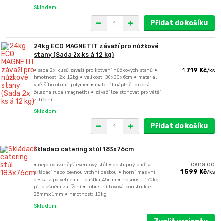
Skladem
Přidat do košíku
24kg ECO MAGNETIT závaží pro nůžkové
stany (Sada 2x ks á 12 kg)
• sada 2x kusů závaží pro kotvení nůžkových stanů •
1 719 Kč
/
ks
hmotnost: 2x 12kg • velikost: 30x30x6cm • materiál
vnějšího obalu: polymer • materiál náplně: drcená
železná ruda (magnetit) • závaží lze stohovat pro větší
zatížení
Skladem
Přidat do košíku
Skládací catering stůl 183x76cm
• nejprodávanější eventový stůl • dostupný buď se
cena od
skládací nebo pevnou vrchní deskou • horní masivní
1 599 Kč
/
ks
deska z polyetilenu, tloušťka 45mm • nosnost: 170kg
při plošném zatížení • robustní kovová konstrukce
25mmx1mm • hmotnost: 13kg
Skladem