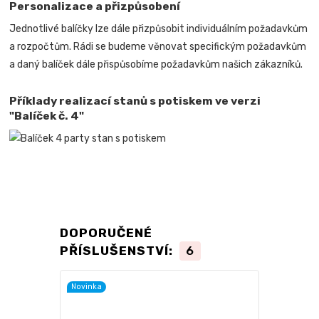
Personalizace a přizpůsobení
Jednotlivé balíčky lze dále přizpůsobit individuálním požadavkům
a rozpočtům. Rádi se budeme věnovat specifickým požadavkům
a daný balíček dále přispůsobíme požadavkům našich zákazníků.
Příklady realizací stanů s potiskem ve verzi
"Balíček č. 4"
DOPORUČENÉ
PŘÍSLUŠENSTVÍ:
6
Novinka