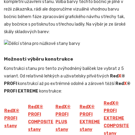
kompletní uzavření stanu. Volba barvy těchto bočnic je plně v
režii zákazníka, rádi ale doporučíme vizuálně vhodnou barvu
bočnic během fáze zpracování grafického návrhu střechy tak,
aby bočnice s potisknutou střechou ladily. Na výběr je ze široké
škály skladových barev:
Možnosti výběru konstrukce
Konstrukci stanu pro tento zvýhodněný balíček lze vybrat z 5
variant. Od relativně lehkých a uživatelsky přívětivých
Red
X
®
PROFI
konstrukcí až po extrémně odolné a zároveň těžší
Red
X
®
PROFI EXTREME
konstrukce:
Red
X
®
Red
X
®
Red
X
®
Red
X
®
Red
X
®
PROFI
PROFI
PROFI
PROFI
PROFI
EXTREME
COMPOSITE
PLUS
EXTREME
stany
COMPOSITE
stany
stany
stany
stany