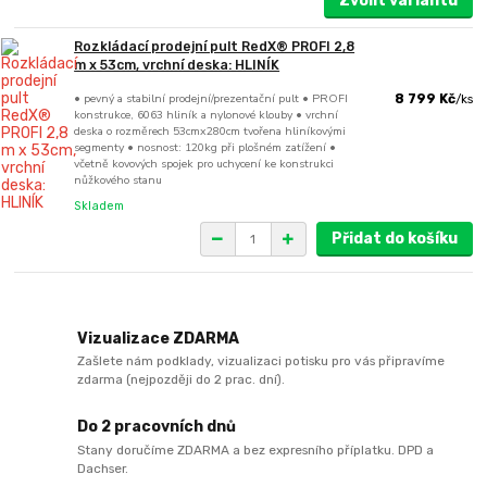
Zvolit variantu
Rozkládací prodejní pult RedX® PROFI 2,8
m x 53cm, vrchní deska: HLINÍK
• pevný a stabilní prodejní/prezentační pult • PROFI
8 799 Kč
/
ks
konstrukce, 6063 hliník a nylonové klouby • vrchní
deska o rozměrech 53cmx280cm tvořena hliníkovými
segmenty • nosnost: 120kg při plošném zatížení •
včetně kovových spojek pro uchycení ke konstrukci
nůžkového stanu
Skladem
Přidat do košíku
Vizualizace ZDARMA
Zašlete nám podklady, vizualizaci potisku pro vás připravíme
zdarma (nejpozději do 2 prac. dní).
Do 2 pracovních dnů
Stany doručíme ZDARMA a bez expresního příplatku. DPD a
Dachser.