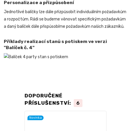
Personalizace a přizpůsobení
Jednotlivé balíčky lze dále přizpůsobit individuálním požadavkům
a rozpočtům. Rádi se budeme věnovat specifickým požadavkům
a daný balíček dále přispůsobíme požadavkům našich zákazníků.
Příklady realizací stanů s potiskem ve verzi
"Balíček č. 4"
DOPORUČENÉ
PŘÍSLUŠENSTVÍ:
6
Novinka