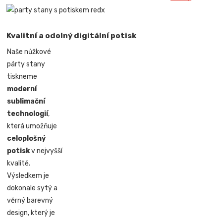
Kvalitní a odolný digitální potisk
Naše nůžkové
párty stany
tiskneme
moderní
sublimační
technologií
,
která umožňuje
celoplošný
potisk
v nejvyšší
kvalitě.
Výsledkem je
dokonale sytý a
věrný barevný
design, který je