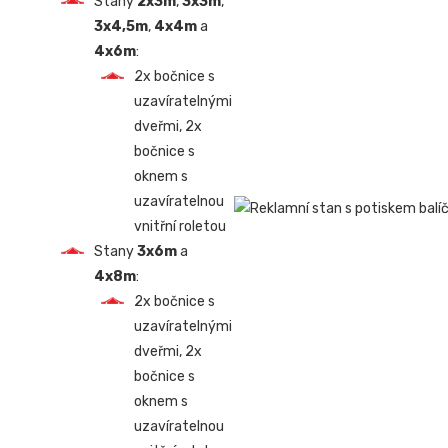
Stany
2x3m
,
3x3m
,
3x4,5m
,
4x4m
a
4x6m
:
2x bočnice s
uzavíratelnými
dveřmi, 2x
bočnice s
oknem s
uzavíratelnou
vnitřní roletou
Stany
3x6m
a
4x8m
:
2x bočnice s
uzavíratelnými
dveřmi, 2x
bočnice s
oknem s
uzavíratelnou