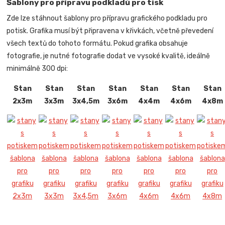
Šablony pro přípravu podkladů pro tisk
Zde lze stáhnout šablony pro přípravu grafického podkladu pro
potisk. Grafika musí být připravena v křivkách, včetně převedení
všech textů do tohoto formátu. Pokud grafika obsahuje
fotografie, je nutné fotografie dodat ve vysoké kvalitě, ideálně
minimálně 300 dpi:
Stan
Stan
Stan
Stan
Stan
Stan
Stan
2x3m
3x3m
3x4,5m
3x6m
4x4m
4x6m
4x8m