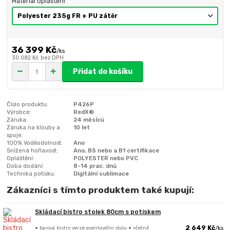
Materiál opláštění
36 399 Kč
/
ks
30 082 Kč
bez DPH
Přidat do košíku
Číslo produktu:
P426P
Výrobce:
RedX®
Záruka:
24 měsíců
Záruka na klouby a
10 let
spoje:
100% Voděodolnost:
Ano
Snížená hořlavost:
Ano, BS nebo a B1 certifikace
Opláštění:
POLYESTER nebo PVC
Doba dodání:
8-14 prac. dnů
Technika potisku:
Digitální sublimace
Zákazníci s tímto produktem také kupují:
Skládací bistro stolek 80cm s potiskem
• barová bistro verze eventového stolu • včetně
2 649 Kč
/
ks