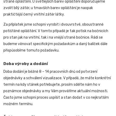
straně opláštění. U světlejších barev opláštění doporučujeme
zvolit bílý zátěr, u tmavších barev opláštění je naopak
praktičtější černý vnitřní zátěr látky.
Za příplatek jsme schopni vyrobit i dvouvrstvé, oboustranně
potištěné opláštění. V tomto případě je tak potisk na bočnicích
pro stan jak na vnitřní, tak i na vnější straně bočnice.
Rádi se
budeme věnovat specifickým požadavkům a daný balíček dále
přispůsobíme tomuto požadavku.
Doba výroby a dodání
Doba dodání je běžně 8 – 14 pracovních dnů od potvrzení
objednávky a schválení vizualizace. V případě, že máte konkrétní
termín na kdy stánek potřebujete, prosím sdělte nám ho v
poznámce objednávky a my Vám prověříme aktuální možnosti.
Často jsme schopni proces uspíšit a stan dodat v co nejkratším
možném termínu.