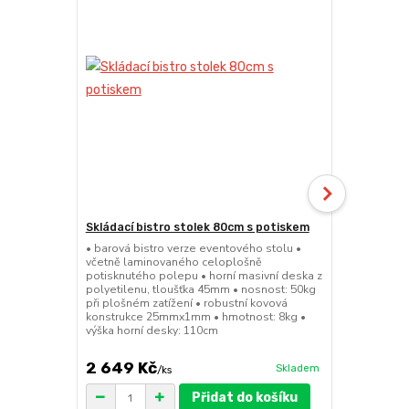
Skládací bistro stolek 80cm s potiskem
Skládací bar
• barová bistro verze eventového stolu •
• barová bis
včetně laminovaného celoplošně
sedátko a op
potisknutého polepu • horní masivní deska z
45mm • nosno
polyetilenu, tloušťka 45mm • nosnost: 50kg
konstrukce 
při plošném zatížení • robustní kovová
výška sedák
konstrukce 25mmx1mm • hmotnost: 8kg •
výška horní desky: 110cm
2 649 Kč
1 149 Kč
Skladem
/
ks
Přidat do košíku