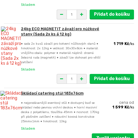
Skladem
Přidat do košíku
24kg ECO MAGNETIT závaží pro nůžkové
stany (Sada 2x ks á 12 kg)
• sada 2x kusů závaží pro kotvení nůžkových stanů •
1 719 Kč
/
ks
hmotnost: 2x 12kg • velikost: 30x30x6cm • materiál
vnějšího obalu: polymer • materiál náplně: drcená
železná ruda (magnetit) • závaží lze stohovat pro větší
zatížení
Skladem
Přidat do košíku
Skládací catering stůl 183x76cm
• nejprodávanější eventový stůl • dostupný buď se
cena od
skládací nebo pevnou vrchní deskou • horní masivní
1 599 Kč
/
ks
deska z polyetilenu, tloušťka 45mm • nosnost: 170kg
při plošném zatížení • robustní kovová konstrukce
25mmx1mm • hmotnost: 13kg
Skladem