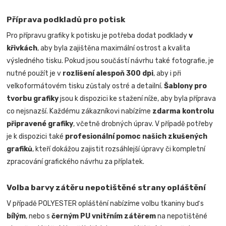
Příprava podkladů pro potisk
Pro přípravu grafiky k potisku je potřeba dodat podklady
v
křivkách
, aby byla zajištěna maximální ostrost a kvalita
výsledného tisku. Pokud jsou součástí návrhu také fotografie, je
nutné použít je v
rozlišení alespoň 300 dpi
, aby i při
velkoformátovém tisku zůstaly ostré a detailní.
Šablony pro
tvorbu grafiky
jsou k dispozici ke stažení níže, aby byla příprava
co nejsnazší. Každému zákazníkovi nabízíme
zdarma kontrolu
připravené grafiky
, včetně drobných úprav. V případě potřeby
je k dispozici také
profesionální pomoc našich zkušených
grafiků
, kteří dokážou zajistit rozsáhlejší úpravy či kompletní
zpracování grafického návrhu za příplatek.
Volba barvy zátěru nepotištěné strany opláštění
V případě POLYESTER opláštění nabízíme volbu tkaniny buď s
bílým
, nebo s
černým PU vnitřním zátěrem
na nepotištěné