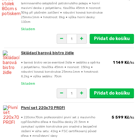
laminovaného celoplošně potisknutého polepu • horní
masivní deska z polyetilenu, tloušťka 45mm • nosnost:
50kg při plošném zatížení • robustní kovová konstrukce
25mmx1mm • hmotnost: 8kg • výška horní desky:
110cm
Skladem
Přidat do košíku
Skládací barová bistro židle
• barová bistro verze eventové židle • sedátko a opěrka
1 149 Kč
/
ks
z polyetilenu, tloušťka 45mm • nosnost: 150kg •
robustní kovová konstrukce 25mmx1mm • hmotnost:
6,2kg • výška sedáku: 70cm
Skladem
Přidat do košíku
Pivní set 220x70 PROFI
• 220cmx70cm profesionální pivní set z masivního
5 599 Kč
/
ks
cypřišovitého dřeva • tloušťka desky 29,5mm •
zamykací systém konstrukce pro snadné a bezpečné
složení • váha setu: 41kg • FSC certifikovaný původ
dřeva • množstevní slevy