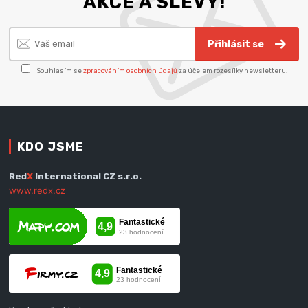
AKCE A SLEVY!
Přihlásit se
Souhlasím se
zpracováním osobních údajů
za účelem rozesílky newsletteru.
KDO JSME
Red
X
International CZ s.r.o.
www.redx.cz