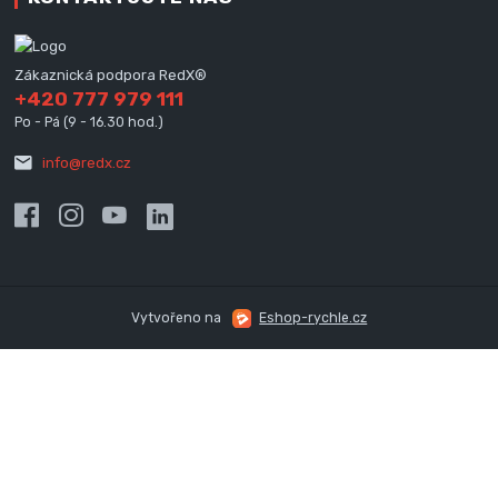
Zákaznická podpora RedX®
+420 777 979 111
Po - Pá (9 - 16.30 hod.)
info@redx.cz
Vytvořeno na
Eshop-rychle.cz