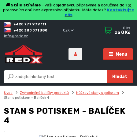
🚚 Stále stíháme
- vaši objednávku připravíme a doručíme do 1-2
pracovních dnů bez expresního příplatku. Máte dotaz?
Kontaktujte
nás
+420 777 979 111
0
ks
+420 380 071 380
CZK
za
0 Kč
info@redx.cz
Menu
Hledat
Úvod
Zvýhodněné balíčky produktů
Nůžkové stany s potiskem
Stan s potiskem - Balíček 4
STAN S POTISKEM - BALÍČEK
4