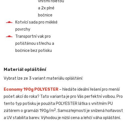
vnitřní roletou
a 2x plné
bočnice
Kotvící sada pro měkké
povrchy
Transportní vak pro
potištěnou střechu a
bočnice bez potisku
Materiál opláštění
Vybrat lze ze 3 variant materiálu opláštění:
Economy 190g POLYESTER
– hledáte ideální řešení pro menší
počet akcí do roka? Tato varianta je pro Vás perfektní volbou. Pro
tento typ potisku je použita POLYESTER látka s vnitřním PU
2
zátěrem o gramáži 190g/m
. Samozřejmostí je snížená hořlavost
a UV stabilita barev. Výhodou je nižší cena a lehčí váha opláštění.