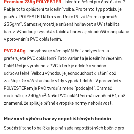
Premium 235g POLYESTER
– hledáte řešení pro časté akce?
Pak je toto opláštění ta ideální volba. Pro tento typ potisku je
použita POLYESTER látka s vnitřním PU zátěrem o gramáži
2
235g/m
. Samozřejmostí je snížená hořlavost a UV stabilita
barev. Výhodou je vysoká stabilita barev a jednodušší manipulace
v porovnání s PVC opláštěním.
PVC 340g
– nevyhovuje vám opláštění z polyesteru a
preferujete PVC opláštění? Tato varianta je ideálním řešením.
Opláštění je vyrobeno z PVC, které je odolné a snadno
udržovatelné. Velkou výhodou je jednoduchost čištění, což
zajišťuje, že váš stan bude vždy vypadat dobře. V porovnání s
POLYESTERem je PVC tvrdší a méně "poddajné". Gramáž
2
materiálu je 340g/m
. Naše PVC opláštění má označení B1, což
znamená, že splňuje přísné evropské normy nehořlavosti.
Možnost výběru barvy nepotištěných bočnic
Součástí tohoto balíčku je plná sada nepotištěných bočnic pro