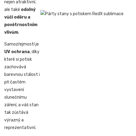
nejen atraktivní,
ale také
odolný
vůči oděru a
povětrnostním
vlivům
.
Samozřejmostí je
UV ochrana
, díky
které si potisk
zachovává
barevnou stálost i
při častém
vystavení
slunečnímu
záření, a váš stan
tak zůstává
výrazný a
reprezentativní.