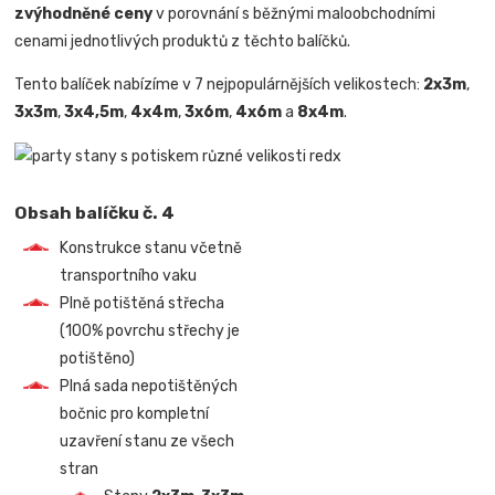
zvýhodněné ceny
v porovnání s běžnými maloobchodními
cenami jednotlivých produktů z těchto balíčků.
Tento balíček nabízíme v 7 nejpopulárnějších velikostech:
2x3m
,
3x3m
,
3x4,5m
,
4x4m
,
3x6m
,
4x6m
a
8x4m
.
Obsah balíčku č. 4
Konstrukce stanu včetně
transportního vaku
Plně potištěná střecha
(100% povrchu střechy je
potištěno)
Plná sada nepotištěných
bočnic pro kompletní
uzavření stanu ze všech
stran