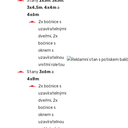
Stany
2x3m
,
3x3m
,
3x4,5m
,
4x4m
a
4x6m
:
2x bočnice s
uzavíratelnými
dveřmi, 2x
bočnice s
oknem s
uzavíratelnou
vnitřní roletou
Stany
3x6m
a
4x8m
:
2x bočnice s
uzavíratelnými
dveřmi, 2x
bočnice s
oknem s
uzavíratelnou