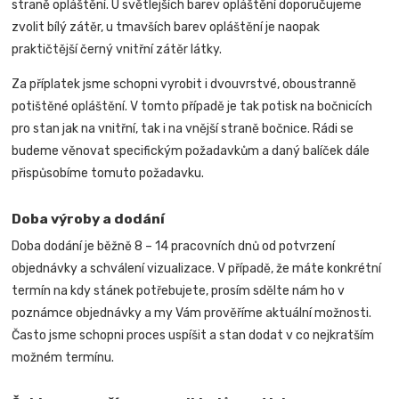
straně opláštění. U světlejších barev opláštění doporučujeme
zvolit bílý zátěr, u tmavších barev opláštění je naopak
praktičtější černý vnitřní zátěr látky.
Za příplatek jsme schopni vyrobit i dvouvrstvé, oboustranně
potištěné opláštění. V tomto případě je tak potisk na bočnicích
pro stan jak na vnitřní, tak i na vnější straně bočnice.
Rádi se
budeme věnovat specifickým požadavkům a daný balíček dále
přispůsobíme tomuto požadavku.
Doba výroby a dodání
Doba dodání je běžně 8 – 14 pracovních dnů od potvrzení
objednávky a schválení vizualizace. V případě, že máte konkrétní
termín na kdy stánek potřebujete, prosím sdělte nám ho v
poznámce objednávky a my Vám prověříme aktuální možnosti.
Často jsme schopni proces uspíšit a stan dodat v co nejkratším
možném termínu.