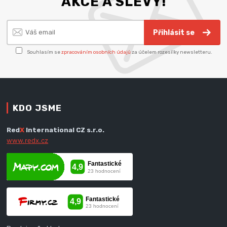
AKCE A SLEVY!
Přihlásit se
Souhlasím se
zpracováním osobních údajů
za účelem rozesílky newsletteru.
KDO JSME
Red
X
International CZ s.r.o.
www.redx.cz