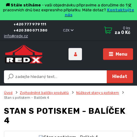
🚚 Stále stíháme
- vaši objednávku připravíme a doručíme do 1-2
pracovních dnů bez expresního příplatku. Máte dotaz?
Kontaktujte
nás
+420 777 979 111
0
ks
+420 380 071 380
CZK
za
0 Kč
info@redx.cz
Menu
Hledat
Úvod
Zvýhodněné balíčky produktů
Nůžkové stany s potiskem
Stan s potiskem - Balíček 4
STAN S POTISKEM - BALÍČEK
4