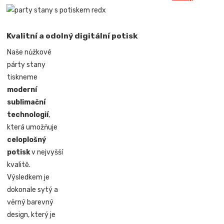
Kvalitní a odolný digitální potisk
Naše nůžkové
párty stany
tiskneme
moderní
sublimační
technologií
,
která umožňuje
celoplošný
potisk
v nejvyšší
kvalitě.
Výsledkem je
dokonale sytý a
věrný barevný
design, který je