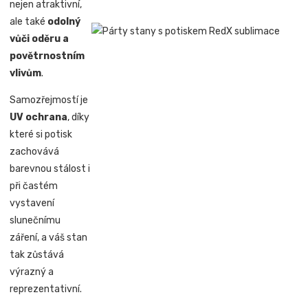
nejen atraktivní,
ale také
odolný
vůči oděru a
povětrnostním
vlivům
.
Samozřejmostí je
UV ochrana
, díky
které si potisk
zachovává
barevnou stálost i
při častém
vystavení
slunečnímu
záření, a váš stan
tak zůstává
výrazný a
reprezentativní.