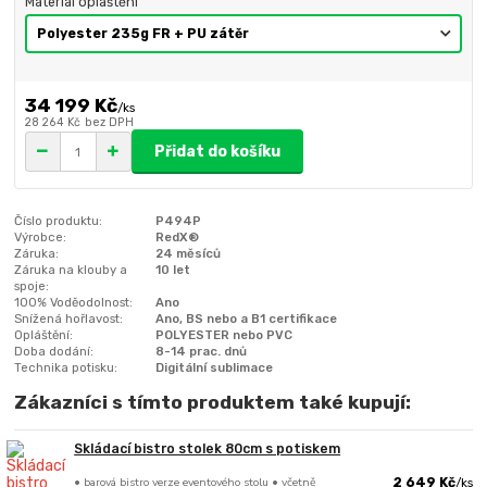
Materiál opláštění
34 199 Kč
/
ks
28 264 Kč
bez DPH
Přidat do košíku
Číslo produktu:
P494P
Výrobce:
RedX®
Záruka:
24 měsíců
Záruka na klouby a
10 let
spoje:
100% Voděodolnost:
Ano
Snížená hořlavost:
Ano, BS nebo a B1 certifikace
Opláštění:
POLYESTER nebo PVC
Doba dodání:
8-14 prac. dnů
Technika potisku:
Digitální sublimace
Zákazníci s tímto produktem také kupují:
Skládací bistro stolek 80cm s potiskem
• barová bistro verze eventového stolu • včetně
2 649 Kč
/
ks