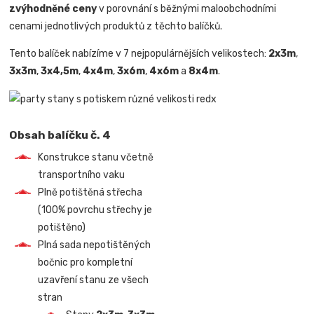
zvýhodněné ceny
v porovnání s běžnými maloobchodními
cenami jednotlivých produktů z těchto balíčků.
Tento balíček nabízíme v 7 nejpopulárnějších velikostech:
2x3m
,
3x3m
,
3x4,5m
,
4x4m
,
3x6m
,
4x6m
a
8x4m
.
Obsah balíčku č. 4
Konstrukce stanu včetně
transportního vaku
Plně potištěná střecha
(100% povrchu střechy je
potištěno)
Plná sada nepotištěných
bočnic pro kompletní
uzavření stanu ze všech
stran