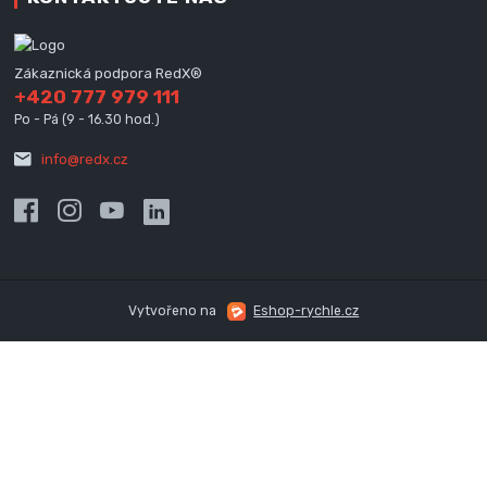
Zákaznická podpora RedX®
+420 777 979 111
Po - Pá (9 - 16.30 hod.)
info@redx.cz
Vytvořeno na
Eshop-rychle.cz