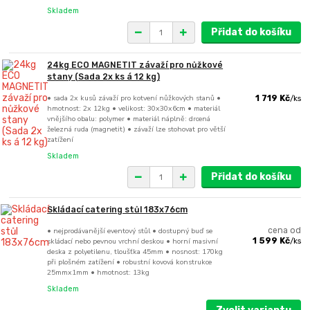
Skladem
Přidat do košíku
24kg ECO MAGNETIT závaží pro nůžkové
stany (Sada 2x ks á 12 kg)
• sada 2x kusů závaží pro kotvení nůžkových stanů •
1 719 Kč
/
ks
hmotnost: 2x 12kg • velikost: 30x30x6cm • materiál
vnějšího obalu: polymer • materiál náplně: drcená
železná ruda (magnetit) • závaží lze stohovat pro větší
zatížení
Skladem
Přidat do košíku
Skládací catering stůl 183x76cm
• nejprodávanější eventový stůl • dostupný buď se
cena od
skládací nebo pevnou vrchní deskou • horní masivní
1 599 Kč
/
ks
deska z polyetilenu, tloušťka 45mm • nosnost: 170kg
při plošném zatížení • robustní kovová konstrukce
25mmx1mm • hmotnost: 13kg
Skladem