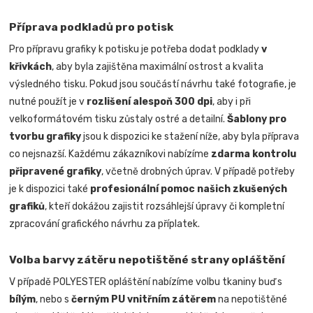
Příprava podkladů pro potisk
Pro přípravu grafiky k potisku je potřeba dodat podklady
v
křivkách
, aby byla zajištěna maximální ostrost a kvalita
výsledného tisku. Pokud jsou součástí návrhu také fotografie, je
nutné použít je v
rozlišení alespoň 300 dpi
, aby i při
velkoformátovém tisku zůstaly ostré a detailní.
Šablony pro
tvorbu grafiky
jsou k dispozici ke stažení níže, aby byla příprava
co nejsnazší. Každému zákazníkovi nabízíme
zdarma kontrolu
připravené grafiky
, včetně drobných úprav. V případě potřeby
je k dispozici také
profesionální pomoc našich zkušených
grafiků
, kteří dokážou zajistit rozsáhlejší úpravy či kompletní
zpracování grafického návrhu za příplatek.
Volba barvy zátěru nepotištěné strany opláštění
V případě POLYESTER opláštění nabízíme volbu tkaniny buď s
bílým
, nebo s
černým PU vnitřním zátěrem
na nepotištěné