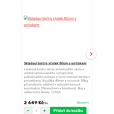
Skládací bistro stolek 80cm s potiskem
Skládací bar
• barová bistro verze eventového stolu •
• barová bis
včetně laminovaného celoplošně
sedátko a op
potisknutého polepu • horní masivní deska z
45mm • nosno
polyetilenu, tloušťka 45mm • nosnost: 50kg
konstrukce 
při plošném zatížení • robustní kovová
výška sedák
konstrukce 25mmx1mm • hmotnost: 8kg •
výška horní desky: 110cm
2 649 Kč
1 149 Kč
Skladem
/
ks
Přidat do košíku