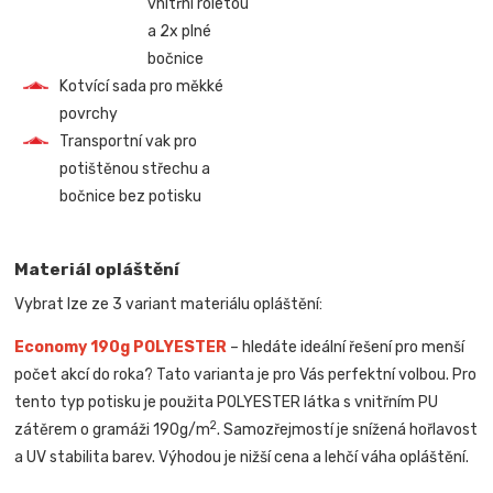
vnitřní roletou
a 2x plné
bočnice
Kotvící sada pro měkké
povrchy
Transportní vak pro
potištěnou střechu a
bočnice bez potisku
Materiál opláštění
Vybrat lze ze 3 variant materiálu opláštění:
Economy 190g POLYESTER
– hledáte ideální řešení pro menší
počet akcí do roka? Tato varianta je pro Vás perfektní volbou. Pro
tento typ potisku je použita POLYESTER látka s vnitřním PU
2
zátěrem o gramáži 190g/m
. Samozřejmostí je snížená hořlavost
a UV stabilita barev. Výhodou je nižší cena a lehčí váha opláštění.