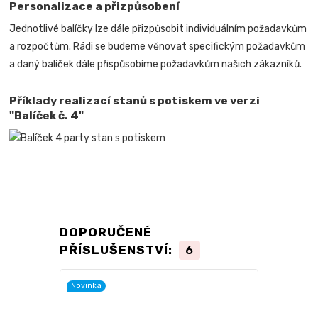
Personalizace a přizpůsobení
Jednotlivé balíčky lze dále přizpůsobit individuálním požadavkům
a rozpočtům. Rádi se budeme věnovat specifickým požadavkům
a daný balíček dále přispůsobíme požadavkům našich zákazníků.
Příklady realizací stanů s potiskem ve verzi
"Balíček č. 4"
DOPORUČENÉ
PŘÍSLUŠENSTVÍ:
6
Novinka