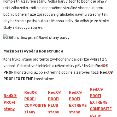
kompletní uzavření stanu. Volba barvy těchto bočnic je plně v
režii zákazníka, rádi ale doporučíme vizuálně vhodnou barvu
bočnic během fáze zpracování grafického návrhu střechy tak,
aby bočnice s potisknutou střechou ladily. Na výběr je ze široké
škály skladových barev:
Možnosti výběru konstrukce
Konstrukci stanu pro tento zvýhodněný balíček lze vybrat z 5
variant. Od relativně lehkých a uživatelsky přívětivých
Red
X
®
PROFI
konstrukcí až po extrémně odolné a zároveň těžší
Red
X
®
PROFI EXTREME
konstrukce:
Red
X
®
Red
X
®
Red
X
®
Red
X
®
Red
X
®
PROFI
PROFI
PROFI
PROFI
PROFI
EXTREME
COMPOSITE
PLUS
EXTREME
stany
COMPOSITE
stany
stany
stany
stany