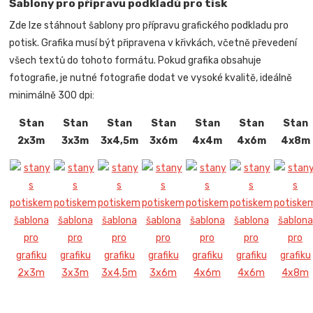
Šablony pro přípravu podkladů pro tisk
Zde lze stáhnout šablony pro přípravu grafického podkladu pro
potisk. Grafika musí být připravena v křivkách, včetně převedení
všech textů do tohoto formátu. Pokud grafika obsahuje
fotografie, je nutné fotografie dodat ve vysoké kvalitě, ideálně
minimálně 300 dpi:
Stan
Stan
Stan
Stan
Stan
Stan
Stan
2x3m
3x3m
3x4,5m
3x6m
4x4m
4x6m
4x8m