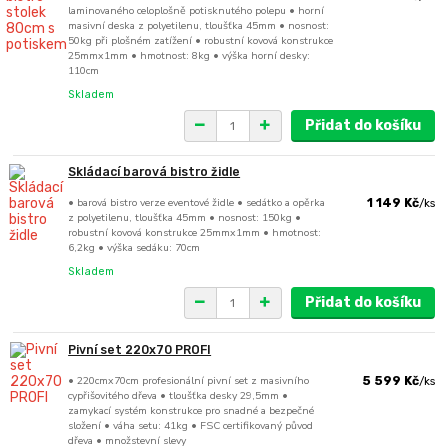
laminovaného celoplošně potisknutého polepu • horní
masivní deska z polyetilenu, tloušťka 45mm • nosnost:
50kg při plošném zatížení • robustní kovová konstrukce
25mmx1mm • hmotnost: 8kg • výška horní desky:
110cm
Skladem
Přidat do košíku
Skládací barová bistro židle
• barová bistro verze eventové židle • sedátko a opěrka
1 149 Kč
/
ks
z polyetilenu, tloušťka 45mm • nosnost: 150kg •
robustní kovová konstrukce 25mmx1mm • hmotnost:
6,2kg • výška sedáku: 70cm
Skladem
Přidat do košíku
Pivní set 220x70 PROFI
• 220cmx70cm profesionální pivní set z masivního
5 599 Kč
/
ks
cypřišovitého dřeva • tloušťka desky 29,5mm •
zamykací systém konstrukce pro snadné a bezpečné
složení • váha setu: 41kg • FSC certifikovaný původ
dřeva • množstevní slevy