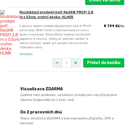
Zvolit variantu
Rozkládací prodejní pult RedX® PROFI 2,8
m x 53cm, vrchní deska: HLINÍK
• pevný a stabilní prodejní/prezentační pult • PROFI
8 799 Kč
/
ks
konstrukce, 6063 hliník a nylonové klouby • vrchní
deska o rozměrech 53cmx280cm tvořena hliníkovými
segmenty • nosnost: 120kg při plošném zatížení •
včetně kovových spojek pro uchycení ke konstrukci
nůžkového stanu
Skladem
Přidat do košíku
Vizualizace ZDARMA
Zašlete nám podklady, vizualizaci potisku pro vás připravíme
zdarma (nejpozději do 2 prac. dní).
Do 2 pracovních dnů
Stany doručíme ZDARMA a bez expresního příplatku. DPD a
Dachser.