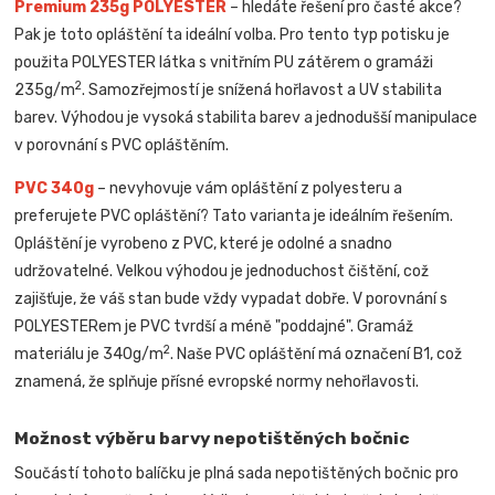
Premium 235g POLYESTER
– hledáte řešení pro časté akce?
Pak je toto opláštění ta ideální volba. Pro tento typ potisku je
použita POLYESTER látka s vnitřním PU zátěrem o gramáži
2
235g/m
. Samozřejmostí je snížená hořlavost a UV stabilita
barev. Výhodou je vysoká stabilita barev a jednodušší manipulace
v porovnání s PVC opláštěním.
PVC 340g
– nevyhovuje vám opláštění z polyesteru a
preferujete PVC opláštění? Tato varianta je ideálním řešením.
Opláštění je vyrobeno z PVC, které je odolné a snadno
udržovatelné. Velkou výhodou je jednoduchost čištění, což
zajišťuje, že váš stan bude vždy vypadat dobře. V porovnání s
POLYESTERem je PVC tvrdší a méně "poddajné". Gramáž
2
materiálu je 340g/m
. Naše PVC opláštění má označení B1, což
znamená, že splňuje přísné evropské normy nehořlavosti.
Možnost výběru barvy nepotištěných bočnic
Součástí tohoto balíčku je plná sada nepotištěných bočnic pro