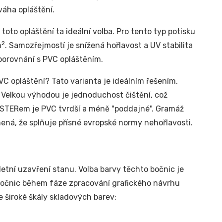
váha opláštění.
toto opláštění ta ideální volba. Pro tento typ potisku
2
m
. Samozřejmostí je snížená hořlavost a UV stabilita
 porovnání s PVC opláštěním.
C opláštění? Tato varianta je ideálním řešením.
. Velkou výhodou je jednoduchost čištění, což
YESTERem je PVC tvrdší a méně "poddajné". Gramáž
ená, že splňuje přísné evropské normy nehořlavosti.
etní uzavření stanu. Volba barvy těchto bočnic je
 bočnic během fáze zpracování grafického návrhu
e široké škály skladových barev: