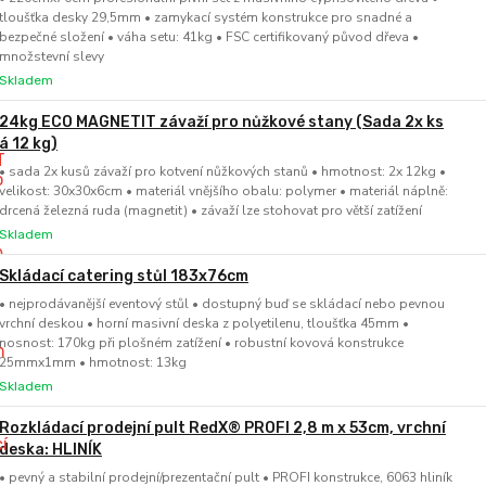
tloušťka desky 29,5mm • zamykací systém konstrukce pro snadné a
bezpečné složení • váha setu: 41kg • FSC certifikovaný původ dřeva •
množstevní slevy
Skladem
24kg ECO MAGNETIT závaží pro nůžkové stany (Sada 2x ks
á 12 kg)
• sada 2x kusů závaží pro kotvení nůžkových stanů • hmotnost: 2x 12kg •
velikost: 30x30x6cm • materiál vnějšího obalu: polymer • materiál náplně:
drcená železná ruda (magnetit) • závaží lze stohovat pro větší zatížení
Skladem
Skládací catering stůl 183x76cm
• nejprodávanější eventový stůl • dostupný buď se skládací nebo pevnou
vrchní deskou • horní masivní deska z polyetilenu, tloušťka 45mm •
nosnost: 170kg při plošném zatížení • robustní kovová konstrukce
25mmx1mm • hmotnost: 13kg
Skladem
Rozkládací prodejní pult RedX® PROFI 2,8 m x 53cm, vrchní
deska: HLINÍK
• pevný a stabilní prodejní/prezentační pult • PROFI konstrukce, 6063 hliník