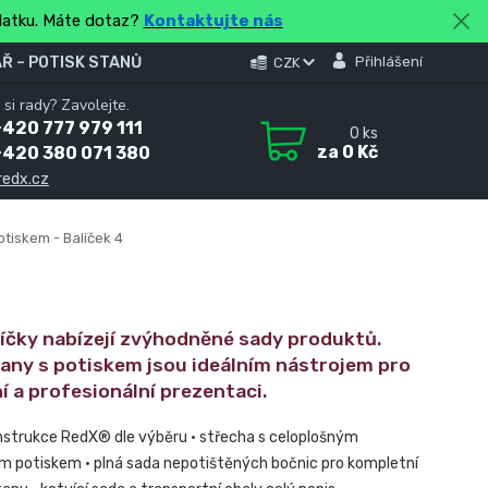
platku. Máte dotaz?
Kontaktujte nás
Ř – POTISK STANŮ
Přihlášení
CZK
 si rady? Zavolejte.
420 777 979 111
0
ks
za
0 Kč
+420 380 071 380
redx.cz
otiskem - Balíček 4
líčky nabízejí zvýhodněné sady produktů.
tany s potiskem jsou ideálním nástrojem pro
í a profesionální prezentaci.
nstrukce RedX® dle výběru • střecha s celoplošným
m potiskem • plná sada nepotištěných bočnic pro kompletní