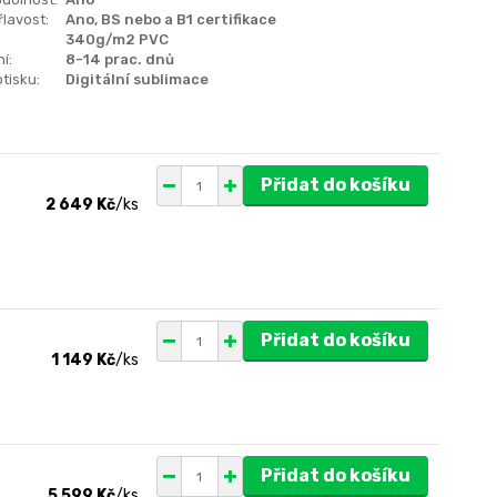
lavost:
Ano, BS nebo a B1 certifikace
340g/m2 PVC
í:
8-14 prac. dnů
tisku:
Digitální sublimace
Přidat do košíku
2 649 Kč
/
ks
Přidat do košíku
1 149 Kč
/
ks
Přidat do košíku
5 599 Kč
/
ks