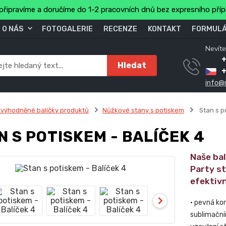
připravíme a doručíme do 1-2 pracovních dnů bez expresního pří
O NÁS
FOTOGALERIE
RECENZE
KONTAKT
FORMULÁ
Nevíte
+
Hledat
info@
výhodněné balíčky produktů
Nůžkové stany s potiskem
Stan s p
N S POTISKEM - BALÍČEK 4
Naše ba
Party s
efektivn
• pevná ko
sublimační