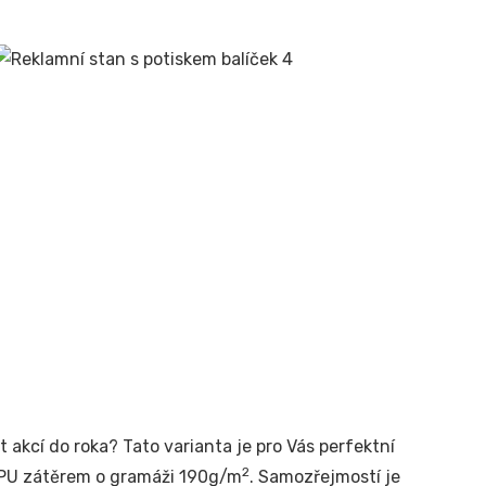
t akcí do roka? Tato varianta je pro Vás perfektní
2
m PU zátěrem o gramáži 190g/m
. Samozřejmostí je