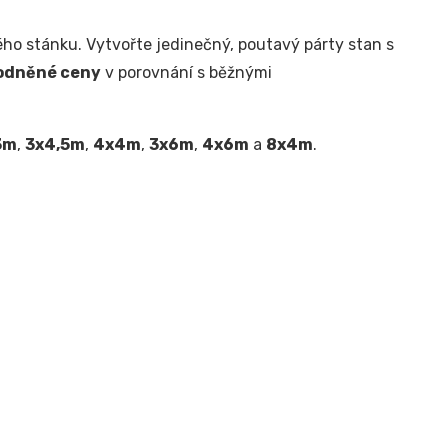
ho stánku. Vytvořte jedinečný, poutavý párty stan s
odněné ceny
v porovnání s běžnými
3m
,
3x4,5m
,
4x4m
,
3x6m
,
4x6m
a
8x4m
.