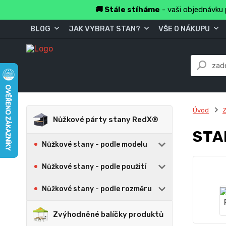
🚚 Stále stíháme
- vaši objednávku 
BLOG
JAK VYBRAT STAN?
VŠE O NÁKUPU
Úvod
Z
Nůžkové párty stany RedX®
STA
Nůžkové stany - podle modelu
Nůžkové stany - podle použití
Nůžkové stany - podle rozměru
Zvýhodněné balíčky produktů