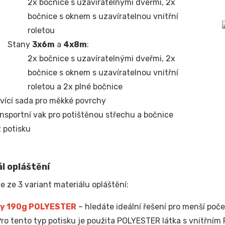
2x bočnice s uzavíratelnými dveřmi, 2x
bočnice s oknem s uzavíratelnou vnitřní
roletou
Stany
3x6m
a
4x8m
:
2x bočnice s uzavíratelnými dveřmi, 2x
bočnice s oknem s uzavíratelnou vnitřní
roletou a 2x plné bočnice
vící sada pro měkké povrchy
nsportní vak pro potištěnou střechu a bočnice
 potisku
l opláštění
e ze 3 variant materiálu opláštění:
y 190g POLYESTER
– hledáte ideální řešení pro menší poče
Pro tento typ potisku je použita POLYESTER látka s vnitřní