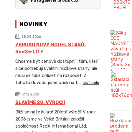
Fotogalerie produktů
NOVINKY
28.05.2026
ZBRUSU NOVÝ MODEL STANŮ:
RedX® LITE
Chceme být cenově dostupní i těm, kteří
sice potřebují kvalitní nůžkové stany, ale
musí se také ohlížet na rozpočet. Z
tohoto důvodu jsme přišli na tr...
číst celé
31.12.2025
SLAVÍME 20. VÝROČÍ!
Blíží se naše kulaté 20leté výročí! V roce
2006 jsme ve Velké Británii založili
společnost RedX International Ltd.