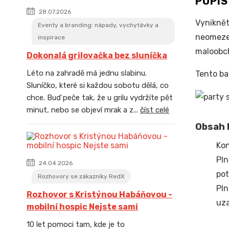
POPI
28.07.2026
Vyniknět
Eventy a branding: nápady, vychytávky a
neomezen
inspirace
maloobch
Dokonalá grilovačka bez sluníčka
Léto na zahradě má jednu slabinu.
Tento ba
Sluníčko, které si každou sobotu dělá, co
chce. Buď peče tak, že u grilu vydržíte pět
minut, nebo se objeví mrak a z...
číst celé
Obsah b
Kon
Pln
24.04.2026
pot
Rozhovory se zákazníky RedX
Pln
Rozhovor s Kristýnou Habáňovou -
uza
mobilní hospic Nejste sami
10 let pomoci tam, kde je to