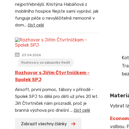
nejpotřebnější. Kristýna Habáňová z
mobilního hospice Nejste sami vypráví, jak
funguje péče o nevyléčitelně nemocné v
dom...
číst celé
23.04.2026
Kot
Rozhovory se zákazníky RedX
Tra
Rozhovor s Jiřím Čtvrtníčkem -
bez
Spolek SPJ
Airsoft, první pomoc, tábory v přírodě -
Materiá
Spolek SPJ to dělá pro děti už přes 20 let.
Jiří Čtvrtníček nám prozradil, proč je
Vybrat lz
branná výchova pro dnešní ...
číst celé
Econom
Zobrazit všechny články
volbou. 