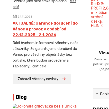
Vznikla jako sesterská společno...
číst
celé
24.11.2025
AKTUÁLNĚ: Garance doručení do
Vánoc a provoz v období od
22.12.2025 - 2.1.2026
Rádi bychom informovali všechny naše
zákazníky, že garantujeme doručení do
Vizu
Vánoc pro všechny objednávky bez
Zašlete n
potisku, které budou provedeny a
potisku p
zaplaceny...
číst celé
(nejpo
Zobrazit všechny novinky
Popi
Blog