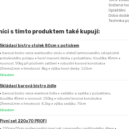
Snížená hoř
Opláštění:
Doba dodán
Technika po
íci s tímto produktem také kupují:
Skládací bistro stolek 80cm s potiskem
• barová bistro verze eventového stolu • včetně laminovaného celoplošně
potisknutého polepu • horní masivní deska z polyetilenu, tloušťka 45mm •
nosnost: 50kg při plošném zatížení • robustní kovová konstrukce
25mmx1mm • hmotnost: 8kg • výška horní desky: 110cm
Skladem
Skládací barová bistro židle
• barová bistro verze eventové židle • sedátko a opěrka z polyetilenu,
tloušťka 45mm • nosnost: 150kg • robustní kovová konstrukce
25mmx1mm • hmotnost: 6,2kg • výška sedáku: 70cm
Skladem
Pivní set 220x70 PROFI
• 220cmx70cm profesionální pivní set z masivního cypřišovitého dřeva •