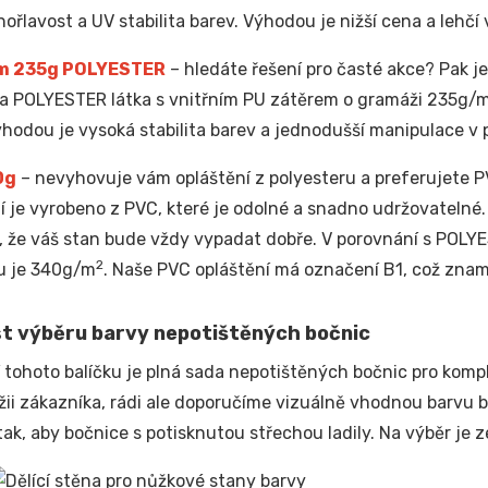
hořlavost a UV stabilita barev. Výhodou je nižší cena a lehčí 
m 235g POLYESTER
– hledáte řešení pro časté akce? Pak je 
ta POLYESTER látka s vnitřním PU zátěrem o gramáži 235g/
ýhodou je vysoká stabilita barev a jednodušší manipulace v
0g
– nevyhovuje vám opláštění z polyesteru a preferujete PV
í je vyrobeno z PVC, které je odolné a snadno udržovatelné
e, že váš stan bude vždy vypadat dobře. V porovnání s POL
2
u je 340g/m
. Naše PVC opláštění má označení B1, což znam
t výběru barvy nepotištěných bočnic
 tohoto balíčku je plná sada nepotištěných bočnic pro kompl
ežii zákazníka, rádi ale doporučíme vizuálně vhodnou barvu
tak, aby bočnice s potisknutou střechou ladily. Na výběr je z