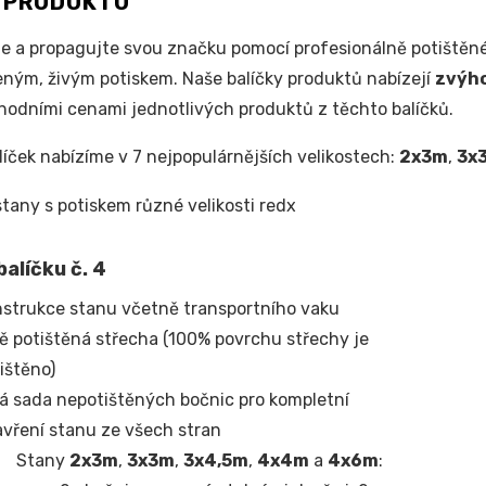
S PRODUKTU
e a propagujte svou značku pomocí profesionálně potištěné
ým, živým potiskem. Naše balíčky produktů nabízejí
zvýh
odními cenami jednotlivých produktů z těchto balíčků.
líček nabízíme v 7 nejpopulárnějších velikostech:
2x3m
,
3x
alíčku č. 4
strukce stanu včetně transportního vaku
ě potištěná střecha (100% povrchu střechy je
ištěno)
á sada nepotištěných bočnic pro kompletní
vření stanu ze všech stran
Stany
2x3m
,
3x3m
,
3x4,5m
,
4x4m
a
4x6m
: