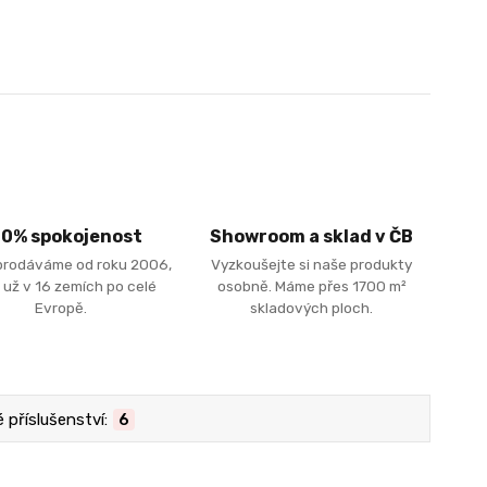
00% spokojenost
Showroom a sklad v ČB
prodáváme od roku 2006,
Vyzkoušejte si naše produkty
 už v 16 zemích po celé
osobně. Máme přes 1700 m²
Evropě.
skladových ploch.
příslušenství:
6