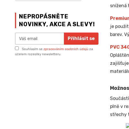
snížená 
NEPROPÁSNĚTE
Premiu
NOVINKY, AKCE A SLEVY!
je použi
barev. V
Přihlásit se
PVC 34
Souhlasím se
zpracováním osobních údajů
za
Opláštěn
účelem rozesílky newsletteru.
zajišťuj
materiál
Možnos
Součástí
plně v r
střechy 