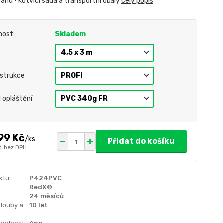
anu • kotvící sada a transportní obaly
celý popis
nost
Skladem
r
strukce
l opláštění
99 Kč
/
ks
Přidat do košíku
č
bez DPH
ktu:
P424PVC
RedX®
24 měsíců
klouby a
10 let
dolnost:
Ano