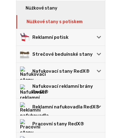
Nůžkové stany
Nůžkové stany s potiskem
Reklamní potisk
Strečové beduínské stany
Nafukovací stany RedX®
Nafukovací reklamní brány
RedX®
Reklamní nafukovadla RedX®
Pracovní stany RedX®