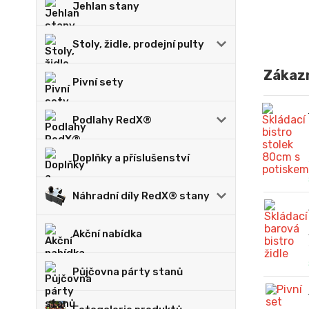
Jehlan stany
Stoly, židle, prodejní pulty
Zákazn
Pivní sety
Podlahy RedX®
Doplňky a příslušenství
Náhradní díly RedX® stany
Akční nabídka
Půjčovna párty stanů