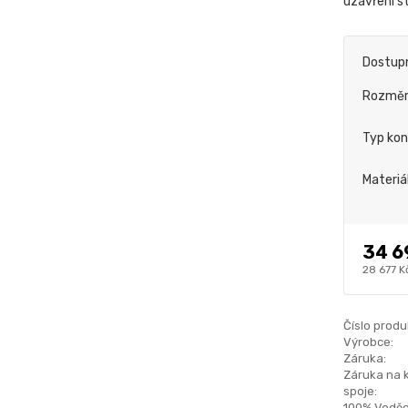
uzavření st
Dostup
Rozmě
Typ kon
Materiá
34 6
28 677 K
Číslo produ
Výrobce:
Záruka:
Záruka na 
spoje:
100% Voděo