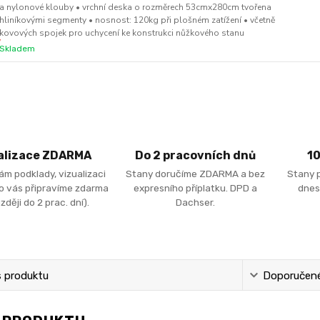
a nylonové klouby • vrchní deska o rozměrech 53cmx280cm tvořena
hliníkovými segmenty • nosnost: 120kg při plošném zatížení • včetně
kovových spojek pro uchycení ke konstrukci nůžkového stanu
Skladem
alizace ZDARMA
Do 2 pracovních dnů
1
ám podklady, vizualizaci
Stany doručíme ZDARMA a bez
Stany 
ro vás připravíme zdarma
expresního příplatku. DPD a
dnes
zději do 2 prac. dní).
Dachser.
s produktu
Doporučené 