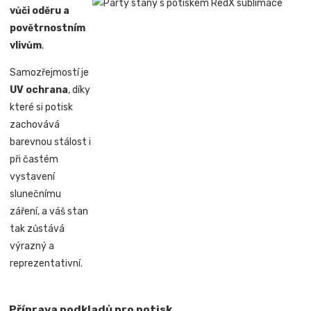
vůči oděru a
povětrnostním
vlivům
.
Samozřejmostí je
UV ochrana
, díky
které si potisk
zachovává
barevnou stálost i
při častém
vystavení
slunečnímu
záření, a váš stan
tak zůstává
výrazný a
reprezentativní.
Příprava podkladů pro potisk