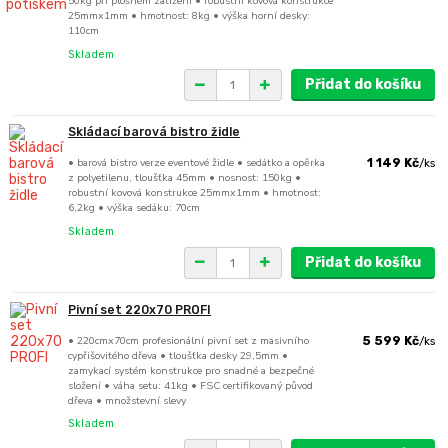
50kg při plošném zatížení • robustní kovová konstrukce
25mmx1mm • hmotnost: 8kg • výška horní desky:
110cm
Skladem
Přidat do košíku
Skládací barová bistro židle
• barová bistro verze eventové židle • sedátko a opěrka
1 149 Kč
/
ks
z polyetilenu, tloušťka 45mm • nosnost: 150kg •
robustní kovová konstrukce 25mmx1mm • hmotnost:
6,2kg • výška sedáku: 70cm
Skladem
Přidat do košíku
Pivní set 220x70 PROFI
• 220cmx70cm profesionální pivní set z masivního
5 599 Kč
/
ks
cypřišovitého dřeva • tloušťka desky 29,5mm •
zamykací systém konstrukce pro snadné a bezpečné
složení • váha setu: 41kg • FSC certifikovaný původ
dřeva • množstevní slevy
Skladem