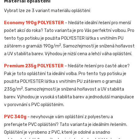
Materiál opláštění
Vybrat lze ze 3 variant materiálu opláštění:
Economy 190g POLYESTER
– hledáte ideální řešení pro menší
počet akcí do roka? Tato varianta je pro Vás perfektní volbou. Pro
tento typ potisku je použita POLYESTER látka s vnitřním PU
2
zátěrem o gramáži 190g/m
. Samozřejmostí je snížená hořlavost
a UV stabilita barev. Výhodou je nižší cena a lehčí váha opláštění.
Premium 235g POLYESTER
– hledáte řešení pro časté akce?
Pak je toto opláštění ta ideální volba. Pro tento typ potisku je
použita POLYESTER látka s vnitřním PU zátěrem o gramáži
2
235g/m
. Samozřejmostí je snížená hořlavost a UV stabilita
barev. Výhodou je vysoká stabilita barev a jednodušší manipulace
v porovnání s PVC opláštěním.
PVC 340g
– nevyhovuje vám opláštění z polyesteru a
preferujete PVC opláštění? Tato varianta je ideálním řešením.
Opláštění je vyrobeno z PVC, které je odolné a snadno