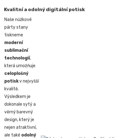
Kvalitní a odolný digitální potisk
Naše nůžkové
párty stany
tiskneme
moderní
sublimační
technologií
,
která umožňuje
celoplošný
potisk
v nejvyšší
kvalitě.
Výsledkem je
dokonale sytý a
věrný barevný
design, který je
nejen atraktivní,
ale také
odolný