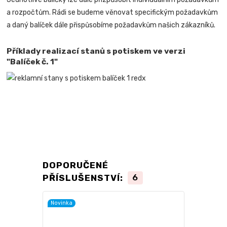
a rozpočtům. Rádi se budeme věnovat specifickým požadavkům
a daný balíček dále přispůsobíme požadavkům našich zákazníků.
Příklady realizací stanů s potiskem ve verzi
"Balíček č. 1"
DOPORUČENÉ
PŘÍSLUŠENSTVÍ:
6
Novinka