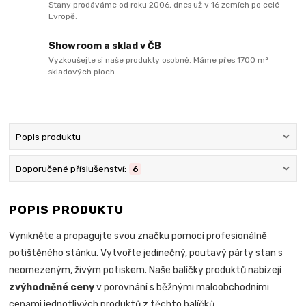
Stany prodáváme od roku 2006, dnes už v 16 zemích po celé
Evropě.
Showroom a sklad v ČB
Vyzkoušejte si naše produkty osobně. Máme přes 1700 m²
skladových ploch.
Popis produktu
Doporučené příslušenství:
6
POPIS PRODUKTU
Vynikněte a propagujte svou značku pomocí profesionálně
potištěného stánku. Vytvořte jedinečný, poutavý párty stan s
neomezeným, živým potiskem. Naše balíčky produktů nabízejí
zvýhodněné ceny
v porovnání s běžnými maloobchodními
cenami jednotlivých produktů z těchto balíčků.