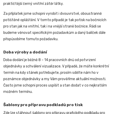
praktičtější černý vnitřní zátěr látky.
Za příplatek jsme schopni vyrobit i dvouvrstvé, oboustranně
potištěné opláštění. V tomto případě je tak potisk na bočnicích
pro stan jak na vnitřní, tak i na vnější straně bočnice.
Rádi se
budeme věnovat specifickým požadavkům a daný balíček dále
přispůsobíme tomuto požadavku.
Doba výroby a dodání
Doba dodání je běžně 8 – 14 pracovních dnů od potvrzení
objednávky a schválení vizualizace. V případě, že máte konkrétní
termín na kdy stánek potřebujete, prosím sdělte nám ho v
poznámce objednávky a my Vám prověříme aktuální možnosti.
Často jsme schopni proces uspíšit a stan dodat v co nejkratším
možném termínu.
Šablony pro přípravu podkladů pro tisk
Zde lze stáhnout šablony pro přípravu grafického podkladu pro