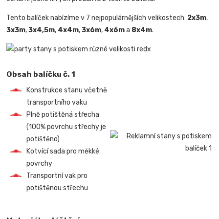
Tento balíček nabízíme v 7 nejpopulárnějších velikostech:
2x3m
,
3x3m
,
3x4,5m
,
4x4m
,
3x6m
,
4x6m
a
8x4m
.
Obsah balíčku č. 1
Konstrukce stanu včetně
transportního vaku
Plně potištěná střecha
(100% povrchu střechy je
potištěno)
Kotvící sada pro měkké
povrchy
Transportní vak pro
potištěnou střechu