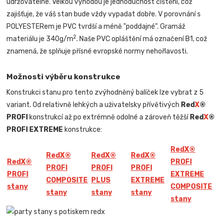
udržovatelné. Velkou výhodou je jednoduchost čištění, což
zajišťuje, že váš stan bude vždy vypadat dobře. V porovnání s
POLYESTERem je PVC tvrdší a méně "poddajné". Gramáž
2
materiálu je 340g/m
. Naše PVC opláštění má označení B1, což
znamená, že splňuje přísné evropské normy nehořlavosti.
Možnosti výběru konstrukce
Konstrukci stanu pro tento zvýhodněný balíček lze vybrat z 5
variant. Od relativně lehkých a uživatelsky přívětivých
Red
X
®
PROFI
konstrukcí až po extrémně odolné a zároveň těžší
Red
X
®
PROFI EXTREME
konstrukce:
Red
X
®
Red
X
®
Red
X
®
Red
X
®
Red
X
®
PROFI
PROFI
PROFI
PROFI
PROFI
EXTREME
COMPOSITE
PLUS
EXTREME
stany
COMPOSITE
stany
stany
stany
stany