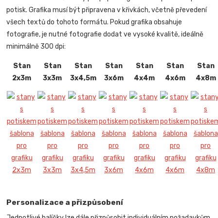
potisk. Grafika musí být připravena v křivkách, včetně převedení
všech textů do tohoto formátu. Pokud grafika obsahuje
fotografie, je nutné fotografie dodat ve vysoké kvalitě, ideálně
minimálně 300 dpi:
Stan
Stan
Stan
Stan
Stan
Stan
Stan
2x3m
3x3m
3x4,5m
3x6m
4x4m
4x6m
4x8m
Personalizace a přizpůsobení
Jednotlivé balíčky lze dále přizpůsobit individuálním požadavkům