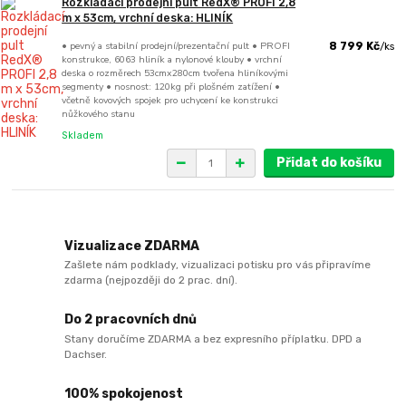
Rozkládací prodejní pult RedX® PROFI 2,8
m x 53cm, vrchní deska: HLINÍK
• pevný a stabilní prodejní/prezentační pult • PROFI
8 799 Kč
/
ks
konstrukce, 6063 hliník a nylonové klouby • vrchní
deska o rozměrech 53cmx280cm tvořena hliníkovými
segmenty • nosnost: 120kg při plošném zatížení •
včetně kovových spojek pro uchycení ke konstrukci
nůžkového stanu
Skladem
Přidat do košíku
Vizualizace ZDARMA
Zašlete nám podklady, vizualizaci potisku pro vás připravíme
zdarma (nejpozději do 2 prac. dní).
Do 2 pracovních dnů
Stany doručíme ZDARMA a bez expresního příplatku. DPD a
Dachser.
100% spokojenost