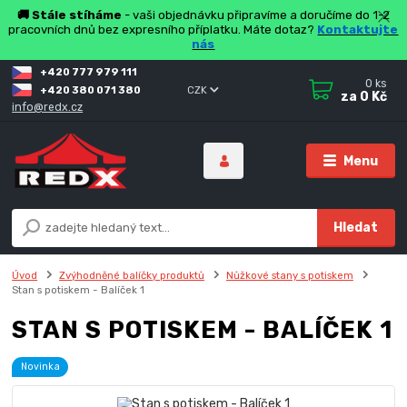
🚚 Stále stíháme
- vaši objednávku připravíme a doručíme do 1-2
pracovních dnů bez expresního příplatku. Máte dotaz?
Kontaktujte
nás
+420 777 979 111
0
ks
+420 380 071 380
CZK
za
0 Kč
info@redx.cz
Menu
Hledat
Úvod
Zvýhodněné balíčky produktů
Nůžkové stany s potiskem
Stan s potiskem - Balíček 1
STAN S POTISKEM - BALÍČEK 1
Novinka