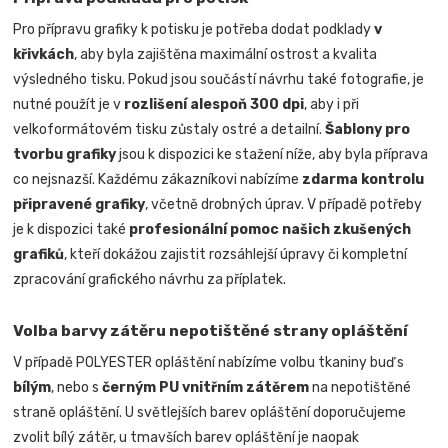
Pro přípravu grafiky k potisku je potřeba dodat podklady
v
křivkách
, aby byla zajištěna maximální ostrost a kvalita
výsledného tisku. Pokud jsou součástí návrhu také fotografie, je
nutné použít je v
rozlišení alespoň 300 dpi
, aby i při
velkoformátovém tisku zůstaly ostré a detailní.
Šablony pro
tvorbu grafiky
jsou k dispozici ke stažení níže, aby byla příprava
co nejsnazší. Každému zákazníkovi nabízíme
zdarma kontrolu
připravené grafiky
, včetně drobných úprav. V případě potřeby
je k dispozici také
profesionální pomoc našich zkušených
grafiků
, kteří dokážou zajistit rozsáhlejší úpravy či kompletní
zpracování grafického návrhu za příplatek.
Volba barvy zátěru nepotištěné strany opláštění
V případě POLYESTER opláštění nabízíme volbu tkaniny buď s
bílým
, nebo s
černým PU vnitřním zátěrem
na nepotištěné
straně opláštění. U světlejších barev opláštění doporučujeme
zvolit bílý zátěr, u tmavších barev opláštění je naopak