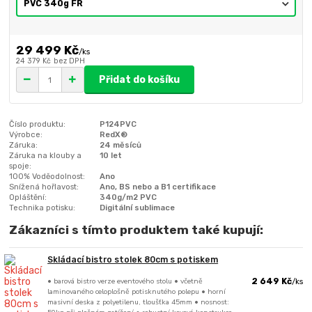
29 499 Kč
/
ks
24 379 Kč
bez DPH
Přidat do košíku
Číslo produktu:
P124PVC
Výrobce:
RedX®
Záruka:
24 měsíců
Záruka na klouby a
10 let
spoje:
100% Voděodolnost:
Ano
Snížená hořlavost:
Ano, BS nebo a B1 certifikace
Opláštění:
340g/m2 PVC
Technika potisku:
Digitální sublimace
Zákazníci s tímto produktem také kupují:
Skládací bistro stolek 80cm s potiskem
• barová bistro verze eventového stolu • včetně
2 649 Kč
/
ks
laminovaného celoplošně potisknutého polepu • horní
masivní deska z polyetilenu, tloušťka 45mm • nosnost: