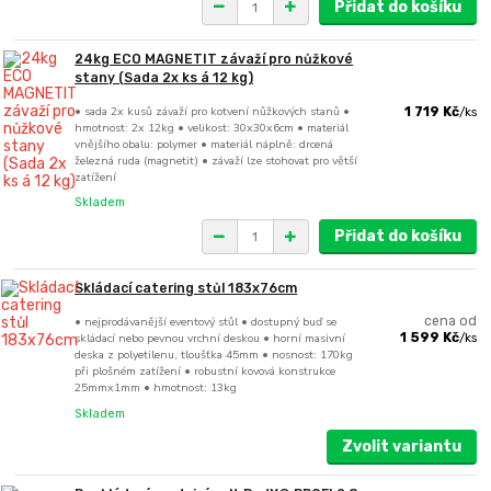
Přidat do košíku
24kg ECO MAGNETIT závaží pro nůžkové
stany (Sada 2x ks á 12 kg)
• sada 2x kusů závaží pro kotvení nůžkových stanů •
1 719 Kč
/
ks
hmotnost: 2x 12kg • velikost: 30x30x6cm • materiál
vnějšího obalu: polymer • materiál náplně: drcená
železná ruda (magnetit) • závaží lze stohovat pro větší
zatížení
Skladem
Přidat do košíku
Skládací catering stůl 183x76cm
• nejprodávanější eventový stůl • dostupný buď se
cena od
skládací nebo pevnou vrchní deskou • horní masivní
1 599 Kč
/
ks
deska z polyetilenu, tloušťka 45mm • nosnost: 170kg
při plošném zatížení • robustní kovová konstrukce
25mmx1mm • hmotnost: 13kg
Skladem
Zvolit variantu