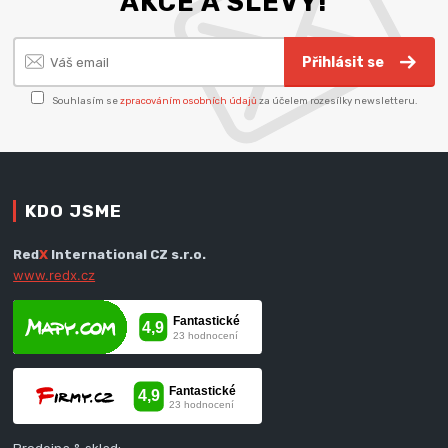
AKCE A SLEVY!
Přihlásit se
Souhlasím se
zpracováním osobních údajů
za účelem rozesílky newsletteru.
KDO JSME
Red
X
International CZ s.r.o.
www.redx.cz