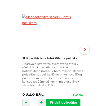
Skládací bistro stolek 80cm s potiskem
Skládací bar
• barová bistro verze eventového stolu •
• barová bis
včetně laminovaného celoplošně
sedátko a op
potisknutého polepu • horní masivní deska z
45mm • nosno
polyetilenu, tloušťka 45mm • nosnost: 50kg
konstrukce 
při plošném zatížení • robustní kovová
výška sedák
konstrukce 25mmx1mm • hmotnost: 8kg •
výška horní desky: 110cm
2 649 Kč
1 149 Kč
Skladem
/
ks
Přidat do košíku