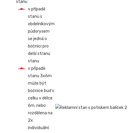
stanu
v případě
stanů s
obdelníkovým
půdorysem
se jedná o
bočnici pro
delší stranu
stanu
v případě
stanu 3x6m
může být
bočnice buď v
celku v délce
6m, nebo
rozdělena na
2x
individuální