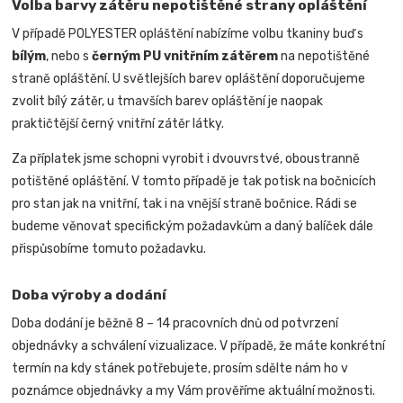
Volba barvy zátěru nepotištěné strany opláštění
V případě POLYESTER opláštění nabízíme volbu tkaniny buď s
bílým
, nebo s
černým PU vnitřním zátěrem
na nepotištěné
straně opláštění. U světlejších barev opláštění doporučujeme
zvolit bílý zátěr, u tmavších barev opláštění je naopak
praktičtější černý vnitřní zátěr látky.
Za příplatek jsme schopni vyrobit i dvouvrstvé, oboustranně
potištěné opláštění. V tomto případě je tak potisk na bočnicích
pro stan jak na vnitřní, tak i na vnější straně bočnice.
Rádi se
budeme věnovat specifickým požadavkům a daný balíček dále
přispůsobíme tomuto požadavku.
Doba výroby a dodání
Doba dodání je běžně 8 – 14 pracovních dnů od potvrzení
objednávky a schválení vizualizace. V případě, že máte konkrétní
termín na kdy stánek potřebujete, prosím sdělte nám ho v
poznámce objednávky a my Vám prověříme aktuální možnosti.