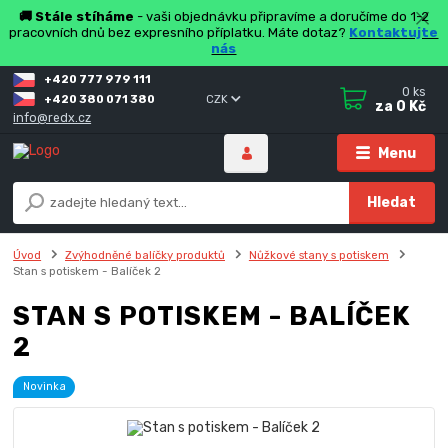
🚚 Stále stíháme
- vaši objednávku připravíme a doručíme do 1-2
pracovních dnů bez expresního příplatku. Máte dotaz?
Kontaktujte
nás
+420 777 979 111
0
ks
+420 380 071 380
CZK
za
0 Kč
info@redx.cz
Menu
Hledat
Úvod
Zvýhodněné balíčky produktů
Nůžkové stany s potiskem
Stan s potiskem - Balíček 2
STAN S POTISKEM - BALÍČEK
2
Novinka