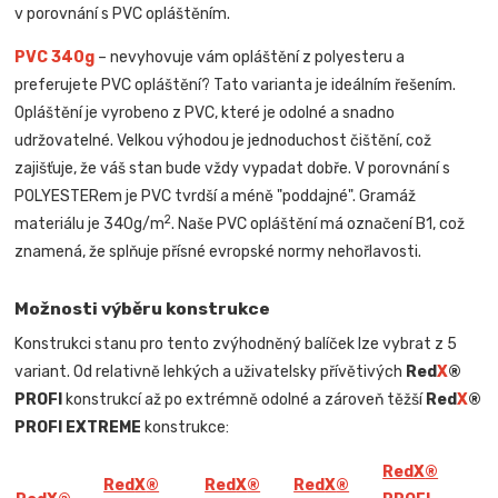
v porovnání s PVC opláštěním.
PVC 340g
– nevyhovuje vám opláštění z polyesteru a
preferujete PVC opláštění? Tato varianta je ideálním řešením.
Opláštění je vyrobeno z PVC, které je odolné a snadno
udržovatelné. Velkou výhodou je jednoduchost čištění, což
zajišťuje, že váš stan bude vždy vypadat dobře. V porovnání s
POLYESTERem je PVC tvrdší a méně "poddajné". Gramáž
2
materiálu je 340g/m
. Naše PVC opláštění má označení B1, což
znamená, že splňuje přísné evropské normy nehořlavosti.
Možnosti výběru konstrukce
Konstrukci stanu pro tento zvýhodněný balíček lze vybrat z 5
variant. Od relativně lehkých a uživatelsky přívětivých
Red
X
®
PROFI
konstrukcí až po extrémně odolné a zároveň těžší
Red
X
®
PROFI EXTREME
konstrukce:
Red
X
®
Red
X
®
Red
X
®
Red
X
®