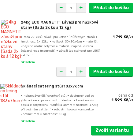
Přidat do košíku
24kg ECO MAGNETIT závaží pro nůžkové
stany (Sada 2x ks á 12 kg)
• sada 2x kusů závaží pro kotvení nůžkových stanů •
1 719 Kč
/
ks
hmotnost: 2x 12kg • velikost: 30x30x6cm • materiál
vnějšího obalu: polymer • materiál náplně: drcená
železná ruda (magnetit) • závaží lze stohovat pro větší
zatížení
Skladem
Přidat do košíku
Skládací catering stůl 183x76cm
• nejprodávanější eventový stůl • dostupný buď se
cena od
skládací nebo pevnou vrchní deskou • horní masivní
1 599 Kč
/
ks
deska z polyetilenu, tloušťka 45mm • nosnost: 170kg
při plošném zatížení • robustní kovová konstrukce
25mmx1mm • hmotnost: 13kg
Skladem
Zvolit variantu