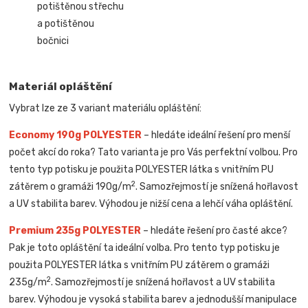
potištěnou střechu
a potištěnou
bočnici
Materiál opláštění
Vybrat lze ze 3 variant materiálu opláštění:
Economy 190g POLYESTER
– hledáte ideální řešení pro menší
počet akcí do roka? Tato varianta je pro Vás perfektní volbou. Pro
tento typ potisku je použita POLYESTER látka s vnitřním PU
2
zátěrem o gramáži 190g/m
. Samozřejmostí je snížená hořlavost
a UV stabilita barev. Výhodou je nižší cena a lehčí váha opláštění.
Premium 235g POLYESTER
– hledáte řešení pro časté akce?
Pak je toto opláštění ta ideální volba. Pro tento typ potisku je
použita POLYESTER látka s vnitřním PU zátěrem o gramáži
2
235g/m
. Samozřejmostí je snížená hořlavost a UV stabilita
barev. Výhodou je vysoká stabilita barev a jednodušší manipulace