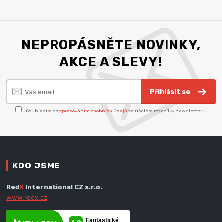
NEPROPÁSNĚTE NOVINKY,
AKCE A SLEVY!
Přihlásit se
Souhlasím se
zpracováním osobních údajů
za účelem rozesílky newsletteru.
KDO JSME
Red
X
International CZ s.r.o.
www.redx.cz