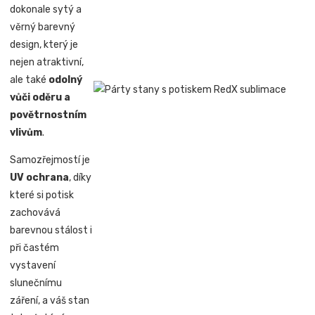
dokonale sytý a
věrný barevný
design, který je
nejen atraktivní,
ale také
odolný
vůči oděru a
povětrnostním
vlivům
.
Samozřejmostí je
UV ochrana
, díky
které si potisk
zachovává
barevnou stálost i
při častém
vystavení
slunečnímu
záření, a váš stan