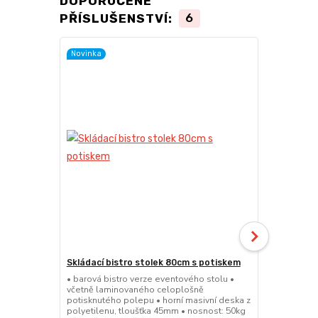
DOPORUČENÉ
PŘÍSLUŠENSTVÍ:
6
Novinka
Skládací bistro stolek 80cm s potiskem
Skládací bar
• barová bistro verze eventového stolu •
• barová bis
včetně laminovaného celoplošně
sedátko a op
potisknutého polepu • horní masivní deska z
45mm • nosno
polyetilenu, tloušťka 45mm • nosnost: 50kg
konstrukce 