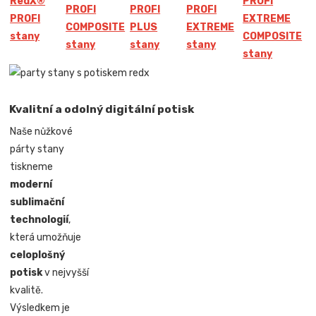
Red
X
®
PROFI
PROFI
PROFI
PROFI
PROFI
EXTREME
COMPOSITE
PLUS
EXTREME
stany
COMPOSITE
stany
stany
stany
stany
Kvalitní a odolný digitální potisk
Naše nůžkové
párty stany
tiskneme
moderní
sublimační
technologií
,
která umožňuje
celoplošný
potisk
v nejvyšší
kvalitě.
Výsledkem je