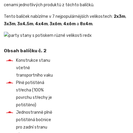
cenami jednotlivých produktů z těchto balíčků.
Tento balíček nabízíme v 7 nejpopulárnějších velikostech:
2x3m
,
3x3m
,
3x4,5m
,
4x4m
,
3x6m
,
4x6m
a
8x4m
.
Obsah balíčku č. 2
Konstrukce stanu
včetně
transportního vaku
Plně potištěná
střecha (100%
povrchu střechy je
potištěno)
Jednostranně plně
potištěná bočnice
pro zadní stranu