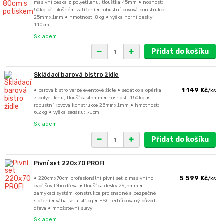
masivní deska z polyetilenu, tloušťka 45mm • nosnost:
50kg při plošném zatížení • robustní kovová konstrukce
25mmx1mm • hmotnost: 8kg • výška horní desky:
110cm
Skladem
Přidat do košíku
Skládací barová bistro židle
• barová bistro verze eventové židle • sedátko a opěrka
1 149 Kč
/
ks
z polyetilenu, tloušťka 45mm • nosnost: 150kg •
robustní kovová konstrukce 25mmx1mm • hmotnost:
6,2kg • výška sedáku: 70cm
Skladem
Přidat do košíku
Pivní set 220x70 PROFI
• 220cmx70cm profesionální pivní set z masivního
5 599 Kč
/
ks
cypřišovitého dřeva • tloušťka desky 29,5mm •
zamykací systém konstrukce pro snadné a bezpečné
složení • váha setu: 41kg • FSC certifikovaný původ
dřeva • množstevní slevy
Skladem