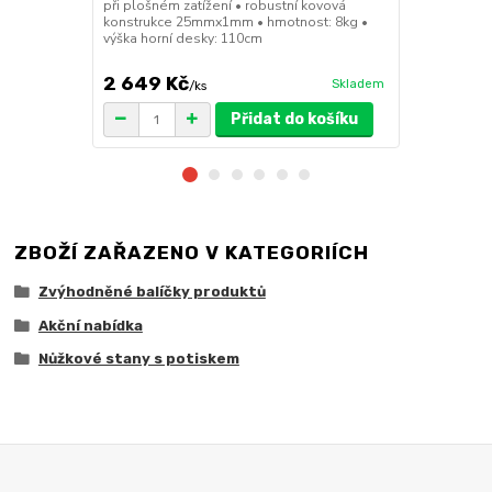
při plošném zatížení • robustní kovová
výška sedák
konstrukce 25mmx1mm • hmotnost: 8kg •
výška horní desky: 110cm
2 649 Kč
1 149 Kč
Skladem
/
ks
Přidat do košíku
ZBOŽÍ ZAŘAZENO V KATEGORIÍCH
Zvýhodněné balíčky produktů
Akční nabídka
Nůžkové stany s potiskem