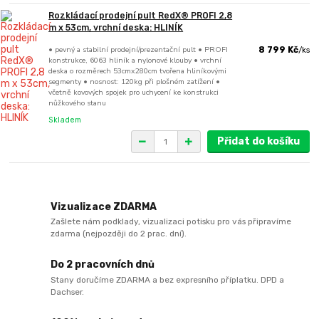
Rozkládací prodejní pult RedX® PROFI 2,8
m x 53cm, vrchní deska: HLINÍK
• pevný a stabilní prodejní/prezentační pult • PROFI
8 799 Kč
/
ks
konstrukce, 6063 hliník a nylonové klouby • vrchní
deska o rozměrech 53cmx280cm tvořena hliníkovými
segmenty • nosnost: 120kg při plošném zatížení •
včetně kovových spojek pro uchycení ke konstrukci
nůžkového stanu
Skladem
Přidat do košíku
Vizualizace ZDARMA
Zašlete nám podklady, vizualizaci potisku pro vás připravíme
zdarma (nejpozději do 2 prac. dní).
Do 2 pracovních dnů
Stany doručíme ZDARMA a bez expresního příplatku. DPD a
Dachser.