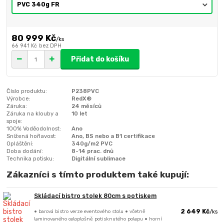
80 999 Kč
/
ks
66 941 Kč
bez DPH
Přidat do košíku
Číslo produktu:
P238PVC
Výrobce:
RedX®
Záruka:
24 měsíců
Záruka na klouby a
10 let
spoje:
100% Voděodolnost:
Ano
Snížená hořlavost:
Ano, BS nebo a B1 certifikace
Opláštění:
340g/m2 PVC
Doba dodání:
8-14 prac. dnů
Technika potisku:
Digitální sublimace
Zákazníci s tímto produktem také kupují:
Skládací bistro stolek 80cm s potiskem
• barová bistro verze eventového stolu • včetně
2 649 Kč
/
ks
laminovaného celoplošně potisknutého polepu • horní