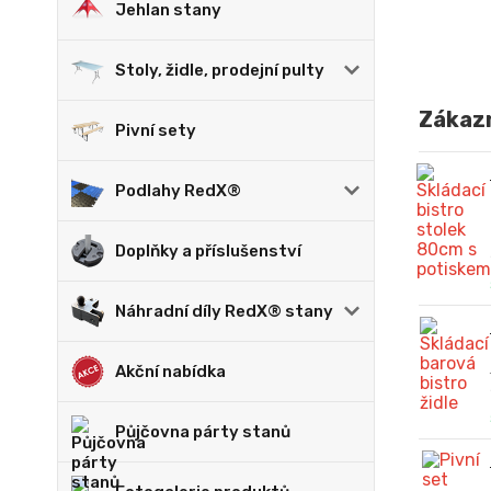
Jehlan stany
Stoly, židle, prodejní pulty
Zákazn
Pivní sety
Podlahy RedX®
Doplňky a příslušenství
Náhradní díly RedX® stany
Akční nabídka
Půjčovna párty stanů