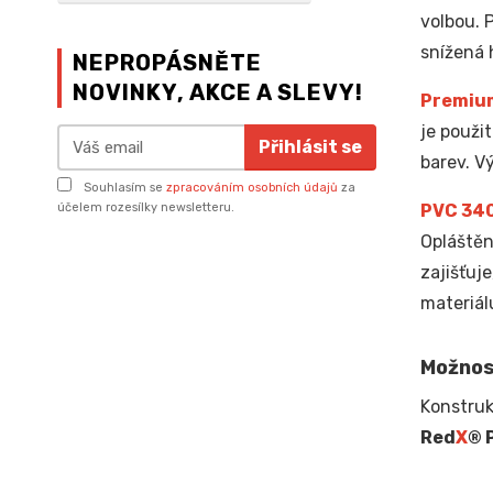
volbou. 
snížená 
NEPROPÁSNĚTE
NOVINKY, AKCE A SLEVY!
Premiu
je použi
Přihlásit se
barev. V
Souhlasím se
zpracováním osobních údajů
za
PVC 34
účelem rozesílky newsletteru.
Opláštěn
zajišťuj
materiál
Možnos
Konstruk
Red
X
® 