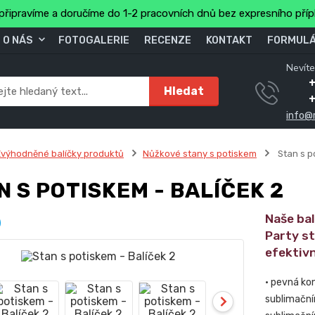
připravíme a doručíme do 1-2 pracovních dnů bez expresního pří
O NÁS
FOTOGALERIE
RECENZE
KONTAKT
FORMULÁ
Nevíte
+
Hledat
info@
výhodněné balíčky produktů
Nůžkové stany s potiskem
Stan s p
N S POTISKEM - BALÍČEK 2
Naše ba
Party s
efektivn
• pevná ko
sublimační