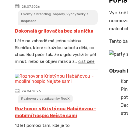
POPI
28.07.2026
Vyniknět
Eventy a branding: nápady, vychytávky a
neomezen
inspirace
maloobch
Dokonalá grilovačka bez sluníčka
Léto na zahradě má jednu slabinu.
Tento ba
Sluníčko, které si každou sobotu dělá, co
chce. Buď peče tak, že u grilu vydržíte pět
minut, nebo se objeví mrak a z...
číst celé
Obsah b
Kon
Pln
24.04.2026
pot
Rozhovory se zákazníky RedX
Jed
Rozhovor s Kristýnou Habáňovou -
str
mobilní hospic Nejste sami
10 let pomoci tam, kde je to