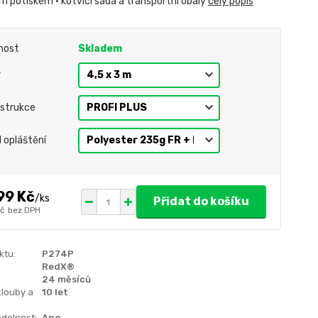
m potiskem • kotvící sada a transportní obaly
celý popis
nost
Skladem
r
strukce
l opláštění
99 Kč
/
ks
Přidat do košíku
Kč
bez DPH
ktu:
P274P
RedX®
24 měsíců
klouby a
10 let
dolnost:
Ano