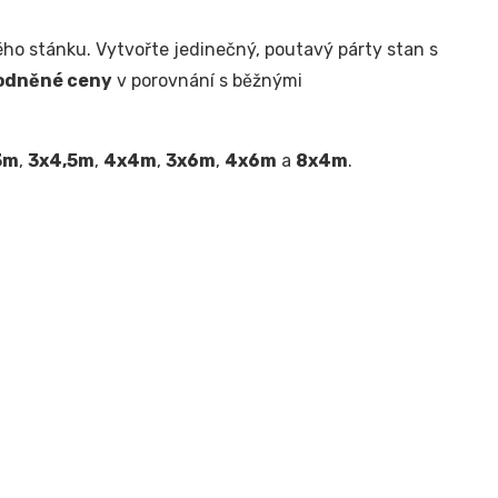
ho stánku. Vytvořte jedinečný, poutavý párty stan s
odněné ceny
v porovnání s běžnými
3m
,
3x4,5m
,
4x4m
,
3x6m
,
4x6m
a
8x4m
.