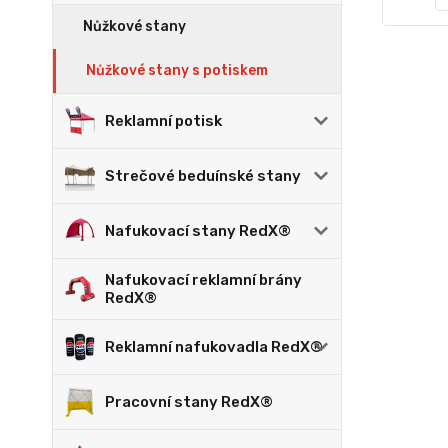
Nůžkové stany
Nůžkové stany s potiskem
Reklamní potisk
Strečové beduínské stany
Nafukovací stany RedX®
Nafukovací reklamní brány
RedX®
Reklamní nafukovadla RedX®
Pracovní stany RedX®