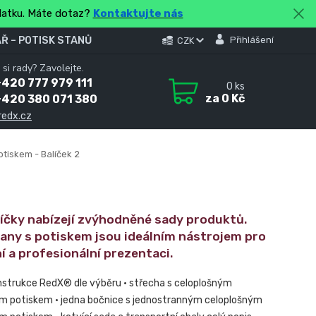
platku. Máte dotaz?
Kontaktujte nás
Ř – POTISK STANŮ
Přihlášení
CZK
 si rady? Zavolejte.
420 777 979 111
0
ks
za
0 Kč
+420 380 071 380
redx.cz
otiskem - Balíček 2
líčky nabízejí zvýhodněné sady produktů.
tany s potiskem jsou ideálním nástrojem pro
í a profesionální prezentaci.
nstrukce RedX® dle výběru • střecha s celoplošným
m potiskem • jedna bočnice s jednostranným celoplošným