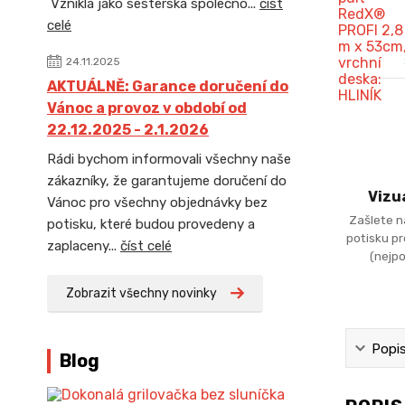
Vznikla jako sesterská společno...
číst
celé
24.11.2025
AKTUÁLNĚ: Garance doručení do
Vánoc a provoz v období od
22.12.2025 - 2.1.2026
Rádi bychom informovali všechny naše
zákazníky, že garantujeme doručení do
Vizu
Vánoc pro všechny objednávky bez
Zašlete n
potisku, které budou provedeny a
potisku p
zaplaceny...
číst celé
(nejpo
Zobrazit všechny novinky
Popi
Blog