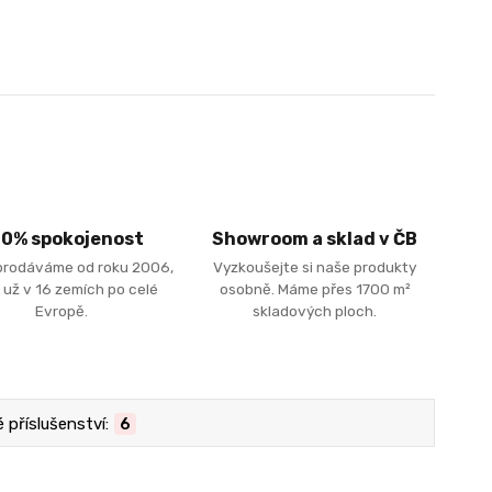
00% spokojenost
Showroom a sklad v ČB
prodáváme od roku 2006,
Vyzkoušejte si naše produkty
 už v 16 zemích po celé
osobně. Máme přes 1700 m²
Evropě.
skladových ploch.
příslušenství:
6