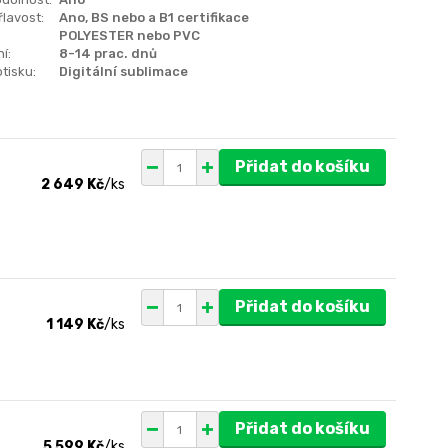
lavost:
Ano, BS nebo a B1 certifikace
POLYESTER nebo PVC
í:
8-14 prac. dnů
tisku:
Digitální sublimace
Přidat do košíku
2 649 Kč
/
ks
Přidat do košíku
1 149 Kč
/
ks
Přidat do košíku
5 599 Kč
/
ks