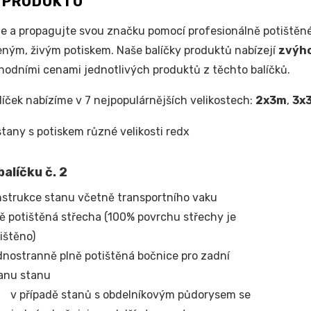
S PRODUKTU
e a propagujte svou značku pomocí profesionálně potištěné
ým, živým potiskem. Naše balíčky produktů nabízejí
zvýh
odními cenami jednotlivých produktů z těchto balíčků.
líček nabízíme v 7 nejpopulárnějších velikostech:
2x3m
,
3x
alíčku č. 2
strukce stanu včetně transportního vaku
ě potištěná střecha (100% povrchu střechy je
ištěno)
nostranně plně potištěná bočnice pro zadní
anu stanu
v případě stanů s obdelníkovým půdorysem se