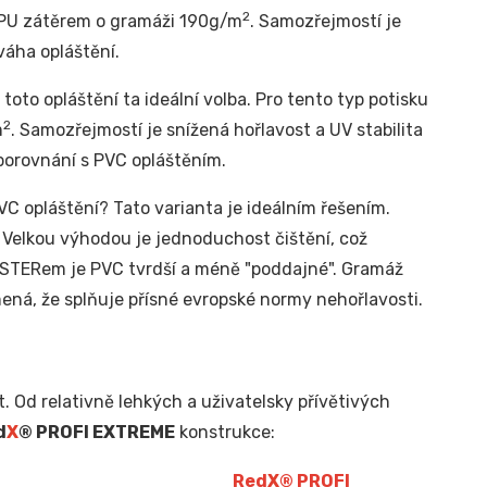
2
m PU zátěrem o gramáži 190g/m
. Samozřejmostí je
váha opláštění.
toto opláštění ta ideální volba. Pro tento typ potisku
2
m
. Samozřejmostí je snížená hořlavost a UV stabilita
 porovnání s PVC opláštěním.
C opláštění? Tato varianta je ideálním řešením.
. Velkou výhodou je jednoduchost čištění, což
YESTERem je PVC tvrdší a méně "poddajné". Gramáž
ená, že splňuje přísné evropské normy nehořlavosti.
. Od relativně lehkých a uživatelsky přívětivých
d
X
® PROFI EXTREME
konstrukce:
Red
X
® PROFI