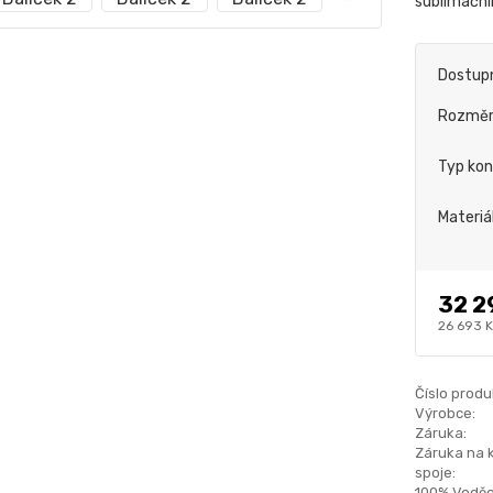
sublimační
Dostup
Rozmě
Typ kon
Materiá
32 2
26 693 
Číslo produ
Výrobce:
Záruka:
Záruka na 
spoje:
100% Voděo