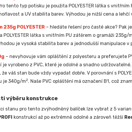
Pro tento typ potisku je použita POLYESTER látka s vnitřní
hořlavost a UV stabilita barev. Výhodou je nižší cena a lehčí 
m 235g POLYESTER
– hledáte řešení pro časté akce? Pak je 
ta POLYESTER látka s vnitřním PU zátěrem o gramáži 235g/
ýhodou je vysoká stabilita barev a jednodušší manipulace v
0g
– nevyhovuje vám opláštění z polyesteru a preferujete PV
í je vyrobeno z PVC, které je odolné a snadno udržovatelné
e, že váš stan bude vždy vypadat dobře. V porovnání s POL
2
u je 340g/m
. Naše PVC opláštění má označení B1, což znam
ti výběru konstrukce
ci stanu pro tento zvýhodněný balíček lze vybrat z 5 variant
PROFI
konstrukcí až po extrémně odolné a zároveň těžší
Re