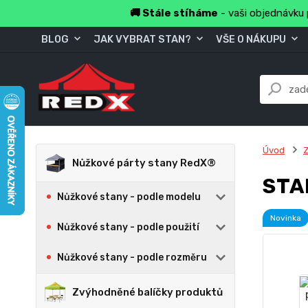
🚚 Stále stíháme
- vaši objednávku 
BLOG
JAK VYBRAT STAN?
VŠE O NÁKUPU
Úvod
Z
Nůžkové párty stany RedX®
STA
Nůžkové stany - podle modelu
Novinka
Nůžkové stany - podle použití
Nůžkové stany - podle rozměru
Zvýhodněné balíčky produktů