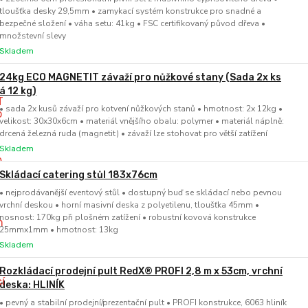
tloušťka desky 29,5mm • zamykací systém konstrukce pro snadné a
bezpečné složení • váha setu: 41kg • FSC certifikovaný původ dřeva •
množstevní slevy
Skladem
24kg ECO MAGNETIT závaží pro nůžkové stany (Sada 2x ks
á 12 kg)
• sada 2x kusů závaží pro kotvení nůžkových stanů • hmotnost: 2x 12kg •
velikost: 30x30x6cm • materiál vnějšího obalu: polymer • materiál náplně:
drcená železná ruda (magnetit) • závaží lze stohovat pro větší zatížení
Skladem
Skládací catering stůl 183x76cm
• nejprodávanější eventový stůl • dostupný buď se skládací nebo pevnou
vrchní deskou • horní masivní deska z polyetilenu, tloušťka 45mm •
nosnost: 170kg při plošném zatížení • robustní kovová konstrukce
25mmx1mm • hmotnost: 13kg
Skladem
Rozkládací prodejní pult RedX® PROFI 2,8 m x 53cm, vrchní
deska: HLINÍK
• pevný a stabilní prodejní/prezentační pult • PROFI konstrukce, 6063 hliník