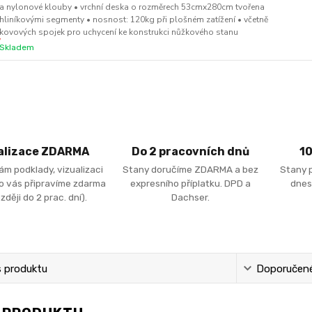
a nylonové klouby • vrchní deska o rozměrech 53cmx280cm tvořena
hliníkovými segmenty • nosnost: 120kg při plošném zatížení • včetně
kovových spojek pro uchycení ke konstrukci nůžkového stanu
Skladem
alizace ZDARMA
Do 2 pracovních dnů
1
ám podklady, vizualizaci
Stany doručíme ZDARMA a bez
Stany 
ro vás připravíme zdarma
expresního příplatku. DPD a
dnes
zději do 2 prac. dní).
Dachser.
s produktu
Doporučené 