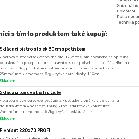
Snížená hoř
Opláštění:
Doba dodán
Technika po
íci s tímto produktem také kupují:
Skládací bistro stolek 80cm s potiskem
• barová bistro verze eventového stolu • včetně laminovaného celoplošně
potisknutého polepu • horní masivní deska z polyetilenu, tloušťka 45mm •
nosnost: 50kg při plošném zatížení • robustní kovová konstrukce
25mmx1mm • hmotnost: 8kg • výška horní desky: 110cm
Skladem
Skládací barová bistro židle
• barová bistro verze eventové židle • sedátko a opěrka z polyetilenu,
tloušťka 45mm • nosnost: 150kg • robustní kovová konstrukce
25mmx1mm • hmotnost: 6,2kg • výška sedáku: 70cm
Skladem
Pivní set 220x70 PROFI
• 220cmx70cm profesionální pivní set z masivního cypřišovitého dřeva •