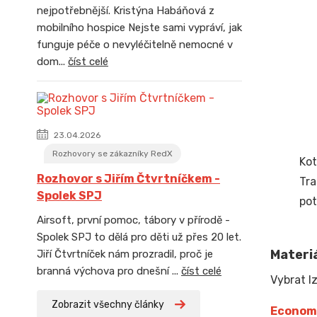
nejpotřebnější. Kristýna Habáňová z
mobilního hospice Nejste sami vypráví, jak
funguje péče o nevyléčitelně nemocné v
dom...
číst celé
23.04.2026
Rozhovory se zákazníky RedX
Kot
Rozhovor s Jiřím Čtvrtníčkem -
Tra
Spolek SPJ
pot
Airsoft, první pomoc, tábory v přírodě -
Spolek SPJ to dělá pro děti už přes 20 let.
Materiá
Jiří Čtvrtníček nám prozradil, proč je
branná výchova pro dnešní ...
číst celé
Vybrat lz
Zobrazit všechny články
Econom