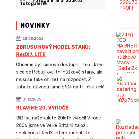
Fotogalerie produktů
NOVINKY
28.05.2026
ZBRUSU NOVÝ MODEL STANŮ:
RedX® LITE
Chceme být cenově dostupní i těm, kteří
sice potřebují kvalitní nůžkové stany, ale
musí se také ohlížet na rozpočet. Z
tohoto důvodu jsme přišli na tr...
číst celé
31.12.2025
SLAVÍME 20. VÝROČÍ!
Blíží se naše kulaté 20leté výročí! V roce
2006 jsme ve Velké Británii založili
společnost RedX International Ltd.