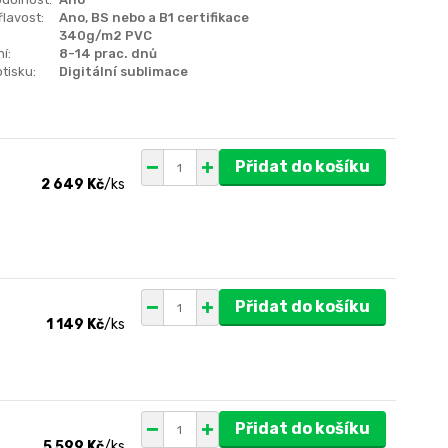
lavost:
Ano, BS nebo a B1 certifikace
340g/m2 PVC
í:
8-14 prac. dnů
tisku:
Digitální sublimace
Přidat do košíku
2 649 Kč
/
ks
Přidat do košíku
1 149 Kč
/
ks
Přidat do košíku
5 599 Kč
/
ks