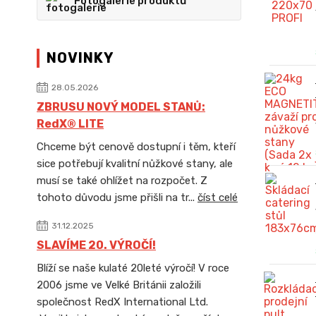
Fotogalerie produktů
NOVINKY
28.05.2026
ZBRUSU NOVÝ MODEL STANŮ:
RedX® LITE
Chceme být cenově dostupní i těm, kteří
sice potřebují kvalitní nůžkové stany, ale
musí se také ohlížet na rozpočet. Z
tohoto důvodu jsme přišli na tr...
číst celé
31.12.2025
SLAVÍME 20. VÝROČÍ!
Blíží se naše kulaté 20leté výročí! V roce
2006 jsme ve Velké Británii založili
společnost RedX International Ltd.