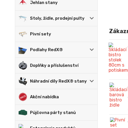
Jehlan stany
Stoly, židle, prodejní pulty
Zákazn
Pivní sety
Podlahy RedX®
Doplňky a příslušenství
Náhradní díly RedX® stany
Akční nabídka
Půjčovna párty stanů