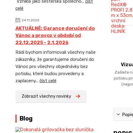
Vznikla jako sesterská společno...
číst
celé
24.11.2025
AKTUÁLNĚ: Garance doručení do
Vánoc a provoz v období od
22.12.2025 - 2.1.2026
Rádi bychom informovali všechny naše
zákazníky, že garantujeme doručení do
Vizu
Vánoc pro všechny objednávky bez
Zašlete n
potisku, které budou provedeny a
potisku p
zaplaceny...
číst celé
(nejpo
Zobrazit všechny novinky
Popi
Blog