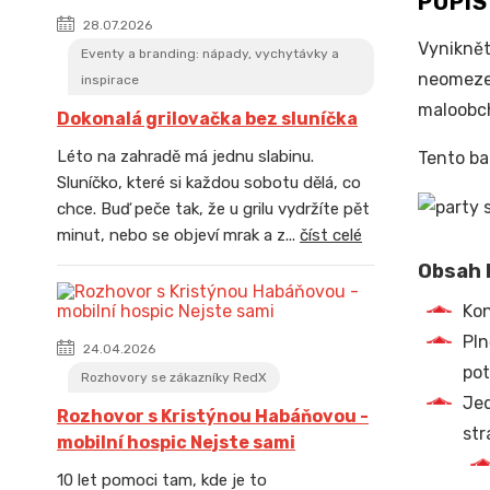
POPI
28.07.2026
Vyniknět
Eventy a branding: nápady, vychytávky a
neomezen
inspirace
maloobch
Dokonalá grilovačka bez sluníčka
Léto na zahradě má jednu slabinu.
Tento ba
Sluníčko, které si každou sobotu dělá, co
chce. Buď peče tak, že u grilu vydržíte pět
minut, nebo se objeví mrak a z...
číst celé
Obsah b
Kon
Pln
24.04.2026
pot
Rozhovory se zákazníky RedX
Jed
Rozhovor s Kristýnou Habáňovou -
str
mobilní hospic Nejste sami
10 let pomoci tam, kde je to