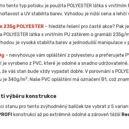
Pro tento typ potisku je použita POLYESTER látka s vnitřní
hořlavost a UV stabilita barev. Výhodou je nižší cena a lehčí 
m 235g POLYESTER
– hledáte řešení pro časté akce? Pak je 
ta POLYESTER látka s vnitřním PU zátěrem o gramáži 235g/
ýhodou je vysoká stabilita barev a jednodušší manipulace v
0g
– nevyhovuje vám opláštění z polyesteru a preferujete PV
í je vyrobeno z PVC, které je odolné a snadno udržovatelné
e, že váš stan bude vždy vypadat dobře. V porovnání s POL
2
u je 340g/m
. Naše PVC opláštění má označení B1, což znam
ti výběru konstrukce
ci stanu pro tento zvýhodněný balíček lze vybrat z 5 variant
PROFI
konstrukcí až po extrémně odolné a zároveň těžší
Re