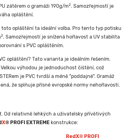
2
m PU zátěrem o gramáži 190g/m
. Samozřejmostí je
váha opláštění.
toto opláštění ta ideální volba. Pro tento typ potisku
2
m
. Samozřejmostí je snížená hořlavost a UV stabilita
 porovnání s PVC opláštěním.
C opláštění? Tato varianta je ideálním řešením.
. Velkou výhodou je jednoduchost čištění, což
YESTERem je PVC tvrdší a méně "poddajné". Gramáž
ená, že splňuje přísné evropské normy nehořlavosti.
. Od relativně lehkých a uživatelsky přívětivých
d
X
® PROFI EXTREME
konstrukce:
Red
X
® PROFI