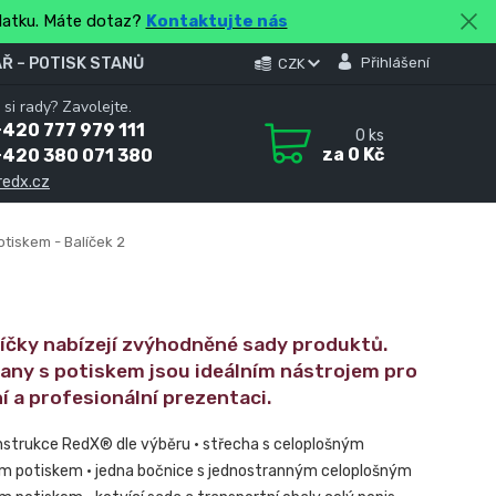
platku. Máte dotaz?
Kontaktujte nás
Ř – POTISK STANŮ
Přihlášení
CZK
 si rady? Zavolejte.
420 777 979 111
0
ks
za
0 Kč
+420 380 071 380
redx.cz
otiskem - Balíček 2
líčky nabízejí zvýhodněné sady produktů.
tany s potiskem jsou ideálním nástrojem pro
í a profesionální prezentaci.
nstrukce RedX® dle výběru • střecha s celoplošným
m potiskem • jedna bočnice s jednostranným celoplošným