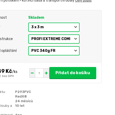
m potiskem • kotvící sada a transportní obaly
celý popis
nost
Skladem
r
strukce
l opláštění
49 Kč
/
ks
Přidat do košíku
č
bez DPH
ktu:
P293PVC
RedX®
24 měsíců
klouby a
10 let
dolnost:
Ano