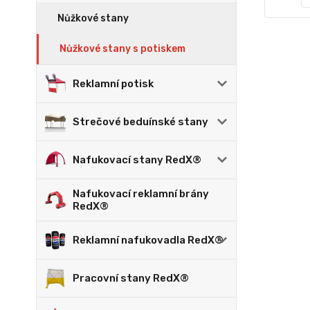
Nůžkové stany
Nůžkové stany s potiskem
Reklamní potisk
Strečové beduínské stany
Nafukovací stany RedX®
Nafukovací reklamní brány
RedX®
Reklamní nafukovadla RedX®
Pracovní stany RedX®