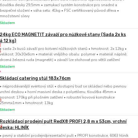
tloušťka desky 29,5mm • zamykací systém konstrukce pro snadné a
bezpečné složení • váha setu: 41kg • FSC certifikovaný původ dřeva •
množstevní slevy
Skladem
24kg ECO MAGNETIT závaží pro nůžkové stany (Sada 2x ks
á 12 kg)
• sada 2x kusů závaží pro kotvení nůžkových stanů • hmotnost: 2x 12kg •
velikost: 30x30x6cm • materiál vnějšího obalu: polymer • materiál náplně:
drcená železná ruda (magnetit) • závaží lze stohovat pro větší zatížení
Skladem
Skládací catering stůl 183x76cm
• nejprodávanější eventový stůl • dostupný buď se skládací nebo pevnou
vrchní deskou • horní masivní deska z polyetilenu, tloušťka 45mm •
nosnost: 170kg při plošném zatížení • robustní kovová konstrukce
25mmx1mm • hmotnost: 13kg
Skladem
Rozkládací prodejní pult RedX® PROFI 2,8 m x 53cm, vrchní
deska: HLINÍK
• pevný a stabilní prodejní/prezentační pult • PROFI konstrukce, 6063 hliník