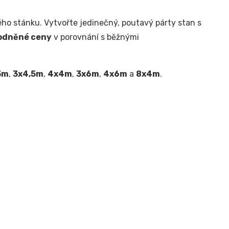
ho stánku. Vytvořte jedinečný, poutavý párty stan s
odněné ceny
v porovnání s běžnými
3m
,
3x4,5m
,
4x4m
,
3x6m
,
4x6m
a
8x4m
.