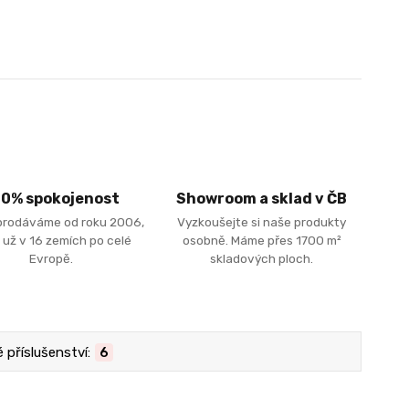
00% spokojenost
Showroom a sklad v ČB
prodáváme od roku 2006,
Vyzkoušejte si naše produkty
 už v 16 zemích po celé
osobně. Máme přes 1700 m²
Evropě.
skladových ploch.
příslušenství:
6