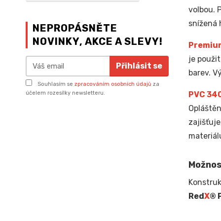
volbou. 
snížená 
NEPROPÁSNĚTE
NOVINKY, AKCE A SLEVY!
Premiu
je použi
Přihlásit se
barev. V
Souhlasím se
zpracováním osobních údajů
za
PVC 34
účelem rozesílky newsletteru.
Opláštěn
zajišťuj
materiál
Možnos
Konstruk
Red
X
® 