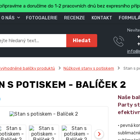
připravíme a doručíme do 1-2 pracovních dnů bez expresního pří
O NÁS
FOTOGALERIE
RECENZE
KONTAKT
FORMULÁ
Nevíte
+
Hledat
info@
výhodněné balíčky produktů
Nůžkové stany s potiskem
Stan s p
N S POTISKEM - BALÍČEK 2
Naše ba
Party s
efektivn
• pevná ko
sublimační