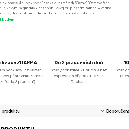
a nylonové klouby • vrchní deska o rozměrech 53cmx280cm tvořena
hliníkovými segmenty • nosnost: 120kg při plošném zatížení • včetně
kovových spojek pro uchycení ke konstrukci nůžkového stanu
Skladem
alizace ZDARMA
Do 2 pracovních dnů
1
ám podklady, vizualizaci
Stany doručíme ZDARMA a bez
Stany 
ro vás připravíme zdarma
expresního příplatku. DPD a
dnes
zději do 2 prac. dní).
Dachser.
s produktu
Doporučené 