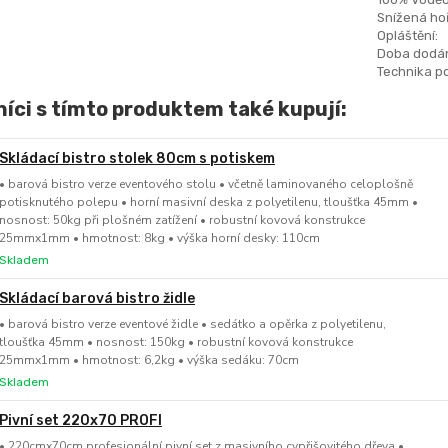
Snížená hoř
Opláštění:
Doba dodán
Technika po
íci s tímto produktem také kupují:
Skládací bistro stolek 80cm s potiskem
• barová bistro verze eventového stolu • včetně laminovaného celoplošně
potisknutého polepu • horní masivní deska z polyetilenu, tloušťka 45mm •
nosnost: 50kg při plošném zatížení • robustní kovová konstrukce
25mmx1mm • hmotnost: 8kg • výška horní desky: 110cm
Skladem
Skládací barová bistro židle
• barová bistro verze eventové židle • sedátko a opěrka z polyetilenu,
tloušťka 45mm • nosnost: 150kg • robustní kovová konstrukce
25mmx1mm • hmotnost: 6,2kg • výška sedáku: 70cm
Skladem
Pivní set 220x70 PROFI
• 220cmx70cm profesionální pivní set z masivního cypřišovitého dřeva •