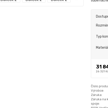
sublimační
Dostup
Rozmě
Typ kon
Materiá
31 8
26 321 K
Číslo produ
Výrobce:
Záruka:
Záruka na 
spoje:
100% Voděo