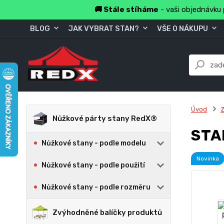
🚚 Stále stíháme
- vaši objednávku 
BLOG
JAK VYBRAT STAN?
VŠE O NÁKUPU
Úvod
Z
Nůžkové párty stany RedX®
STA
Nůžkové stany - podle modelu
Novinka
Nůžkové stany - podle použití
Nůžkové stany - podle rozměru
Zvýhodněné balíčky produktů