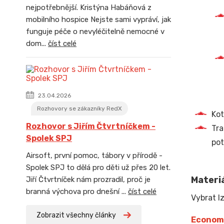
nejpotřebnější. Kristýna Habáňová z
mobilního hospice Nejste sami vypráví, jak
funguje péče o nevyléčitelně nemocné v
dom...
číst celé
23.04.2026
Rozhovory se zákazníky RedX
Kot
Rozhovor s Jiřím Čtvrtníčkem -
Tra
Spolek SPJ
pot
Airsoft, první pomoc, tábory v přírodě -
Spolek SPJ to dělá pro děti už přes 20 let.
Materiá
Jiří Čtvrtníček nám prozradil, proč je
branná výchova pro dnešní ...
číst celé
Vybrat lz
Zobrazit všechny články
Econom