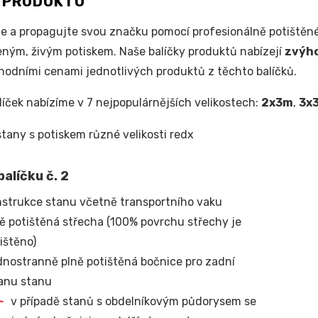
S PRODUKTU
e a propagujte svou značku pomocí profesionálně potištěné
ým, živým potiskem. Naše balíčky produktů nabízejí
zvýh
odními cenami jednotlivých produktů z těchto balíčků.
líček nabízíme v 7 nejpopulárnějších velikostech:
2x3m
,
3x
alíčku č. 2
strukce stanu včetně transportního vaku
ě potištěná střecha (100% povrchu střechy je
ištěno)
nostranně plně potištěná bočnice pro zadní
anu stanu
v případě stanů s obdelníkovým půdorysem se