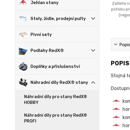
Jehlan stany
Zašlete n
potisku p
(nejpo
Stoly, židle, prodejní pulty
Pivní sety
Popi
Podlahy RedX®
POPI
Doplňky a příslušenství
Stojná t
Náhradní díly RedX® stany
Dostupné
Náhradní díly pro stany RedX®
kom
HOBBY
hor
Náhradní díly pro stany RedX®
kom
PROFI
hor