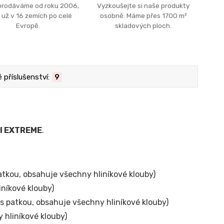
prodáváme od roku 2006,
Vyzkoušejte si naše produkty
 už v 16 zemích po celé
osobně. Máme přes 1700 m²
Evropě.
skladových ploch.
příslušenství:
9
I EXTREME
.
atkou, obsahuje všechny hliníkové klouby)
iníkové klouby)
 s patkou, obsahuje všechny hliníkové klouby)
 hliníkové klouby)