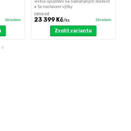
vrstva opláštění na namáhaných místech
vrs
• 5x nastavení výšky
• 5
cena od
ce
23 399 Kč
1
Skladem
Skladem
/
ks
u
Zvolit variantu