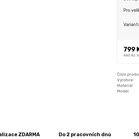
Pro vel
Variant
799 
660 Kč
b
Číslo produ
Výrobce:
Materiál:
Model:
alizace ZDARMA
Do 2 pracovních dnů
1