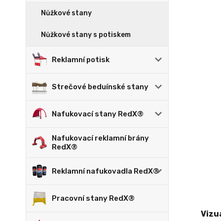
Nůžkové stany
Nůžkové stany s potiskem
Reklamní potisk
Strečové beduínské stany
Nafukovací stany RedX®
Nafukovací reklamní brány
RedX®
Reklamní nafukovadla RedX®
Pracovní stany RedX®
Vizu