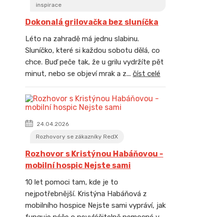
inspirace
Dokonalá grilovačka bez sluníčka
Léto na zahradě má jednu slabinu.
Sluníčko, které si každou sobotu dělá, co
chce. Buď peče tak, že u grilu vydržíte pět
minut, nebo se objeví mrak a z...
číst celé
24.04.2026
Rozhovory se zákazníky RedX
Rozhovor s Kristýnou Habáňovou -
mobilní hospic Nejste sami
10 let pomoci tam, kde je to
nejpotřebnější. Kristýna Habáňová z
mobilního hospice Nejste sami vypráví, jak