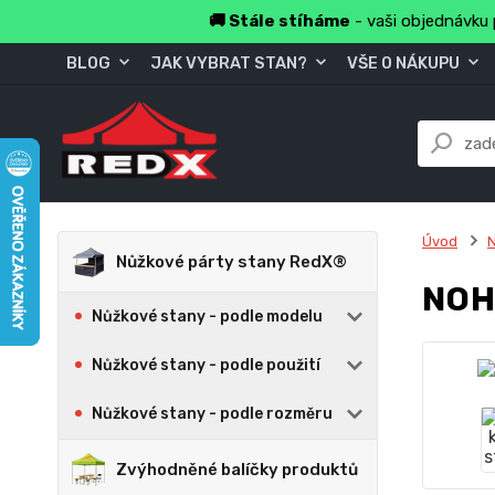
🚚 Stále stíháme
- vaši objednávku 
BLOG
JAK VYBRAT STAN?
VŠE O NÁKUPU
Úvod
N
Nůžkové párty stany RedX®
NOH
Nůžkové stany - podle modelu
Nůžkové stany - podle použití
Nůžkové stany - podle rozměru
Zvýhodněné balíčky produktů