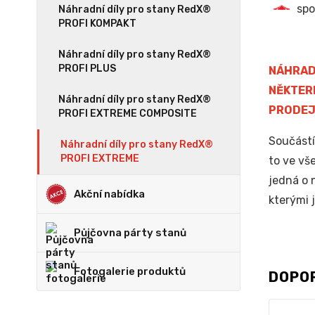
spo
Náhradní díly pro stany RedX®
PROFI KOMPAKT
Náhradní díly pro stany RedX®
PROFI PLUS
NÁHRAD
NĚKTER
Náhradní díly pro stany RedX®
PRODEJ
PROFI EXTREME COMPOSITE
Součástí
Náhradní díly pro stany RedX®
PROFI EXTREME
to ve vš
jedná o 
Akční nabídka
kterými 
Půjčovna párty stanů
Fotogalerie produktů
DOPO