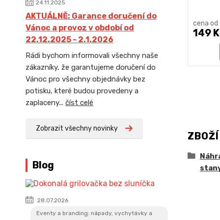
24.11.2025
AKTUÁLNĚ: Garance doručení do
cena od
Vánoc a provoz v období od
149 K
22.12.2025 - 2.1.2026
Rádi bychom informovali všechny naše
zákazníky, že garantujeme doručení do
Vánoc pro všechny objednávky bez
potisku, které budou provedeny a
zaplaceny...
číst celé
Zobrazit všechny novinky
ZBOŽÍ
Náhr
Blog
stan
28.07.2026
Eventy a branding: nápady, vychytávky a