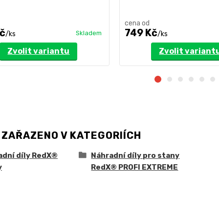
cena od
č
749 Kč
Skladem
/
ks
/
ks
Zvolit variantu
Zvolit variant
 ZAŘAZENO V KATEGORIÍCH
adní díly RedX®
Náhradní díly pro stany
y
RedX® PROFI EXTREME