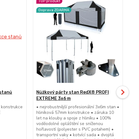
TOP produkt
D
Doprava ZDARMA
 stanů
Nůžkový párty stan RedX® PROFI
Nů
EXTREME 3x6 m
EX
o konstrukce
• nejrobustnější profesionální 3x6m stan •
• n
E
hliníková 57mm konstrukce • záruka 10
hli
let na klouby a spoje z hliníku • 100%
let
voděodolné opláštění se sníženou
vod
hořlavostí (polyester s PVC potahem) •
hoř
transportní vaky • kotvící sada • dvojitá
tra