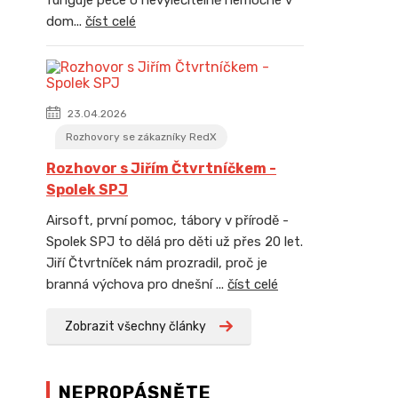
funguje péče o nevyléčitelně nemocné v
dom...
číst celé
23.04.2026
Rozhovory se zákazníky RedX
Rozhovor s Jiřím Čtvrtníčkem -
Spolek SPJ
Airsoft, první pomoc, tábory v přírodě -
Spolek SPJ to dělá pro děti už přes 20 let.
Jiří Čtvrtníček nám prozradil, proč je
branná výchova pro dnešní ...
číst celé
Zobrazit všechny články
NEPROPÁSNĚTE