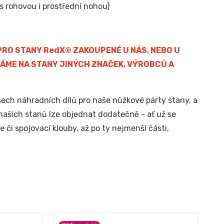
s rohovou i prostřední nohou)
RO STANY RedX® ZAKOUPENÉ U NÁS, NEBO U
ÁME NA STANY JINÝCH ZNAČEK, VÝROBCŮ A
ch náhradních dílů pro naše nůžkové párty stany, a
našich stanů lze objednat dodatečně - ať už se
 či spojovací klouby, až po ty nejmenší části,