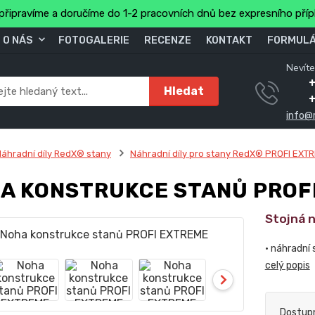
připravíme a doručíme do 1-2 pracovních dnů bez expresního pří
O NÁS
FOTOGALERIE
RECENZE
KONTAKT
FORMULÁ
Nevíte
+
Hledat
info@
áhradní díly RedX® stany
Náhradní díly pro stany RedX® PROFI EXT
A KONSTRUKCE STANŮ PROF
Stojná 
• náhradní
celý popis
Dostup