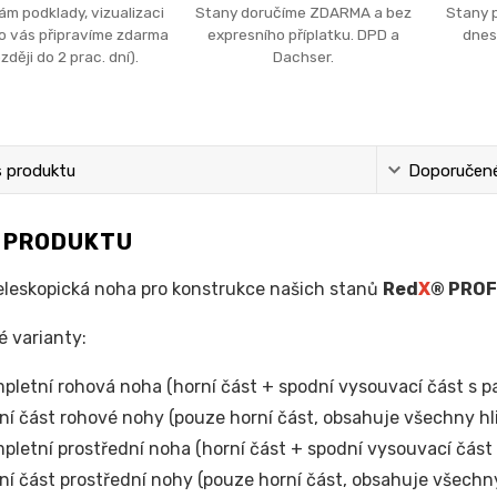
ám podklady, vizualizaci
Stany doručíme ZDARMA a bez
Stany 
ro vás připravíme zdarma
expresního příplatku. DPD a
dnes
zději do 2 prac. dní).
Dachser.
s produktu
Doporučené 
S PRODUKTU
eleskopická noha pro konstrukce našich stanů
Red
X
® PROF
 varianty:
pletní rohová noha (horní část + spodní vysouvací část s p
ní část rohové nohy (pouze horní část, obsahuje všechny hl
pletní prostřední noha (horní část + spodní vysouvací část
ní část prostřední nohy (pouze horní část, obsahuje všechny