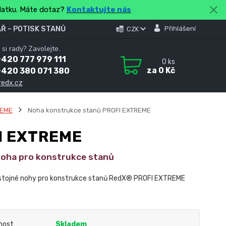
platku. Máte dotaz?
Kontaktujte nás
Ř – POTISK STANŮ
Přihlášení
CZK
 si rady? Zavolejte.
420 777 979 111
0
ks
za
0 Kč
+420 380 071 380
redx.cz
REME
Noha konstrukce stanů PROFI EXTREME
I EXTREME
noha pro konstrukce stanů
 stojné nohy pro konstrukce stanů RedX® PROFI EXTREME
nost
Skladem