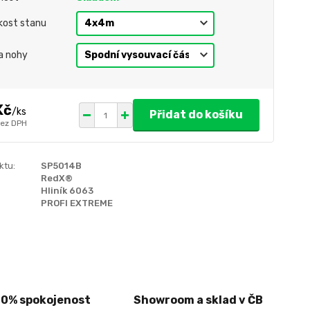
ikost stanu
a nohy
Kč
/
ks
Přidat do košíku
ez DPH
ktu:
SP5014B
RedX®
Hliník 6063
PROFI EXTREME
00% spokojenost
Showroom a sklad v ČB