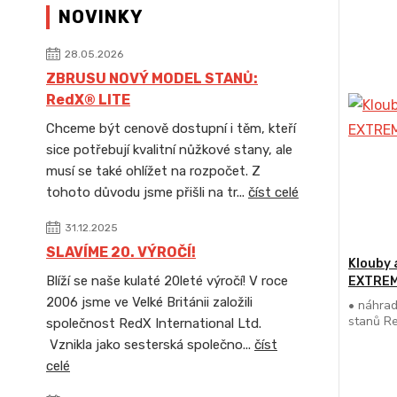
NOVINKY
28.05.2026
ZBRUSU NOVÝ MODEL STANŮ:
RedX® LITE
Chceme být cenově dostupní i těm, kteří
sice potřebují kvalitní nůžkové stany, ale
musí se také ohlížet na rozpočet. Z
tohoto důvodu jsme přišli na tr...
číst celé
31.12.2025
SLAVÍME 20. VÝROČÍ!
Klouby 
Blíží se naše kulaté 20leté výročí! V roce
EXTRE
2006 jsme ve Velké Británii založili
• náhrad
stanů R
společnost RedX International Ltd.
Vznikla jako sesterská společno...
číst
celé