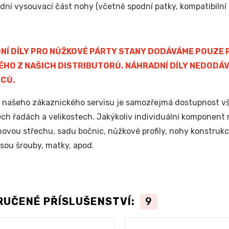
dní vysouvací část nohy (včetně spodní patky, kompatibilní 
NÍ DÍLY PRO NŮŽKOVÉ PÁRTY STANY DODÁVÁME POUZE P
ÉHO Z NAŠICH DISTRIBUTORŮ. NÁHRADNÍ DÍLY NEDODÁV
CŮ.
 našeho zákaznického servisu je samozřejmá dostupnost vše
ech řadách a velikostech. Jakýkoliv individuální komponent 
novou střechu, sadu bočnic, nůžkové profily, nohy konstrukce
jsou šrouby, matky, apod.
RUČENÉ PŘÍSLUŠENSTVÍ:
9