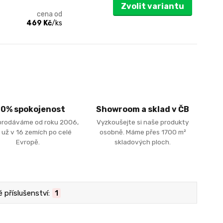
Zvolit variantu
cena od
469 Kč
/
ks
00% spokojenost
Showroom a sklad v ČB
prodáváme od roku 2006,
Vyzkoušejte si naše produkty
 už v 16 zemích po celé
osobně. Máme přes 1700 m²
Evropě.
skladových ploch.
 příslušenství:
1