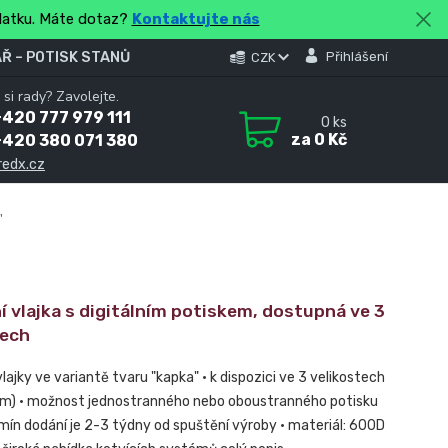
platku. Máte dotaz?
Kontaktujte nás
Ř – POTISK STANŮ
Přihlášení
CZK
 si rady? Zavolejte.
420 777 979 111
0
ks
za
0 Kč
+420 380 071 380
redx.cz
"
 vlajka s digitálním potiskem, dostupná ve 3
tech
vlajky ve variantě tvaru "kapka" • k dispozici ve 3 velikostech
m) • možnost jednostranného nebo oboustranného potisku
rmín dodání je 2-3 týdny od spuštění výroby • materiál: 600D