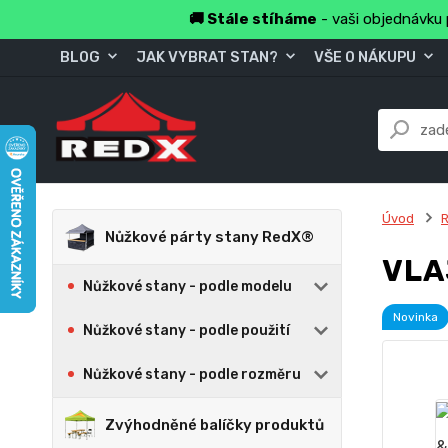
🚚 Stále stíháme
- vaši objednávku 
BLOG
JAK VYBRAT STAN?
VŠE O NÁKUPU
Úvod
R
Nůžkové párty stany RedX®
VLA
Nůžkové stany - podle modelu
Novinka
Nůžkové stany - podle použití
Nůžkové stany - podle rozměru
Zvýhodněné balíčky produktů