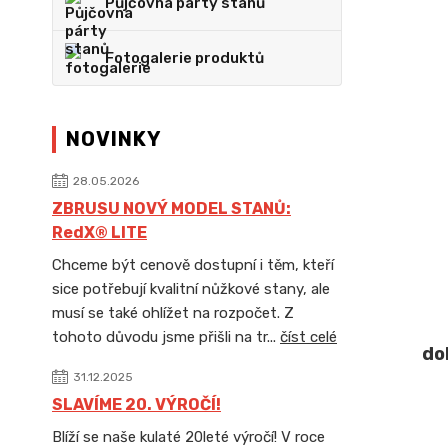
Půjčovna párty stanů
Fotogalerie produktů
NOVINKY
28.05.2026
ZBRUSU NOVÝ MODEL STANŮ:
RedX® LITE
Chceme být cenově dostupní i těm, kteří
sice potřebují kvalitní nůžkové stany, ale
musí se také ohlížet na rozpočet. Z
tohoto důvodu jsme přišli na tr...
číst celé
do
31.12.2025
SLAVÍME 20. VÝROČÍ!
Blíží se naše kulaté 20leté výročí! V roce