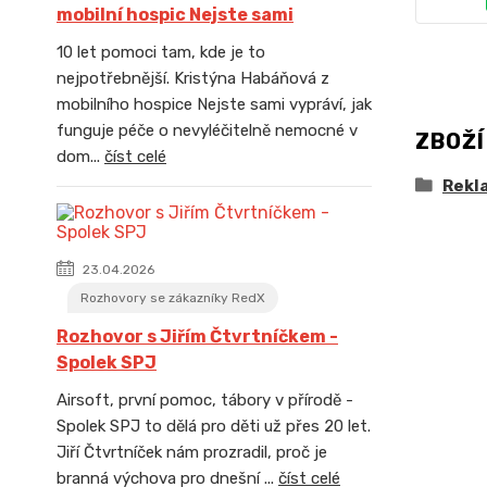
mobilní hospic Nejste sami
10 let pomoci tam, kde je to
nejpotřebnější. Kristýna Habáňová z
mobilního hospice Nejste sami vypráví, jak
funguje péče o nevyléčitelně nemocné v
ZBOŽÍ
dom...
číst celé
Rekl
23.04.2026
Rozhovory se zákazníky RedX
Rozhovor s Jiřím Čtvrtníčkem -
Spolek SPJ
Airsoft, první pomoc, tábory v přírodě -
Spolek SPJ to dělá pro děti už přes 20 let.
Jiří Čtvrtníček nám prozradil, proč je
branná výchova pro dnešní ...
číst celé