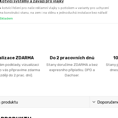
Kotvící systémy a závaží pro vlajky
• kotvící řešení pro naše reklamní vlajky s potiskem • varianty pro uchycení
na konstrukci stanu, na zem i na stěnu • jednoduchá instalace bez nářadí
Skladem
alizace ZDARMA
Do 2 pracovních dnů
1
ám podklady, vizualizaci
Stany doručíme ZDARMA a bez
Stany 
ro vás připravíme zdarma
expresního příplatku. DPD a
dnes
zději do 2 prac. dní).
Dachser.
s produktu
Doporučené