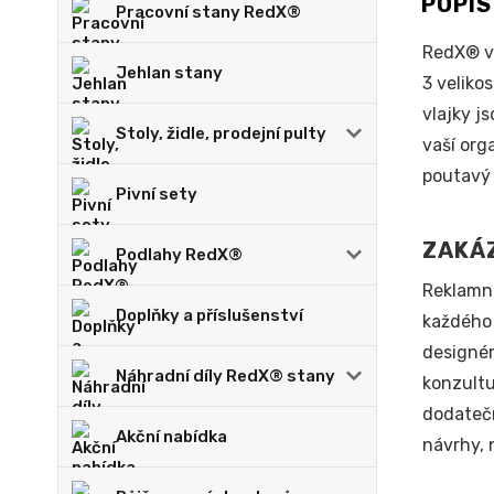
POPI
Pracovní stany RedX®
RedX® v
Jehlan stany
3 veliko
vlajky j
Stoly, židle, prodejní pulty
vaší org
poutavý 
Pivní sety
ZAKÁZ
Podlahy RedX®
Reklamní
Doplňky a příslušenství
každého 
designér
Náhradní díly RedX® stany
konzultu
dodatečn
Akční nabídka
návrhy, 