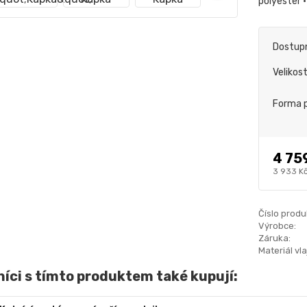
polyester 
Dostup
Velikos
Forma p
4 75
3 933 K
Číslo produ
Výrobce:
Záruka:
Materiál vla
íci s tímto produktem také kupují: