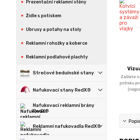
Prezentační reklamní stěny
Židle s potiskem
Ubrusy a potahy na stoly
Reklamní rohožky a koberce
Reklamní podlahové plachty
Vizu
Strečové beduínské stany
Zašlete n
potisku p
(nejpo
Nafukovací stany RedX®
Nafukovací reklamní brány
RedX®
Popi
Reklamní nafukovadla RedX®