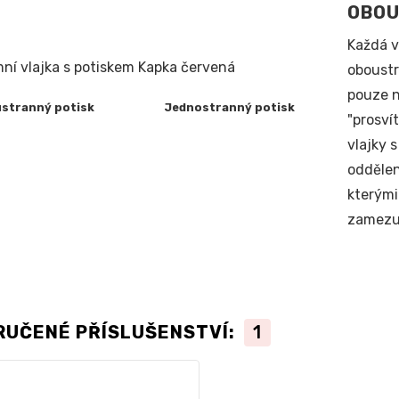
OBOU
Každá v
oboustr
pouze n
ranný potisk Jednostranný potisk
"prosví
vlajky 
oddělen
kterými
zamezuj
RUČENÉ PŘÍSLUŠENSTVÍ:
1