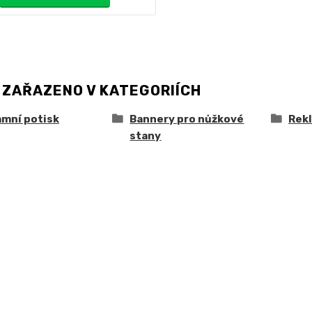
 ZAŘAZENO V KATEGORIÍCH
amní potisk
Bannery pro nůžkové
Rekl
stany