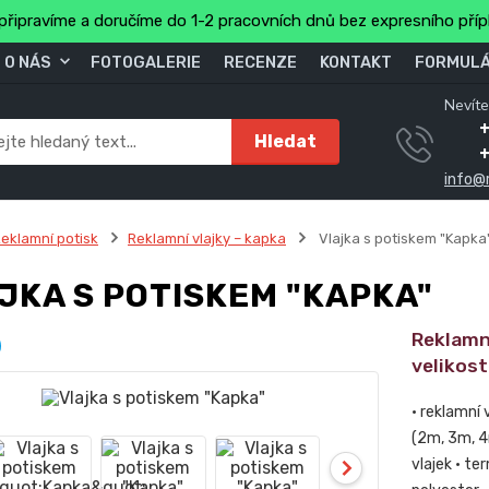
připravíme a doručíme do 1-2 pracovních dnů bez expresního pří
O NÁS
FOTOGALERIE
RECENZE
KONTAKT
FORMULÁ
Nevíte
+
Hledat
info@
eklamní potisk
Reklamní vlajky – kapka
Vlajka s potiskem "Kapka
JKA S POTISKEM "KAPKA"
Reklamní
velikos
• reklamní 
(2m, 3m, 4
vlajek • te