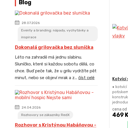
Blog
28.07.2026
Eventy a branding: nápady, vychytávky a
inspirace
Dokonalá grilovačka bez sluníčka
Léto na zahradě má jednu slabinu.
Sluníčko, které si každou sobotu dělá, co
chce. Buď peče tak, že u grilu vydržíte pět
minut, nebo se objeví mrak a z...
číst celé
Kotvící
• kotvíc
potiskem
konstruk
jednoduc
24.04.2026
cena od
469 
Rozhovory se zákazníky RedX
Rozhovor s Kristýnou Habáňovou -