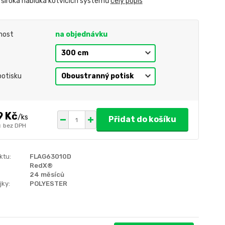
• široká nabídka kotvících systémů
celý popis
nost
na objednávku
t
otisku
9 Kč
/
ks
Přidat do košíku
č
bez DPH
ktu:
FLAG63010D
RedX®
24 měsíců
jky:
POLYESTER