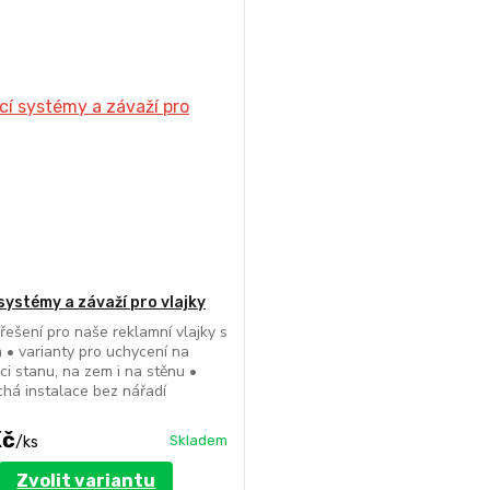
 systémy a závaží pro vlajky
í řešení pro naše reklamní vlajky s
 • varianty pro uchycení na
ci stanu, na zem i na stěnu •
há instalace bez nářadí
Kč
Skladem
/
ks
Zvolit variantu