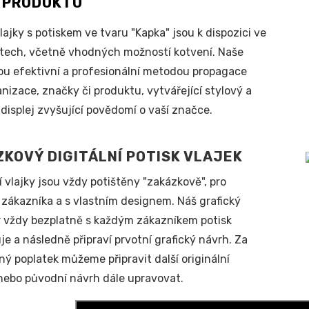
S PRODUKTU
lajky s potiskem
ve tvaru "Kapka" jsou k dispozici ve
stech, včetně vhodných možností kotvení.
Naše
sou efektivní a profesionální metodou propagace
anizace, značky či produktu, vytvářející stylový a
displej zvyšující povědomí o vaší značce.
KOVÝ DIGITÁLNÍ POTISK VLAJEK
 vlajky jsou vždy potištěny "zakázkově", pro
zákazníka a s vlastním designem. Náš grafický
 vždy bezplatně s každým zákazníkem potisk
je a následně připraví prvotní grafický návrh. Za
ý poplatek můžeme připravit další originální
nebo původní návrh dále upravovat.