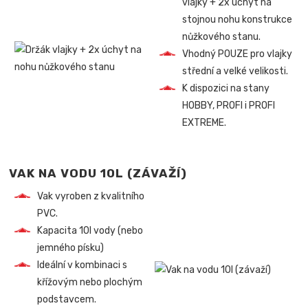
vlajky + 2x úchyt na
stojnou nohu konstrukce
nůžkového stanu.
Vhodný POUZE pro vlajky
střední a velké velikosti.
K dispozici na stany
HOBBY, PROFI i PROFI
EXTREME.
VAK NA VODU 10L (ZÁVAŽÍ)
Vak vyroben z kvalitního
PVC.
Kapacita 10l vody (nebo
jemného písku)
Ideální v kombinaci s
křížovým nebo plochým
podstavcem.