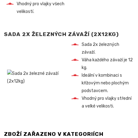
Vhodný pro vlajky všech
velikostí.
SADA 2X ŽELEZNÝCH ZÁVAŽÍ (2X12KG)
Sada 2x železných
závaží.
Váha každého závaží je 12
kg.
Ideální v kombinaci s
křížovým nebo plochým
podstavcem.
Vhodný pro vlajky střední
a velké velikosti.
ZBOŽÍ ZAŘAZENO V KATEGORIÍCH