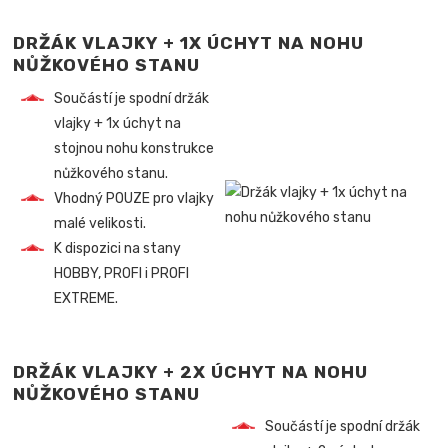
DRŽÁK VLAJKY + 1X ÚCHYT NA NOHU
NŮŽKOVÉHO STANU
Součástí je spodní držák
vlajky + 1x úchyt na
stojnou nohu konstrukce
nůžkového stanu.
Vhodný POUZE pro vlajky
malé velikosti.
K dispozici na stany
HOBBY, PROFI i PROFI
EXTREME.
DRŽÁK VLAJKY + 2X ÚCHYT NA NOHU
NŮŽKOVÉHO STANU
Součástí je spodní držák