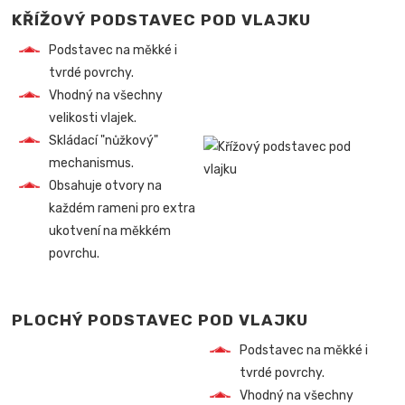
KŘÍŽOVÝ PODSTAVEC POD VLAJKU
Podstavec na měkké i
tvrdé povrchy.
Vhodný na všechny
velikosti vlajek.
Skládací "nůžkový"
mechanismus.
Obsahuje otvory na
každém rameni pro extra
ukotvení na měkkém
povrchu.
PLOCHÝ PODSTAVEC POD VLAJKU
Podstavec na měkké i
tvrdé povrchy.
Vhodný na všechny