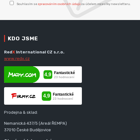
Souhlasím se
zpracováním osobních údajů
za účelem rozesílky newsletteru.
KDO JSME
Red
X
International CZ s.r.o.
www.redx.cz
Prodejna & sklad:
Nemanická 437/5 (Areál ŘEMPA)
37010 České Budějovice