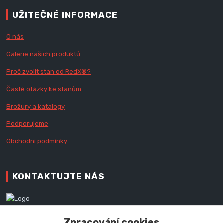
UŽITEČNÉ INFORMACE
O nás
Galerie našich produktů
Proč zvolit stan od Red
X
®?
Časté otázky ke stanům
Brožury a katalogy
Podporujeme
Obchodní podmínky
KONTAKTUJTE NÁS
Zákaznická podpora RedX®
Zpracování cookies
+420 777 979 111