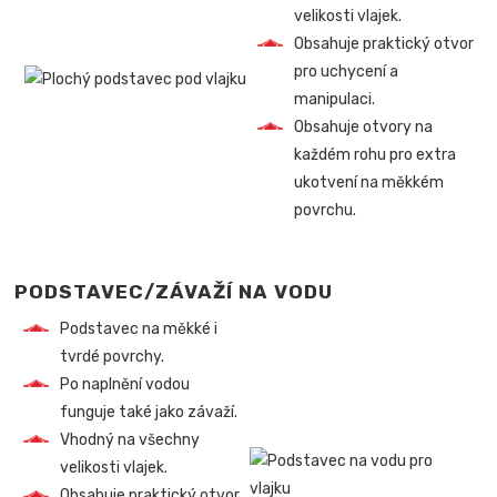
velikosti vlajek.
Obsahuje praktický otvor
pro uchycení a
manipulaci.
Obsahuje otvory na
každém rohu pro extra
ukotvení na měkkém
povrchu.
PODSTAVEC/ZÁVAŽÍ NA VODU
Podstavec na měkké i
tvrdé povrchy.
Po naplnění vodou
funguje také jako závaží.
Vhodný na všechny
velikosti vlajek.
Obsahuje praktický otvor