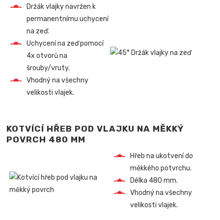
Držák vlajky navržen k
permanentnímu uchycení
na zeď.
Uchycení na zeď pomocí
4x otvorů na
šrouby/vruty.
Vhodný na všechny
velikosti vlajek.
KOTVÍCÍ HŘEB POD VLAJKU NA MĚKKÝ
POVRCH 480 MM
Hřeb na ukotvení do
měkkého potvrchu.
Délka 480 mm.
Vhodný na všechny
velikosti vlajek.