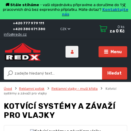
🚚 Stále stíháme
- vaši objednávku připravíme a doručíme do 1-2
pracovních dnů bez expresního příplatku. Máte dotaz?
Kontaktujte
nás
+420 777 979 111
0
ks
+420 380 071 380
CZK
za
0 Kč
info@redx.cz
Menu
Hledat
Úvod
Reklamní potisk
Reklamní vlajky - muší křídla
Kotvící
systémy a závaží pro vlajky
KOTVÍCÍ SYSTÉMY A ZÁVAŽÍ
PRO VLAJKY