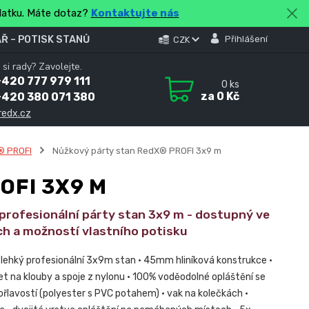
platku. Máte dotaz?
Kontaktujte nás
Ř – POTISK STANŮ
Přihlášení
CZK
 si rady? Zavolejte.
420 777 979 111
0
ks
za
0 Kč
+420 380 071 380
redx.cz
® PROFI
Nůžkový párty stan RedX® PROFI 3x9 m
OFI 3X9 M
 profesionální párty stan 3x9 m - dostupný ve
ch a možností vlastního potisku
a lehký profesionální 3x9m stan • 45mm hliníková konstrukce •
et na klouby a spoje z nylonu • 100% voděodolné opláštění se
ořlavostí (polyester s PVC potahem) • vak na kolečkách •