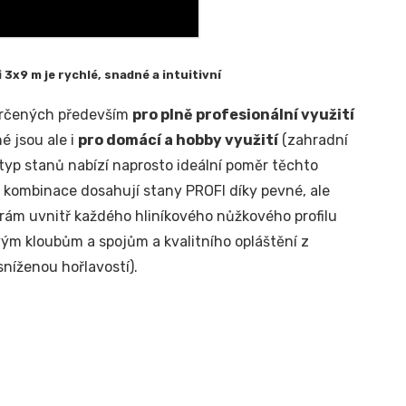
3x9 m je rychlé, snadné a intuitivní
 určených především
pro plně profesionální využití
é jsou ale i
pro domácí a hobby využití
(zahradní
o typ stanů nabízí naprosto ideální poměr těchto
o kombinace dosahují stany PROFI díky pevné, ale
ěrám uvnitř každého hliníkového nůžkového profilu
ým kloubům a spojům a kvalitního opláštění z
níženou hořlavostí).