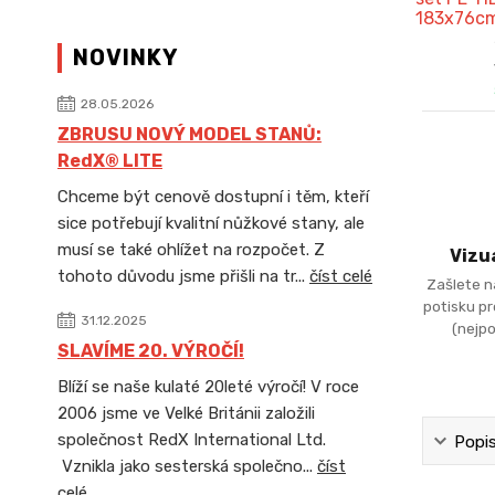
NOVINKY
28.05.2026
ZBRUSU NOVÝ MODEL STANŮ:
RedX® LITE
Chceme být cenově dostupní i těm, kteří
sice potřebují kvalitní nůžkové stany, ale
musí se také ohlížet na rozpočet. Z
Vizu
tohoto důvodu jsme přišli na tr...
číst celé
Zašlete n
potisku p
31.12.2025
(nejpo
SLAVÍME 20. VÝROČÍ!
Blíží se naše kulaté 20leté výročí! V roce
2006 jsme ve Velké Británii založili
společnost RedX International Ltd.
Popi
Vznikla jako sesterská společno...
číst
celé