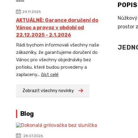
POPI
24.11.2025
Nůžkový
AKTUÁLNĚ: Garance doručení do
prostor 
Vánoc a provoz v období od
22.12.2025 - 2.1.2026
Rádi bychom informovali všechny naše
JEDNO
zákazníky, že garantujeme doručení do
Vánoc pro všechny objednávky bez
potisku, které budou provedeny a
zaplaceny...
číst celé
Zobrazit všechny novinky
Blog
28.07.2026