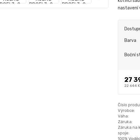
kotvící sa
nastavení
Dostup
Barva
Boční s
27 3
22 644 
Číslo produ
Výrobce:
Váha:
Záruka:
Záruka na 
spoje:
100% Voděo