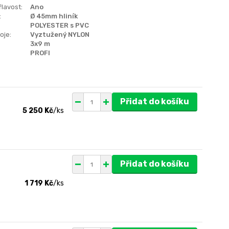
lavost:
Ano
:
Ø 45mm hliník
POLYESTER s PVC
oje:
Vyztužený NYLON
3x9 m
PROFI
Přidat do košíku
5 250 Kč
/
ks
Přidat do košíku
1 719 Kč
/
ks