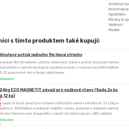
Snížená hoř
Konstrukce
Opláštění:
Klouby & sp
Velikost:
Model:
íci s tímto produktem také kupují:
Vinylový potisk jednoho 9m límce střechy
• potisk 9m límce/lemu střechy nůžkových stanů • potisk vinylovým termo-
transferem • cenově dostupná varianta potisku • realizace probíhá během
5-10 pracovních dní • široký výběr barev
Skladem
24kg ECO MAGNETIT závaží pro nůžkové stany (Sada 2x ks
á 12 kg)
• sada 2x kusů závaží pro kotvení nůžkových stanů • hmotnost: 2x 12kg •
velikost: 30x30x6cm • materiál vnějšího obalu: polymer • materiál náplně:
drcená železná ruda (magnetit) • závaží lze stohovat pro větší zatížení
Skladem