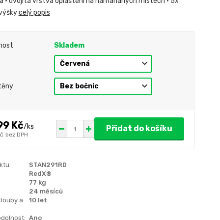
da • dvojitá vrstva opláštění na namáhaných místech • 5x
 výšky
celý popis
nost
Skladem
těny
99 Kč
/
ks
Přidat do košíku
Kč
bez DPH
ktu:
STAN291RD
RedX®
77 kg
24 měsíců
klouby a
10 let
dolnost:
Ano