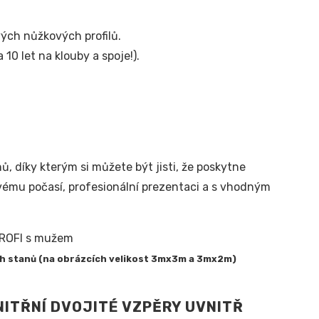
vých nůžkových profilů.
10 let na klouby a spoje!).
 díky kterým si můžete být jisti, že poskytne
vému počasí, profesionální prezentaci a s vhodným
ch stanů (na obrázcích velikost 3mx3m a 3mx2m)
NITŘNÍ DVOJITÉ VZPĚRY UVNITŘ