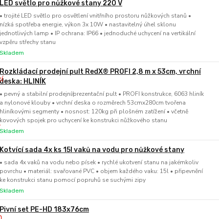
LED světlo pro nůžkové stany 220 V
• trojité LED světlo pro osvětlení vnitřního prostoru nůžkových stanů •
nízká spotřeba energie, výkon 3x 10W • nastavitelný úhel sklonu
jednotlivých lamp • IP ochrana: IP66 • jednoduché uchycení na vertikální
vzpěru střechy stanu
Skladem
Rozkládací prodejní pult RedX® PROFI 2,8 m x 53cm, vrchní
deska: HLINÍK
• pevný a stabilní prodejní/prezentační pult • PROFI konstrukce, 6063 hliník
a nylonové klouby • vrchní deska o rozměrech 53cmx280cm tvořena
hliníkovými segmenty • nosnost: 120kg při plošném zatížení • včetně
kovových spojek pro uchycení ke konstrukci nůžkového stanu
Skladem
Kotvící sada 4x ks 15l vaků na vodu pro nůžkové stany
• sada 4x vaků na vodu nebo písek • rychlé ukotvení stanu na jakémkoliv
povrchu • materiál: svařované PVC • objem každého vaku: 15l • připevnění
ke konstrukci stanu pomocí popruhů se suchými zipy
Skladem
Pivní set PE-HD 183x76cm