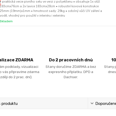
• praktická verze pivního setu ve verzi z polyetilenu • obsahuje 1x stůl
183cmx76cm a 2x lavice 183cmx28cm • robustní kovová konstrukce
25mm (19mm)x1mm • hmotnost sady: 29kg • odolný vůči UV záření a
vodě, vhodný pro použití v interiéru i exteriéru
Skladem
alizace ZDARMA
Do 2 pracovních dnů
1
ám podklady, vizualizaci
Stany doručíme ZDARMA a bez
Stany 
ro vás připravíme zdarma
expresního příplatku. DPD a
dnes
zději do 2 prac. dní).
Dachser.
s produktu
Doporučené 