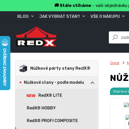
🚚 Stále stíháme
- vaši objednávku 
BLOG
JAK VYBRAT STAN?
VŠE O NÁKUPU
Úvod
Nůžkové párty stany RedX®
NŮŽ
Nůžkové stany - podle modelu
Doprava
RedX® LITE
RedX® HOBBY
RedX® PROFI COMPOSITE