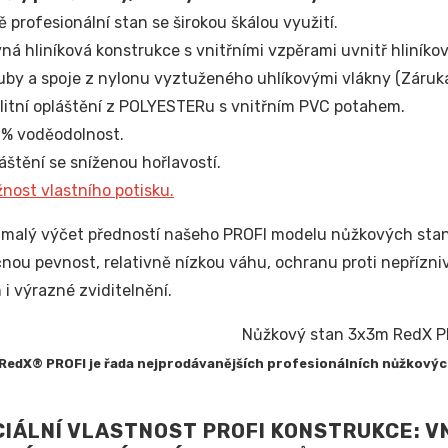
ě profesionální stan se širokou škálou využití.
ná hliníková konstrukce s vnitřními vzpěrami uvnitř hliníko
uby a spoje z nylonu vyztuženého uhlíkovými vlákny (Záruka 
litní opláštění z POLYESTERu s vnitřním PVC potahem.
% voděodolnost.
áštění se sníženou hořlavostí.
nost vlastního potisku.
n malý výčet předností našeho PROFI modelu nůžkových stanů,
nou pevnost, relativně nízkou váhu, ochranu proti nepřízni
 i výrazné zviditelnění.
RedX® PROFI je řada nejprodávanějších profesionálních nůžkový
IÁLNÍ VLASTNOST PROFI KONSTRUKCE: V