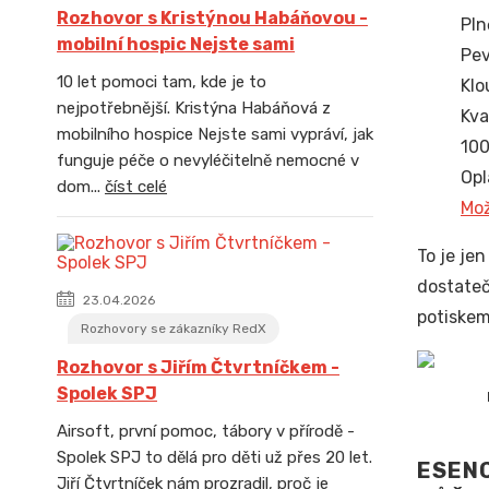
Rozhovor s Kristýnou Habáňovou -
Pln
mobilní hospic Nejste sami
Pev
10 let pomoci tam, kde je to
Klo
nejpotřebnější. Kristýna Habáňová z
Kva
mobilního hospice Nejste sami vypráví, jak
100
funguje péče o nevyléčitelně nemocné v
Opl
dom...
číst celé
Mož
To je je
dostateč
23.04.2026
potiskem
Rozhovory se zákazníky RedX
Rozhovor s Jiřím Čtvrtníčkem -
Spolek SPJ
Airsoft, první pomoc, tábory v přírodě -
Spolek SPJ to dělá pro děti už přes 20 let.
ESENC
Jiří Čtvrtníček nám prozradil, proč je