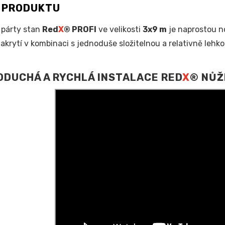
S PRODUKTU
 párty stan
Red
X
® PROFI
ve velikosti
3x9 m
je naprostou n
zakrytí v kombinaci s jednoduše složitelnou a relativně lehko
DUCHÁ A RYCHLÁ INSTALACE RED
X
® NŮŽ