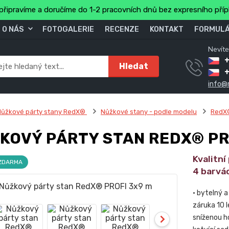
připravíme a doručíme do 1-2 pracovních dnů bez expresního pří
O NÁS
FOTOGALERIE
RECENZE
KONTAKT
FORMULÁ
Nevíte
+
Hledat
info@
Nůžkové párty stany RedX®
Nůžkové stany - podle modelu
RedX
KOVÝ PÁRTY STAN REDX® PR
Kvalitní
 ZDARMA
4 barvá
• bytelný 
záruka 10 l
sníženou h