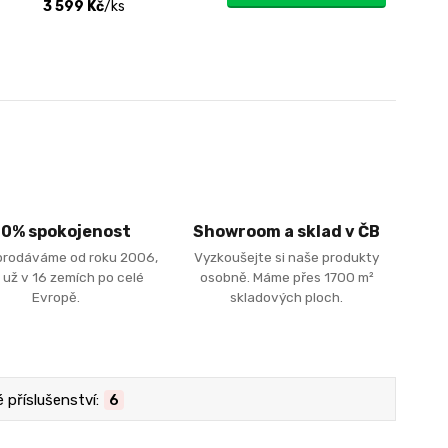
3 599 Kč
/
ks
00% spokojenost
Showroom a sklad v ČB
prodáváme od roku 2006,
Vyzkoušejte si naše produkty
 už v 16 zemích po celé
osobně. Máme přes 1700 m²
Evropě.
skladových ploch.
příslušenství:
6