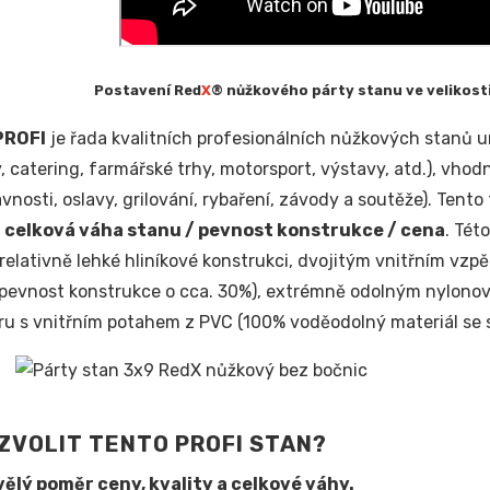
Postavení Red
X
® nůžkového párty stanu ve velikosti 
PROFI
je řada kvalitních profesionálních nůžkových stanů
, catering, farmářské trhy, motorsport, výstavy, atd.), vhodn
avnosti, oslavy, grilování, rybaření, závody a soutěže). Tent
:
celková váha stanu / pevnost konstrukce / cena
. Tét
relativně lehké hliníkové konstrukci, dvojitým vnitřním vzp
 pevnost konstrukce o cca. 30%), extrémně odolným nylonov
ru s vnitřním potahem z PVC (100% voděodolný materiál se s
ZVOLIT TENTO PROFI STAN?
ělý poměr ceny, kvality a celkové váhy.