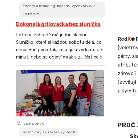
Eventy a branding: nápady, vychytávky a
inspirace
Dokonalá grilovačka bez sluníčka
Léto na zahradě má jednu slabinu.
Red
X
® 
Sluníčko, které si každou sobotu dělá, co
(veletrhy
chce. Buď peče tak, že u grilu vydržíte pět
párty, sl
minut, nebo se objeví mrak a z...
číst celé
atributů
zároveň 
(zvyšují
polyeste
PROČ 
24.04.2026
Rozhovory se zákazníky RedX
Skv