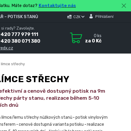
platku. Máte dotaz?
Kontaktujte nás
Ř – POTISK STANŮ
Přihlášení
CZK
 si rady? Zavolejte.
420 777 979 111
0
ks
za
0 Kč
+420 380 071 380
redx.cz
 límce střechy
LÍMCE STŘECHY
 efektivní a cenově dostupný potisk na 9m
echy párty stanu, realizace během 5-10
ích dnů
m límce/lemu střechy nůžkových stanů • potisk vinylovým
sferem • cenově dostupná varianta potisku • realizace