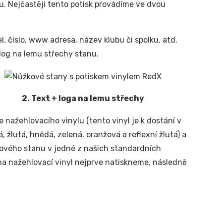
ku.
Nejčastěji tento potisk provádíme ve dvou
el. číslo, www adresa, název klubu či spolku, atd.
log na lemu střechy stanu.
2. Text + loga na lemu střechy
e nažehlovacího vinylu (tento vinyl je k dostání v
, žlutá, hnědá, zelená, oranžová a reflexní žlutá) a
žkového stanu v jedné z našich standardních
 na nažehlovací vinyl nejprve natiskneme, následně