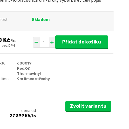
hem 5-10 pracovních dní • široký výběr barev
celý popis
nost
Skladem
0 Kč
/
ks
Přidat do košíku
č
bez DPH
ktu:
600019
RedX®
Thermovinyl
 límce:
9m límec střechy
Zvolit variantu
cena od
27 399 Kč
/
ks