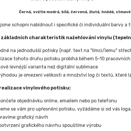
Černá, světle modrá, bílá, červená, žlutá, hnědá, stmav
 jsme schopni nabídnout i specifické či individuální barvy a 
 základních charakteristik nažehlování vinylu (tepel
dné na jednodušší potisky (např. text na "límci/lemu" střec
lizace tohoto druhu potisku probíhá během 5-10 pracovních
ově levnější varianta než digitální sublimace
ýhodou je omezení velikosti a množství log či textů, které 
realizace vinylového potisku:
ončete objednávku online, emailem nebo po telefonu
eme se vám pro upřesnění potisku, vyžádáme si od vás loga, 
pravíme grafický návrh
potvrzení grafického návrhu spouštíme výrobu