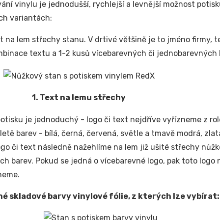
ání vinylu je jednodušší, rychlejší a levnější možnost potis
ch variantách:
t na lem střechy stanu. V drtivé většině je to jméno firmy, t
binace textu a 1-2 kusů vícebarevných či jednobarevných 
1. Text na lemu střechy
otisku je jednoduchý - logo či text nejdříve vyřízneme z rol
letě barev - bílá, černá, červená, světle a tmavě modrá, zlatá
logo či text následně nažehlíme na lem již ušité střechy nů
ch barev. Pokud se jedná o vícebarevné logo, pak toto logo
neme.
é skladové barvy vinylové fólie, z kterých lze vybírat: