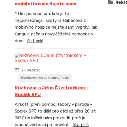
Rekl
mobilní hospic Nejste sami
10 let pomoci tam, kde je to
nejpotřebnější. Kristýna Habáňová z
mobilního hospice Nejste sami vypráví, jak
funguje péče o nevyléčitelně nemocné v
dom...
číst celé
23.04.2026
Rozhovory se zákazníky RedX
Rozhovor s Jiřím Čtvrtníčkem -
Spolek SPJ
Airsoft, první pomoc, tábory v přírodě -
Spolek SPJ to dělá pro děti už přes 20 let.
Jiří Čtvrtníček nám prozradil, proč je
branná výchova pro dnešní ...
číst celé