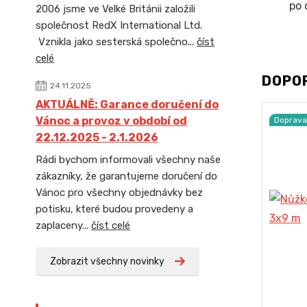
po 
2006 jsme ve Velké Británii založili
společnost RedX International Ltd.
Vznikla jako sesterská společno...
číst
celé
DOPO
24.11.2025
AKTUÁLNĚ: Garance doručení do
Vánoc a provoz v období od
Doprav
22.12.2025 - 2.1.2026
Rádi bychom informovali všechny naše
zákazníky, že garantujeme doručení do
Vánoc pro všechny objednávky bez
potisku, které budou provedeny a
zaplaceny...
číst celé
Zobrazit všechny novinky