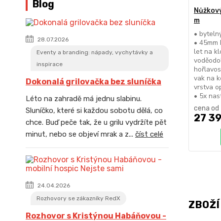
Blog
Nůžkový
m
• byteln
28.07.2026
• 45mm h
let na k
Eventy a branding: nápady, vychytávky a
voděodol
inspirace
hořlavos
vak na k
Dokonalá grilovačka bez sluníčka
vrstva o
• 5x nas
Léto na zahradě má jednu slabinu.
cena od
Sluníčko, které si každou sobotu dělá, co
27 39
chce. Buď peče tak, že u grilu vydržíte pět
minut, nebo se objeví mrak a z...
číst celé
24.04.2026
Rozhovory se zákazníky RedX
ZBOŽÍ
Rozhovor s Kristýnou Habáňovou -