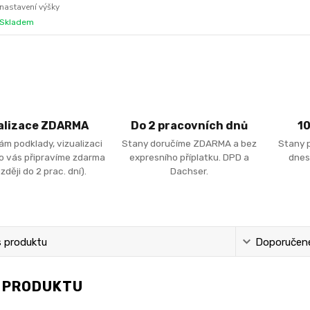
nastavení výšky
Skladem
alizace ZDARMA
Do 2 pracovních dnů
1
ám podklady, vizualizaci
Stany doručíme ZDARMA a bez
Stany 
ro vás připravíme zdarma
expresního příplatku. DPD a
dnes
zději do 2 prac. dní).
Dachser.
s produktu
Doporučené
S PRODUKTU