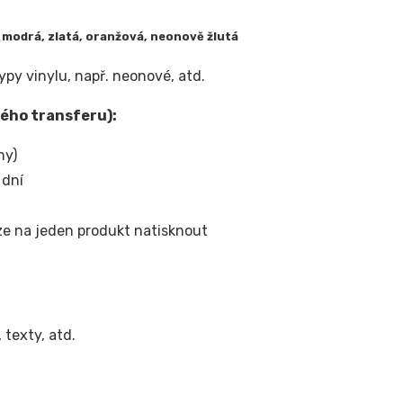
ě modrá, zlatá, oranžová, neonově žlutá
typy vinylu, např. neonové, atd.
ného transferu):
hy)
 dní
lze na jeden produkt natisknout
texty, atd.