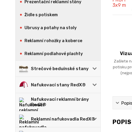
Prezentační reklamní stěny
Židle s potiskem
Ubrusy a potahy na stoly
Reklamní rohožky a koberce
Vizu
Reklamní podlahové plachty
Zašlete n
potisku p
Strečové beduínské stany
(nejpo
Nafukovací stany RedX®
Nafukovací reklamní brány
Popi
RedX®
Reklamní nafukovadla RedX®
POPI