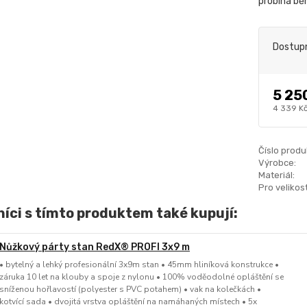
probíhá bě
Dostup
5 25
4 339 K
Číslo produ
Výrobce:
Materiál:
Pro velikost
íci s tímto produktem také kupují:
Nůžkový párty stan RedX® PROFI 3x9 m
• bytelný a lehký profesionální 3x9m stan • 45mm hliníková konstrukce •
záruka 10 let na klouby a spoje z nylonu • 100% voděodolné opláštění se
sníženou hořlavostí (polyester s PVC potahem) • vak na kolečkách •
kotvící sada • dvojitá vrstva opláštění na namáhaných místech • 5x