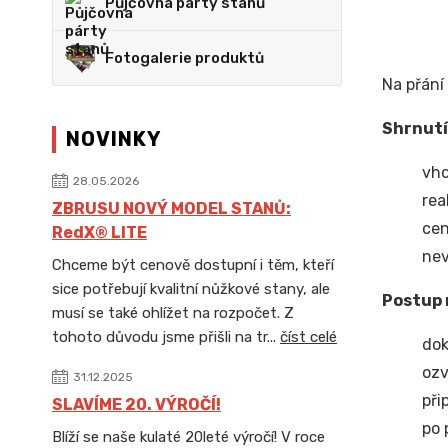
Půjčovna párty stanů
Fotogalerie produktů
Na přání
Shrnutí
NOVINKY
vho
28.05.2026
rea
ZBRUSU NOVÝ MODEL STANŮ:
cen
RedX® LITE
nev
Chceme být cenově dostupní i těm, kteří
sice potřebují kvalitní nůžkové stany, ale
Postup 
musí se také ohlížet na rozpočet. Z
tohoto důvodu jsme přišli na tr...
číst celé
dok
ozv
31.12.2025
při
SLAVÍME 20. VÝROČÍ!
po 
Blíží se naše kulaté 20leté výročí! V roce