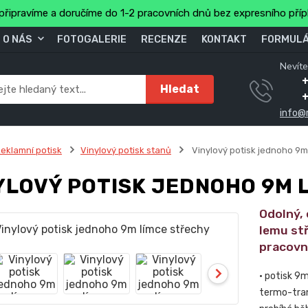
připravíme a doručíme do 1-2 pracovních dnů bez expresního pří
O NÁS
FOTOGALERIE
RECENZE
KONTAKT
FORMULÁ
Nevíte
+
Hledat
info@
eklamní potisk
Vinylový potisk stanů
Vinylový potisk jednoho 9m
YLOVÝ POTISK JEDNOHO 9M 
Odolný,
lemu stř
pracovn
• potisk 9
termo-tran