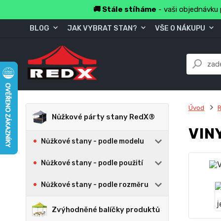
🚚 Stále stíháme
- vaši objednávku 
BLOG
JAK VYBRAT STAN?
VŠE O NÁKUPU
Úvod
R
Nůžkové párty stany RedX®
VIN
Nůžkové stany - podle modelu
Nůžkové stany - podle použití
Nůžkové stany - podle rozměru
Zvýhodněné balíčky produktů