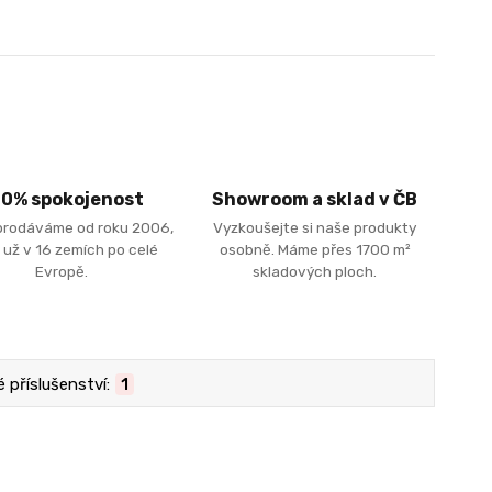
00% spokojenost
Showroom a sklad v ČB
prodáváme od roku 2006,
Vyzkoušejte si naše produkty
 už v 16 zemích po celé
osobně. Máme přes 1700 m²
Evropě.
skladových ploch.
 příslušenství:
1