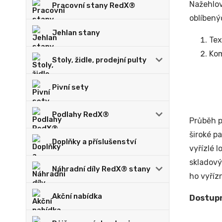
Nažehlov
Pracovní stany RedX®
oblíbený
Jehlan stany
Tex
Kom
Stoly, židle, prodejní pulty
Pivní sety
Podlahy RedX®
Průběh p
široké pa
Doplňky a příslušenství
vyřízlé 
skladový
Náhradní díly RedX® stany
ho vyříz
Akční nabídka
Dostupn