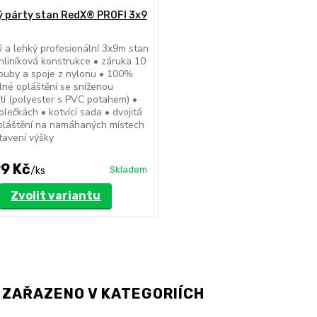
 párty stan RedX® PROFI 3x9
ý a lehký profesionální 3x9m stan
liníková konstrukce • záruka 10
louby a spoje z nylonu • 100%
né opláštění se sníženou
tí (polyester s PVC potahem) •
olečkách • kotvící sada • dvojitá
pláštění na namáhaných místech
tavení výšky
9 Kč
Skladem
/
ks
Zvolit variantu
 ZAŘAZENO V KATEGORIÍCH