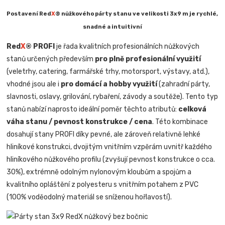
Postavení Red
X
® nůžkového párty stanu ve velikosti 3x9 m je rychlé,
snadné a intuitivní
Red
X
® PROFI
je řada kvalitních profesionálních nůžkových
stanů určených především
pro plně profesionální využití
(veletrhy, catering, farmářské trhy, motorsport, výstavy, atd.),
vhodné jsou ale i
pro domácí a hobby využití
(zahradní párty,
slavnosti, oslavy, grilování, rybaření, závody a soutěže). Tento typ
stanů nabízí naprosto ideální poměr těchto atributů:
celková
váha stanu / pevnost konstrukce / cena
. Této kombinace
dosahují stany PROFI díky pevné, ale zároveň relativně lehké
hliníkové konstrukci, dvojitým vnitřním vzpěrám uvnitř každého
hliníkového nůžkového profilu (zvyšují pevnost konstrukce o cca.
30%), extrémně odolným nylonovým kloubům a spojům a
kvalitního opláštění z polyesteru s vnitřním potahem z PVC
(100% voděodolný materiál se sníženou hořlavostí).