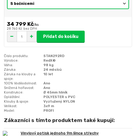
34 799 Kč
/
ks
28 760 Kč
bez DPH
Přidat do košíku
Číslo produktu:
STAN292RD
Výrobce:
RedX®
Váha:
98 kg
Záruka:
24 měsíců
Záruka na klouby a
10 let
spoje:
100% Voděodolnost:
Ano
Snížená hořlavost:
Ano
Konstrukce:
Ø 45mm hliník
Opláštění:
POLYESTER s PVC
Klouby & spoje:
Vyztužený NYLON
Velikost:
3x9 m
Model:
PROFI
Zákazníci s tímto produktem také kupují:
Vinylový potisk jednoho 9m límce střechy