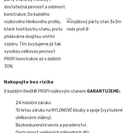
dostatečná pevnost a odolnost
konstrukce. Do každého
nůžkového hliníkového profilu,
které tvoří kostru stanu, proto
přidáváme dvojitou vnitřní
vzpěru. Tím zvyšujeme již tak
vysokou celkovou pevnost
PROFI konstrukce až o dalších
30%:
Nakupujte bez rizika
S každým RedX® PROFI nůžkovým stanem
GARANTUJEME:
24 měsíční záruku.
10 letou záruku na NYLONOVÉ klouby a spoje (vyztužené
uhlíkovými vlákny).
Bezkonkurenční servis a poradenství.
Dostupnost veškerých náhradních dílů.