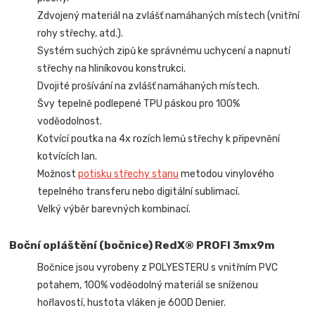
Zdvojený materiál na zvlášť namáhaných místech (vnitřní
rohy střechy, atd.).
Systém suchých zipů ke správnému uchycení a napnutí
střechy na hliníkovou konstrukci.
Dvojité prošívání na zvlášť namáhaných místech.
Švy tepelně podlepené TPU páskou pro 100%
voděodolnost.
Kotvící poutka na 4x rozích lemů střechy k připevnění
kotvících lan.
Možnost
potisku střechy stanu
metodou vinylového
tepelného transferu nebo digitální sublimací.
Velký výběr barevných kombinací.
Boční opláštění (bočnice) RedX® PROFI 3mx9m
Bočnice jsou vyrobeny z POLYESTERU s vnitřním PVC
potahem, 100% voděodolný materiál se sníženou
hořlavostí, hustota vláken je 600D Denier.