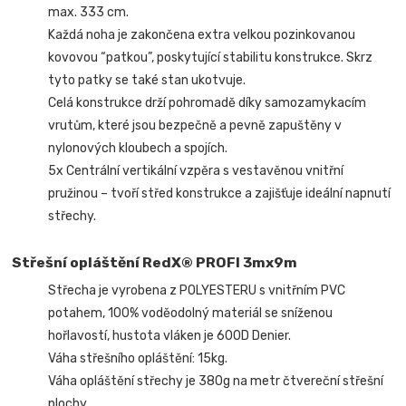
max. 333 cm.
Každá noha je zakončena extra velkou pozinkovanou
kovovou “patkou”, poskytující stabilitu konstrukce. Skrz
tyto patky se také stan ukotvuje.
Celá konstrukce drží pohromadě díky samozamykacím
vrutům, které jsou bezpečně a pevně zapuštěny v
nylonových kloubech a spojích.
5x Centrální vertikální vzpěra s vestavěnou vnitřní
pružinou – tvoří střed konstrukce a zajišťuje ideální napnutí
střechy.
Střešní opláštění RedX® PROFI 3mx9m
Střecha je vyrobena z POLYESTERU s vnitřním PVC
potahem, 100% voděodolný materiál se sníženou
hořlavostí, hustota vláken je 600D Denier.
Váha střešního opláštění: 15kg.
Váha opláštění střechy je 380g na metr čtvereční střešní
plochy.