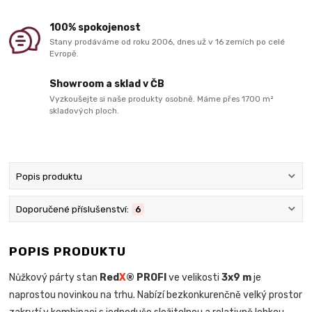
100% spokojenost
Stany prodáváme od roku 2006, dnes už v 16 zemích po celé
Evropě.
Showroom a sklad v ČB
Vyzkoušejte si naše produkty osobně. Máme přes 1700 m²
skladových ploch.
Popis produktu
Doporučené příslušenství:
6
POPIS PRODUKTU
Nůžkový párty stan
Red
X
® PROFI
ve velikosti
3x9 m
je
naprostou novinkou na trhu. Nabízí bezkonkurenčně velký prostor