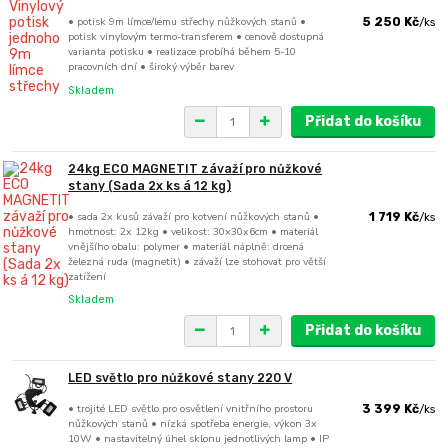
• potisk 9m límce/lemu střechy nůžkových stanů •
5 250 Kč
/
ks
potisk vinylovým termo-transferem • cenově dostupná
varianta potisku • realizace probíhá během 5-10
pracovních dní • široký výběr barev
Skladem
Přidat do košíku
24kg ECO MAGNETIT závaží pro nůžkové
stany (Sada 2x ks á 12 kg)
• sada 2x kusů závaží pro kotvení nůžkových stanů •
1 719 Kč
/
ks
hmotnost: 2x 12kg • velikost: 30x30x6cm • materiál
vnějšího obalu: polymer • materiál náplně: drcená
železná ruda (magnetit) • závaží lze stohovat pro větší
zatížení
Skladem
Přidat do košíku
LED světlo pro nůžkové stany 220 V
• trojité LED světlo pro osvětlení vnitřního prostoru
3 399 Kč
/
ks
nůžkových stanů • nízká spotřeba energie, výkon 3x
10W • nastavitelný úhel sklonu jednotlivých lamp • IP