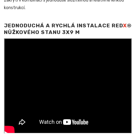
zakrytí v kombinaci s jednoduše složitelnou a relativně lehkou
konstrukcí.
JEDNODUCHÁ A RYCHLÁ INSTALACE RED
X
®
NŮŽKOVÉHO STANU 3X9 M