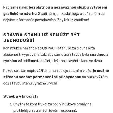
Nabízíme navíc
bezplatnou a nezávaznou službu vytvoření
grafického návrhu
. Stačí nám jen zaslat loga a sdělit nám co
nejvíce informací o požadavcích. Zbytek již zařídíme!
STAVBA STANU UŽ NEMŮŽE BÝT
JEDNODUŠŠÍ
Konstrukce našeho RedX® PROFI stanu je za dlouhá léta
zkušeností vypilována tak, aby samotná stavba byla
snadnou a
rychlou záležitostí
.
Ideální je být na stavění stanu ve dvou.
Pokud se stan nepřeváží a nemanipuluje se s ním vleže,
je možné
střechu nechat permanentně přichycenou
na nůžkový rám,
což stavbu stanu výrazně urychlí.
Stavba v krocích
Chytněte konstrukci za boční nůžkové profily na
protilehlých stranách (dvěmi osobami).