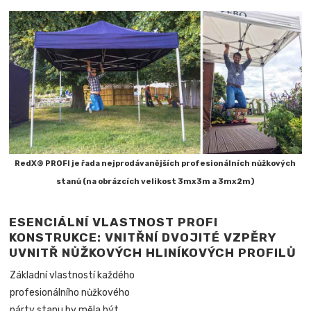
RedX® PROFI je řada nejprodávanějších profesionálních nůžkových
stanů (na obrázcích velikost 3mx3m a 3mx2m)
ESENCIÁLNÍ VLASTNOST PROFI
KONSTRUKCE: VNITŘNÍ DVOJITÉ VZPĚRY
UVNITŘ NŮŽKOVÝCH HLINÍKOVÝCH PROFILŮ
Základní vlastností každého
profesionálního nůžkového
párty stanu by měla být