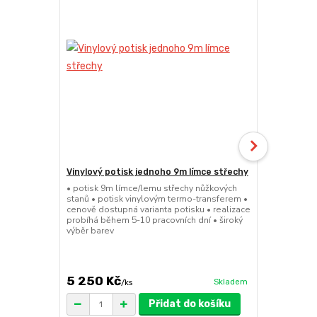
Vinylový potisk jednoho 9m límce střechy
24kg ECO M
stany (Sada
• potisk 9m límce/lemu střechy nůžkových
stanů • potisk vinylovým termo-transferem •
• sada 2x ku
cenově dostupná varianta potisku • realizace
stanů • hmotn
probíhá během 5-10 pracovních dní • široký
30x30x6cm • 
výběr barev
polymer • ma
ruda (magnet
větší zatížení
5 250 Kč
1 719 Kč
Skladem
/
ks
/
Přidat do košíku