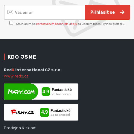
Přihlásit se
Souhlasím se
zpracováním osobních údajů
za účelem rozesílky newsletteru.
KDO JSME
Red
X
International CZ s.r.o.
www.redx.cz
Prodejna & sklad: