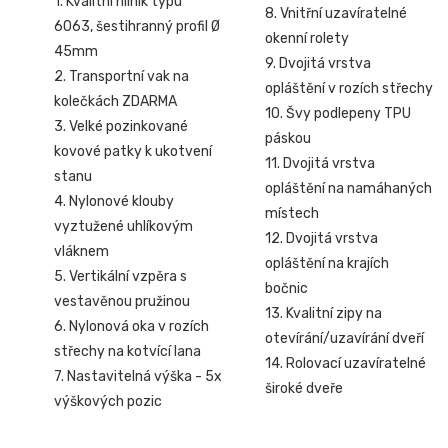
1. Kvalitní hliník typu
8. Vnitřní uzavíratelné
6063, šestihranný profil Ø
okenní rolety
45mm
9. Dvojitá vrstva
2. Transportní vak na
opláštění v rozích střechy
kolečkách ZDARMA
10. Švy podlepeny TPU
3. Velké pozinkované
páskou
kovové patky k ukotvení
11. Dvojitá vrstva
stanu
opláštění na namáhaných
4. Nylonové klouby
místech
vyztužené uhlíkovým
12. Dvojitá vrstva
vláknem
opláštění na krajích
5. Vertikální vzpěra s
bočnic
vestavěnou pružinou
13. Kvalitní zipy na
6. Nylonová oka v rozích
otevírání/uzavírání dveří
střechy na kotvící lana
14. Rolovací uzavíratelné
7. Nastavitelná výška - 5x
široké dveře
výškových pozic