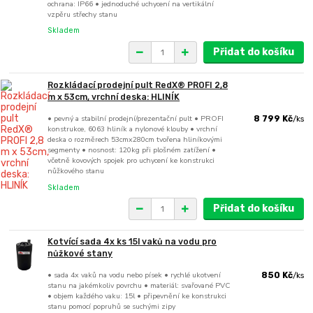
ochrana: IP66 • jednoduché uchycení na vertikální
vzpěru střechy stanu
Skladem
Přidat do košíku
Rozkládací prodejní pult RedX® PROFI 2,8
m x 53cm, vrchní deska: HLINÍK
• pevný a stabilní prodejní/prezentační pult • PROFI
8 799 Kč
/
ks
konstrukce, 6063 hliník a nylonové klouby • vrchní
deska o rozměrech 53cmx280cm tvořena hliníkovými
segmenty • nosnost: 120kg při plošném zatížení •
včetně kovových spojek pro uchycení ke konstrukci
nůžkového stanu
Skladem
Přidat do košíku
Kotvící sada 4x ks 15l vaků na vodu pro
nůžkové stany
• sada 4x vaků na vodu nebo písek • rychlé ukotvení
850 Kč
/
ks
stanu na jakémkoliv povrchu • materiál: svařované PVC
• objem každého vaku: 15l • připevnění ke konstrukci
stanu pomocí popruhů se suchými zipy