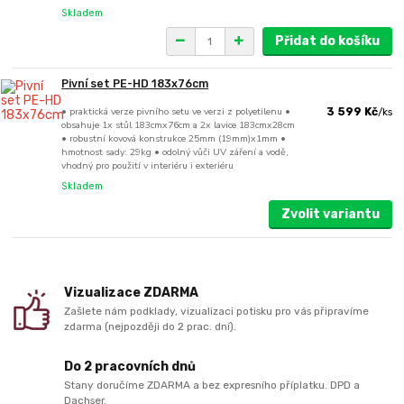
Skladem
Přidat do košíku
Pivní set PE-HD 183x76cm
• praktická verze pivního setu ve verzi z polyetilenu •
3 599 Kč
/
ks
obsahuje 1x stůl 183cmx76cm a 2x lavice 183cmx28cm
• robustní kovová konstrukce 25mm (19mm)x1mm •
hmotnost sady: 29kg • odolný vůči UV záření a vodě,
vhodný pro použití v interiéru i exteriéru
Skladem
Zvolit variantu
Vizualizace ZDARMA
Zašlete nám podklady, vizualizaci potisku pro vás připravíme
zdarma (nejpozději do 2 prac. dní).
Do 2 pracovních dnů
Stany doručíme ZDARMA a bez expresního příplatku. DPD a
Dachser.