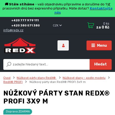
🚚 Stále stíháme
- vaši objednávku připravíme a doručíme do 1-2
pracovních dnů bez expresního příplatku. Máte dotaz?
Kontaktujte
nás
+420 777 979 111
0
ks
+420 380 071 380
CZK
za
0 Kč
info@redx.cz
Menu
Hledat
Úvod
Nůžkové párty stany RedX®
Nůžkové stany - podle modelu
RedX® PROFI
Nůžkový párty stan RedX® PROFI 3x9 m
NŮŽKOVÝ PÁRTY STAN REDX®
PROFI 3X9 M
Doprava ZDARMA