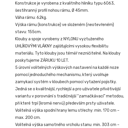
Konstrukce je vyrobena z kvalitního hliníku typu 6063,
šestihranný profil nohou rámu, Ø 45mm.
Váha rámu: 62kg.
Výška rámu (konstrukce) ve složeném (neotevřeném)
stavu: 155cm.
Klouby a spoje vyrobeny z NYLONU vyztuženého
UHLÍKOVÝMI VLÁKNY zajišťujícími vysokou flexibilitu
materiálu. Tyto klouby jsou téměř nezničitelné. Na klouby
poskytujeme ZÁRUKU 10 LET.
5 úrovní volitelných výškových nastavení na každé noze
pomocí jednoduchého mechanismu, který uvolňuje
zamykací systém v kloubech pomocí vytažení pojistky.
Jedná se o kvalitnější, rychlejší a pro uživatele přívětivější
variantu v porovnání s tradičnější “zamačkávací” metodou,
při které trpí (kromě nervů) především prsty uživatele.
Volitelná výška spodní hrany lemu střechy: min. 170 cm –
max. 200 cm.
Volitelná výška samotného vrcholu stanu: min. 303 cm –