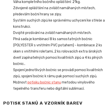
Váha kompletního bočního opláštění: 21kg.
Zdvojené opláštění na zvlášť namáhaných místech,
především boční hrany se zipy.
Systém suchých zipů ke správnému uchycení ke střeše a
konstrukci.
Dvojité prošívání na zvlášť namáhaných místech.
Plná sada je kombinací 8 ks samostatných bočnic
(POLYESTER s vnitřním PVC potahem) - kombinace 2 ks
oken s vnitřními roletami, 2 ks rolovacích extra širokých
dveří zapínatelných pomocí kvalitních zipů
a 4 ks plných
bočnic.
.
Spojení jednotlivých bočnic se provádí pomocí kvalitních
zipů, spojení bočnic k rámu pak pomocí suchých zipů.
Možnost
potisku bočnic stanu
metodou vinylového
tepelného transferu nebo digitální sublimací.
POTISK STANŮ A VZORNÍK BAREV