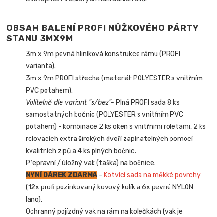
OBSAH BALENÍ PROFI NŮŽKOVÉHO PÁRTY
STANU 3MX9M
3m x 9m pevná hliníková konstrukce rámu (PROFI
varianta).
3m x 9m PROFI střecha (materiál: POLYESTER s vnitřním
PVC potahem).
Volitelně dle variant "s/bez"-
Plná PROFI sada 8 ks
samostatných bočnic (POLYESTER s vnitřním PVC
potahem) - kombinace 2 ks oken s vnitřními roletami, 2 ks
rolovacích extra širokých dveří zapínatelných pomocí
kvalitních zipů a 4 ks plných bočnic.
Přepravní / úložný vak (taška) na bočnice.
NYNÍ DÁREK ZDARMA
-
Kotvící sada na měkké povrchy
(12x profi pozinkovaný kovový kolík a 6x pevné NYLON
lano).
Ochranný pojízdný vak na rám na kolečkách (vak je