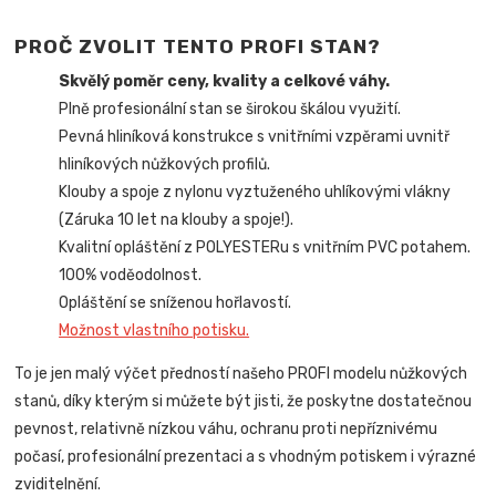
PROČ ZVOLIT TENTO PROFI STAN?
Skvělý poměr ceny, kvality a celkové váhy.
Plně profesionální stan se širokou škálou využití.
Pevná hliníková konstrukce s vnitřními vzpěrami uvnitř
hliníkových nůžkových profilů.
Klouby a spoje z nylonu vyztuženého uhlíkovými vlákny
(Záruka 10 let na klouby a spoje!).
Kvalitní opláštění z POLYESTERu s vnitřním PVC potahem.
100% voděodolnost.
Opláštění se sníženou hořlavostí.
Možnost vlastního potisku.
To je jen malý výčet předností našeho PROFI modelu nůžkových
stanů, díky kterým si můžete být jisti, že poskytne dostatečnou
pevnost, relativně nízkou váhu, ochranu proti nepříznivému
počasí, profesionální prezentaci a s vhodným potiskem i výrazné
zviditelnění.