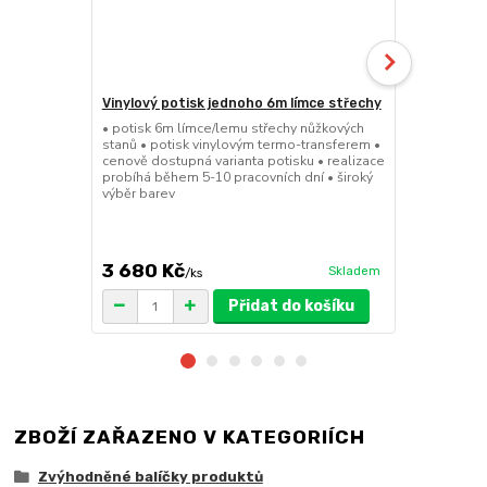
Vinylový potisk jednoho 6m límce střechy
Pivní set 2
• potisk 6m límce/lemu střechy nůžkových
• 220cmx70cm
stanů • potisk vinylovým termo-transferem •
masivního cy
cenově dostupná varianta potisku • realizace
desky 29,5m
probíhá během 5-10 pracovních dní • široký
pro snadné a
výběr barev
41kg • FSC c
množstevní 
3 680 Kč
5 599 K
Skladem
/
ks
Přidat do košíku
ZBOŽÍ ZAŘAZENO V KATEGORIÍCH
Zvýhodněné balíčky produktů