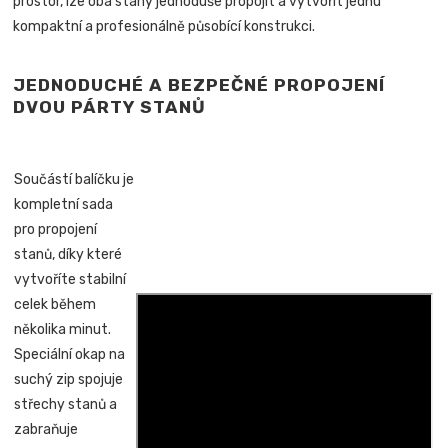
prostor, lze oba stany jednoduše propojit a vytvořit jednu
kompaktní a profesionálně působící konstrukci.
JEDNODUCHÉ A BEZPEČNÉ PROPOJENÍ
DVOU PÁRTY STANŮ
Součástí balíčku je
kompletní sada
pro propojení
stanů, díky které
vytvoříte stabilní
celek během
několika minut.
Speciální okap na
suchý zip spojuje
střechy stanů a
zabraňuje