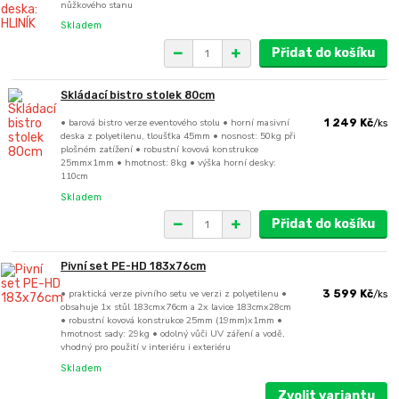
nůžkového stanu
Skladem
Přidat do košíku
Skládací bistro stolek 80cm
• barová bistro verze eventového stolu • horní masivní
1 249 Kč
/
ks
deska z polyetilenu, tloušťka 45mm • nosnost: 50kg při
plošném zatížení • robustní kovová konstrukce
25mmx1mm • hmotnost: 8kg • výška horní desky:
110cm
Skladem
Přidat do košíku
Pivní set PE-HD 183x76cm
• praktická verze pivního setu ve verzi z polyetilenu •
3 599 Kč
/
ks
obsahuje 1x stůl 183cmx76cm a 2x lavice 183cmx28cm
• robustní kovová konstrukce 25mm (19mm)x1mm •
hmotnost sady: 29kg • odolný vůči UV záření a vodě,
vhodný pro použití v interiéru i exteriéru
Skladem
Zvolit variantu