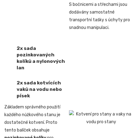
S bočnicemi a střechami jsou
dodávány samostatné
transportní tašky s úchyty pro
snadnou manipulaci.
2x sada
pozinkovaných
kolíků a nylonových
lan
2x sada kotvících
vaků na vodu nebo
písek
Základem správného použití
každého nůžkového stanu je
dostatečné kotvení. Proto
tento balíček obsahuje
pozinkované kolíky
pro