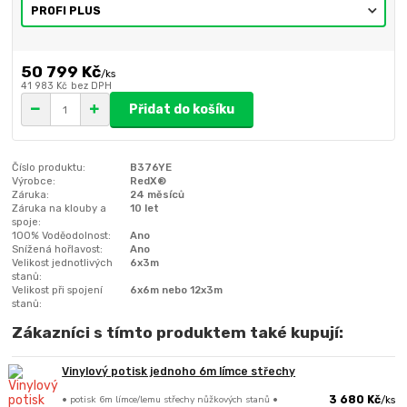
50 799 Kč
/
ks
41 983 Kč
bez DPH
Přidat do košíku
Číslo produktu:
B376YE
Výrobce:
RedX®
Záruka:
24 měsíců
Záruka na klouby a
10 let
spoje:
100% Voděodolnost:
Ano
Snížená hořlavost:
Ano
Velikost jednotlivých
6x3m
stanů:
Velikost při spojení
6x6m nebo 12x3m
stanů:
Zákazníci s tímto produktem také kupují:
Vinylový potisk jednoho 6m límce střechy
• potisk 6m límce/lemu střechy nůžkových stanů •
3 680 Kč
/
ks