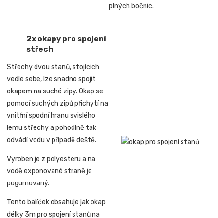
plných bočnic.
2x okapy pro spojení
střech
Střechy dvou stanů, stojících
vedle sebe, lze snadno spojit
okapem na suché zipy. Okap se
pomocí suchých zipů přichytí na
vnitřní spodní hranu svislého
lemu střechy a pohodlně tak
odvádí vodu v případě deště.
Vyroben je z polyesteru a na
vodě exponované straně je
pogumovaný.
Tento balíček obsahuje jak okap
délky 3m pro spojení stanů na