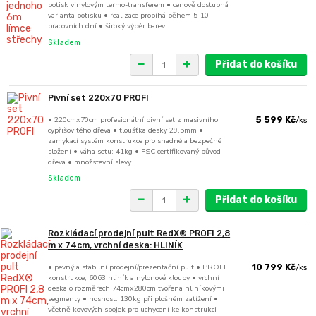
potisk vinylovým termo-transferem • cenově dostupná
varianta potisku • realizace probíhá během 5-10
pracovních dní • široký výběr barev
Skladem
Přidat do košíku
Pivní set 220x70 PROFI
• 220cmx70cm profesionální pivní set z masivního
5 599 Kč
/
ks
cypřišovitého dřeva • tloušťka desky 29,5mm •
zamykací systém konstrukce pro snadné a bezpečné
složení • váha setu: 41kg • FSC certifikovaný původ
dřeva • množstevní slevy
Skladem
Přidat do košíku
Rozkládací prodejní pult RedX® PROFI 2,8
m x 74cm, vrchní deska: HLINÍK
• pevný a stabilní prodejní/prezentační pult • PROFI
10 799 Kč
/
ks
konstrukce, 6063 hliník a nylonové klouby • vrchní
deska o rozměrech 74cmx280cm tvořena hliníkovými
segmenty • nosnost: 130kg při plošném zatížení •
včetně kovových spojek pro uchycení ke konstrukci