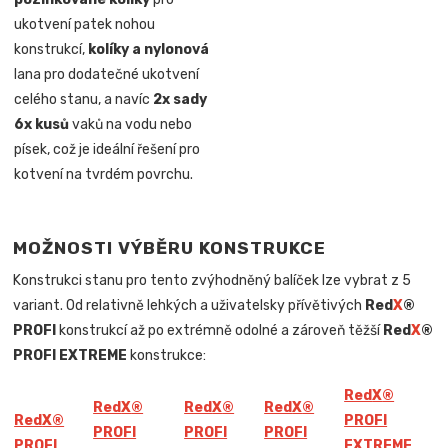
ukotvení patek nohou
konstrukcí,
kolíky a nylonová
lana pro dodatečné ukotvení
celého stanu, a navíc
2x sady
6x kusů
vaků na vodu nebo
písek, což je ideální řešení pro
kotvení na tvrdém povrchu.
MOŽNOSTI VÝBĚRU KONSTRUKCE
Konstrukci stanu pro tento zvýhodněný balíček lze vybrat z 5
variant. Od relativně lehkých a uživatelsky přívětivých
Red
X
®
PROFI
konstrukcí až po extrémně odolné a zároveň těžší
Red
X
®
PROFI EXTREME
konstrukce:
Red
X
®
Red
X
®
Red
X
®
Red
X
®
Red
X
®
PROFI
PROFI
PROFI
PROFI
PROFI
EXTREME