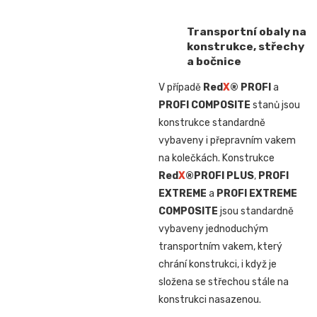
Transportní obaly na
konstrukce, střechy
a bočnice
V případě
Red
X
® PROFI
a
PROFI COMPOSITE
stanů jsou
konstrukce standardně
vybaveny i přepravním vakem
na kolečkách. Konstrukce
Red
X
®
PROFI PLUS
,
PROFI
EXTREME
a
PROFI EXTREME
COMPOSITE
jsou standardně
vybaveny jednoduchým
transportním vakem, který
chrání konstrukci, i když je
složena se střechou stále na
konstrukci nasazenou.