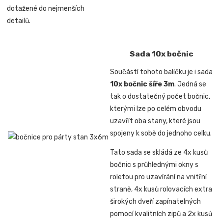
dotažené do nejmenších
detailů.
Sada 10x bočnic
Součástí tohoto balíčku je i sada
10x bočnic šíře 3m
. Jedná se
tak o dostatečný počet bočnic,
kterými lze po celém obvodu
uzavřít oba stany, které jsou
spojeny k sobě do jednoho celku.
Tato sada se skládá ze 4x kusů
bočnic s průhlednými okny s
roletou pro uzavírání na vnitřní
straně, 4x kusů rolovacích extra
širokých dveří zapínatelných
pomocí kvalitních zipů a 2x kusů