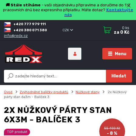
🚚 Stále stíháme
- vaši objednávku připravíme a doručíme do 1-2
pracovních dnů bez expresního příplatku. Máte dotaz?
Kontaktujte
nás
+420 777 979 111
0
ks
+420 380 071 380
CZK
za
0 Kč
info@redx.cz
Menu
Hledat
Úvod
Zvýhodněné balíčky produktů
Nůžkové stany
2x Nůžkový
párty stan 6x3m - Balíček 3
2X NŮŽKOVÝ PÁRTY STAN
6X3M - BALÍČEK 3
55 400 Kč
TOP produkt
- 8 %