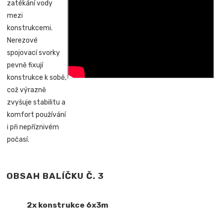
zatékání vody
mezi
konstrukcemi.
Nerezové
spojovací svorky
pevně fixují
konstrukce k sobě,
což výrazně
zvyšuje stabilitu a
komfort používání
i při nepříznivém
počasí.
OBSAH BALÍČKU Č. 3
2x konstrukce 6x3m