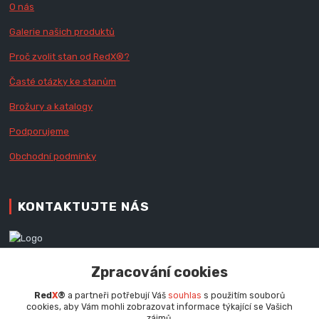
O nás
Galerie našich produktů
Proč zvolit stan od Red
X
®?
Časté otázky ke stanům
Brožury a katalogy
Podporujeme
Obchodní podmínky
KONTAKTUJTE NÁS
Zákaznická podpora RedX®
Zpracování cookies
+420 777 979 111
Po - Pá (9 - 16.30 hod.)
Red
X
®
a partneři potřebují Váš
souhlas
s použitím souborů
cookies, aby Vám mohli zobrazovat informace týkající se Vašich
info@redx.cz
zájmů.