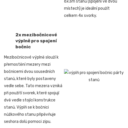
6x3m stanů (spojení ve dvou
místech) je ideální použít
celkem 4x svorky.
2x mezibočnicové
výplně pro spojení
bočnic
Mezibočnicové výplně slouží k
přemostění mezery mezi
bočnicemi dvou sousedních
stanů, které byly postaveny
vedle sebe. Tato mezera vzniká
při použití svorek, které spojují
dvě vedle stojící konstrukce
stanů. Výplň se k bočnici
nůžkového stanu připěvňuje
seshora dolů pomoci zipu.