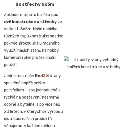
2x střechy 6x3m
Základem tohoto balíčku jsou
dvě konstrukce a střechy
ve
velikosti 6x3m. Naše nabídka
různých typů konstrukcí snadno
pokryje širokou škálu možného
využití našich stanů na hobby,
komerční i plně profesionální
použití.
Jedno mají naše
Red
X
®
stany
společné napříč celým
portfoliem - jsou jednoduché a
rychlé na postavení, nesmírně
odolné a bytelné, a po více než
20 letech, v kterých se výrobě a
distribuci našich produktů
věnujeme, v každém ohledu