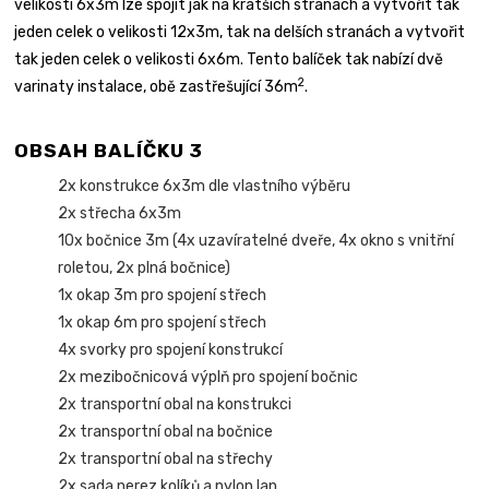
velikosti 6x3m lze spojit jak na kratších stranách a vytvořit tak
jeden celek o velikosti 12x3m, tak na delších stranách a vytvořit
tak jeden celek o velikosti 6x6m. Tento balíček tak nabízí dvě
2
varinaty instalace, obě zastřešující 36m
.
OBSAH BALÍČKU 3
2x konstrukce 6x3m dle vlastního výběru
2x střecha 6x3m
10x bočnice 3m (4x uzavíratelné dveře, 4x okno s vnitřní
roletou, 2x plná bočnice)
1x okap 3m pro spojení střech
1x okap 6m pro spojení střech
4x svorky pro spojení konstrukcí
2x mezibočnicová výplň pro spojení bočnic
2x transportní obal na konstrukci
2x transportní obal na bočnice
2x transportní obal na střechy
2x sada nerez kolíků a nylon lan