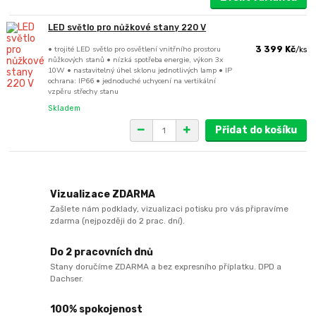
LED světlo pro nůžkové stany 220 V
• trojité LED světlo pro osvětlení vnitřního prostoru
3 399 Kč
/
ks
nůžkových stanů • nízká spotřeba energie, výkon 3x
10W • nastavitelný úhel sklonu jednotlivých lamp • IP
ochrana: IP66 • jednoduché uchycení na vertikální
vzpěru střechy stanu
Skladem
Přidat do košíku
Vizualizace ZDARMA
Zašlete nám podklady, vizualizaci potisku pro vás připravíme
zdarma (nejpozději do 2 prac. dní).
Do 2 pracovních dnů
Stany doručíme ZDARMA a bez expresního příplatku. DPD a
Dachser.
100% spokojenost