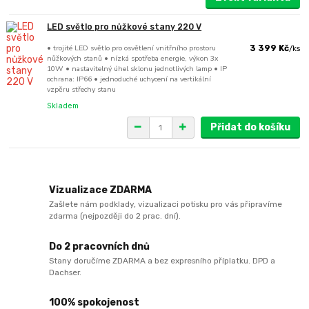
LED světlo pro nůžkové stany 220 V
• trojité LED světlo pro osvětlení vnitřního prostoru
3 399 Kč
/
ks
nůžkových stanů • nízká spotřeba energie, výkon 3x
10W • nastavitelný úhel sklonu jednotlivých lamp • IP
ochrana: IP66 • jednoduché uchycení na vertikální
vzpěru střechy stanu
Skladem
Přidat do košíku
Vizualizace ZDARMA
Zašlete nám podklady, vizualizaci potisku pro vás připravíme
zdarma (nejpozději do 2 prac. dní).
Do 2 pracovních dnů
Stany doručíme ZDARMA a bez expresního příplatku. DPD a
Dachser.
100% spokojenost