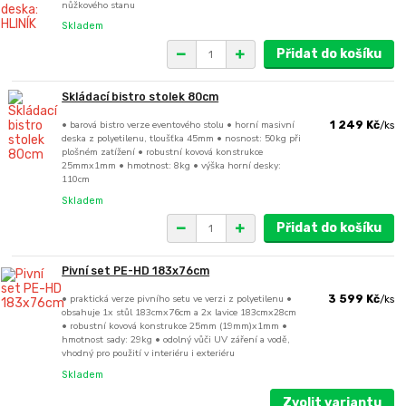
nůžkového stanu
Skladem
Přidat do košíku
Skládací bistro stolek 80cm
• barová bistro verze eventového stolu • horní masivní
1 249 Kč
/
ks
deska z polyetilenu, tloušťka 45mm • nosnost: 50kg při
plošném zatížení • robustní kovová konstrukce
25mmx1mm • hmotnost: 8kg • výška horní desky:
110cm
Skladem
Přidat do košíku
Pivní set PE-HD 183x76cm
• praktická verze pivního setu ve verzi z polyetilenu •
3 599 Kč
/
ks
obsahuje 1x stůl 183cmx76cm a 2x lavice 183cmx28cm
• robustní kovová konstrukce 25mm (19mm)x1mm •
hmotnost sady: 29kg • odolný vůči UV záření a vodě,
vhodný pro použití v interiéru i exteriéru
Skladem
Zvolit variantu