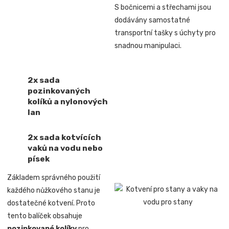
S bočnicemi a střechami jsou
dodávány samostatné
transportní tašky s úchyty pro
snadnou manipulaci.
2x sada
pozinkovaných
kolíků a nylonových
lan
2x sada kotvících
vaků na vodu nebo
písek
Základem správného použití
každého nůžkového stanu je
dostatečné kotvení. Proto
tento balíček obsahuje
pozinkované kolíky
pro