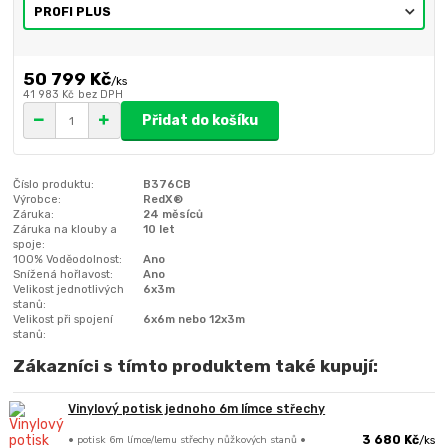
50 799 Kč
/
ks
41 983 Kč
bez DPH
Přidat do košíku
Číslo produktu:
B376CB
Výrobce:
RedX®
Záruka:
24 měsíců
Záruka na klouby a
10 let
spoje:
100% Voděodolnost:
Ano
Snížená hořlavost:
Ano
Velikost jednotlivých
6x3m
stanů:
Velikost při spojení
6x6m nebo 12x3m
stanů:
Zákazníci s tímto produktem také kupují:
Vinylový potisk jednoho 6m límce střechy
• potisk 6m límce/lemu střechy nůžkových stanů •
3 680 Kč
/
ks