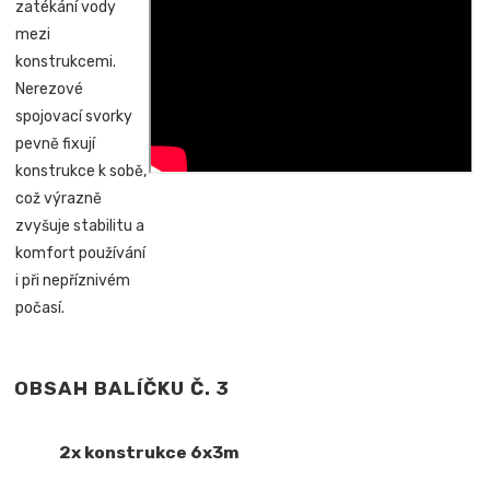
zatékání vody
mezi
konstrukcemi.
Nerezové
spojovací svorky
pevně fixují
konstrukce k sobě,
což výrazně
zvyšuje stabilitu a
komfort používání
i při nepříznivém
počasí.
OBSAH BALÍČKU Č. 3
2x konstrukce 6x3m