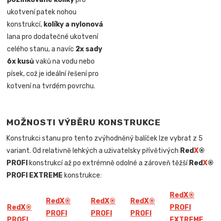
ukotvení patek nohou
konstrukcí,
kolíky a nylonová
lana pro dodatečné ukotvení
celého stanu, a navíc
2x sady
6x kusů
vaků na vodu nebo
písek, což je ideální řešení pro
kotvení na tvrdém povrchu.
MOŽNOSTI VÝBĚRU KONSTRUKCE
Konstrukci stanu pro tento zvýhodněný balíček lze vybrat z 5
variant. Od relativně lehkých a uživatelsky přívětivých
Red
X
®
PROFI
konstrukcí až po extrémně odolné a zároveň těžší
Red
X
®
PROFI EXTREME
konstrukce:
Red
X
®
Red
X
®
Red
X
®
Red
X
®
Red
X
®
PROFI
PROFI
PROFI
PROFI
PROFI
EXTREME