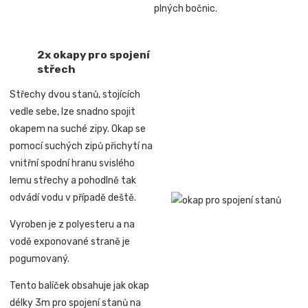
plných bočnic.
2x okapy pro spojení
střech
Střechy dvou stanů, stojících
vedle sebe, lze snadno spojit
okapem na suché zipy. Okap se
pomocí suchých zipů přichytí na
vnitřní spodní hranu svislého
lemu střechy a pohodlně tak
odvádí vodu v případě deště.
Vyroben je z polyesteru a na
vodě exponované straně je
pogumovaný.
Tento balíček obsahuje jak okap
délky 3m pro spojení stanů na