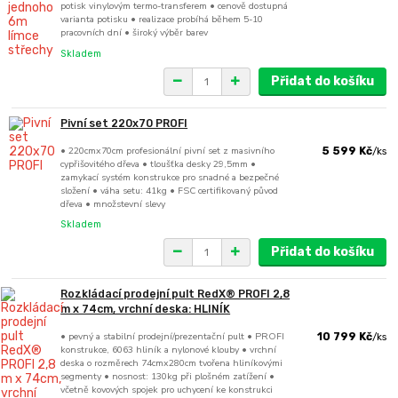
potisk vinylovým termo-transferem • cenově dostupná
varianta potisku • realizace probíhá během 5-10
pracovních dní • široký výběr barev
Skladem
Přidat do košíku
Pivní set 220x70 PROFI
• 220cmx70cm profesionální pivní set z masivního
5 599 Kč
/
ks
cypřišovitého dřeva • tloušťka desky 29,5mm •
zamykací systém konstrukce pro snadné a bezpečné
složení • váha setu: 41kg • FSC certifikovaný původ
dřeva • množstevní slevy
Skladem
Přidat do košíku
Rozkládací prodejní pult RedX® PROFI 2,8
m x 74cm, vrchní deska: HLINÍK
• pevný a stabilní prodejní/prezentační pult • PROFI
10 799 Kč
/
ks
konstrukce, 6063 hliník a nylonové klouby • vrchní
deska o rozměrech 74cmx280cm tvořena hliníkovými
segmenty • nosnost: 130kg při plošném zatížení •
včetně kovových spojek pro uchycení ke konstrukci