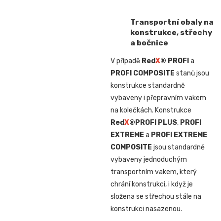
Transportní obaly na
konstrukce, střechy
a bočnice
V případě
Red
X
® PROFI
a
PROFI COMPOSITE
stanů jsou
konstrukce standardně
vybaveny i přepravním vakem
na kolečkách. Konstrukce
Red
X
®
PROFI PLUS
,
PROFI
EXTREME
a
PROFI EXTREME
COMPOSITE
jsou standardně
vybaveny jednoduchým
transportním vakem, který
chrání konstrukci, i když je
složena se střechou stále na
konstrukci nasazenou.