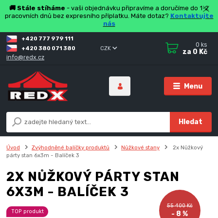
🚚 Stále stíháme
- vaši objednávku připravíme a doručíme do 1-2
pracovních dnů bez expresního příplatku. Máte dotaz?
Kontaktujte
nás
+420 777 979 111
0
ks
+420 380 071 380
CZK
za
0 Kč
info@redx.cz
Menu
Hledat
Úvod
Zvýhodněné balíčky produktů
Nůžkové stany
2x Nůžkový
párty stan 6x3m - Balíček 3
2X NŮŽKOVÝ PÁRTY STAN
6X3M - BALÍČEK 3
55 400 Kč
TOP produkt
- 8 %