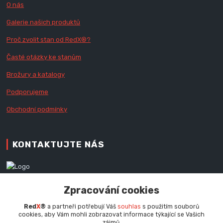
O nás
Galerie našich produktů
Proč zvolit stan od Red
X
®?
Časté otázky ke stanům
Brožury a katalogy
Podporujeme
Obchodní podmínky
KONTAKTUJTE NÁS
Zákaznická podpora RedX®
Zpracování cookies
+420 777 979 111
Po - Pá (9 - 16.30 hod.)
Red
X
®
a partneři potřebují Váš
souhlas
s použitím souborů
cookies, aby Vám mohli zobrazovat informace týkající se Vašich
info@redx.cz
zájmů.