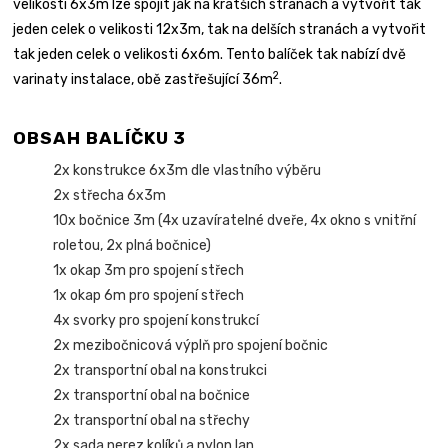
velikosti 6x3m lze spojit jak na kratších stranách a vytvořit tak
jeden celek o velikosti 12x3m, tak na delších stranách a vytvořit
tak jeden celek o velikosti 6x6m. Tento balíček tak nabízí dvě
2
varinaty instalace, obě zastřešující 36m
.
OBSAH BALÍČKU 3
2x konstrukce 6x3m dle vlastního výběru
2x střecha 6x3m
10x bočnice 3m (4x uzavíratelné dveře, 4x okno s vnitřní
roletou, 2x plná bočnice)
1x okap 3m pro spojení střech
1x okap 6m pro spojení střech
4x svorky pro spojení konstrukcí
2x mezibočnicová výplň pro spojení bočnic
2x transportní obal na konstrukci
2x transportní obal na bočnice
2x transportní obal na střechy
2x sada nerez kolíků a nylon lan