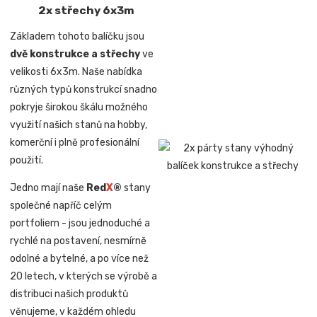
2x střechy 6x3m
Základem tohoto balíčku jsou
dvě konstrukce a střechy
ve
velikosti 6x3m. Naše nabídka
různých typů konstrukcí snadno
pokryje širokou škálu možného
využití našich stanů na hobby,
komerční i plně profesionální
použití.
Jedno mají naše
Red
X
®
stany
společné napříč celým
portfoliem - jsou jednoduché a
rychlé na postavení, nesmírně
odolné a bytelné, a po více než
20 letech, v kterých se výrobě a
distribuci našich produktů
věnujeme, v každém ohledu