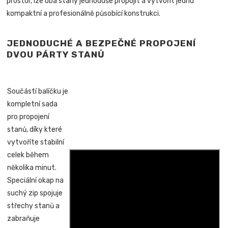
prostor, lze oba stany jednoduše propojit a vytvořit jednu
kompaktní a profesionálně působící konstrukci.
JEDNODUCHÉ A BEZPEČNÉ PROPOJENÍ
DVOU PÁRTY STANŮ
Součástí balíčku je
kompletní sada
pro propojení
stanů, díky které
vytvoříte stabilní
celek během
několika minut.
Speciální okap na
suchý zip spojuje
střechy stanů a
zabraňuje