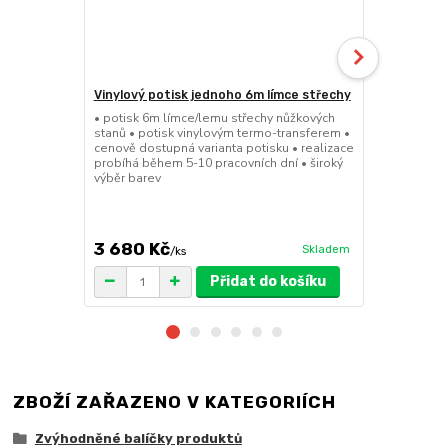
Vinylový potisk jednoho 6m límce střechy
Pivní set 2
• potisk 6m límce/lemu střechy nůžkových
• 220cmx70cm
stanů • potisk vinylovým termo-transferem •
masivního cy
cenově dostupná varianta potisku • realizace
desky 29,5m
probíhá během 5-10 pracovních dní • široký
pro snadné a
výběr barev
41kg • FSC c
množstevní 
3 680 Kč
5 599 K
Skladem
/
ks
Přidat do košíku
ZBOŽÍ ZAŘAZENO V KATEGORIÍCH
Zvýhodněné balíčky produktů