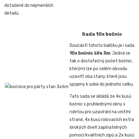
dotažené do nejmenších
detailů.
Sada 10x bočnic
Součástí tohoto balíčku je i sada
10x bočnic šíře 3m
. Jedná se
tak o dostatečný počet bočnic,
kterými lze po celém obvodu
uzavřít oba stany, které jsou
spojeny k sobě do jednoho celku.
Tato sada se skládá ze 4x kusů
bočnic s průhlednými okny s
roletou pro uzavírání na vnitřní
straně, 4x kusů rolovacích extra
širokých dveří zapínatelných
pomocí kvalitních zipů a 2x kusů