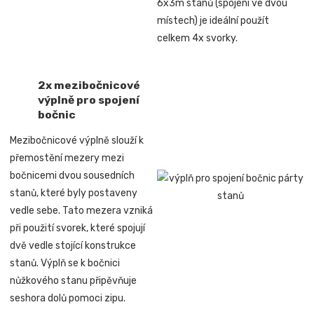
6x3m stanů (spojení ve dvou
místech) je ideální použít
celkem 4x svorky.
2x mezibočnicové
výplně pro spojení
bočnic
Mezibočnicové výplně slouží k
přemostění mezery mezi
bočnicemi dvou sousedních
stanů, které byly postaveny
vedle sebe. Tato mezera vzniká
při použití svorek, které spojují
dvě vedle stojící konstrukce
stanů. Výplň se k bočnici
nůžkového stanu připěvňuje
seshora dolů pomoci zipu.