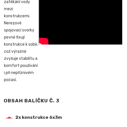
zatékání vody
mezi
konstrukcemi.
Nerezové
spojovací svorky
pevně fixují
konstrukce k sobě,
což výrazně
zvyšuje stabilitu a
komfort používání
i při nepříznivém
počasí.
OBSAH BALÍČKU Č. 3
2x konstrukce 6x3m