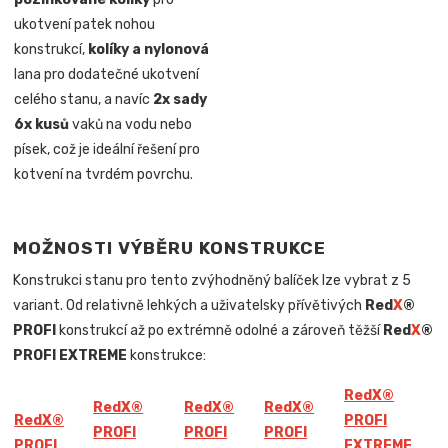
ukotvení patek nohou
konstrukcí,
kolíky a nylonová
lana pro dodatečné ukotvení
celého stanu, a navíc
2x sady
6x kusů
vaků na vodu nebo
písek, což je ideální řešení pro
kotvení na tvrdém povrchu.
MOŽNOSTI VÝBĚRU KONSTRUKCE
Konstrukci stanu pro tento zvýhodněný balíček lze vybrat z 5
variant. Od relativně lehkých a uživatelsky přívětivých
Red
X
®
PROFI
konstrukcí až po extrémně odolné a zároveň těžší
Red
X
®
PROFI EXTREME
konstrukce:
Red
X
®
Red
X
®
Red
X
®
Red
X
®
Red
X
®
PROFI
PROFI
PROFI
PROFI
PROFI
EXTREME