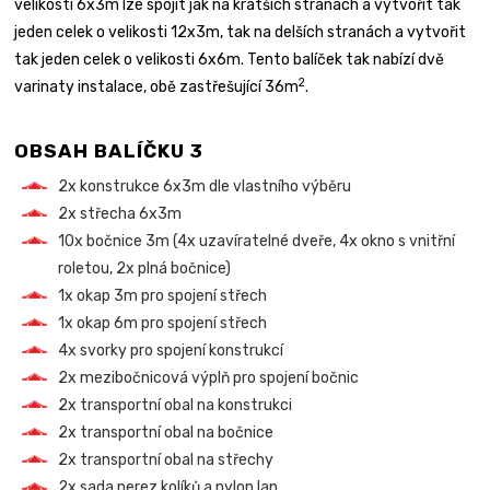
velikosti 6x3m lze spojit jak na kratších stranách a vytvořit tak
jeden celek o velikosti 12x3m, tak na delších stranách a vytvořit
tak jeden celek o velikosti 6x6m. Tento balíček tak nabízí dvě
2
varinaty instalace, obě zastřešující 36m
.
OBSAH BALÍČKU 3
2x konstrukce 6x3m dle vlastního výběru
2x střecha 6x3m
10x bočnice 3m (4x uzavíratelné dveře, 4x okno s vnitřní
roletou, 2x plná bočnice)
1x okap 3m pro spojení střech
1x okap 6m pro spojení střech
4x svorky pro spojení konstrukcí
2x mezibočnicová výplň pro spojení bočnic
2x transportní obal na konstrukci
2x transportní obal na bočnice
2x transportní obal na střechy
2x sada nerez kolíků a nylon lan