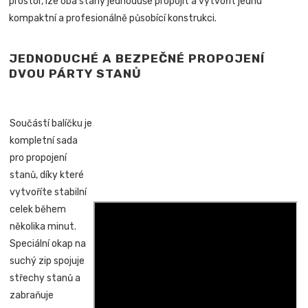
prostor, lze oba stany jednoduše propojit a vytvořit jednu
kompaktní a profesionálně působící konstrukci.
JEDNODUCHÉ A BEZPEČNÉ PROPOJENÍ
DVOU PÁRTY STANŮ
Součástí balíčku je
kompletní sada
pro propojení
stanů, díky které
vytvoříte stabilní
celek během
několika minut.
Speciální okap na
suchý zip spojuje
střechy stanů a
zabraňuje