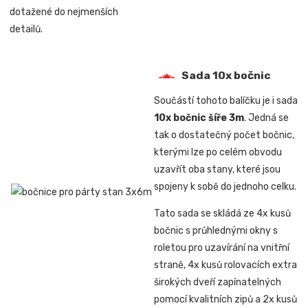
dotažené do nejmenších
detailů.
Sada 10x bočnic
Součástí tohoto balíčku je i sada
10x bočnic šíře 3m
. Jedná se
tak o dostatečný počet bočnic,
kterými lze po celém obvodu
uzavřít oba stany, které jsou
spojeny k sobě do jednoho celku.
Tato sada se skládá ze 4x kusů
bočnic s průhlednými okny s
roletou pro uzavírání na vnitřní
straně, 4x kusů rolovacích extra
širokých dveří zapínatelných
pomocí kvalitních zipů a 2x kusů