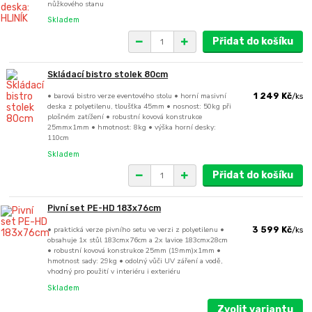
nůžkového stanu
Skladem
Přidat do košíku
Skládací bistro stolek 80cm
• barová bistro verze eventového stolu • horní masivní
1 249 Kč
/
ks
deska z polyetilenu, tloušťka 45mm • nosnost: 50kg při
plošném zatížení • robustní kovová konstrukce
25mmx1mm • hmotnost: 8kg • výška horní desky:
110cm
Skladem
Přidat do košíku
Pivní set PE-HD 183x76cm
• praktická verze pivního setu ve verzi z polyetilenu •
3 599 Kč
/
ks
obsahuje 1x stůl 183cmx76cm a 2x lavice 183cmx28cm
• robustní kovová konstrukce 25mm (19mm)x1mm •
hmotnost sady: 29kg • odolný vůči UV záření a vodě,
vhodný pro použití v interiéru i exteriéru
Skladem
Zvolit variantu