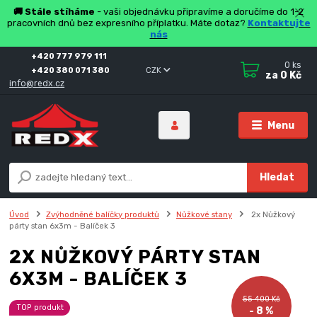
🚚 Stále stíháme
- vaši objednávku připravíme a doručíme do 1-2
pracovních dnů bez expresního příplatku. Máte dotaz?
Kontaktujte
nás
+420 777 979 111
0
ks
+420 380 071 380
CZK
za
0 Kč
info@redx.cz
Menu
Hledat
Úvod
Zvýhodněné balíčky produktů
Nůžkové stany
2x Nůžkový
párty stan 6x3m - Balíček 3
2X NŮŽKOVÝ PÁRTY STAN
6X3M - BALÍČEK 3
55 400 Kč
TOP produkt
- 8 %