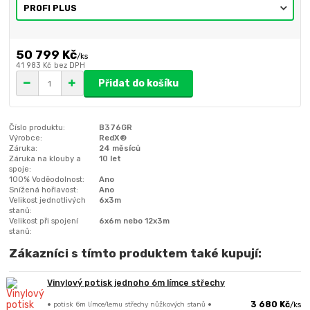
50 799 Kč
/
ks
41 983 Kč
bez DPH
Přidat do košíku
Číslo produktu:
B376GR
Výrobce:
RedX®
Záruka:
24 měsíců
Záruka na klouby a
10 let
spoje:
100% Voděodolnost:
Ano
Snížená hořlavost:
Ano
Velikost jednotlivých
6x3m
stanů:
Velikost při spojení
6x6m nebo 12x3m
stanů:
Zákazníci s tímto produktem také kupují:
Vinylový potisk jednoho 6m límce střechy
• potisk 6m límce/lemu střechy nůžkových stanů •
3 680 Kč
/
ks