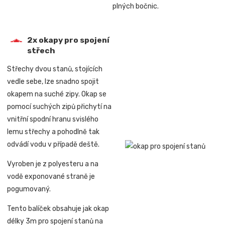
plných bočnic.
2x okapy pro spojení
střech
Střechy dvou stanů, stojících
vedle sebe, lze snadno spojit
okapem na suché zipy. Okap se
pomocí suchých zipů přichytí na
vnitřní spodní hranu svislého
lemu střechy a pohodlně tak
odvádí vodu v případě deště.
Vyroben je z polyesteru a na
vodě exponované straně je
pogumovaný.
Tento balíček obsahuje jak okap
délky 3m pro spojení stanů na