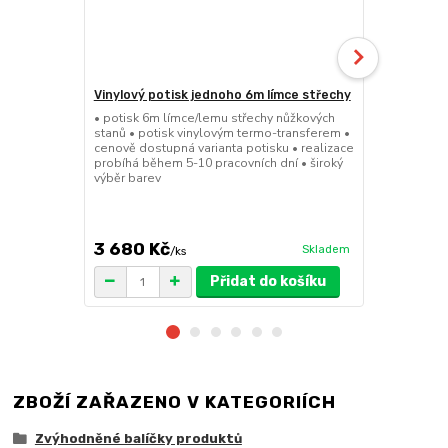
Vinylový potisk jednoho 6m límce střechy
Pivní set 2
• potisk 6m límce/lemu střechy nůžkových
• 220cmx70cm
stanů • potisk vinylovým termo-transferem •
masivního cy
cenově dostupná varianta potisku • realizace
desky 29,5m
probíhá během 5-10 pracovních dní • široký
pro snadné a
výběr barev
41kg • FSC c
množstevní 
3 680 Kč
5 599 K
Skladem
/
ks
Přidat do košíku
ZBOŽÍ ZAŘAZENO V KATEGORIÍCH
Zvýhodněné balíčky produktů