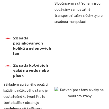
S bočnicemi a střechami jsou
dodávány samostatné
transportní tašky s úchyty pro
snadnou manipulaci.
2x sada
pozinkovaných
kolíků a nylonových
lan
2x sada kotvících
vaků na vodu nebo
písek
Základem správného použití
každého nůžkového stanu je
dostatečné kotvení. Proto
tento balíček obsahuje
pozinkované kolíky
pro