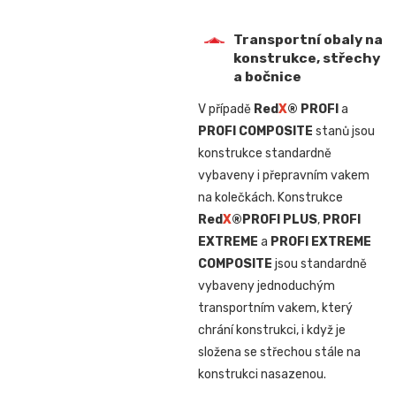
Transportní obaly na
konstrukce, střechy
a bočnice
V případě
Red
X
® PROFI
a
PROFI COMPOSITE
stanů jsou
konstrukce standardně
vybaveny i přepravním vakem
na kolečkách. Konstrukce
Red
X
®
PROFI PLUS
,
PROFI
EXTREME
a
PROFI EXTREME
COMPOSITE
jsou standardně
vybaveny jednoduchým
transportním vakem, který
chrání konstrukci, i když je
složena se střechou stále na
konstrukci nasazenou.