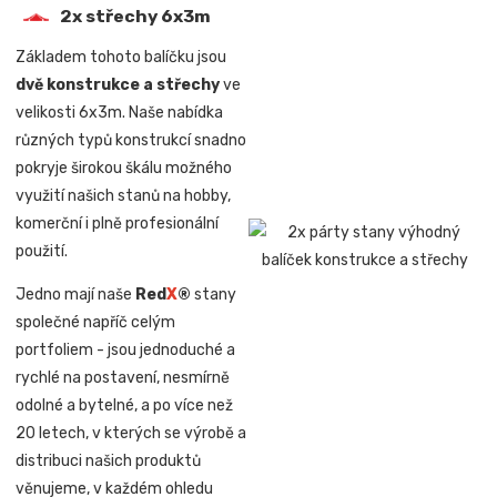
2x střechy 6x3m
Základem tohoto balíčku jsou
dvě konstrukce a střechy
ve
velikosti 6x3m. Naše nabídka
různých typů konstrukcí snadno
pokryje širokou škálu možného
využití našich stanů na hobby,
komerční i plně profesionální
použití.
Jedno mají naše
Red
X
®
stany
společné napříč celým
portfoliem - jsou jednoduché a
rychlé na postavení, nesmírně
odolné a bytelné, a po více než
20 letech, v kterých se výrobě a
distribuci našich produktů
věnujeme, v každém ohledu