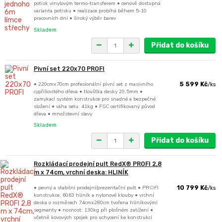
potisk vinylovým termo-transferem • cenově dostupná
varianta potisku • realizace probíhá během 5-10
pracovních dní • široký výběr barev
Skladem
Přidat do košíku
Pivní set 220x70 PROFI
• 220cmx70cm profesionální pivní set z masivního
5 599 Kč
/
ks
cypřišovitého dřeva • tloušťka desky 29,5mm •
zamykací systém konstrukce pro snadné a bezpečné
složení • váha setu: 41kg • FSC certifikovaný původ
dřeva • množstevní slevy
Skladem
Přidat do košíku
Rozkládací prodejní pult RedX® PROFI 2,8
m x 74cm, vrchní deska: HLINÍK
• pevný a stabilní prodejní/prezentační pult • PROFI
10 799 Kč
/
ks
konstrukce, 6063 hliník a nylonové klouby • vrchní
deska o rozměrech 74cmx280cm tvořena hliníkovými
segmenty • nosnost: 130kg při plošném zatížení •
včetně kovových spojek pro uchycení ke konstrukci