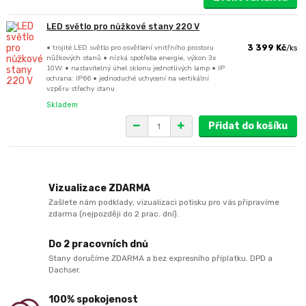
LED světlo pro nůžkové stany 220 V
• trojité LED světlo pro osvětlení vnitřního prostoru
3 399 Kč
/
ks
nůžkových stanů • nízká spotřeba energie, výkon 3x
10W • nastavitelný úhel sklonu jednotlivých lamp • IP
ochrana: IP66 • jednoduché uchycení na vertikální
vzpěru střechy stanu
Skladem
Přidat do košíku
Vizualizace ZDARMA
Zašlete nám podklady, vizualizaci potisku pro vás připravíme
zdarma (nejpozději do 2 prac. dní).
Do 2 pracovních dnů
Stany doručíme ZDARMA a bez expresního příplatku. DPD a
Dachser.
100% spokojenost