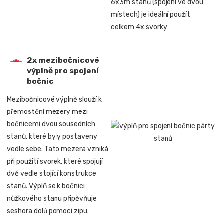
6x3m stanů (spojení ve dvou
místech) je ideální použít
celkem 4x svorky.
2x mezibočnicové
výplně pro spojení
bočnic
Mezibočnicové výplně slouží k
přemostění mezery mezi
bočnicemi dvou sousedních
stanů, které byly postaveny
vedle sebe. Tato mezera vzniká
při použití svorek, které spojují
dvě vedle stojící konstrukce
stanů. Výplň se k bočnici
nůžkového stanu připěvňuje
seshora dolů pomoci zipu.