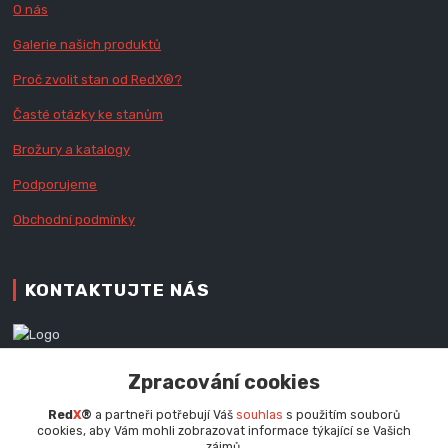
O nás
Galerie našich produktů
Proč zvolit stan od Red
X
®?
Časté otázky ke stanům
Brožury a katalogy
Podporujeme
Obchodní podmínky
KONTAKTUJTE NÁS
Zákaznická podpora RedX®
Zpracování cookies
+420 777 979 111
Po - Pá (9 - 16.30 hod.)
Red
X
®
a partneři potřebují Váš
souhlas
s použitím souborů
cookies, aby Vám mohli zobrazovat informace týkající se Vašich
info@redx.cz
zájmů.