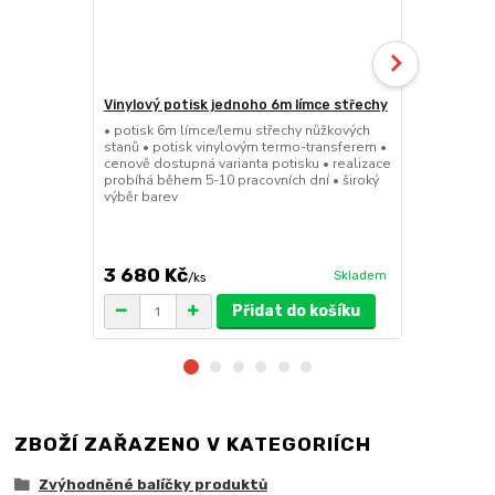
Vinylový potisk jednoho 6m límce střechy
Pivní set 2
• potisk 6m límce/lemu střechy nůžkových
• 220cmx70cm
stanů • potisk vinylovým termo-transferem •
masivního cy
cenově dostupná varianta potisku • realizace
desky 29,5m
probíhá během 5-10 pracovních dní • široký
pro snadné a
výběr barev
41kg • FSC c
množstevní 
3 680 Kč
5 599 K
Skladem
/
ks
Přidat do košíku
ZBOŽÍ ZAŘAZENO V KATEGORIÍCH
Zvýhodněné balíčky produktů