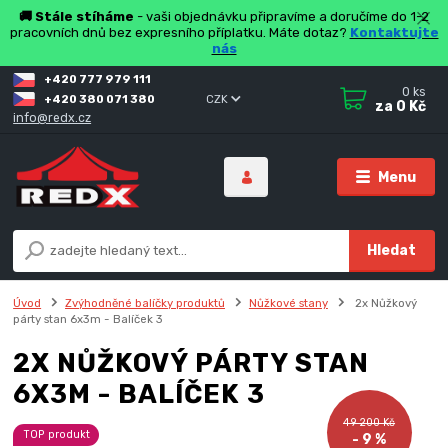
🚚 Stále stíháme
- vaši objednávku připravíme a doručíme do 1-2
pracovních dnů bez expresního příplatku. Máte dotaz?
Kontaktujte
nás
+420 777 979 111
0
ks
+420 380 071 380
CZK
za
0 Kč
info@redx.cz
Menu
Hledat
Úvod
Zvýhodněné balíčky produktů
Nůžkové stany
2x Nůžkový
párty stan 6x3m - Balíček 3
2X NŮŽKOVÝ PÁRTY STAN
6X3M - BALÍČEK 3
49 200 Kč
TOP produkt
- 9 %