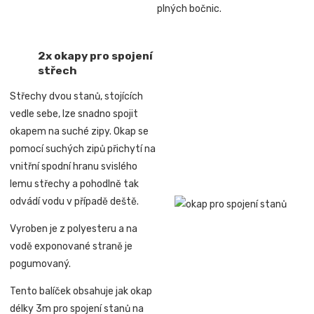
plných bočnic.
2x okapy pro spojení
střech
Střechy dvou stanů, stojících
vedle sebe, lze snadno spojit
okapem na suché zipy. Okap se
pomocí suchých zipů přichytí na
vnitřní spodní hranu svislého
lemu střechy a pohodlně tak
odvádí vodu v případě deště.
Vyroben je z polyesteru a na
vodě exponované straně je
pogumovaný.
Tento balíček obsahuje jak okap
délky 3m pro spojení stanů na