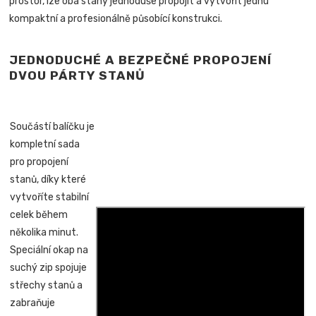
prostor, lze oba stany jednoduše propojit a vytvořit jednu
kompaktní a profesionálně působící konstrukci.
JEDNODUCHÉ A BEZPEČNÉ PROPOJENÍ
DVOU PÁRTY STANŮ
Součástí balíčku je
kompletní sada
pro propojení
stanů, díky které
vytvoříte stabilní
celek během
několika minut.
Speciální okap na
suchý zip spojuje
střechy stanů a
zabraňuje