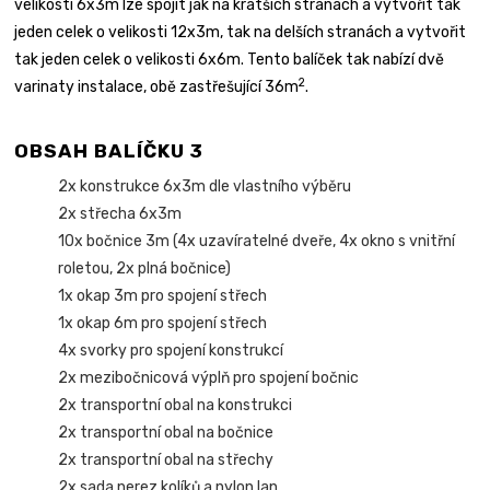
velikosti 6x3m lze spojit jak na kratších stranách a vytvořit tak
jeden celek o velikosti 12x3m, tak na delších stranách a vytvořit
tak jeden celek o velikosti 6x6m. Tento balíček tak nabízí dvě
2
varinaty instalace, obě zastřešující 36m
.
OBSAH BALÍČKU 3
2x konstrukce 6x3m dle vlastního výběru
2x střecha 6x3m
10x bočnice 3m (4x uzavíratelné dveře, 4x okno s vnitřní
roletou, 2x plná bočnice)
1x okap 3m pro spojení střech
1x okap 6m pro spojení střech
4x svorky pro spojení konstrukcí
2x mezibočnicová výplň pro spojení bočnic
2x transportní obal na konstrukci
2x transportní obal na bočnice
2x transportní obal na střechy
2x sada nerez kolíků a nylon lan