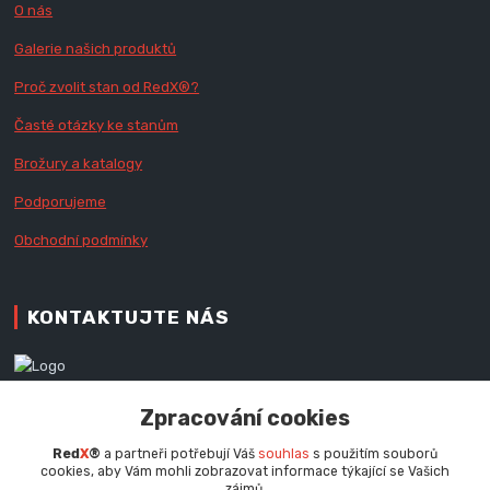
O nás
Galerie našich produktů
Proč zvolit stan od Red
X
®?
Časté otázky ke stanům
Brožury a katalogy
Podporujeme
Obchodní podmínky
KONTAKTUJTE NÁS
Zákaznická podpora RedX®
Zpracování cookies
+420 777 979 111
Po - Pá (9 - 16.30 hod.)
Red
X
®
a partneři potřebují Váš
souhlas
s použitím souborů
cookies, aby Vám mohli zobrazovat informace týkající se Vašich
info@redx.cz
zájmů.