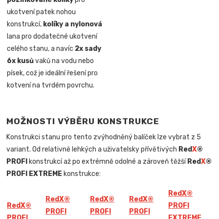
ukotvení patek nohou
konstrukcí,
kolíky a nylonová
lana pro dodatečné ukotvení
celého stanu, a navíc
2x sady
6x kusů
vaků na vodu nebo
písek, což je ideální řešení pro
kotvení na tvrdém povrchu.
MOŽNOSTI VÝBĚRU KONSTRUKCE
Konstrukci stanu pro tento zvýhodněný balíček lze vybrat z 5
variant. Od relativně lehkých a uživatelsky přívětivých
Red
X
®
PROFI
konstrukcí až po extrémně odolné a zároveň těžší
Red
X
®
PROFI EXTREME
konstrukce:
Red
X
®
Red
X
®
Red
X
®
Red
X
®
Red
X
®
PROFI
PROFI
PROFI
PROFI
PROFI
EXTREME