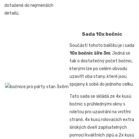
dotažené do nejmenších
detailů.
Sada 10x bočnic
Součástí tohoto balíčku je i sada
10x bočnic šíře 3m
. Jedná se
tak o dostatečný počet bočnic,
kterými lze po celém obvodu
uzavřít oba stany, které jsou
spojeny k sobě do jednoho celku.
Tato sada se skládá ze 4x kusů
bočnic s průhlednými okny s
roletou pro uzavírání na vnitřní
straně, 4x kusů rolovacích extra
širokých dveří zapínatelných
pomocí kvalitních zipů a 2x kusů