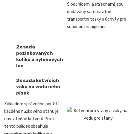
S bočnicemi a střechami jsou
dodávány samostatné
transportní tašky s úchyty pro
snadnou manipulaci.
2x sada
pozinkovaných
kolíků a nylonových
lan
2x sada kotvících
vaků na vodu nebo
písek
Základem správného použití
každého nůžkového stanu je
dostatečné kotvení. Proto
tento balíček obsahuje
pozinkované kolíky
pro