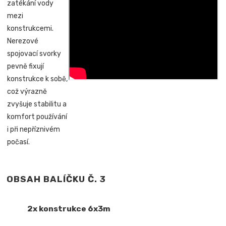
zatékání vody
mezi
konstrukcemi.
Nerezové
spojovací svorky
pevně fixují
konstrukce k sobě,
což výrazně
zvyšuje stabilitu a
komfort používání
i při nepříznivém
počasí.
OBSAH BALÍČKU Č. 3
2x konstrukce 6x3m