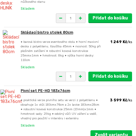
nůžkového stanu
Skladem
Přidat do košíku
Skládací bistro stolek 80cm
• barová bistro verze eventového stolu • horní masivní
1 249 Kč
/
ks
deska z polyetilenu, tloušťka 45mm • nosnost: 50kg při
plošném zatížení • robustní kovová konstrukce
25mmx1mm • hmotnost: 8kg • výška horní desky:
110cm
Skladem
Přidat do košíku
Pivní set PE-HD 183x76cm
• praktická verze pivního setu ve verzi z polyetilenu •
3 599 Kč
/
ks
obsahuje 1x stůl 183cmx76cm a 2x lavice 183cmx28cm
• robustní kovová konstrukce 25mm (19mm)x1mm •
hmotnost sady: 29kg • odolný vůči UV záření a vodě,
vhodný pro použití v interiéru i exteriéru
Skladem
Zvolit variantu