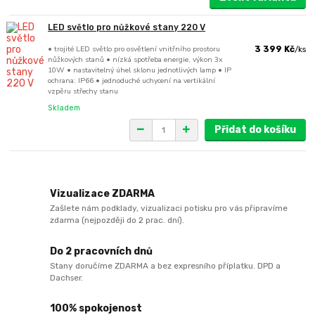
LED světlo pro nůžkové stany 220 V
• trojité LED světlo pro osvětlení vnitřního prostoru
3 399 Kč
/
ks
nůžkových stanů • nízká spotřeba energie, výkon 3x
10W • nastavitelný úhel sklonu jednotlivých lamp • IP
ochrana: IP66 • jednoduché uchycení na vertikální
vzpěru střechy stanu
Skladem
Přidat do košíku
Vizualizace ZDARMA
Zašlete nám podklady, vizualizaci potisku pro vás připravíme
zdarma (nejpozději do 2 prac. dní).
Do 2 pracovních dnů
Stany doručíme ZDARMA a bez expresního příplatku. DPD a
Dachser.
100% spokojenost