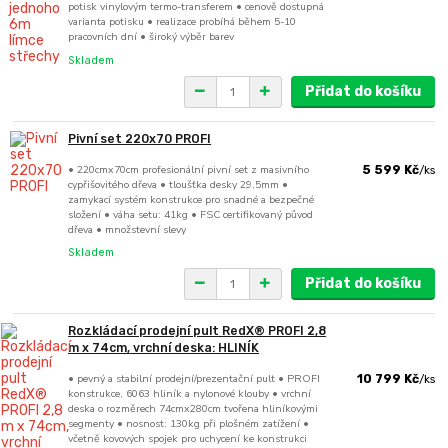
potisk vinylovým termo-transferem • cenově dostupná
varianta potisku • realizace probíhá během 5-10
pracovních dní • široký výběr barev
Skladem
Přidat do košíku
Pivní set 220x70 PROFI
• 220cmx70cm profesionální pivní set z masivního
5 599 Kč
/
ks
cypřišovitého dřeva • tloušťka desky 29,5mm •
zamykací systém konstrukce pro snadné a bezpečné
složení • váha setu: 41kg • FSC certifikovaný původ
dřeva • množstevní slevy
Skladem
Přidat do košíku
Rozkládací prodejní pult RedX® PROFI 2,8
m x 74cm, vrchní deska: HLINÍK
• pevný a stabilní prodejní/prezentační pult • PROFI
10 799 Kč
/
ks
konstrukce, 6063 hliník a nylonové klouby • vrchní
deska o rozměrech 74cmx280cm tvořena hliníkovými
segmenty • nosnost: 130kg při plošném zatížení •
včetně kovových spojek pro uchycení ke konstrukci