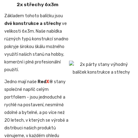
2x střechy 6x3m
Základem tohoto balíčku jsou
dvě konstrukce a střechy
ve
velikosti 6x3m. Naše nabídka
různých typů konstrukcí snadno
pokryje širokou škálu možného
využití našich stanů na hobby,
komerční i plně profesionální
použití.
Jedno mají naše
Red
X
®
stany
společné napříč celým
portfoliem - jsou jednoduché a
rychlé na postavení, nesmírně
odolné a bytelné, a po více než
20 letech, v kterých se výrobě a
distribuci našich produktů
věnujeme, v každém ohledu