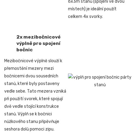
6x3m stanů (spojení ve dvou
místech) je ideální použít
celkem 4x svorky.
2x mezibočnicové
výplně pro spojení
bočnic
Mezibočnicové výplně slouží k
přemostění mezery mezi
bočnicemi dvou sousedních
stanů, které byly postaveny
vedle sebe. Tato mezera vzniká
při použití svorek, které spojují
dvě vedle stojící konstrukce
stanů. Výplň se k bočnici
nůžkového stanu připěvňuje
seshora dolů pomoci zipu.