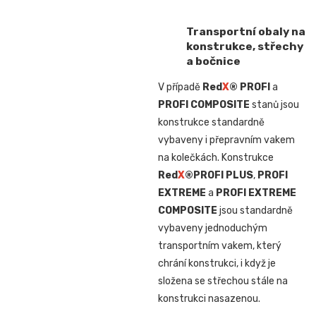
Transportní obaly na
konstrukce, střechy
a bočnice
V případě
Red
X
® PROFI
a
PROFI COMPOSITE
stanů jsou
konstrukce standardně
vybaveny i přepravním vakem
na kolečkách. Konstrukce
Red
X
®
PROFI PLUS
,
PROFI
EXTREME
a
PROFI EXTREME
COMPOSITE
jsou standardně
vybaveny jednoduchým
transportním vakem, který
chrání konstrukci, i když je
složena se střechou stále na
konstrukci nasazenou.