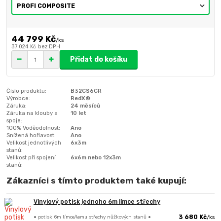
44 799 Kč
/
ks
37 024 Kč
bez DPH
Přidat do košíku
Číslo produktu:
B32CS6CR
Výrobce:
RedX®
Záruka:
24 měsíců
Záruka na klouby a
10 let
spoje:
100% Voděodolnost:
Ano
Snížená hořlavost:
Ano
Velikost jednotlivých
6x3m
stanů:
Velikost při spojení
6x6m nebo 12x3m
stanů:
Zákazníci s tímto produktem také kupují:
Vinylový potisk jednoho 6m límce střechy
• potisk 6m límce/lemu střechy nůžkových stanů •
3 680 Kč
/
ks