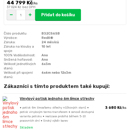
44 799 Kč
/
ks
37 024 Kč
bez DPH
Přidat do košíku
Číslo produktu:
B32CS6SB
Výrobce:
RedX®
Záruka:
24 měsíců
Záruka na klouby a
10 let
spoje:
100% Voděodolnost:
Ano
Snížená hořlavost:
Ano
Velikost jednotlivých
6x3m
stanů:
Velikost při spojení
6x6m nebo 12x3m
stanů:
Zákazníci s tímto produktem také kupují:
Vinylový potisk jednoho 6m límce střechy
• potisk 6m límce/lemu střechy nůžkových stanů •
3 680 Kč
/
ks
potisk vinylovým termo-transferem • cenově dostupná
varianta potisku • realizace probíhá během 5-10
pracovních dní • široký výběr barev
Skladem