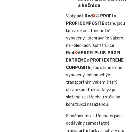
a bočnice
V případě
Red
X
® PROFI
a
PROFI COMPOSITE
stanů jsou
konstrukce standardně
vybaveny i přepravním vakem
na kolečkách. Konstrukce
Red
X
®
PROFI PLUS
,
PROFI
EXTREME
a
PROFI EXTREME
COMPOSITE
jsou standardně
vybaveny jednoduchým
transportním vakem, který
chrání konstrukci, i když je
složena se střechou stále na
konstrukci nasazenou.
S bočnicemi a střechami jsou
dodávány samostatné
transportní tašky s úchyty pro