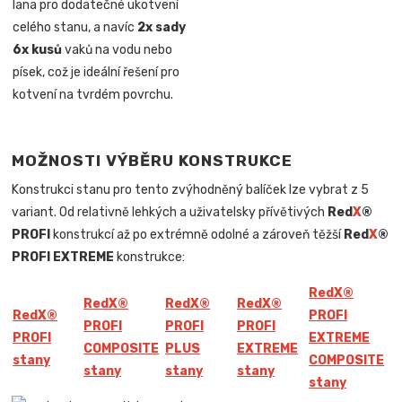
lana pro dodatečné ukotvení
celého stanu, a navíc
2x sady
6x kusů
vaků na vodu nebo
písek, což je ideální řešení pro
kotvení na tvrdém povrchu.
MOŽNOSTI VÝBĚRU KONSTRUKCE
Konstrukci stanu pro tento zvýhodněný balíček lze vybrat z 5
variant. Od relativně lehkých a uživatelsky přívětivých
Red
X
®
PROFI
konstrukcí až po extrémně odolné a zároveň těžší
Red
X
®
PROFI EXTREME
konstrukce:
Red
X
®
Red
X
®
Red
X
®
Red
X
®
Red
X
®
PROFI
PROFI
PROFI
PROFI
PROFI
EXTREME
COMPOSITE
PLUS
EXTREME
stany
COMPOSITE
stany
stany
stany
stany