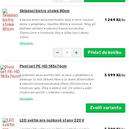
Skládací bistro stolek 80cm
• barová bistro verze eventového stolu • horní masivní
1 249 Kč
/
ks
deska z polyetilenu, tloušťka 45mm • nosnost: 50kg při
plošném zatížení • robustní kovová konstrukce
25mmx1mm • hmotnost: 8kg • výška horní desky:
110cm
Skladem
Přidat do košíku
Pivní set PE-HD 183x76cm
• praktická verze pivního setu ve verzi z polyetilenu •
3 599 Kč
/
ks
obsahuje 1x stůl 183cmx76cm a 2x lavice 183cmx28cm
• robustní kovová konstrukce 25mm (19mm)x1mm •
hmotnost sady: 29kg • odolný vůči UV záření a vodě,
vhodný pro použití v interiéru i exteriéru
Skladem
Zvolit variantu
LED světlo pro nůžkové stany 220 V