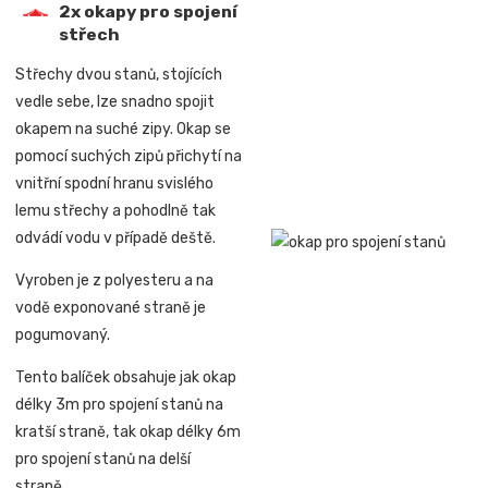
2x okapy pro spojení
střech
Střechy dvou stanů, stojících
vedle sebe, lze snadno spojit
okapem na suché zipy. Okap se
pomocí suchých zipů přichytí na
vnitřní spodní hranu svislého
lemu střechy a pohodlně tak
odvádí vodu v případě deště.
Vyroben je z polyesteru a na
vodě exponované straně je
pogumovaný.
Tento balíček obsahuje jak okap
délky 3m pro spojení stanů na
kratší straně, tak okap délky 6m
pro spojení stanů na delší
straně.