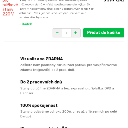
• trojité LED světlo pro osvětlení vnitřního prostoru
3 399 Kč
/
ks
nůžkových stanů • nízká spotřeba energie, výkon 3x
10W • nastavitelný úhel sklonu jednotlivých lamp • IP
ochrana: IP66 • jednoduché uchycení na vertikální
vzpěru střechy stanu
Skladem
Přidat do košíku
Vizualizace ZDARMA
Zašlete nám podklady, vizualizaci potisku pro vás připravíme
zdarma (nejpozději do 2 prac. dní).
Do 2 pracovních dnů
Stany doručíme ZDARMA a bez expresního příplatku. DPD a
Dachser.
100% spokojenost
Stany prodáváme od roku 2006, dnes už v 16 zemích po celé
Evropě.