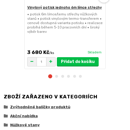
Vinylový potisk jednoho 6m límce střechy
Pivní set 2
• potisk 6m límce/lemu střechy nůžkových
• 220cmx70cm
stanů • potisk vinylovým termo-transferem •
masivního cy
cenově dostupná varianta potisku • realizace
desky 29,5m
probíhá během 5-10 pracovních dní • široký
pro snadné a
výběr barev
41kg • FSC c
množstevní 
3 680 Kč
5 599 K
Skladem
/
ks
Přidat do košíku
ZBOŽÍ ZAŘAZENO V KATEGORIÍCH
Zvýhodněné balíčky produktů
Akční nabídka
Nůžkové stany