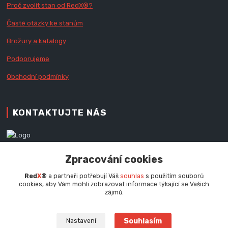
Proč zvolit stan od Red
X
®?
Časté otázky ke stanům
Brožury a katalogy
Podporujeme
Obchodní podmínky
KONTAKTUJTE NÁS
Zákaznická podpora RedX®
Zpracování cookies
+420 777 979 111
Po - Pá (9 - 16.30 hod.)
Red
X
®
a partneři potřebují Váš
souhlas
s použitím souborů
cookies, aby Vám mohli zobrazovat informace týkající se Vašich
info@redx.cz
zájmů.
Souhlasím
Nastavení