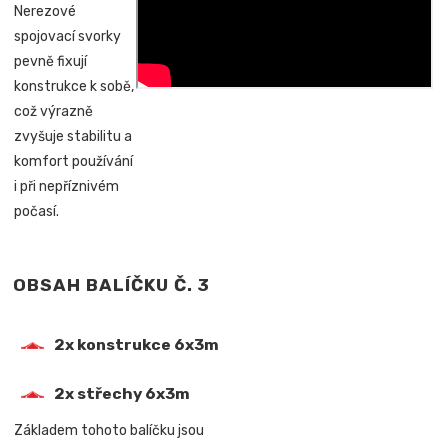
Nerezové
spojovací svorky
pevně fixují
konstrukce k sobě,
což výrazně
zvyšuje stabilitu a
komfort používání
i při nepříznivém
počasí.
OBSAH BALÍČKU Č. 3
2x konstrukce 6x3m
2x střechy 6x3m
Základem tohoto balíčku jsou