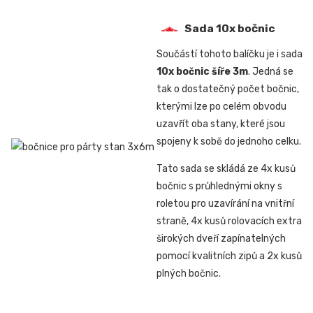
Sada 10x bočnic
Součástí tohoto balíčku je i sada
10x bočnic šíře 3m
. Jedná se
tak o dostatečný počet bočnic,
kterými lze po celém obvodu
uzavřít oba stany, které jsou
spojeny k sobě do jednoho celku.
Tato sada se skládá ze 4x kusů
bočnic s průhlednými okny s
roletou pro uzavírání na vnitřní
straně, 4x kusů rolovacích extra
širokých dveří zapínatelných
pomocí kvalitních zipů a 2x kusů
plných bočnic.