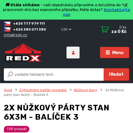
🚚 Stále stíháme
- vaši objednávku připravíme a doručíme do 1-2
pracovních dnů bez expresního příplatku. Máte dotaz?
Kontaktujte
nás
+420 777 979 111
0
ks
+420 380 071 380
CZK
za
0 Kč
info@redx.cz
Menu
Hledat
Úvod
Zvýhodněné balíčky produktů
Nůžkové stany
2x Nůžkový
párty stan 6x3m - Balíček 3
2X NŮŽKOVÝ PÁRTY STAN
6X3M - BALÍČEK 3
TOP produkt