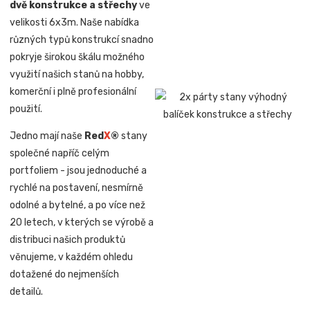
dvě konstrukce a střechy
ve
velikosti 6x3m. Naše nabídka
různých typů konstrukcí snadno
pokryje širokou škálu možného
využití našich stanů na hobby,
komerční i plně profesionální
použití.
Jedno mají naše
Red
X
®
stany
společné napříč celým
portfoliem - jsou jednoduché a
rychlé na postavení, nesmírně
odolné a bytelné, a po více než
20 letech, v kterých se výrobě a
distribuci našich produktů
věnujeme, v každém ohledu
dotažené do nejmenších
detailů.