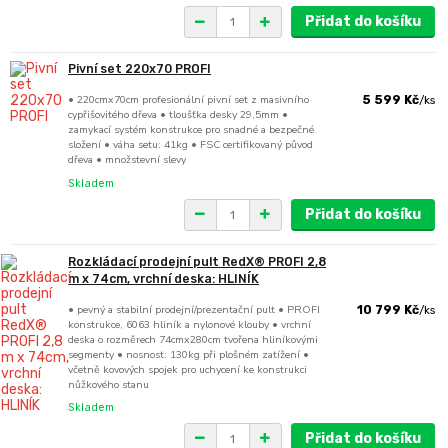
Přidat do košíku
Pivní set 220x70 PROFI
• 220cmx70cm profesionální pivní set z masivního
5 599 Kč
/
ks
cypřišovitého dřeva • tloušťka desky 29,5mm •
zamykací systém konstrukce pro snadné a bezpečné
složení • váha setu: 41kg • FSC certifikovaný původ
dřeva • množstevní slevy
Skladem
Přidat do košíku
Rozkládací prodejní pult RedX® PROFI 2,8
m x 74cm, vrchní deska: HLINÍK
• pevný a stabilní prodejní/prezentační pult • PROFI
10 799 Kč
/
ks
konstrukce, 6063 hliník a nylonové klouby • vrchní
deska o rozměrech 74cmx280cm tvořena hliníkovými
segmenty • nosnost: 130kg při plošném zatížení •
včetně kovových spojek pro uchycení ke konstrukci
nůžkového stanu
Skladem
Přidat do košíku