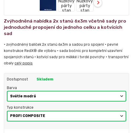
Zvýhodněná nabídka 2x stanů 6x3m včetně sady pro
jednoduché propojení do jednoho celku a kotvících
sad
• zvýhodněný balíček 2x stanů 6x3m a sadou pro spojení • pevné
konstrukce RedX® dle výběru • sada bočnic pro kompletní uzavření
spojených stanů • kotvící sady pro měkké i tvrdé povrchy • transportní
obaly
celý popis
Dostupnost
Skladem
Barva
Typ konstrukce