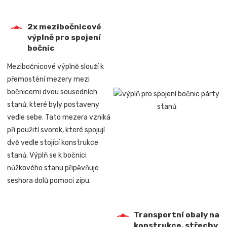
2x mezibočnicové
výplně pro spojení
bočnic
Mezibočnicové výplně slouží k
přemostění mezery mezi
bočnicemi dvou sousedních
stanů, které byly postaveny
vedle sebe. Tato mezera vzniká
při použití svorek, které spojují
dvě vedle stojící konstrukce
stanů. Výplň se k bočnici
nůžkového stanu připěvňuje
seshora dolů pomoci zipu.
Transportní obaly na
konstrukce, střechy