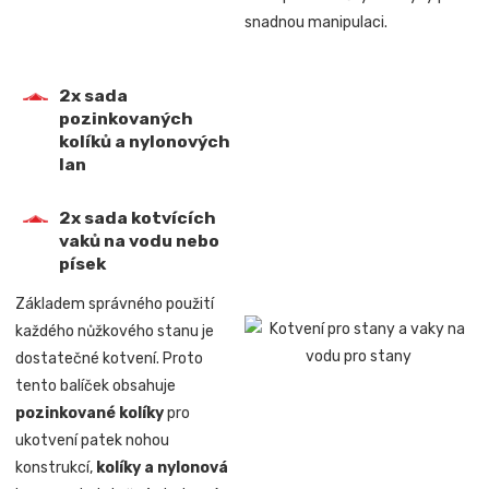
snadnou manipulaci.
2x sada
pozinkovaných
kolíků a nylonových
lan
2x sada kotvících
vaků na vodu nebo
písek
Základem správného použití
každého nůžkového stanu je
dostatečné kotvení. Proto
tento balíček obsahuje
pozinkované kolíky
pro
ukotvení patek nohou
konstrukcí,
kolíky a nylonová